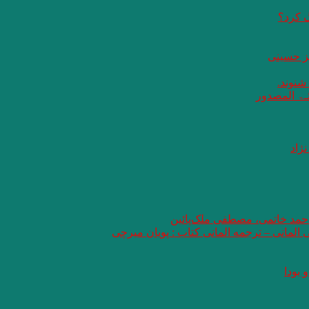
گ کرد؟
یز حسینی
 شنوند.
ثـۃ المصدور
ژاد
 احمد خاتمی، مصطفی ملک‌پائین
ی المانی – ترجمه المانی کتاب : پویان میرچی
 بودا