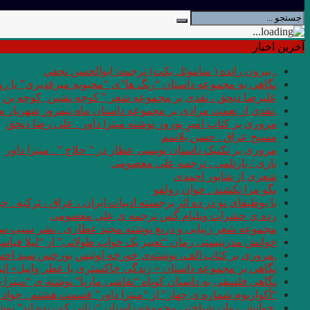
آخرین اخبار
. بيرون رانده ( ساموئل بكت) ترجمه: ابوالحسن نجفي
نگاهی به مجموعه داستان “رنگ ها”ی “محبوبه میرقدیری” با روی
علیرضا ذیحق ، نقدی بر مجموعه شعر ” کوچه نشین ِ کوچه بن
.نقدی از نعمت مرادی بر مجموعه داستان ماه نیمروز شهریار من
مروری بر کتاب امیرِِِ نوروز نوشته میترا داور . علی رضا ذیحق
مسیح عراق . حسن بلاسم
مروری بر تکنیک داستان نویسی عطار در ” حلاج ” . میترا داور
بازی / بارتلمی . ترجمه علی معصومی
شعری از شاپور احمدی
بگو مرا نکشند . خوان رولفو
با بوطیقای نو در ده اثر برجسته ادبیات ایران ، عراق ، ترکیه . جو
رده ى حشرات ویلیام گس ترجمه ی علی معصومی
مجموعه شعر زیبایی و دریغ نوشته مجید عطاری . نشر سیب سر
خوانش مدرنیستی رمان “تعبیر یک خواب طولانی” از “لیلا قیاس
.مروری بر کتاب الف، نوشته‌ی خورخه لوئیس بورخس سید اح
نگاهی بر مجموعه داستان « زندگی خاکستری با عطر وانیل» اثر شر
نگاهی فلسفی به داستان کوتاه “نقاشی ماریا” نوشته ی “میترا 
“آکواریوم شماره ی چهار” از “میترا داور” قسمت هشتم . جواد 
.خوانش روان شناختی مجموعه داستان “زنانی که زنده اند” نو