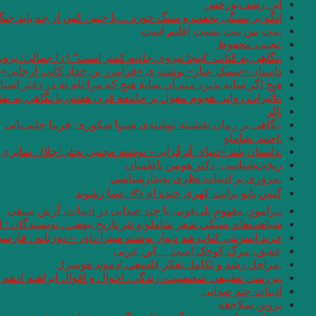
ابن رشد .بورخس
انگه بر سنگی بخفت و سنگ خورد …با چنین کس از چه باید جن
.بیت من بیت نیست اقلیم است
.نجیب محفوظ
.نگاهی به کتاب “اینجا نیروی جاذبه کمتر است” رُزا جمالی/ پرو
داستان «سمک عیار» نوشته ی «فرامرز بن خداد کاتب ارجانی»
هیچ اگر سایه پذیرد منم آن سایهٔ هیچ که مرا نام نه در دفتر اشیا
.تأثیرات روانی هجوم مغول بر جامعه قرن هفتم، با نگاهی به نف
.الر
.نگاهی بر رمان نقشینه نوشته‌ی شیوا شکوری /فریبا چلبی‌یانی
.احمد_شاملو
.داستان بلند «دنیای قُزقُزایی» نوشته مجتبی تجلی/جلال صابری ن
ریخت‌شناسی. دکتر هومن ناظمیان
.مروری بر ادبیات نظری پدیدارشناسی
گیس بانو برایت کهری چیده ام ✍ :ضیا رشوند
پیرامونِ مفهومِ پلی‌فونی یا چند صدایی در ادبیات، آرش سیفی
شباهت‌های سبکی شعر شاملو و نثر تاریخ بیهقی . نویسندگان :
خرید اینترنتی کتاب هم دیوار نوشته میترا داور – دوزبانه : فارس
عشق، مرگِ کوچک است …ابن عربی
.مراحل رشد و تکامل تفکر فلسفی ادموند هوسرل
.بررسی تطبیقی شخصیت، زندگی، احوال و اقوال ابراهیم ادهم و
ادبیات چند صدایی
پروین سلاجقه