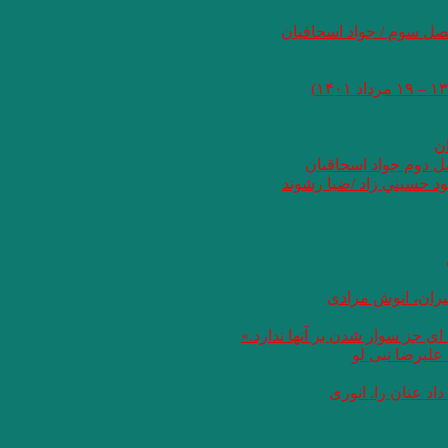
صل سوم / جواد اسحاقیان
ان
صل دوم جواد اسحاقیان
د حسيني زاد /ضيا رشوند
یران، انوش مرادی
ای جز سوار شدن بر آنها ندارد.»
علیرضا نبی لو
د عنان را. انوری