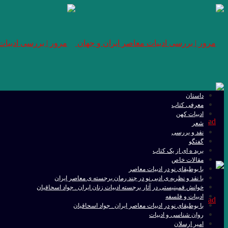
داستان
معرفی کتاب
ادبیات کهن
شعر
نقد و بررسی
گفتگو
برید ه ای از یک کتاب
مقالات خاص
با بوطیقای نو در ادبیات معاصر
با نقد و نظریه ی ادبی نو در چند رمان برجسته ی معاصر ایران
خوانش فمینیستی در آثار برجسته ادبیات زنان ایران . جواد اسحاقیان
ادبیات و فلسفه
با بوطیقای نو در ادبیات معاصر ایران . جواد اسحاقیان
روان شناسی و ادبیات
امیر ارسلان