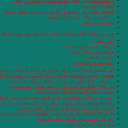
و گذشته شدنِ این جهان، نادیده قصه‌ای است.»… بیهقی
آئینهای كتابسوزی
گذشته ا شعری از آدونیس ا برگردان به پارسی: صالح بوعذار
…دعوت به صلح… نویسندگان جهان
.مزاحم . بورخس
.
من – من ✍ وی.اس.نایپل ? خیابان میگل مترجم: مهدی غبرایی
دیوار .سارتر
کرگدن . نوشته اوژن یونسکو
ساعت من . مارک تواین
.یعقوب یادعلی
. ‏ ?فیه ما فیه ✍مولانا
کهن اسطوره ضحاک در ایران (هزاره سوم قبل از میلاد) بیتا مص
نقطه‌ی روشن. نویسنده: یاسوناری کاواباتا مترجم: محمد‌رضا قل
….و كار…چنان تنگ شده بود كه از تاتار در تاتار ميگريختم
.مرزهای خلاقیت و افسردگی.ترجمه: احسان محمدحسینی
توشه برداشتن آیینه سبکباران نیست /صائب
. مروری بر کتاب “ما همه در عصر شکار به سر می‌بریم “‌ فره
.«آسیب شناسی زبان زنان و مردان: چرا زنان متفاوت تر از مردان سخن می 
گئورگ تراكل . شب زمستاني. برگردان شاپور احمدي
Arash The Archer به زبان فارسی و انگلیسی. برگردان: امیر مرعشی
.چرا لازم است برای کودکان قصه بگوییم؟
و هر امتى را پيامبرى است