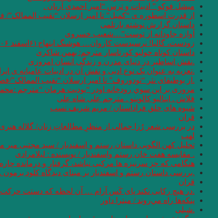
میشل فوکو ” ادبیات و ترس “امیر احمدی آریان .
از قدرت اسطوره ی “کمبل” تا امیر ارسلان “نقیب الممالک”/ ف
داستان گزارش نوشته بارتلمی
آوازه جاودانه از توست”…شعیب خسروی
زودست، گالیا! نرسیدست کاروان… هوشنگ ابتهاج (۶اسفند ۱۳۰۶ – ۱۹ مرداد ۱۴۰۱)
داستان کوتاه خولیو کورتاسار مترجم: بهمن شاکری
.نقش اساطیر در دنیای مدرن و زندگی انسان امروزی
.تعزیه به عنوان یک نوع ادبی و نقش آن در ادبیات عامیانه ی ایر
.از بوطیقای نثر “تودوروف” تا امیر ارسلان “نقیب الممالک”/ف
مروری بر اين سوي رودخانه اودر “يوديت هرمان “مترجم :محمو
فلاش . ایتالیو کالوینو . مترجم علی شاه علی
شیوه های خلق فراداستان / مریم شریف نسب
قران
در بررسی شعر رُزا جمالی از منظرِ مطالعاتِ زنان/ گلاله هنری
لهب
تحلیل کهن الگویی داستان رستم و اسفندیار / سید مجتبی میر م
. مقایسه هفت ‌خان رستم واسفندیار / نویسنده : لیلامرادی
هنگامی که جز سرنیزه ها مرکبی نباشد، گرفتار و درمانده چاره 
.بررسی داستان رستم و اسفندیار بر مبنای دیدگاه کلود برمون . 
قران
.در هیچ رکابی نکند پای کَس آرام … آن لحظه که دستت حرکت دا
پنكه‌ها راه مي‌روند / میترا داور
.شبلی