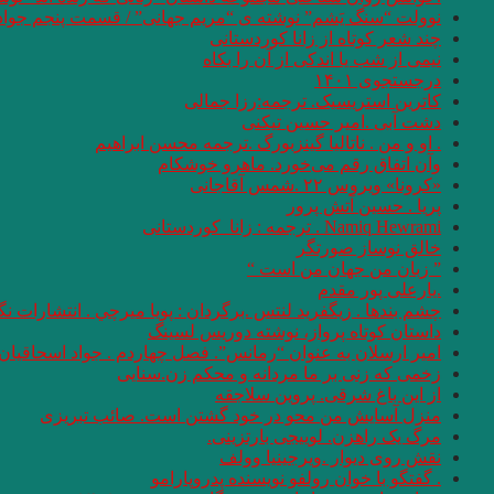
نوولت “سنگ یَشم” نوشته ی “مریم جهانی” / قسمت پنجم جواد
چند شعر کوتاه از زانا کوردستانی
نيمى از شب يا اندكى از آن را بكاه
درجستجوی ۱۴۰۱
کاترین استریسیک. ترجمه:رزا جمالی
دشت آبی .امیر حسین تیکنی
. او و من . ناتالیا گینزبورگ .ترجمه محسن ابراهیم
وآن اتفاق رقم می‌خورد. ماهرو خوشکام
«کرونا» ویروس ۲۲ .شمس آقاجانی
پریا . حسین آتش پرور
Namiq Hewrami . ترجمه : زانا_کوردستانی
خالق نوساز صورتگر
” زبان من جهان من است “
.یارعلی پور مقدم
چشم بندها . زیگفرید لنتس .برگردان : پويا ميرچي . انتشارات ن
داستان کوتاه پرواز، نوشته دوریس لسینگ
امیر ارسلان به عنوان “رمانس”. فصل چهاردم . جواد اسحاقیان
زخمی که زنی بر ما مردانه و محکم زن.سنایی
از این باغ شرقی. پروین سلاجقه
منزل آسایش من محو در خود گشتن است. صائب تبریزی
مرگ یک راهزن. لوییجی بارتزینی.
نقش روی دیوار .ویرجینیا وولف
. گفتگو با خوان رولفو نویسنده پدروپارامو