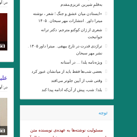
در:
آوری
رده ى حشرات ویلیام گس ترجمه
به‌قلمِ شیرین عزیزی‌مقدم
«ایستادن میان عشق و جنگ ؛ شعر ، نوشته
میترا داور . انتشارات مهر سبحان . ۱۴۰۵
شعری از ژان کوکتو مترجم: دکتر ترانه
جوانبخت
تراژدی قدرت در تارخ بیهقی . میترا داور ۱۴۰۵ .
نشر مهر سبحان
ویژه‌نامه یلدا … در آستانه
بعضی شب‌ها فقط باید از میانشان عبور کرد
علی
وقتی شب از آیین جلوتر می‌افتد
در:
آوری
یلدا: شب، پیش از آن‌که ادامه پیدا کند
نيمى از شب يا اندكى از آن 
. او و من . ناتالیا گینز
توجه
Namiq Hewrami . ترجمه : زانا_کوردستانی
مسئولیت نوشته‌‌ها به عهده‌ی نویسنده متن
چشم بندها . زیگفرید لنتس .برگرد