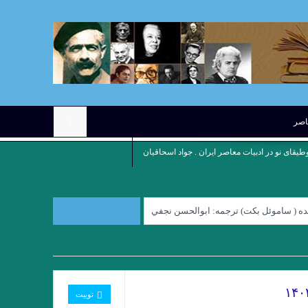
عاصر
وطیقای نو در ادبیات معاصر ایران . جواد اسحاقیان
نده ( ساموئل بكت) ترجمه: ابوالحسن نجفي
کوچه نشین ِ کوچه بن بست ” چکاوک حمیدی
رِِِ نوروز نوشته میترا داور . علی رضا ذیحق
بازی / بارتلمی . ترجمه علی معصومی
توییت