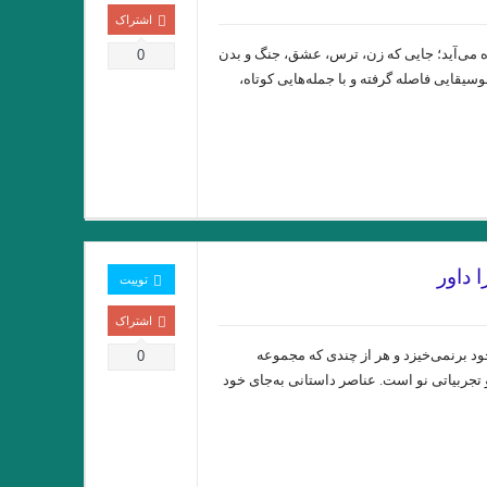
جواد اسحاقیان. انتشارات حس هفتم/ ۱۴۰۲
اشتراک
دریغ نوشته مجید عطاری . نشر سیب سرخ .
 می‌آید؛ جایی که زن، ترس، عشق، جنگ و بدن
0
 موسیقایی فاصله گرفته و با جمله‌هایی کوتاه،
قیاسوَند” جواد اسحاقیان . قسمت شانزدهم
ی خورخه لوئیس بورخس سید احسان صدرائی
 اثر شراره یقینی با قلم: فریبا چلبی‌یانی
 “میترا داور”. جواد اسحاقیان. قسمت نهم
“میترا داور” قسمت هشتم . جواد اسحاقیان
 داور
توییت
ا چلبی یانی” . قسمت ششم. جواداسحاقیان
اشتراک
ریم جهانی” / قسمت پنجم جواد اسحاقیان
ود برنمی‌خیزد و هر از چندی که مجموعه
0
 تجربیاتی نو است. عناصر داستانی به‌جای خود
 ترجمه:رزا جمالی
درجستجوی ۱۴۰۱
وآن اتفاق رقم می‌خورد. ماهرو خوشکام
جهان من است “
خالق نوساز صورتگر