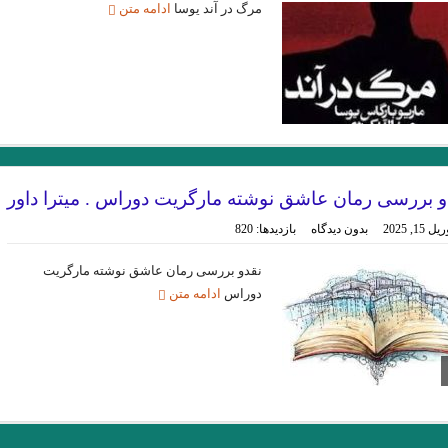
مرگ در آند یوسا
ادامه متن
ژاک دریدا / ساختار نشانه و بازی در سخن
.از حکایت حسن بصری و نورالسّناء 
و قلم را لَختی بر وی بگریانم … بیهقی
.خوانش ” بینا ـ متنی
 | مترجم: ‌احمد شاملو
خوانش سبک شناختی امیر ارسلان بر پایه ی سبک شناسی
طار نیشابوری.تذکرة الاولیاء/ذکر حسین منصور حلاج
یدالله رؤیایی مشهور به رؤیا (۱۷ اردیبهشت ۱۳۱۱ – ۲۳ شهری
 ی “کمبل” تا امیر ارسلان “نقیب الممالک”/ فصل سوم / جواد اسحاقیان
میشل 
و بررسی رمان عاشق نوشته مارگریت دوراس . میترا داور
آوازه جاودانه از توست”…شعیب خ
ل 15, 2025
بدون دیدگاه
بازدیدها: 820
ه خولیو کورتاسار مترجم: بهمن شاکری
زودست، گالیا! نرسیدست کاروان… هوشنگ ابتهاج (۶اسفند ۱۳۰۶ 
نقدو بررسی رمان عاشق نوشته مارگریت
.تعزیه به عنوان یک نوع ادبی و نقش آن در ادبیات عامیانه ی ایران
.نقش اساط
دوراس
ادامه متن
.از بوطیقای نثر “تودوروف” تا امیر ارسل
الیو کالوینو . مترجم علی شاه علی
مروری بر اين سوي رودخانه اودر “يوديت هرم
در بررسی شعر رُزا جمالی از منظرِ مطالعاتِ زنان/ گلاله هنری
قران
شیو
 رستم واسفندیار / نویسنده : لیلامرادی
تحلیل کهن الگویی داستان رستم و اسفن