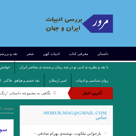
داستان
معرفی کتاب
ادبیات کهن
شعر
نقد و بررس
با نقد و نظریه ی ادبی نو در چند رمان برجسته ی معاصر ایران
خوانش ف
روان شناسی و ادبیات
امیر ارسلان
نقد خشم و هیاهو . فاکنر . 
آخرین اخبار
نگاهی به مجموعه داستان “رنگ ه
.نقدی از نعمت مرادی بر مجموعه د
صفحه ا
MORUR.MAG@GMAIL.COM .
مروری بر تکنیک داستان نویسی عط
تماس
سور
بازخوانیِ ملکوت، نوشته‌ی بهرام صادقی –