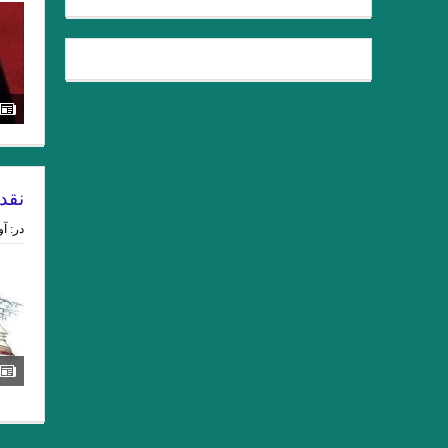
.یاکووس کامپانل‌لیس
ع
از قدرت اسطوره
نقد
در:
آوری
داستان کوتا
فلاش . ایت
لهب
. مقایسه هفت ‌خان