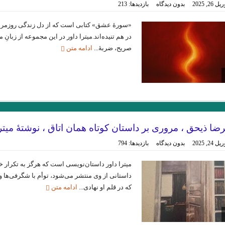
ل 26, 2025
بدون دیدگاه
بازدیدها: 213
 ی علی معصومی
با بوطیقای نو در ده اثر برجسته ادبیات ایران ، عراق ، ترکیه . 
مجموعه شعر زیبایی و 
«سورهٔ عشق» کتابی است که از دل زندگی روزمره
در هم تنیده‌اند.میترا داور در این مجموعه از زبانِ
خوانش مدرنیستی رمان “تعبیر یک خواب طولانی” از “لیلا 
صریح، ضربهٔ...
ادامه متن
.مروری بر کتاب الف، نوشته‌
نگاهی بر مجموعه داستان « زندگی خاکستری با عطر وانیل»
نگاهی فلسفی به داستان کوتاه “نقاشی ماریا” نوشته ی
“آکواریوم شماره ی چهار” از 
رضا ذیحق ، مروری بر داستان کوتاه همان اتاق ، نوشتهٔ میترا
.خوانش روان شناختی مجموعه داستان “زنانی که زنده اند” نوشته ی “فریب
ل 24, 2025
بدون دیدگاه
بازدیدها: 794
را بكاه
چند شعر کوتاه از زانا کوردستانی
نوولت “سنگ یَشم” نوشته ی “م
میترا داور داستان‌نویسی است که هرگز به تکرار خ
داستانی از وی منتشر می‌شود، توأم با شگرفی‌ها و
بورگ .ترجمه محسن ابراهیم
دشت آبی .امیر حسین تیکنی
کاترین استریسیک.
که در قلم او نهادی...
ادامه متن
پریا . حسین آتش پرور
«کرونا» ویروس ۲۲ .شمس آقاجانی
ان : پويا ميرچي . انتشارات نگارنده هستي
.یارعلی پور مقدم
” زبان من 