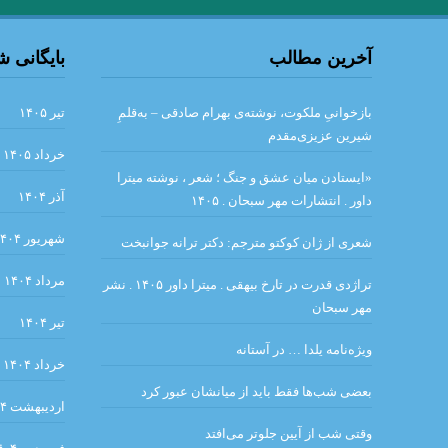
آخرین مطالب
بایگانی 
.ش
بازخوانیِ ملکوت، نوشته‌ی بهرام صادقی – به‌قلمِ
تیر ۱۴۰۵
شیرین عزیزی‌مقدم
گذشته ا شعری از آد
خرداد ۱۴۰۵
«ایستادن میان عشق و جنگ ؛ شعر ، نوشته میترا
دیوار .سارتر
من – من 
آذر ۱۴۰۴
داور . انتشارات مهر سبحان . ۱۴۰۵
شهریور ۱۴۰۴
شعری از ژان کوکتو مترجم: دکتر ترانه جوانبخت
نقطه‌ی روشن. ن
مرداد ۱۴۰۴
تراژدی قدرت در تارخ بیهقی . میترا داور ۱۴۰۵ . نشر
مهر سبحان
تیر ۱۴۰۴
. مروری
ویژه‌نامه یلدا … در آستانه
خرداد ۱۴۰۴
گئورگ تراكل . شب زمستاني. 
بعضی شب‌ها فقط باید از میانشان عبور کرد
اردیبهشت ۱۴۰۴
و هر امتى را پيامبرى
وقتی شب از آیین جلوتر می‌افتد