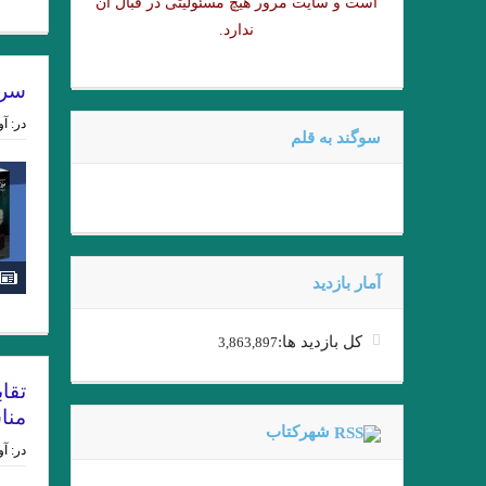
است و سایت مرور هیچ مسئولیتی در قبال آن
زخمی که زنی بر ما مردانه و محکم
ندارد.
مرگ یک 
سری
دریای جام
در:
آوری
سوگند به قلم
از ملک جمشید نقیب الممالک تا امیر
عقل سرخ
آمار بازدید
فصل اخر مرگ ایوان اییلیج نوشته تول
کل بازدید ها:
3,863,897
تمام شد دیگر از مرگ اثری نیست.»
تقا
منا
شهرکتاب
در:
آوری