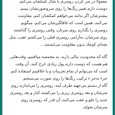
معمولاً در سر کردن روسری یا شال کمکشان می‌کنم.
جواد اسحاقیان . قسمت شانزدهم
دوست دارم تغییر رنگ‌ها را روی سروصورتشان ببینم.
بیشترشان اگر بدانند می‌خواهم کمکشان کنم، مقاومت
.مروری بر کتاب الف، نوشته‌ی خورخه لوئیس بورخس سید احسان
می‌کنند، همین است که غافلگیرشان می‌کنم، میگویم
صدرائی
روسری را بگذارید روی سرتان، وقتی روسری را گذاشتند
نگاهی بر مجموعه داستان « زندگی خاکستری با عطر وانیل» اثر شراره
روی سرشان، به‌آرامی روسری قبلی را می‌کشم عقب. مثل
بچه‌ای کوچک بدون مقاومت می‌ایستند…
یقینی با قلم: فریبا چلبی‌یانی
نگاهی فلسفی به داستان کوتاه “نقاشی ماریا” نوشته ی “میترا داور”.
گاه که محدودیت مالی دارند، به مخمصه میافتیم، وقت‌هایی
هم هست که دوست دارند پول زیادی خرج کنند، آن وقت
جواد اسحاقیان. قسمت نهم
است که می‌توانم از تمام تجربیات و یا خلاقیتم استفاده کنم.
“آکواریوم شماره ی چهار” از “میترا داور” قسمت هشتم . جواد
جزء به‌جز ء ترکیب رنگ‌ها را روی صورت می‌سنجم.
اسحاقیان
گاه از دستم می‌جهند طرف آینه. روسری را می‌اندازند روی
سرشان و بعد روسری زیری را می‌کشند کنار و بعد روسری
.خوانش روان شناختی مجموعه داستان “زنانی که زنده اند” نوشته ی
جدید را جلو و عقب می‌کنند، آن قدر که روسری روی
“فریبا چلبی یانی” . قسمت ششم. جواداسحاقیان
سرشان بخوابد.
نوولت “سنگ یَشم” نوشته ی “مریم جهانی” / قسمت پنجم جواد