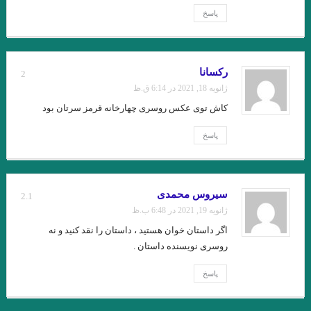
پاسخ
عطار نیشابوری.تذکرة الاولیاء/ذکر حسین منصور حلاج
میشل فوکو ” ادبیات و ترس “امیر احمدی آریان .
از قدرت اسطوره ی “کمبل” تا امیر ارسلان “نقیب الممالک”/ فصل
رکسانا
2
ژانویه 18, 2021 در 6:14 ق.ظ
سوم / جواد اسحاقیان
کاش توی عکس روسری چهارخانه قرمز سرتان بود
داستان گزارش نوشته بارتلمی
پاسخ
آوازه جاودانه از توست”…شعیب خسروی
زودست، گالیا! نرسیدست کاروان… هوشنگ ابتهاج (۶اسفند ۱۳۰۶ – ۱۹
سیروس محمدی
2.1
مرداد ۱۴۰۱)
ژانویه 19, 2021 در 6:48 ب.ظ
داستان کوتاه خولیو کورتاسار مترجم: بهمن شاکری
اگر داستان خوان هستید ، داستان را نقد کنید و نه
روسری نویسنده داستان .
.نقش اساطیر در دنیای مدرن و زندگی انسان امروزی
پاسخ
.تعزیه به عنوان یک نوع ادبی و نقش آن در ادبیات عامیانه ی ایران
.از بوطیقای نثر “تودوروف” تا امیر ارسلان “نقیب الممالک”/فصل دوم