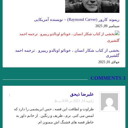
.گفتگوی پاریس ریویو با امبرتو اکو .عاطفه اولیایی (مترجم)
گفت‌وگو با ویلیام اس. باروز .ترجمه نیلوفر رحمانیان
ریموند کارور (Raymond Carver) – نویسنده آمریکایی
سپتامبر 09, 2025
انتقام چمن براتیگان . ترجمه علی رضا طاهری عراقی
.از حکایت حسن بصری و نورالسّناء تا امیر ارسلان. فصل ششم. جواد
اسحاقیان
بخشی از کتاب شکار انسان ، خونائو اوبالدو ریبیرو . ترجمه احمد
گلشیری
ژاک دریدا / ساختار نشانه و بازی در سخن
جولای 01, 2025
.خوانش ” بینا ـ متنی ” امیر ارسلان / فصل پنجم / جواد اسحاقیان
3 COMMENTS
و قلم را لَختی بر وی بگریانم … بیهقی
خوانش سبک شناختی امیر ارسلان بر پایه ی سبک شناسی “وِردانک”/
علبرضا ذیحق
1
ژانویه 14, 2021 در 8:06 ب.ظ
فصل چهارم / جواد اسحاقیان
طراوت و لطافت این قصه ، حس ابریشمی را دارد که
.یاکووس کامپانل‌لیس | مترجم: ‌احمد شاملو
لمس می کنی. نرم ، ظریف و رنگین . از خانم داور به
خاطر قصه های قشنگ اش ممنون ام .
یدالله رؤیایی مشهور به رؤیا (۱۷ اردیبهشت ۱۳۱۱ – ۲۳ شهریور ۱۴۰۱)