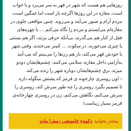
روزهایی هم هست که شهر در قهر به سر می‌برد و یا خواب
اسحاقیان
است، مغازه در این روزها اگرچه باز است اما غمگین است،
چند شعر کوتاه از زانا کوردستانی
مردم آرام و صبور می‌آیند و می‌روند. چنین مواقعی جلوی در
مغازه‌ام می‌ایستم و مردم را نگاه می‌کنم … با چهره‌های
درجستجوی ۱۴۰۱
نيمى از شب يا اندكى از آن را بكاه
قفل از کنار هم می‌گذرند، بی‌آنکه حرفی بزنند، اگر هم بستنی
کاترین استریسیک. ترجمه:رزا جمالی
یا چیزی می‌خورند، در سکوت … کمتر می‌خندند. وقتی شهر
دشت آبی .امیر حسین تیکنی
با خودش قهر می‌کند، باز هم زن‌ها را می‌بینم که می-آیند
به‌آرامی داخل مغازه، سلامی می‌کنند، چشم‌هایشان دودو
. او و من . ناتالیا گینزبورگ .ترجمه محسن ابراهیم
میزند. برق چشم‌هایشان دوباره شهر را زنده می‌کند.
وآن اتفاق رقم می‌خورد. ماهرو خوشکام
– اون روسری چارخونه ی قرمز که پشتش منگوله داره.
تا تصمیم بگیرد روسری را چه طور سرش کند، روسری را
پریا . حسین آتش پرور
«کرونا» ویروس ۲۲ .شمس آقاجانی
سرش می‌کنم، نگاهش می‌کنم، زن در روسری چهارخانه‌ی
خالق نوساز صورتگر
Namiq Hewrami . ترجمه : زانا_کوردستانی
قرمز بسیار زیباست!
.یارعلی پور مقدم
” زبان من جهان من است “
چشم بندها . زیگفرید لنتس .برگردان : پويا ميرچي . انتشارات نگارنده
بیشتر بخوانید
دکمهء خاموشی / میترا بیات