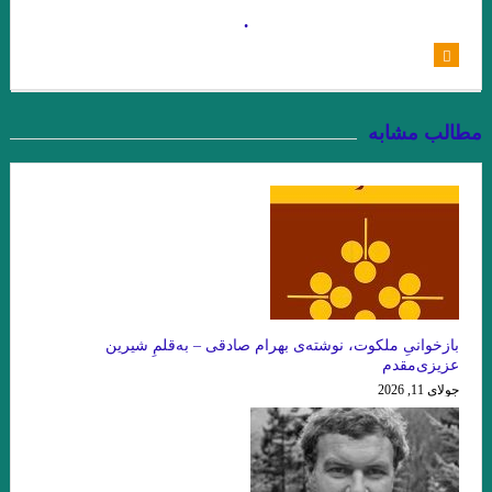
شاید بهشت جایی است که نه تهدیدی احساس می‌کنیم و نه نیازی به
.
دفاع
عقل سرخ . سهروردی
.جستجوی ابن رشد/ بورخس
مطالب مشابه
.گفت وگوی پاریس ریویو با ارنست همینگوی/ هرچقدر در نوشتن بیشتر
پیش بروید، بیشتر تنها می شوید
فصل اول وداع با اسلحه نوشته همینگوی ترجمه دریابندری
فصل اخر مرگ ایوان اییلیج نوشته تولستوی …یکی بالای سرش گفت:
«تمام کرد!» ایوان ایلیچ گفته ی او را شنید و آن را در روح خود تکرار کرد. در
دل گفت: مرگ هم تمام شد دیگر از مرگ اثری نیست.»
بازخوانیِ ملکوت، نوشته‌ی بهرام صادقی – به‌قلمِ شیرین
عزیزی‌مقدم
تیک… میترا داور
معصوم اول . هوشنگ گلشیری
جولای 11, 2026
.نگاهی به “گوستاو فلوبرگوستاو فلوبر: مادام بوواری خود من هستم
هر زبان، جهان را به‌شکلی متفاوت می‌سازد.»اومبرتو اکو