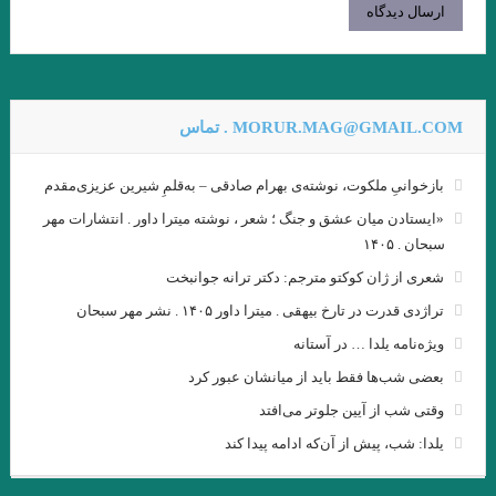
سوار شدن بر آنها ندارد.»
.بررسی داستان رستم و اسفندیار بر مبنای دیدگاه کلود برمون . علیرضا
نبی لو
MORUR.MAG@GMAIL.COM . تماس
قران
.در هیچ رکابی نکند پای کَس آرام … آن لحظه که دستت حرکت داد عنان
بازخوانیِ ملکوت، نوشته‌ی بهرام صادقی – به‌قلمِ شیرین عزیزی‌مقدم
را. انوری
«ایستادن میان عشق و جنگ ؛ شعر ، نوشته میترا داور . انتشارات مهر
سبحان . ۱۴۰۵
.شبلی
پنكه‌ها راه مي‌روند / میترا داور
شعری از ژان کوکتو مترجم: دکتر ترانه جوانبخت
و گذشته شدنِ این جهان، نادیده قصه‌ای است.»… بیهقی
تراژدی قدرت در تارخ بیهقی . میترا داور ۱۴۰۵ . نشر مهر سبحان
آئینهای كتابسوزی
ویژه‌نامه یلدا … در آستانه
بعضی شب‌ها فقط باید از میانشان عبور کرد
گذشته ا شعری از آدونیس ا برگردان به پارسی: صالح بوعذار
وقتی شب از آیین جلوتر می‌افتد
.
.مزاحم . بورخس
…دعوت به صلح… نویسندگان جهان
یلدا: شب، پیش از آن‌که ادامه پیدا کند
من – من ✍ وی.اس.نایپل ? خیابان میگل مترجم: مهدی غبرایی