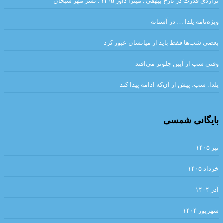
تراژدی قدرت در تارخ بیهقی . میترا داور ۱۴۰۵ . نشر مهر سبحان
.الر
ویژه‌نامه یلدا … در آستانه
.نگاهی بر رمان نقشینه نوشته‌ی شیوا شکوری /فریبا چلبی‌یانی
بعضی شب‌ها فقط باید از میانشان عبور کرد
.احمد_شاملو
وقتی شب از آیین جلوتر می‌افتد
.داستان بلند «دنیای قُزقُزایی» نوشته مجتبی تجلی/جلال صابری نژاد
یلدا: شب، پیش از آن‌که ادامه پیدا کند
ریخت‌شناسی. دکتر هومن ناظمیان
.مروری بر ادبیات نظری پدیدارشناسی
بایگانی شمسی
گیس بانو برایت کهری چیده ام ✍ :ضیا رشوند
پیرامونِ مفهومِ پلی‌فونی یا چند صدایی در ادبیات، آرش سیفی
تیر ۱۴۰۵
شباهت‌های سبکی شعر شاملو و نثر تاریخ بیهقی . نویسندگان : احمد
خرداد ۱۴۰۵
خاتمی، مصطفی ملک‌پائین
آذر ۱۴۰۴
خرید اینترنتی کتاب هم دیوار نوشته میترا داور – دوزبانه : فارسی المانی
شهریور ۱۴۰۴
– ترجمه المانی کتاب : پویان میرچی