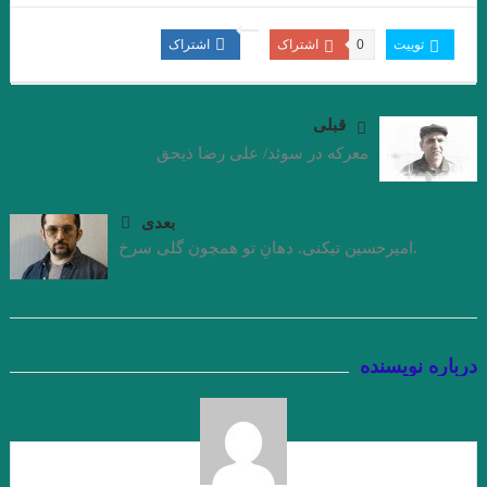
هستي
داستان کوتاه پرواز، نوشته دوریس لسینگ
توییت
0
اشتراک
اشتراک
امیر ارسلان به عنوان “رمانس”. فصل چهاردم . جواد اسحاقیان
قبلی
زخمی که زنی بر ما مردانه و محکم زن.سنایی
معرکه در سوئد/ علی رضا ذیحق
از این باغ شرقی. پروین سلاجقه
منزل آسایش من محو در خود گشتن است. صائب تبریزی
بعدی
.امیرحسین تیکنی. دهانِ تو همچون گلی سرخ
نقش روی دیوار .ویرجینیا وولف
مرگ یک راهزن. لوییجی بارتزینی.
. گفتگو با خوان رولفو نویسنده پدروپارامو
دریای جامع . میترا داور . نشر نگارنده هستی . ۱۴۰۱
درباره نویسنده
زیور به خود مبند که زیبا ببینمت… مفتون امینی
از ملک جمشید نقیب الممالک تا امیر ارسلان نقیب الممالک با رویکرد
جوزف کمبل. فصل هشت . جواد اسحاقیان