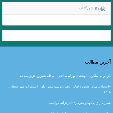
گئورگ تراكل . شب زمستاني. برگردان شاپور احمدي
شهرکتاب
Arash The Archer به زبان فارسی و انگلیسی. برگردان: امیر مرعشی
.چرا لازم است برای کودکان قصه بگوییم؟
ابن رشد .بورخس
و هر امتى را پيامبرى است
انگه بر سنگی بخفت و سنگ خورد …با چنین کس از چه باید جنگ کرد؟
.نجیب محفوظ
.بیت من بیت نیست اقلیم است
آخرین مطالب
.نگاهی به کتاب “اینجا نیروی جاذبه کمتر است” رُزا جمالی/ پرویز
حسینی
بازخوانیِ ملکوت، نوشته‌ی بهرام صادقی – به‌قلمِ شیرین عزیزی‌مقدم
داستان «سمک عیار» نوشته ی «فرامرز بن خداد کاتب ارجانی»
«ایستادن میان عشق و جنگ ؛ شعر ، نوشته میترا داور . انتشارات مهر سبحان .
هیچ اگر سایه پذیرد منم آن سایهٔ هیچ که مرا نام نه در دفتر اشیا شنوند.
۱۴۰۵
.تأثیرات روانی هجوم مغول بر جامعه قرن هفتم، با نگاهی به نفثـۃ
شعری از ژان کوکتو مترجم: دکتر ترانه جوانبخت
المصدور