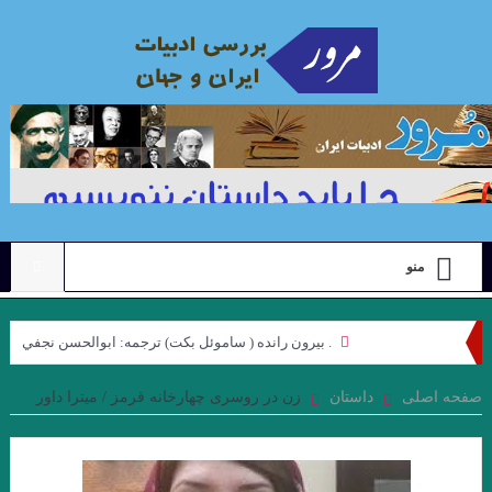
منو
. بيرون رانده ( ساموئل بكت) ترجمه: ابوالحسن نجفي
نگاهی به مجموعه داستان “رنگ ها”ی “محبوبه میرقدیری” با رویکرد
صفحه اصلی
داستان
زن در روسری چهارخانه قرمز / میترا داور
“ژولیا کریستوا”. جواد اسحاقیان
علیرضا ذیحق ، نقدی بر مجموعه شعر ” کوچه نشین ِ کوچه بن بست ”