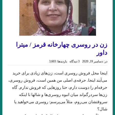
چکاوک حمیدی
.نقدی از نعمت مرادی بر مجموعه داستان ماه نیمروز شهریار مندنی پور
مروری بر کتاب امیرِِِ نوروز نوشته میترا داور . علی رضا ذیحق
مسیح عراق . حسن بلاسم
مروری بر تکنیک داستان نویسی عطار در ” حلاج ” . میترا داور
زن در روسری چهارخانه قرمز / میترا
داور
شعری از شاپور احمدی
بازی / بارتلمی . ترجمه علی معصومی
در:
دسامبر 19, 2020
3 دیدگاه
بازدیدها: 3,603
بگو مرا نکشند . خوان رولفو
با بوطیقای نو در ده اثر برجسته ادبیات ایران ، عراق ، ترکیه . جواد
اینجا محل فروش روسری است، زن‌های زیادی برای خرید
می‌آیند اینجا. حرفه‌ی اصلی من همین است، فروش روسری،
اسحاقیان. انتشارات حس هفتم/ ۱۴۰۲
حرفه‌ام را دوست دارم، حتا روزهایی که فروش ندارم. گاه
رده ى حشرات ویلیام گس ترجمه ی علی معصومی
زن‌ها سردرگم‌اند میان انبوه روسری‌ها و شالها تا اینکه
مجموعه شعر زیبایی و دریغ نوشته مجید عطاری . نشر سیب سرخ .
سروقتشان می‌روم، مثلاً می‌پرسم: روسری می‌خواهید یا
شال؟
خوانش مدرنیستی رمان “تعبیر یک خواب طولانی” از “لیلا قیاسوَند”