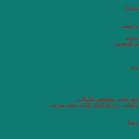
گ کرد؟
یز حسینی
 شنوند.
ثـۃ المصدور
ژاد
 احمد خاتمی، مصطفی ملک‌پائین
ی المانی – ترجمه المانی کتاب : پویان میرچی
 بودا