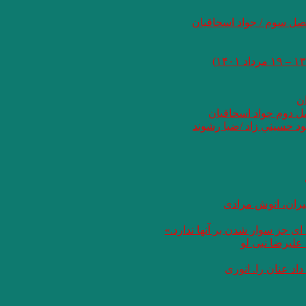
صل سوم / جواد اسحاقیان
ان
صل دوم جواد اسحاقیان
د حسيني زاد /ضيا رشوند
یران، انوش مرادی
ای جز سوار شدن بر آنها ندارد.»
علیرضا نبی لو
د عنان را. انوری