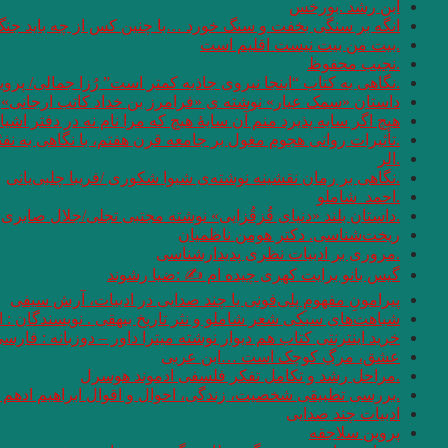
ابن رشد .بورخس
انگه بر سنگی بخفت و سنگ خورد …با چنین کس از چه باید جن
.بیت من بیت نیست اقلیم است
.نجیب محفوظ
.نگاهی به کتاب “اینجا نیروی جاذبه کمتر است” رُزا جمالی/ پرو
داستان «سمک عیار» نوشته ی «فرامرز بن خداد کاتب ارجانی»
هیچ اگر سایه پذیرد منم آن سایهٔ هیچ که مرا نام نه در دفتر اشیا
.تأثیرات روانی هجوم مغول بر جامعه قرن هفتم، با نگاهی به نف
.الر
.نگاهی بر رمان نقشینه نوشته‌ی شیوا شکوری /فریبا چلبی‌یانی
.احمد_شاملو
.داستان بلند «دنیای قُزقُزایی» نوشته مجتبی تجلی/جلال صابری ن
ریخت‌شناسی. دکتر هومن ناظمیان
.مروری بر ادبیات نظری پدیدارشناسی
گیس بانو برایت کهری چیده ام ✍ :ضیا رشوند
پیرامونِ مفهومِ پلی‌فونی یا چند صدایی در ادبیات، آرش سیفی
شباهت‌های سبکی شعر شاملو و نثر تاریخ بیهقی . نویسندگان :
خرید اینترنتی کتاب هم دیوار نوشته میترا داور – دوزبانه : فارس
عشق، مرگِ کوچک است …ابن عربی
.مراحل رشد و تکامل تفکر فلسفی ادموند هوسرل
.بررسی تطبیقی شخصیت، زندگی، احوال و اقوال ابراهیم ادهم و
ادبیات چند صدایی
پروین سلاجقه