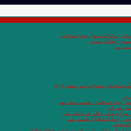
کرد “ژولیا کریستوا”. جواد اسحاقیان
 بست ” چکاوک حمیدی
دنی پور
اد اسحاقیان. انتشارات حس هفتم/ ۱۴۰۲
خ .
وَند” جواد اسحاقیان . قسمت شانزدهم
سان صدرائی
اره یقینی با قلم: فریبا چلبی‌یانی
داور”. جواد اسحاقیان. قسمت نهم
اسحاقیان
شته ی “فریبا چلبی یانی” . قسمت ششم. جواداسحاقیان