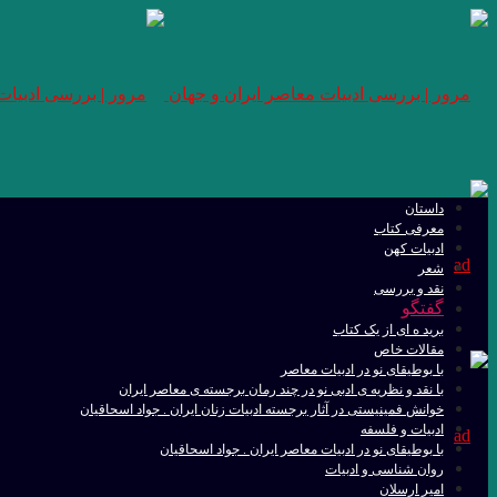
داستان
معرفی کتاب
ادبیات کهن
شعر
نقد و بررسی
گفتگو
برید ه ای از یک کتاب
مقالات خاص
با بوطیقای نو در ادبیات معاصر
با نقد و نظریه ی ادبی نو در چند رمان برجسته ی معاصر ایران
خوانش فمینیستی در آثار برجسته ادبیات زنان ایران . جواد اسحاقیان
ادبیات و فلسفه
با بوطیقای نو در ادبیات معاصر ایران . جواد اسحاقیان
روان شناسی و ادبیات
امیر ارسلان