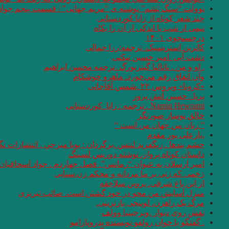
نوولت “سنگ یَشم” نوشته ی “مریم جهانی” / قسمت پنجم جواد
چند شعر کوتاه از زانا کوردستانی
نيمى از شب يا اندكى از آن را بكاه
درجستجوی ۱۴۰۱
کاترین استریسیک. ترجمه:رزا جمالی
دشت آبی .امیر حسین تیکنی
. او و من . ناتالیا گینزبورگ .ترجمه محسن ابراهیم
وآن اتفاق رقم می‌خورد. ماهرو خوشکام
«کرونا» ویروس ۲۲ .شمس آقاجانی
پریا . حسین آتش پرور
Namiq Hewrami . ترجمه : زانا_کوردستانی
خالق نوساز صورتگر
” زبان من جهان من است “
.یارعلی پور مقدم
چشم بندها . زیگفرید لنتس .برگردان : پويا ميرچي . انتشارات ن
داستان کوتاه پرواز، نوشته دوریس لسینگ
امیر ارسلان به عنوان “رمانس”. فصل چهاردم . جواد اسحاقیان
زخمی که زنی بر ما مردانه و محکم زن.سنایی
از این باغ شرقی. پروین سلاجقه
منزل آسایش من محو در خود گشتن است. صائب تبریزی
مرگ یک راهزن. لوییجی بارتزینی.
نقش روی دیوار .ویرجینیا وولف
. گفتگو با خوان رولفو نویسنده پدروپارامو