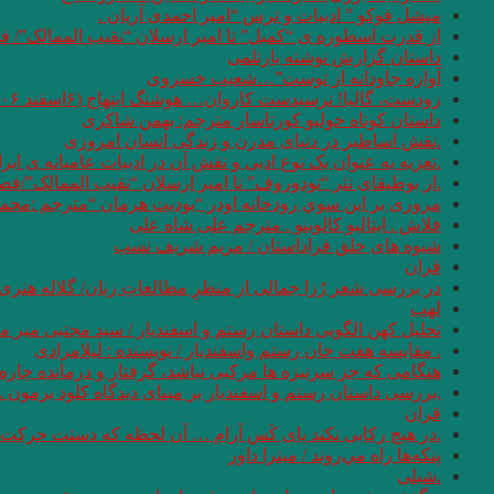
میشل فوکو ” ادبیات و ترس “امیر احمدی آریان .
از قدرت اسطوره ی “کمبل” تا امیر ارسلان “نقیب الممالک”/ ف
داستان گزارش نوشته بارتلمی
آوازه جاودانه از توست”…شعیب خسروی
زودست، گالیا! نرسیدست کاروان… هوشنگ ابتهاج (۶اسفند ۱۳۰۶ – ۱۹ مرداد ۱۴۰۱)
داستان کوتاه خولیو کورتاسار مترجم: بهمن شاکری
.نقش اساطیر در دنیای مدرن و زندگی انسان امروزی
.تعزیه به عنوان یک نوع ادبی و نقش آن در ادبیات عامیانه ی ایر
.از بوطیقای نثر “تودوروف” تا امیر ارسلان “نقیب الممالک”/ف
مروری بر اين سوي رودخانه اودر “يوديت هرمان “مترجم :محمو
فلاش . ایتالیو کالوینو . مترجم علی شاه علی
شیوه های خلق فراداستان / مریم شریف نسب
قران
در بررسی شعر رُزا جمالی از منظرِ مطالعاتِ زنان/ گلاله هنری
لهب
تحلیل کهن الگویی داستان رستم و اسفندیار / سید مجتبی میر م
. مقایسه هفت ‌خان رستم واسفندیار / نویسنده : لیلامرادی
هنگامی که جز سرنیزه ها مرکبی نباشد، گرفتار و درمانده چاره 
.بررسی داستان رستم و اسفندیار بر مبنای دیدگاه کلود برمون . 
قران
.در هیچ رکابی نکند پای کَس آرام … آن لحظه که دستت حرکت دا
پنكه‌ها راه مي‌روند / میترا داور
.شبلی