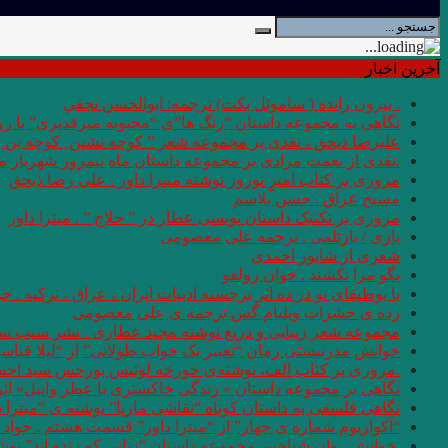
آخرین اخبار
. بيرون رانده ( ساموئل بكت) ترجمه: ابوالحسن نجفي
نگاهی به مجموعه داستان “رنگ ها”ی “محبوبه میرقدیری” با روی
علیرضا ذیحق ، نقدی بر مجموعه شعر ” کوچه نشین ِ کوچه بن
.نقدی از نعمت مرادی بر مجموعه داستان ماه نیمروز شهریار من
مروری بر کتاب امیرِِِ نوروز نوشته میترا داور . علی رضا ذیحق
مسیح عراق . حسن بلاسم
مروری بر تکنیک داستان نویسی عطار در ” حلاج ” . میترا داور
بازی / بارتلمی . ترجمه علی معصومی
شعری از شاپور احمدی
بگو مرا نکشند . خوان رولفو
با بوطیقای نو در ده اثر برجسته ادبیات ایران ، عراق ، ترکیه . جو
رده ى حشرات ویلیام گس ترجمه ی علی معصومی
مجموعه شعر زیبایی و دریغ نوشته مجید عطاری . نشر سیب سر
خوانش مدرنیستی رمان “تعبیر یک خواب طولانی” از “لیلا قیاس
.مروری بر کتاب الف، نوشته‌ی خورخه لوئیس بورخس سید اح
نگاهی بر مجموعه داستان « زندگی خاکستری با عطر وانیل» اثر شر
نگاهی فلسفی به داستان کوتاه “نقاشی ماریا” نوشته ی “میترا 
“آکواریوم شماره ی چهار” از “میترا داور” قسمت هشتم . جواد 
.خوانش روان شناختی مجموعه داستان “زنانی که زنده اند” نو