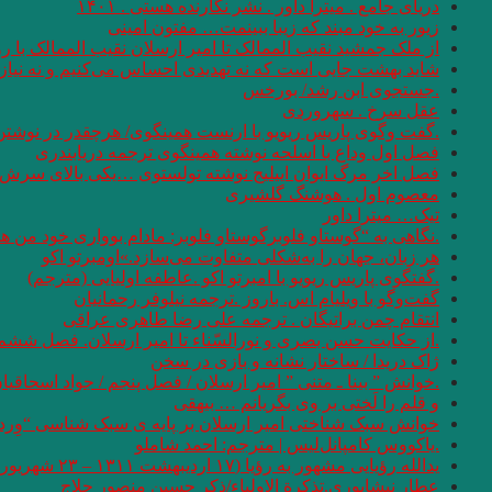
دریای جامع . میترا داور . نشر نگارنده هستی . ۱۴۰۱
زیور به خود مبند که زیبا ببینمت… مفتون امینی
از ملک جمشید نقیب الممالک تا امیر ارسلان نقیب الممالک با
شاید بهشت جایی است که نه تهدیدی احساس می‌کنیم و نه نیازی
.جستجوی ابن رشد/ بورخس
عقل سرخ . سهروردی
.گفت وگوی پاریس ریویو با ارنست همینگوی/ هرچقدر در نوشتن 
فصل اول وداع با اسلحه نوشته همینگوی ترجمه دریابندری
فصل اخر مرگ ایوان اییلیج نوشته تولستوی …یکی بالای سرش گفت
معصوم اول . هوشنگ گلشیری
تیک… میترا داور
.نگاهی به “گوستاو فلوبرگوستاو فلوبر: مادام بوواری خود من 
هر زبان، جهان را به‌شکلی متفاوت می‌سازد.»اومبرتو اکو
.گفتگوی پاریس ریویو با امبرتو اکو .عاطفه اولیایی (مترجم)
گفت‌وگو با ویلیام اس. باروز .ترجمه نیلوفر رحمانیان
انتقام چمن براتیگان . ترجمه علی رضا طاهری عراقی
.از حکایت حسن بصری و نورالسّناء تا امیر ارسلان. فصل ششم.
ژاک دریدا / ساختار نشانه و بازی در سخن
.خوانش ” بینا ـ متنی ” امیر ارسلان / فصل پنجم / جواد اسحاقیا
و قلم را لَختی بر وی بگریانم … بیهقی
خوانش سبک شناختی امیر ارسلان بر پایه ی سبک شناسی “وِردا
.یاکووس کامپانل‌لیس | مترجم: ‌احمد شاملو
یدالله رؤیایی مشهور به رؤیا (۱۷ اردیبهشت ۱۳۱۱ – ۲۳ شهریور ۱۴۰۱)
عطار نیشابوری.تذکرة الاولیاء/ذکر حسین منصور حلاج