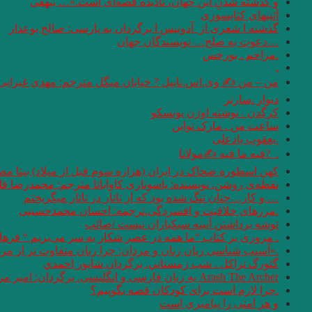
و گذشته شدنِ این جهان، نادیده قصه‌ای است.»… بیهقی
آئینهای كتابسوزی
گذشته ا شعری از آدونیس ا برگردان به پارسی: صالح بوعذار
…دعوت به صلح… نویسندگان جهان
.مزاحم . بورخس
.
من – من ✍ وی.اس.نایپل ? خیابان میگل مترجم: مهدی غبرایی
دیوار .سارتر
کرگدن . نوشته اوژن یونسکو
ساعت من . مارک تواین
.یعقوب یادعلی
. ‏ ?فیه ما فیه ✍مولانا
کهن اسطوره ضحاک در ایران (هزاره سوم قبل از میلاد) بیتا مص
نقطه‌ی روشن. نویسنده: یاسوناری کاواباتا مترجم: محمد‌رضا قل
….و كار…چنان تنگ شده بود كه از تاتار در تاتار ميگريختم
.مرزهای خلاقیت و افسردگی.ترجمه: احسان محمدحسینی
توشه برداشتن آیینه سبکباران نیست /صائب
. مروری بر کتاب “ما همه در عصر شکار به سر می‌بریم “‌ فره
.«آسیب شناسی زبان زنان و مردان: چرا زنان متفاوت تر از مردان سخن می 
گئورگ تراكل . شب زمستاني. برگردان شاپور احمدي
Arash The Archer به زبان فارسی و انگلیسی. برگردان: امیر مرعشی
.چرا لازم است برای کودکان قصه بگوییم؟
و هر امتى را پيامبرى است