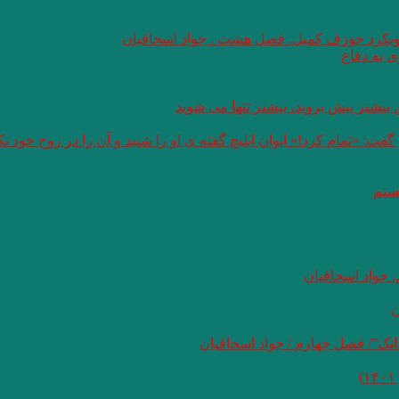
 رویکرد جوزف کمبل. فصل هشت . جواد اسحاقیان
 به دفاع
بیشتر پیش بروید، بیشتر تنها می شوید
: «تمام کرد!» ایوان ایلیچ گفته ی او را شنید و آن را در روح خود 
هستم
 جواد اسحاقیان
ن
نک”/ فصل چهارم / جواد اسحاقیان