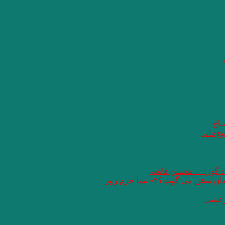
باح
یچ‌خانی
اد گوران . محسن فاتحی
گویند؟۲» نیما خرم روز