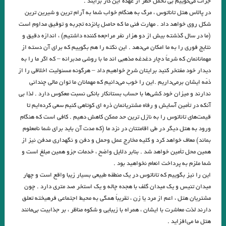
جرأت می‌گوییم بی تحمل خطر از عهده این کار برآیند .
و قلم را لَختی بر وی بگریانم … بیهقی
در پالاس هتل تاناتوس ، مرگ به هنگام خواب شما به آرام ترین و شیرین ترین
شکل روی خواهد داد . مهارت فنی ما که حاصل پانزده تجربه و توفیق مداوم است
خوانش سبک شناختی امیر ارسلان بر پایه ی سبک شناسی “وِردانک”/ فصل
(ما در سال گذشته بیش از دو هزار نفر مراجعه کننده داشتیم) ، اندازه دقیق و
چهارم / جواد اسحاقیان
نتایج فوری را به ما امکان می‌دهد . این نکته را هم بگوییم که برای آن دسته از
مهمانانمان که شرعاً دچار دغدغه مذهبی اند ما با روشی مدبرانه – که اگر ما را به
.یاکووس کامپانل‌لیس | مترجم: ‌احمد شاملو
دیدار خود مفتخر کنید برایتان شرح خواهیم داد – هرگونه مسئولیت اخلاقی را از
ذمّه ایشان برمی‌داریم .این را خوب می‌دانیم که مهمانان ما توان مالی چندانی
یدالله رؤیایی مشهور به رؤیا (۱۷ اردیبهشت ۱۳۱۱ – ۲۳ شهریور ۱۴۰۱)
ندارند و میزان خود کشی‌ها با حساب بستانکار بانکی نسبت معکوس دارد . لذا بی
عطار نیشابوری.تذکرة الاولیاء/ذکر حسین منصور حلاج
آنکه در تأمین آسایش و رفاه مشتریانمان ذره ای کوتاهی کنیم سعی کرده‌ایم تا
قیمت‌های تاناتوس را به نازل ترین حد ممکن کاهش دهیم . کافی است که هنگام
میشل فوکو ” ادبیات و ترس “امیر احمدی آریان .
ورود به هتل دیگر در طی اقامتتان در نزد ما (که مدت آن باید برای شما نامعلوم
بماند) معاف خواهد کرد و کلیه مخارج عمل وحمل و دفن و نگهداری مدفن نیز از
از قدرت اسطوره ی “کمبل” تا امیر ارسلان “نقیب الممالک”/ فصل سوم / جواد
همین محل تأمین خواهد شد . بنابر دلایل واضح ، خدمات جزو همین مبلغ است و
اسحاقیان
شما ملزم به پرداخت انعام نخواهید بود .
این را نیز بگوییم که تاناتوس در یک منطقه طبیعی بسیار زیبا واقع است و چهار
داستان گزارش نوشته بارتلمی
میدان تنیس و یک میدان گلف با هجده چاله و یک استخر صد متری دارد . چون
مشتریان هتل ، اعم از مرد یا زن ، تقریباً همگی به محیط اجتماعی فرهیخته تعلق
آوازه جاودانه از توست”…شعیب خسروی
دارند لذت معاشرت با ایشان ، همراه با زیبایی و شکوه مناظر ، بر جذابیت بی‌مانند
زودست، گالیا! نرسیدست کاروان… هوشنگ ابتهاج (۶اسفند ۱۳۰۶ – ۱۹
هتل ما می‌افزاید .