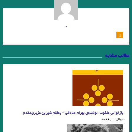
.شعر «ملال» از شارل بودلر. از کتاب «شعر مدرن: از بودلر تا استیونس»
.یادداشتی بر رمان آرش: در سایه، پنهان از تابش آفتاب نوشته مجتبی مقدم/
امیرحسین تیکنی
.
. شعری از ایمان رحمانی
شعری از دکتر صالح بوعذار
کبوترها، دستها / مجید زمانی اصل
مطالب مشابه
. با رویکرد “فرا-داستان پسامدرن” در رمان “انار و فرشته ی مرگ” نوشته ی
“عطا محمد” (تهران: انتشارات نگاه، ۱۳۹۸) جواد اسحاقیان
خرید اینترنتی کتاب سیاوش در سایه/ نوشته میترا داور
من در میدان نیستی رفتم. چند سال در نیستی می پریدم، تا از نیستی در
نیستی نیست نیست شدم.
بازخوانیِ ملکوت، نوشته‌ی بهرام صادقی – به‌قلمِ شیرین عزیزی‌مقدم
جنید…«یک روز، دلم گم شده بود. گفتم: الهی دل به من باز ده.»
جولای 11, 2026
بیژن الهی
خوانش دل تاریکی / جوزف کنراد . جواد اسحاقیان