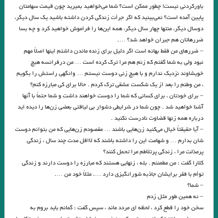
باورکردنی نیست! چطور ممکن است؟ شما می‌خواهید بمیرید چون قیمت سهامتان
آن طرف سیم خاردار. میترا داور
پایین آمده است؟ نمی‌بینید که اگر جرأت زندگی کردن داشته باشید یک سال دیگر،
.انتقام و انگیزه های آن در شاهنامۀ فردوسی و ایلیاد و اودیسۀ هومر / مریم
دوسال دیگر، منتها چهار سال دیگر، همه این‌ها را فراموش خواهید کرد و چه بسا
ضررهاتان هم جبران خواهد شد؟ ….
محمد زاده
– ضررهای من فقط بهانه است اگر دلیل برای زنده ماندن داشتم اینها اصلاً مهم
نبود ولی به شما گفتم که زنم هم مرا ترک کرده است … من درفرانسه هیچ
اختر ما نیست در دور قمر, لاجرم فوق ثریا می رویم…ما از آن جا و از این جا
خویشاوند نزدیک ندارم و با هیچ زنی دوست نیستم … وانگهی راستش را بگویم
نیستیم ،ما ز بی‌جاییم و بی‌جا می رویم
، من وطنم را بعد از یک شکست عشقی ترک کردم . حالا برای کی مبارزه کنم؟
– برای خودتان ، برای کسانی که شما را دوست خواهند داشت و شما حتماً با آنها
کبوتر چاهی /کالوینو
گذر از رنج ها با هنر و ادبیات/ عباس موذن
آشنا خواهید شد . چون شما در شرایطی دشوار بی لیاقتی بعضی زن‌ها را دیده اید
درباره همه زنها قضاوت نادرست نکنید .
آیشمن در اورشلیم. نوشته‌ هانا آرنت با ترجمه زهرا شمس / نشر برج
– آیا حقیقتاً خیال می‌کنید زن‌هایی باشند … مقصودم زن‌هایی که من بتوانم دوست
من درپرانتز . فریبا صدیقیم
شان بدارم … و شهامت این را داشته باشند که لااقل مدت چند سال ، زندگی
پرمذلت مرا ، زندگی پرتلاطم مرا تحمل کنند؟
رسول یونان / فقط عشق می‌تواند پایان رنج‌ها باشد
کلارا گفت : من مطمئنم . بله ، زنهایی هستند که مبارزه را دوست دارند و زندگی
توأم با فقر برایشان جاذبه شورانگیزی دارد …. مثلاً خود من ….
پناه غربت غمناک دست‌هایش باش که دردناک‌ترین ساقه‌های تنهایی است…
– شما؟
حسین منزوی
– نه همین طور مثل زدم
سخن خود را قطع کرد ، لحظه ای مردد ماند ، سپس گفت : گمانم باید بروم به
. وقتی که من بچه بودم
.چارلز_بوکوفسکی