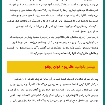
. فرناندو سورنتینو / روش دﻓﺎع درﺑﺮاﺑﺮﻋﻘﺮب ﻫﺎ
مارگارت اتوود
می‌رسد .ژان مونیه گفت : دیوانگی است! آنها جوان و دلربا هستند چرا در امریکا
نمی‌مانند تا مردهای دیگری آن‌ها را دوست بدارند؟ فقط چند هفته صبر و حوصله
. دو داستان از فرناندو سورنتینو
می‌خواهد .کلارا با لحن افسرده ای گفت : به علت همین نداشتن صبر و حوصله
بورخس/ الف تنها جایی از جهان است که شامل همه ی جاهایی است که از هر
است که ما همه این جا هستیم . ولی هرکدام از ما برای دیگران عاقلانه فکر می‌کند
. کیست آن حکیمی‌ که میگوید : همه آن قدر دل و جرأت دارند که دردهای
زاویه ای دیده میشوند ؛ هر کدام مجزا از آن دیگری ؛ بدون انکه قاطی شوند و در
دیگران را تحمل کنند؟
درسراسر آن روز ساکنان هتل تاناتوس یک زن و مرد سفید پوش را می‌دیدند که
هم روند …. اگر تمام جاهای عالم در الف باشد ؛ پس ستاره ها تمام چراغ ها و
در خیابان‌های پارک و بر دامن تپه‌ها و در کنار دره قدم می‌زنند . هر دو با شور
تمام منابع نور هم در آن هست .
وهیجان مشغول گفت وگو بودند . هنگام غروب آفتاب ، آنها به سوی هتل باز گشتند
و باغبان مکزیکی که آنها را دست دردست هم دید سربرگرداند .
الف /بورخس
گفتم که الف، گفت دگر ،گفتم هیچ…در خانه اگر کس است یک حرف بس
بیشتر بخوانید
ماكاریو / خوان رولفو
است…عزالدین محمود کاشانی
پس از صرف شام ، تا نزدیک نیمه شب درآن سالن کوچک خلوت ، ژان مونیه
.گلوی نقره‌ای ✍ میخائیل بولگاکف
درکنار کلارا کربی شا نشسته بود و سخن‌هایی می‌گفت که ظاهراً در دل زن جوان
مؤثر می‌افتاد . سپس قبل از رفتن به اتاق خود سراغ آقای بوئرس تچر را گرفت و
روایتی پیشامدرن نگاهی بر ” وقتی نیچه گریست”/ نوشتۀ اروین .د. یالوم/
رئیس هتل را در اتاق کارش ، در برابر دفتر بزرگ گشوده‌ای نشسته دید . آقای
ترجمۀ سپیده حبیب / نرگس مقدسیان:
بوئرس تچر حاصل جمع ارقام را بررسی می‌کرد و گاه گاه با قلم قرمز روی یکی از