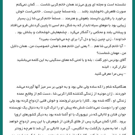
کاغذ مگس‌کش .نویسنده: #روبرت_موزیل
نشسته است و مجله ای ورق می‌زند همان خانم کربی شاست … گمان نمی‌کنم
صورت ظاهرش ناخوشایند باشد … بله مسلماً چنین نیست . خانمی‌است خوش
رقص بر روی یک سوزن/ نویسنده: گری ای‌ هولاند مترجم: هل خردیار
برخورد با رفتاری دلپسند باهوش و هنرمند …مسلماً خانم کربی شا زن بسیار
.شیرها/نويسنده: پتر بیکسل مترجم: بهزاد کشمیری‌پور
زیبایی بود با موهای سیاه تابدار که به شکل دم اسبی تا پایین گردنش فرو می‌افتاد
و پیشانی بلند و محکمی ‌را آشکار می‌کرد . چشم‌هایش خوشحالت و بشاش بود .
. پالاس هتل تاناتوس/ آندره موروا/ ابوالحسن نجفی
خداوندا ، زنی چنین زیبا و دل آرا برای چه می‌خواست بمیرد؟
– آیا خانم کربی شا هم …؟ یعنی این خانم هم با همان خصوصیت من ، همان دلایل
.صبح روز کریسمس/فرانك اُكانر/سرورالسادات جواهريان
من ، مهمان شماست؟
جوراب شلواری.تيم اوبرايان مترجم: اسدالله امرايى
آقای بوئرس تچر گفت : بله و با لحنی که معنای سنگینی به این کلمه می‌بخشید
تکرار کرد : البته
سالهای نوری ? کمدی‌های کیهانی ✍? ایتالو کالوینو مترجم: موگه رازانی
– پس مرا معرفی کنید
یارب دلم حاضر کن یا نماز بی دل بپذیر / رابعه
هنگامیکه شام را که ساده ولی عالی بود و به خوبی بر سر میز آنها آورده می‌شد
صائب_تبریزی / هر که داند که خبرها همه در بیخبری است، هرگز از گوشهٔ
خوردند ، ژان مونیه از زندگی گذشته کلارا کربی شا ، دست کم از وقایع عمده
زندگی او ، آگاه شده بود . کلارا با مردی ثروتمند و خوش قلبی ازدواج کرده بود ولی
میخانه نیاید بیرون
چون او را دوست نمی‌داشت شش ماه پیش او را ترک کرد تا به دنبال یک نویسنده
جوان فتان و لاابالی که در نیویورک با او آشنا شده بود به دیگر کشورهای اروپا
قلب افشاگر / ادگار آلن پو/ ترجمه شیوا شکوری
برود . کلارا گمان می‌کرد پس از طلاق گرفتن از شوهرش با این پسر ازدواج خواهد
بیشتر از هر چیز در این جهان شعر بین آدم‌ها تقسیم شده است؛ و همین‌طور
کرد ، اما به مجرد بازگشت به انگلیس ، آن مرد لاابالی بر آن شد تا هرچه زودتر