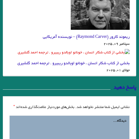
مارگریت دوراس….بحر مکتوب…گذرگاهی است انگار، بی انتها ، بی عيب ، بی
هوده
.خوانش اسطوره ای و روان شناختی رمان الهام فلاح (تهران: انتشارات ققنوس،
ریموند کارور (Raymond Carver) – نویسنده آمریکایی
۱۳۹۸) جواد اسحاقیان
سپتامبر 09, 2025
مروری کوتاه بر “‌سیاوش در سایه ” نوشته میترا داور ، الهام عطیف
بخشی از کتاب شکار انسان ، خونائو اوبالدو ریبیرو . ترجمه احمد گلشیری
” هرچه در فهم تو آید، آن بود مفهوم تو ” عطار
جولای 01, 2025
قطار در حال حرکت … میترا داور
پاسخ دهید
تغییر شخصیت در سینمای کلاسیک ؛ عباس موذن
سیاوش در سایه / میترا داور/ نشر یمام
*
نشانی ایمیل شما منتشر نخواهد شد.
بخش‌های موردنیاز علامت‌گذاری شده‌اند
روز هفتم و ماه هفتم …روز مهرگان و راز عدد هفت …هفت پیکر ؛ هفت خان
رستم ، هفت آسمان ،هفت دریا.. هفت حرف آخر … هفت گناه کبیره
.خوانش رمان “چهارده سالگی بر برف” نوشته ی “حسین آتش پرور” با رویکرد