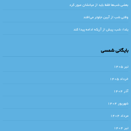
بعضی شب‌ها فقط باید از میانشان عبور کرد
رمان های معاصر ایران .خوانش کهن الگویی تهران، شهر بی آسمان قسمت
هفتم . جواد اسحاقیان
وقتی شب از آیین جلوتر می‌افتد
یک گل سرخ برای ایمیلی . ویلیام فاکنر / مترجم نجف دریابندری
یلدا: شب، پیش از آن‌که ادامه پیدا کند
انتری که لوطی‎اش مرده بود.صادق چوبک
خوانش سبک شناختی کاتبان اسفار “خسروی .جواد اسحاقیان . قسمت ششم
بایگانی شمسی
«قرن من» نوشته گونتر گراس،/کامران جمالی،
ارنستو ساباتو
تیر ۱۴۰۵
واهه_آرمن
.دربارۀ سبک جیمز جویس و کتابِ عجیبِ اولیس
خرداد ۱۴۰۵
و واتیکان زن را آفرید / میکلا مورجا/ برگردان از زبان ایتالیایی لیلا کرمی
آذر ۱۴۰۴
سنگی بر گوری . ال احمد
شهریور ۱۴۰۴
بکت…تصویری است، در سر درمانده‌ی من که در آن همه خوابند همه مرده‌اند،
مرداد ۱۴۰۴
هنوز زاده نشده‌اند.
گنجشک های مزاحم . نوشین هوشیار
تیر ۱۴۰۴