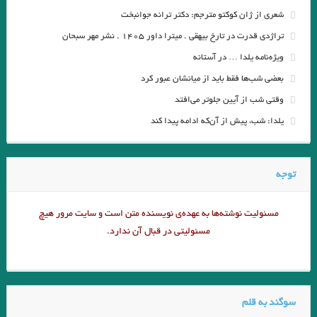
شعری از ژان کوکتو مترجم: دکتر ترانه جوانبخت
ائورا
یوسف تنگ های خالی ؛ نیما نیکنام.انتشارات اثار برتر
تراژدی قدرت در تارخ بیهقی . میترا داور ۱۴۰۵ . نشر مهر سبحان
صندلی کنار میز . میترا داور/ از مجموعه ی صندلی کنار میز . ۱۳۸۱
ویژه‌نامه یلدا … در آستانه
.محمد_صالح_علا
-نزار قبانی
انچه من هستم . گفتگو با سارتر
بعضی شب‌ها فقط باید از میانشان عبور کرد
وقتی شب از آیین جلوتر می‌افتد
نگاهی به آثار “محمد مسعود” با رویکرد روان شناسی “آدلر”. جواد اسحاقیان
یلدا: شب، پیش از آن‌که ادامه پیدا کند
غالب_دهلوی
بریده ای از نامه به پدر نوشته فرانتش کافکا
شهرزاد و دخترانش/ یادداشتی بر مجموعه داستان بی‌مقصد نوشته آرزو
توجه
اسلامی /امیرحسین تیکنی
فریبا حمزه ای
محمد آشور/ خواب در خواب
سپیده کوتی
مسئولیت نوشته‌‌ها به عهده‌ی نویسنده متن است و سایت مرور هیچ
مسئولیتی در قبال آن ندارد.
بازار محلی/فریبا حاج‏دایی
زنده یاد علی رضا راهب
ری را عباسی/ از یک برای تو
مروری بر «داستان کوتاه ایران ۲۳ داستان از ۲۳ نویسندهٔ معاصر»، اثر محمد
سوگند به قلم