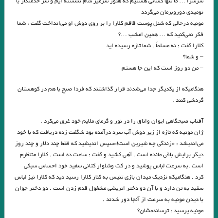
سرسرا … ما تنها کسانی هستیم که هنوز سرمیز شام نشسته ایم و سر خدمتکار با
نومیدی دوروبرمان می‌گردد
روشن تر از خاموشی چراغی ندیدم و سخنی به از بی سخنی نشنیدم. ساکن
مونیه درحالی که شنل پوست قاقم کلارا را بر روی دوش او می‌انداخت گفت : شما
سرای سکوت شدم. تذکره الاولیاء
فکر نمی‌کنید که … همین امشب …؟
کلارا گفت : نه مسلماً . شما تازه رسیده اید
.آیا کاراکترهای داستانی به نجات منتقدان ادبی می‌آیند؟
– و شما؟
– من دو روز است که این جا هستم
شاید آدم هیچ وقت درنیابد که حدومرز کافی بودن کجاست، احتمالا هیچ وقت…
نوشتن همین و تمام / مارگریت دوراس
هنگامیکه از یکدیگر جدا می‌شدند قرار گذاشتند که فردا صبح با هم در کوهستان
گردشی کنند .
آوریل در یونان ✍? آندره کدروس/ مترجم: رضا سید حسینی
آفتاب صبحگاهی ایوان واتاق را در نور و گرمای ملایم خود غرق می‌کرد .
آنکه در قلب من است ،فطریه‌اش هم به من است؟ اصغر معاذی
ژان مونیه که تازه از زیر دوش آب سرد درآمده بود شگفت زده دریافت که با خود
.نفس / بکت
می‌اندیشد : «زندگی چه شیرین است!»سپس اندیشید که فقط چند دلار و چند روز
دیگر برایش باقی مانده است . آهی کشید و گفت : ساعت ده است . کلارا منتظرم
در حلقه لنگانی می‌باید لنگیدن … من بی دل و دستارم در خانه خمارم، یک
است .به سرعت لباس پوشید و در کت وشلوار کتانی سفید خود احساس سبکی
کرد . هنگامیکه نزدیک میدان بازی تنیس به کنار کلارا رسید دید که کلارا نیز لباس
سینه سخن دارم هین شرح دهم یا نه …تو وقف خراباتی دخلت می و خرجت می،
سفید به تن دارد و با آن دو دختر اتریشی مشغول قدم زدن است . دو دختر جوان
زین وقف به هوشیاران مسپار یکی دانه / مولوی
با دیدن مونیه به سرعت از آنجا دور شدند .
مونیه پرسید : ترساندمشان؟
ما شرقیان هماره سرودی سروده ایم / منصور اوجی / تسلیت به جامعه ادبی