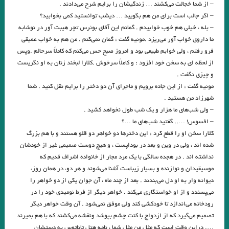
– از شما خجالت می‌کشند … زندگیشان را برایم شرح می‌دادند .
– اگر جالب است برای من هم بگویید … دیشب توانستید کمی ‌بخوابید؟
ایران
– بله ، خیلی هم خوب خوابیدم . گمانم این آقای بوئرس تچر هیبت آور در نوشابه
من بر آن عاشقم که رونده است / نیما یوشیج
ما داروی خواب آور می‌ریزد .مونیه گفت : گمان نمی‌کنم . من هم به خواب عمیقی
فرو رفتم ، ولی خوابم طبیعی بود و امروز صبح حس می‌کنم که کاملاً سرحالم .وپس
دکتر رضا صادقی شهپر / مقایسه آرمانشهر نیما و شاملو
از لحظه ای به سخن خود افزود : و کاملاً سرخوش .کلارا لبخند زنان به او نگریست
و چیزی نگفت .
لبه /گزیده ای از شعر انگلیسی زبان / مترجم رزا جمالی / انتشارات مهر و دل
مونیه گفت : از این جاده برویم و ماجرای آن دو دختر را برایم نقل کنید . شما
کودکستانی که به خانه برمی‌گشت.
شهرزاد من هستید .
– ولی شب‌های ما هزار و یک شب طول نخواهد کشید .
.صندلی مرا محکم گرفته است»‌ اولین مجموعه شعر مهرداد شهابی است که به
– افسوس! ….. گفتید شب‌های ما …؟
کلارا سخن او را قطع کرد : این دخترها دو خواهر دو قلو هستند و با هم بزرگ
همت نشر ایجاز چاپ و منتشر شد.
شده اند ، ولی در وین و بعد در بوداپست ، و هیچ دوست صمیمی ‌غیر از خودشان
.تمثیل و نماد در نمایشنامه های ساعدی / علیرضا ذیحق
نداشته اند . در هجده سالگی با یک مرد مجار از خانواده اشراف قدیم که
موسیقیدان و نوازنده و بسیار زیباست آشنا می‌شوند و هر دو، در همان روز،
عطار / خويش را ديدند سيمرغ تمام، بود خود سيمرغ سي مرغ مدام
دیوانه وار به او دل می‌بندند . بعد از چند ماه ، آن جوان یکی از دو خواهر را
می‌پسندد و از او خواستگاری می‌کند . خواهر دیگر از فرط نومیدی خود را در
ابوالفضل بیهقی
رودخانه می‌اندازد تا خودکشی کند ولی موفق نمی‌شود . آن وقت خواهر دیگر
نگاهی به دلایل جامعه­‌شناختی نابودی زبان‌ها / نرمینه معینیان
تصمیم می‌گیرد که از ازدواج با کنت چشم بپوشد ونقشه می‌کشند که با هم بمیرند
…. دراین وقت است که مثل من مثل شما ، نامه هتل تاناتوس به دستشان