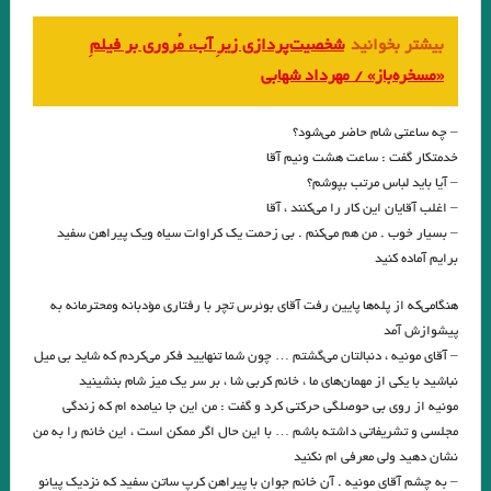
.مجموعه شعر «لاله‌ها» -که اشعار ۱۰ شاعر زن انگلیسی است- با ترجمه و
بیشتر بخوانید
شخصیت‌پردازی زیرِ آب، مُروری بر فیلمِ
«مسخره‌باز» / مهرداد شهابی
گردآوری رزا جمالی/ انتشارات ایهام
.فردا و فردا و فردا. ویلیام شکسپیر» گزینش، ترجمه و بازسرایی رزا جمالی
– چه ساعتی شام حاضر می‌شود؟
خدمتکار گفت : ساعت هشت ونیم آقا
.نشر ایهام
– آیا باید لباس مرتب بپوشم؟
مجموعه داستان هم دیوار. نوشته ی میترا داور. دو زبانه .برگردان :‌پویان
– اغلب آقایان این کار را می‌کنند ، آقا
– بسیار خوب . من هم می‌کنم . بی زحمت یک کراوات سیاه ویک پیراهن سفید
میرچی . نشر پر. شهریور ۱۴۰۰
برایم آماده کنید
شن / خورخه لوئیس بورخس مترجم: کاوه سیدحسینی
هنگامی‌که از پله‌ها پایین رفت آقای بوئرس تچر با رفتاری مؤدبانه ومحترمانه به
قربانی نخل؛ آیینی بازمانده از آیین های دوموزی / کلثوم قربانی ،جویباری
پیشوازش آمد
– آقای مونیه ، دنبالتان می‌گشتم … چون شما تنهایید فکر می‌کردم که شاید بی میل
.
نباشید با یکی از مهمان‌های ما ، خانم کربی شا ، بر سر یک میز شام بنشینید
مونیه از روی بی حوصلگی حرکتی کرد و گفت : من این جا نیامده ام که زندگی
من سکوت خویش را گم کرده‌ام، لاجرم در این هیاهو گم شدم…فریدون
مجلسی و تشریفاتی داشته باشم … با این حال اگر ممکن است ، این خانم را به من
مشیری
نشان دهید ولی معرفی ام نکنید
– به چشم آقای مونیه . آن خانم جوان با پیراهن کرپ ساتن سفید که نزدیک پیانو