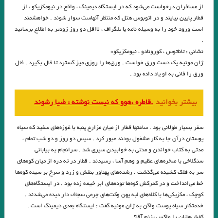
از مسافران درخواست می‌شود که در ایستگاه دیمینگ ، واقع در نیومکزیکو ، از
مرداد ۱۴۰۱)
قطار پایین بیایند و در اتوبوس هتل که منتظر آنهاست سوار شوند . خواهشمند
است ورود خود را به وسیله نامه یا تلگراف ، لااقل دو روز زودتر به اطلاع برسانید
داستان کوتاه خولیو کورتاسار مترجم: بهمن شاکری
.
.نقش اساطیر در دنیای مدرن و زندگی انسان امروزی
نشانی : تاناتوس ، کورونادو ، نیومکزیکو»
ژان مونیه یک دست ورق خواست . ورق‌ها را روزی میز گسترد تا فال بگیرد . فال
.تعزیه به عنوان یک نوع ادبی و نقش آن در ادبیات عامیانه ی ایران
ورق را فانی به او یاد داده بود .
.از بوطیقای نثر “تودوروف” تا امیر ارسلان “نقیب الممالک”/فصل دوم جواد
بیشتر بخوانید
.قاطره ،هوو که نیست نوشته : ضيا رشوند
اسحاقیان
مروری بر اين سوي رودخانه اودر “يوديت هرمان “مترجم :محمود حسيني زاد /
سفر بسیار طولانی بود . ساعتها قطار از میان مزارع پنبه با غوزه‌های سفید که سیاه
پوستان درآن جا به کار مشغول بودند عبور کرد . سپس دو روز و دو شب تمام ،
ضيا رشوند
مدتی به کتاب خواندن و مدتی به خوابیدن سپری شد . سرانجام به بیابانی
فلاش . ایتالیو کالوینو . مترجم علی شاه علی
سنگلاخی با صخره‌های عظیم و وهم آسا ، رسیدند . قطار در ته دره از میان کوه‌های
سر به فلک کشیده می‌گذشت . رشته‌های پهناور بنفش و زرد و سرخ بر سینه کوه‌ها
قران
شیوه های خلق فراداستان / مریم شریف نسب
خط می‌انداخت و در کمرکش کوه‌ها توده‌های ابر خیمه زده بود . در ایستگاه‌های
کوچک ، مکزیکی‌ها با کلاه‌های لبه پهن وکت‌های چرمی ‌سجاف دار دیده می‌شدند .
لهب
در بررسی شعر رُزا جمالی از منظرِ مطالعاتِ زنان/ گلاله هنری
خدمتکار سیاه پوست واگن به ژان مونیه گفت : ایستگاه بعدی دیمینگ است .
تحلیل کهن الگویی داستان رستم و اسفندیار / سید مجتبی میر میران، انوش
کفش‌هاتان را واکس بزنم آقا؟