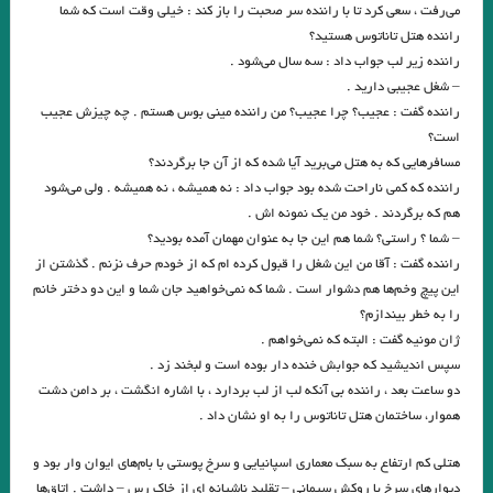
گذشته ا شعری از آدونیس ا برگردان به پارسی: صالح بوعذار
می‌رفت ، سعی کرد تا با راننده سر صحبت را باز کند : خیلی وقت است که شما
راننده هتل تاناتوس هستید؟
.
.مزاحم . بورخس
…دعوت به صلح… نویسندگان جهان
راننده زیر لب جواب داد : سه سال می‌شود .
من – من ✍ وی.اس.نایپل ? خیابان میگل مترجم: مهدی غبرایی
– شغل عجیبی دارید .
راننده گفت : عجیب؟ چرا عجیب؟ من راننده مینی بوس هستم . چه چیزش عجیب
کرگدن . نوشته اوژن یونسکو
دیوار .سارتر
است؟
مسافرهایی که به هتل می‌برید آیا شده که از آن جا برگردند؟
. ‏ ?فیه ما فیه ✍مولانا
.یعقوب یادعلی
ساعت من . مارک تواین
راننده که کمی ‌ناراحت شده بود جواب داد : نه همیشه ، نه همیشه . ولی می‌شود
کهن اسطوره ضحاک در ایران (هزاره سوم قبل از میلاد) بیتا مصباح
هم که برگردند . خود من یک نمونه اش .
– شما ؟ راستی؟ شما هم این جا به عنوان مهمان آمده بودید؟
نقطه‌ی روشن. نویسنده: یاسوناری کاواباتا مترجم: محمد‌رضا قلیچ‌خانی
راننده گفت : آقا من این شغل را قبول کرده ام که از خودم حرف نزنم . گذشتن از
این پیچ وخم‌ها هم دشوار است . شما که نمی‌خواهید جان شما و این دو دختر خانم
….و كار…چنان تنگ شده بود كه از تاتار در تاتار ميگريختم
را به خطر بیندازم؟
.مرزهای خلاقیت و افسردگی.ترجمه: احسان محمدحسینی
ژان مونیه گفت : البته که نمی‌خواهم .
سپس اندیشید که جوابش خنده دار بوده است و لبخند زد .
توشه برداشتن آیینه سبکباران نیست /صائب
دو ساعت بعد ، راننده بی آنکه لب از لب بردارد ، با اشاره انگشت ، بر دامن دشت
هموار، ساختمان هتل تاناتوس را به او نشان داد .
. مروری بر کتاب “ما همه در عصر شکار به سر می‌بریم “‌ فرهاد گوران . محسن
فاتحی
هتلی کم ارتفاع به سبک معماری اسپانیایی و سرخ پوستی با بام‌های ایوان وار بود و
دیوارهای سرخ با روکش سیمانی – تقلید ناشیانه ای از خاک رس – داشت . اتاق‌ها