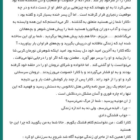
کلارا را از سرخود باز کند . کلارا که از خشونت او متعجب و دل شکسته شده بود
عشق و گرسنگی.»
سعی کرد تا به او بفهماند که چه چیزهایی برای خاطر او از دست داده و در چه
موقعیت رنجباری قرار گرفته است . اما آن پسر خنده بسیار کرد و گفته بود :
خواست تنهایی ما را به رخ ما بــکشد، تنه‌ای بر در این خانه‌ی تنها زد و رفت‌/
«کلارا شما زنی هستید متعلق به گذشته . اگر می‌دانستم که این همه وابسته به
هوشنگ_ابتهاج
تربیت و آداب دوران ویکتوریا هستید شما را پیش همان شوهر و بچه‌هاتان
می‌گذاشتم …. عزیزم ، حالا هم باید پیش همان‌ها برگردید . شما برای این ساخته
دوستان ! شرح پریشانی من گوش کنید…گفت و گوی من و حیرانی من گوش
شده اید که زندگی عاقلانه ای درپیش بگیرید و بچه‌های فراوان بار بیاورید» آ
نگاه کلارا به آخرین امید خود دل بسته بود امید اینکه شوهرش نورمان کربی شا
کنید
را بازبیابد و او را برسر مهر آورد . مطمئن بود که اگر او را درجایی تنها می‌یافت ،
گفتگوي کفر و دین آخر به یک جا می کشد ،خواب یک خواب است و باشد مختلف
می‌توانست با او آشتی کند . اما خانواده و شرکای نرومان او را در حلقه خود گرفته
بودند و به او فشار می‌آوردند و با کلارا خصومت می‌ورزیدند . نرومان سرسختی
تعبیرها/صائب تبریزی
کرد و او را از خود راند . کلارا پس از چند بار کوشش خفت بار و بی نتیجه
سرانجام یک روز صبح نامه پالاس هتل تاناتوس به دستش رسید و فهمید که این
.نگاهی به داستان «ِاِولین» اثر جیمز جویس / شیوا شکوری
تنها راه چاره فوری و آسان مشکل دردناکش است .
. ولفگانگ بورشرت/ این قهوه بی مزه است!
ژ ان مونیه پرسید : شما از مرگ نمی‌ترسید؟
– چرا ، البته می‌ترسم ، ولی نه به اندازه زندگی
. نقد و بررسی فارسی شکر است»، به قلمِ محمدعلیِ جمال‌زاده
– جواب قشنگی دادی
کلارا گفت : من نخواستم کلام قشنگ بگویم . حالا شما به من بگویید که چرا این جا
, اِولین اثر: جیمز جویس
هستید
.شاعری از یاد رفته ✍ ولادیمیر ناباکوف مترجم: بهمن خسروی
کلارا همین که از ماجرای زندگی مونیه آگاه شد شروع به سرزنش او کرد :