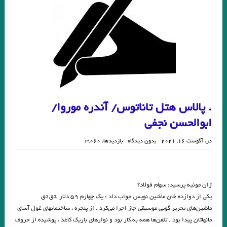
حمیدی
.نقدی از نعمت مرادی بر مجموعه داستان ماه نیمروز شهریار مندنی پور
مروری بر کتاب امیرِِِ نوروز نوشته میترا داور . علی رضا ذیحق
مسیح عراق . حسن بلاسم
مروری بر تکنیک داستان نویسی عطار در ” حلاج ” . میترا داور
شعری از شاپور احمدی
بازی / بارتلمی . ترجمه علی معصومی
. پالاس هتل تاناتوس/ آندره موروا/
ابوالحسن نجفی
بگو مرا نکشند . خوان رولفو
در:
آگوست 16, 2021
بدون دیدگاه
بازدیدها: 3,060
با بوطیقای نو در ده اثر برجسته ادبیات ایران ، عراق ، ترکیه . جواد اسحاقیان.
انتشارات حس هفتم/ ۱۴۰۲
رده ى حشرات ویلیام گس ترجمه ی علی معصومی
ژان مونیه پرسید: سهام فولاد؟
یکی از دوازده خان ماشین نویس جواب داد : یک چهارم ۵۹ دلار .تق تق
مجموعه شعر زیبایی و دریغ نوشته مجید عطاری . نشر سیب سرخ .
ماشین‌های تحریر گویی موسیقی جاز اجرا می‌کرد . از پنجره ، ساختمانهای غول آسای
خوانش مدرنیستی رمان “تعبیر یک خواب طولانی” از “لیلا قیاسوَند” جواد
مانهاتان پیدا بود . تلفن‌ها همه به کار بود و نوارهای باریک کاغذ ، پوشیده از حروف