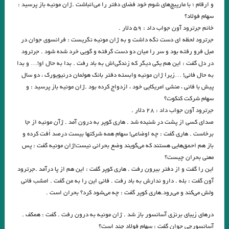
و ارقام ؛ با مارپیچ‌های شوم خود فضای دفتر را می‌انباشت .ژان مونیه باز پرسید :
اسحاقیان . قسمت شانزدهم
سهام فولاد؟
خانم جرترود آون جواب داد : ۵۹ دلار .
.مروری بر کتاب الف، نوشته‌ی خورخه لوئیس بورخس سید احسان صدرائی
جرترود لحظه ای دست نگه داشت و به ژان مونیه نگریست : فرانسوی جوان در
نگاهی بر مجموعه داستان « زندگی خاکستری با عطر وانیل» اثر شراره یقینی با
مبل فرو رفته بود و سر را میان دو دست گرفته و گویی خرد شده شود . جرترود
در دل گفت : این هم یکی دیگر که زندگی‌اش به باد رفت . بدا به حال او!… و بدا
قلم: فریبا چلبی‌یانی
به حال فانی! …زیرا ژان مونیه وابسته دفتر بانک هولمان درنیویورک ، دو سال
پیش با فانی ، منشی امریکایی خود ، ازدواج کرده بود .ژان مونیه باز پرسید : و
نگاهی فلسفی به داستان کوتاه “نقاشی ماریا” نوشته ی “میترا داور”. جواد
سهام شرکت کنکوت؟
اسحاقیان. قسمت نهم
جرترود آون جواب داد : ۲۸ دلار .
صدای کسی از پشت در شنیده شد . هاری کوپر به درون آمد . ژآن مونیه از جا
“آکواریوم شماره ی چهار” از “میترا داور” قسمت هشتم . جواد اسحاقیان
برخاست . ‌هاری گفت : چه اوضاعی! سهام همه شرکتها بیست درصد اُفت کرده و
باز هم احمق‌هایی هستند که می‌گویند وضع بحرانی نیست!ژان مونیه گفت : پس
.خوانش روان شناختی مجموعه داستان “زنانی که زنده اند” نوشته ی “فریبا
معنی بحران چیست؟
چلبی یانی” . قسمت ششم. جواداسحاقیان
این را گفت و از دفتر بیرون رفت . هاری کوپر گفت : این هم از پا درآمد .جرترود
آون گفت : بله . دارو ندارش به باد رفت . فانی این را به من گفت . امشب فانی
نوولت “سنگ یَشم” نوشته ی “مریم جهانی” / قسمت پنجم جواد اسحاقیان
ولش می‌کند و می‌رود.هاری کوپر گفت : چه می‌شود کرد؟ بحران است .
نيمى از شب يا اندكى از آن را بكاه
چند شعر کوتاه از زانا کوردستانی
درهای زیبای برنزی آسانسور باز شد . ژان مونیه به درون رفت . گفت : همکف .
کاترین استریسیک. ترجمه:رزا جمالی
درجستجوی ۱۴۰۱
آسانسورچی جوان گفت : سهام فولاد چند است؟