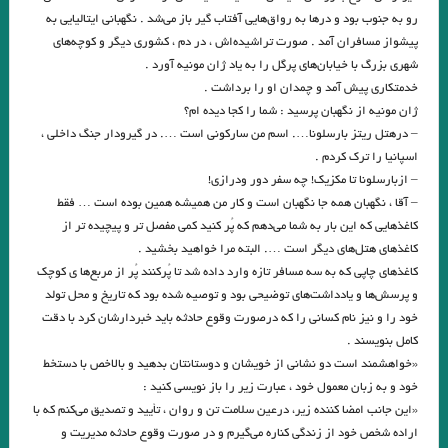
.«آسیب شناسی زبان زنان و مردان: چرا زنان متفاوت تر از مردان سخن می
رو به جنوب بود و درها به رواق‌هایی آفتاب گیر باز می‌شد . نگهبانی ایتالیایی به
پیشواز مسافران آمد . صورت تراشیده‌اش ، در دم ، کشوری دیگر و کوچه‌های
گویند؟۲» نیما خرم روز
شهری بزرگ با خیابان‌های پرگل را به یاد ژان مونیه آورد .
گئورگ تراكل . شب زمستاني. برگردان شاپور احمدي
خدمتکاری پیش آمد و چمدان او را برداشت .
ژان مونیه از نگهبان پرسید : شما را کجا دیده ام؟
Arash The Archer به زبان فارسی و انگلیسی. برگردان: امیر مرعشی
– درهتل ریتز بارسلونا…. اسم من سارکونی است …. در گیرودار جنگ داخلی ،
اسپانیا را ترک کردم .
و هر امتى را پيامبرى است
.چرا لازم است برای کودکان قصه بگوییم؟
– ازبارسلونا تا مکزیک! چه سفر دور ودرازی!
ابن رشد .بورخس
– آقا ، نگهبان همه جا نگهبان است و کار من همیشه همین بوده است … فقط
کاغذهایی که این بار به شما می‌دهم که پُر کنید کمی ‌مفصل تر و پیچیده تر از
انگه بر سنگی بخفت و سنگ خورد …با چنین کس از چه باید جنگ کرد؟
کاغذهای هتل‌های دیگر است …. البته مرا خواهید بخشید .
کاغذهای چاپی که به سه مسافر تازه وارد داده شد تا پُرکنند پُر از مربع‌ها ی کوچک
.نجیب محفوظ
.بیت من بیت نیست اقلیم است
و پرسش‌ها و یادداشت‌های توضیحی بود و توصیه شده بود که تاریخ و محل تولد
.نگاهی به کتاب “اینجا نیروی جاذبه کمتر است” رُزا جمالی/ پرویز حسینی
خود را و نیز نام کسانی را که درصورت وقوع حادثه باید خبردارشان کرد با دقت
کامل بنویسند .
داستان «سمک عیار» نوشته ی «فرامرز بن خداد کاتب ارجانی»
«خواهشمند است دو نشانی از خویشان و دوستانتان بدهید و بالاخص با دستخط
خود و به زبان معمول خود ، عبارت زیر را باز نویسی کنید :
هیچ اگر سایه پذیرد منم آن سایهٔ هیچ که مرا نام نه در دفتر اشیا شنوند.
«این جانب امضا کننده زیر، درعین سلامت تن و روان ، تأیید و تصدیق می‌کنم که با
.تأثیرات روانی هجوم مغول بر جامعه قرن هفتم، با نگاهی به نفثـۃ المصدور
اراده شخص خود از زندگی کناره می‌گیرم و در صورت وقوع حادثه مدیریت و