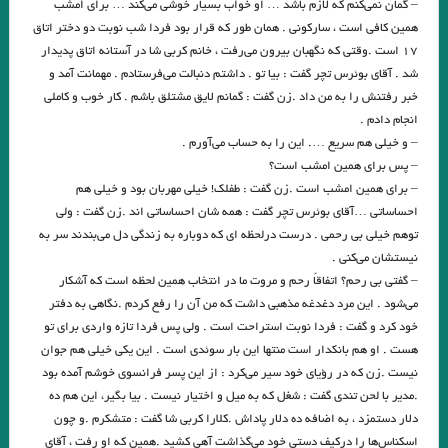
– گمان نمی‌کنم که لازم باشد … او خواب بسیار خوشی می‌کند … برای امشب
همین کافی است ، سارکونی . همان طور که قرار بود فردا شب نوبت دو دختر اتاق
عمر همچو جوی نونو می رسد ؛ مستمری می نماید در جسد /شعور و جاودانگی
۱۷ است .وقتی که نگهبان بیرون می‌رفت ، خانم کربی شا در آستانه اتاق پدیدار
هستی از نظرگاه مولوی
شد . آقای بوئرس تچر گفت : بیا تو . داشتم دنبالت می‌فرستادم . مهمانت آمد و
خبر رفتنش را به من داد .زن گفت : گمانم لایق مشتلق باشم . کار خوب و کاملی
عشق بنده ای است خانه زاد كه در شهرستان ازل پرورده شده است. سهروردی
انجام دادم .
– و خیلی هم سریع …. این را به حساب می‌آورم .
صائب تبریزی
سمندر / ارواح آتش در اسطوره شناسی
– پس برای همین امشب است؟
راه نرفته / رابرت فراست / برگردان رُزا جمالی
– برای همین امشب است .زن گفت : طفلک! خیلی مهربان بود و خیلی هم
احساساتی …آقای بوئرس تچر گفت : همه شان احساساتی اند .زن گفت : ولی
بیژن نجدی
بلاتکلیفی در میان قطارها . هانریش بل
توهم خیلی بی رحمی . درست درلحظه ای که دوباره به زندگی دل می‌بندند سر به
نیستشان می‌کنی .
گفتگو با داستایوسکی / مترجم : علی رضا ذیحق
تذکرالاولیا ِء/ عطار
– گفتی بی رحم؟ اتفاقاً رحم و مروت ما در انتخاب همین لحظه است که آشکار
ملت عشق از همه دین ها جداست ….عاشقان را مذهب و ملت خداست/ مولوی
می‌شود . این مرد دغدغه مذهبی داشت که من آن را رفع کردم .نگاهی به دفتر
خود کرد و گفت : فردا نوبت استراحت است . ولی پس فردا تازه واردی برای تو
.مدرنیته در شمس و طغرا نوشته ی “محمدباقر میرزا خسروی” جواد اسحاقیان
هست . او هم بانکدار است منتها این بار سوئدی است . این یکی خیلی هم جوان
مشقِ کوتاه‌نویسی با لیدیا دیویس
نیست .زن که در رؤیای خود سیر می‌کرد : از این پسر فرانسوی خوشم آمده بود
.مدیر با لحن تندی گفت : شغل که به میل و اختیار نیست . بیا بگیر، این هم ده
خوانش فمینیستی بچه ی مردم “آل احمد”/ جواد اسحاقیان
دلار دستمزد ، به اضافه ده دلار پاداش .کلارا کربی شا گفت : متشکرم .و چون
اسکناس‌ها را درکیف دستی خود می‌گذاشت آهی کشید .همین که او رفت ، آقای