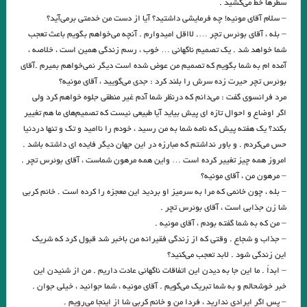
سطرها خط می‌کشید .
نقدو بررسی فارسی شکر است .
فارسی شکر است . جمالزاده
– سلام آقای مونیه! چه فرمایشی داشتید؟ آیا از دست من خدمتی برمی‌آید؟
– بله ، آقای بوئرس تچر …. لااقل امیدوارم . آنچه می‌خواهم بگویم باعث تعجب
مجموعه داستان های کوتاه
شما خواهد شد . یک تصمیم ناگهانی … خوب ، رسم زندگی همین است ، خلاصه ،
.داستان کوتاه “به کی سلام کنم؟” نوشته‌ی سیمین دانشور
آمده ام به شما بگویم که تصمیم من عوض شده است دیگر نمی‌خواهم بمیرم .آقای
بوئرس تچر حیرت زده سرش را بلند کرد : جدی می‌گویید ، آقای مونیه؟
خورشید شما، عشق شما، بام شمایید! نوروز کهنسال کجا غیر شما بود؟
مرد فرانسوی گفت : می‌دانم که درنظر شما آدم غیر منطقی جلوه خواهم کرد ولی
اگر اوضاع و احوال تازه ای پیش بیاید آیا طبیعی نیست که تصمیم‌های ما هم تغییر
رابعه
آنها را می برد از تاریکی ها به سوی نور
بکند؟ یک هفته پیش که نامه شما به من رسید ، خودم را ناامید و تک و تنها دردنیا
حماقت های کوچک / میترا داور
بر کلاویه‌ها / امیر حسین تیکنی
حس می‌کردم . و باور نداشتم که مبارزه در این جهان دیگر فایده ای داشته باشد .
امروز همه چیز تغییر کرده است … واین همه مرهون شماست ، آقای بوئرس تچر .
سنگ نما /محمد محمودی
.علیرضا ذیحق / کیمیا ی خورشید
– مرهون من ، آقای مونیه؟
– بله ، چون خانمی ‌که مرا به سرمیز او بردید این معجزه را کرده است . خانم کربی
شلوار دارچینی / شراره شریفیان
آرزو نوری
شا زن جذابی است ، آقای بوئرس تچر .
شبِ ابر قُدقُد / رکسانا حمیدی
– من که به شما گفته بودم ، آقای مونیه .
– جذاب و شجاع . وقتی که از زندگی فقیرانه من باخبر شد قبول کرد که شریک
.شعری از ناتاشا ترتوی ( ملک الشعرای آمریکا در سال های ۲۰۱۲و ۲۰۱۳ )
این زندگی شود . لابد تعجب می‌کنید؟
ترجمه : رُزا جمالی
– ابداً . ما این جا به دیدن این اتفاقات ناگهانی عادت داریم . من از شنیدن این
خبر خوشحالم و به شما تبریک می‌گویم . آقای مونیه ، شما جوانید ، خیلی جوان .
. برشی از منظومه سنگ خورشید /شاعر اکتاویو پاز لوزانو مترجم / آلا شریفیان
– پس اگر ایرادی ندارید ، فردا من و خانم کربی شا از اینجا می‌رویم .