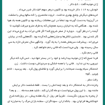
ژان مونیه گفت : ۵۹ دلار .
دشت آبی .امیر حسین تیکنی
خودش به ۱۱۲ دلار خریده بود و اکنون درهر سهم ۵۳ دلار ضرر می‌داد .
خریدهای دیگرش وضع بهتری نداشت . ثروت مختصری را که سالها پیش با مشقت
. او و من . ناتالیا گینزبورگ .ترجمه محسن ابراهیم
در آریزونا به دست آورده بود تماماً در این معاملات ریخته بود و اکنون همه باد هوا
وآن اتفاق رقم می‌خورد. ماهرو خوشکام
شده بود . هنگامی ‌که به خیابان رسید همچنان که به طرف مترو میرفت کوشید تا
آینده را درنظر آورد . دوباره از صفر شروع کند؟ اگر فانی جرأت به خرج می‌داد این
پریا . حسین آتش پرور
«کرونا» ویروس ۲۲ .شمس آقاجانی
کار شدنی بود . نخستین تلاش‌ها و مبارزه‌هایی که کرده بود ، گله‌هایی که در بیابان
می‌چراند ، پیشرفت سریعش همه را به یاد آورد . وانگهی سال عمرش تازه به سی
خالق نوساز صورتگر
Namiq Hewrami . ترجمه : زانا_کوردستانی
سال رسیده بود . ولی می‌دانست که فانی رحم نخواهد کرد .
.یارعلی پور مقدم
” زبان من جهان من است “
فانی رحم نکرد .
فردا صبح که ژان مونیه بیدارشد و خود را در بستر تنها دید ، حس کرد که دیگر
چشم بندها . زیگفرید لنتس .برگردان : پويا ميرچي . انتشارات نگارنده هستي
نیرویی به تن ندارد . فانی را با همه خشکی و سردی‌اش دوست داشت . زن
خدمتکار سیاه پوست صبحانه را برایش آورد و تقاضای پول کرد . بعد پرسید : خانم
داستان کوتاه پرواز، نوشته دوریس لسینگ
کجاند ، آقا؟
امیر ارسلان به عنوان “رمانس”. فصل چهاردم . جواد اسحاقیان
رفت سفر .
پانزده دلار به خدمتکار داد و بعد چمدانش را بست . فقط ششصد دلار برایش
زخمی که زنی بر ما مردانه و محکم زن.سنایی
مانده بود . با این پول می‌توانست دو ماه گذران کند ، شاید هم سه ماه …. و بعد؟
از پنجره به بیرون نگریست . تقریباً هر روز، از یک هفته پیش ، در روزنامه شرح
از این باغ شرقی. پروین سلاجقه
خودکشی‌ها فراوان بود . بانکداران ، سوداگران ، سفته بازان مرگ را به مبارزه ای