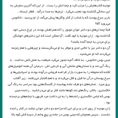
مونیه کتاب‌هایش را مرتب کرد و چمدانش را بست . از این که آخرین سفرش به
مرادی
این سادگی گذشته بود تعجب می‌کرد . ترمزها به صدا درآمد . قطار ایستاد .
باربر سرخ پوست که با شتاب از کنار واگن‌ها پیش می‌آمد از او پرسید : تاناتوس
. مقایسه هفت ‌خان رستم واسفندیار / نویسنده : لیلامرادی
می‌روید آقا؟
هنگامی که جز سرنیزه ها مرکبی نباشد، گرفتار و درمانده چاره ای جز سوار شدن
قبلاً چمدان‌های دو دختر جوان موبور را که همراهش بودند در چرخ دستی خود
گذاشته بود . ژان مونیه با خود گفت : آیا ممکن است که این دخترهای خوشگل
بر آنها ندارد.»
برای مردن به اینجا آمده باشند؟
آن دو دختر نیز با حالتی جدی و موقر به او می‌نگریستند و چیزهایی با هم زمزمه
.بررسی داستان رستم و اسفندیار بر مبنای دیدگاه کلود برمون . علیرضا نبی لو
می‌کردند که او نمی‌شنید .
قران
مینی بوس تاناتوس ، به خلاف آنچه تصور می‌کرد شباهت به نعش کش نداشت . با
رنگ آبی تند و با صندلی‌های مخملی آبی و نارنجی اش ، درمیان آن همه اتومبیل‌های
.در هیچ رکابی نکند پای کَس آرام … آن لحظه که دستت حرکت داد عنان را.
لکنته که محوطه را به صورت بازار قراضه فروشی درآوده بودند و اسپانیایی‌ها و
سرخ پوستان درآن جا قیل و قال می‌کردند و با هم کلنجار می‌رفتند ، زیر آفتاب
انوری
برق میزد . صخره‌های دو طرف جاده پوشیده از گلسنگ‌هایی بود سراسر به رنگ آبی
.شبلی
پنكه‌ها راه مي‌روند / میترا داور
خاکستری ، بالاتر، رنگ‌های تند کوه‌ها مانند فلز براق می‌درخشید . راننده مینی
بوس که لباس خاکستری راننده‌ها را به تن داشت مرد فربهی با چشم‌های برجسته
و گذشته شدنِ این جهان، نادیده قصه‌ای است.»… بیهقی
بود .
ژان مونیه از روی ادب و برای این که مزاحم دو دختر جوان نباشد در کنار راننده
آئینهای كتابسوزی
نشست . سپس همچنان که مینی بوس در جاده پر پیچ وخم از سینه کش کوه بالا