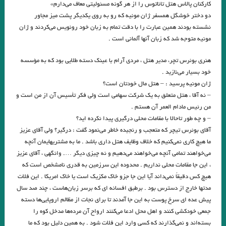
کارکنان پالاس هتل تاناتوس را از هر گونه مسئولیتی معاف می‌دارم»
.نگاهی بر رمان نقشینه نوشته‌ی شیوا شکوری /فریبا چلبی‌یانی
.الر
دو دختر خوشگل همسفر ژان مونیه که رو به روی یکدیگر پشت میز مجاور
نشسته بودند همین عبارت را با دقت تمام به زبان خود رونویس می‌کردند و ژان
.احمد_شاملو
مونیه متوجه شد که زبان آنها آلمانی است .
.داستان بلند «دنیای قُزقُزایی» نوشته مجتبی تجلی/جلال صابری نژاد
هنری بوئرس تچر، مدیر هتل ، مردی آرام با عینک دسته طلایی بود که به مؤسسه
.مروری بر ادبیات نظری پدیدارشناسی
ریخت‌شناسی. دکتر هومن ناظمیان
خود بسیار می‌نازید .
ژان مونیه پرسید : – هتل مال خودتان است؟
گیس بانو برایت کهری چیده ام ✍ :ضیا رشوند
– نه آقا ، هتل متعلق به یک شرکت سهامی ‌است ولی فکر تأسیس آن از من است و
پیرامونِ مفهومِ پلی‌فونی یا چند صدایی در ادبیات، آرش سیفی
من رئیس مادام العمر آن هستم .
– و چه طور تاحالا با مقامات محلی درگیری پیدا نکرده اید؟
شباهت‌های سبکی شعر شاملو و نثر تاریخ بیهقی . نویسندگان : احمد خاتمی،
آقای بوئرس تیچر که متعجب و رنجیده خاطر می‌نمود گفت : درگیر؟ ولی آقای عزیز
ما هیچ کاری نمی‌کنیم که خلاف وظایف هتل داری باشد . ما به مشتریهایمان آنچه
مصطفی ملک‌پائین
می‌خواهند تمامی‌ آنچه می‌خواهند می‌دهیم و نه چیزی دیگر …. وانگهی ، آقای عزیز
خرید اینترنتی کتاب هم دیوار نوشته میترا داور – دوزبانه : فارسی المانی –
، این جا مقامات محلی نداریم . محدوده این سرزمین به قدری نامشخص است که
هیچ کس دقیقاً نمی‌داند آیا این جا جزو خاک مکزیک است یا خاک امریکا . این فلات
ترجمه المانی کتاب : پویان میرچی
مدتها خارج از دسترس بود . برطبق افسانه ای که برسر زبان‌هاست ، چند صد سال
پیش عده ای سرخ پوست به این جا آمدند تا برای نجات از مظالم اروپایی‌ها دسته
عشق، مرگِ کوچک است …ابن عربی
جمعی خودکشی کنند و اهل محل ادعا می‌کنند ارواح آن مرده‌ها مدخل کوه را
.مراحل رشد و تکامل تفکر فلسفی ادموند هوسرل
بسته‌اند و نمی‌گذارند که کسی وارد این فلات شود . به همین دلیل بود که ما