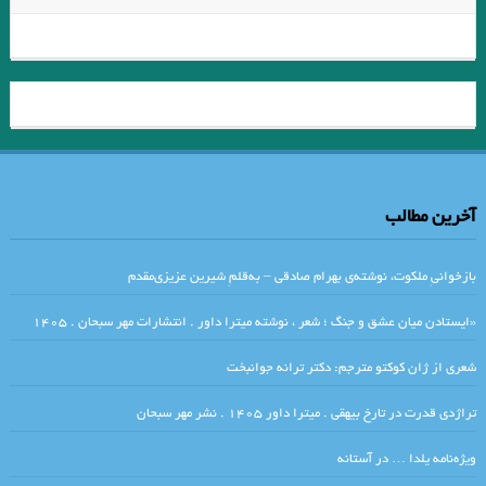
صادق هدایت. جواد اسحاقیان
مجازات #استفان_لاکنر. ترجمه #اسدالله_امرایی
ماجرای‌ کوگلماس‌ ✍ وودی آلن مترجم: فرناز افشار
ماهی و جفتش . ابراهیم گلستان
حادثه های متنی در آزاده خانم و نویسنده اش. براهنی/ رمان های معاصر ایران
آخرین مطالب
.جواد اسحاقیان .قسمت هشتم
خوانش اسطوره ای رمان “خسرو خوبان” نوشته ی “رضا دانشور”
بازخوانیِ ملکوت، نوشته‌ی بهرام صادقی – به‌قلمِ شیرین عزیزی‌مقدم
خانواده اساور . هانریش بل
«ایستادن میان عشق و جنگ ؛ شعر ، نوشته میترا داور . انتشارات مهر سبحان . ۱۴۰۵
تبصره ۲۲٫رمانی نوشتۀ جوزف هلر.با ترجمۀ احسان نوروزی توسط انتشارات
شعری از ژان کوکتو مترجم: دکتر ترانه جوانبخت
چشمه وارد بازار شده است.
تراژدی قدرت در تارخ بیهقی . میترا داور ۱۴۰۵ . نشر مهر سبحان
خمیرِ بازی. نوشین هوشیار
یخچال‌های خومبو. فرزانه فرزادنیا
ویژه‌نامه یلدا … در آستانه
عدل .صادق چوبک
داش اکل . صادق هدایت