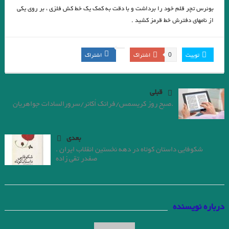
از دریا چه برتوان گرفت ؟ تا ساکن دریا نشوی
.شب آنا وانزان
بوئرس تچر قلم خود را برداشت و با دقت به کمک یک خط کش فلزی ، بر روی یکی
زنده یاد اصغر عبداللهی/ اتاق پرغبار…زاده ۱۳۳۴ – درگذشته ٧ دی ١٣٩٩
از نامهای دفترش خط قرمز کشید .
شعرهایی از ادیت سیتول( ۱۹۶۴-۱۸۸۷) فارسیِ رُزا جمالی
0
توییت
اشتراک
اشتراک
آنا وانزان، مترجم و ایران‌شناس ایتالیایی، پنج‌شنبه(چهارم دی‌ماه ۹۹ ) از دنیا
رفت
قبلی
چنین بود تا بود گردان سپهر …. گهی پر ز درد و گهی پر ز مهر …. یلدا مبارک
.صبح روز کریسمس/فرانك اُكانر/سرورالسادات جواهريان
آب چشم خویش نگاه دار تا در اندرون تو دریایی شود. چندان که در آن دریا
دل را بجویی ، باز نیابی .
بعدی
شکوفایی داستان کوتاه در دهه نخستین انقلاب ایران .
جهان انسان شد و انسان جهانی… هم او بیننده، هم دیده است و دیدار
صفدر تقی زاده
سنگ یشم نوشته مریم جهانی . نشرمرکز ۹۸ / جواد اسحاقیان
.امیرحسین تیکنی. دهانِ تو همچون گلی سرخ
درباره نویسنده
زن در روسری چهارخانه قرمز / میترا داور