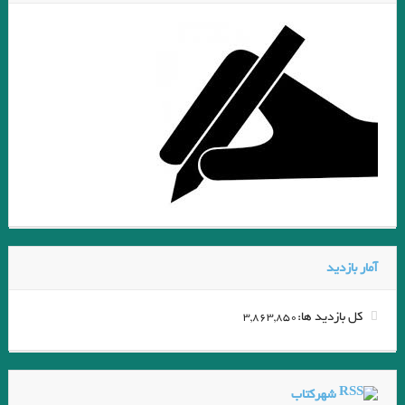
بهارلو تلخیص از فریبا حاج دایی
وحیده سیستانی
نامه ای به پدر . فرانتس کافکا
یارمحمد اسدپور
مسعود اصغرنژادبلوچی
دیدار . شهاب عطایی
کوچه بن بست . معصومه خوبانی
یک بیماری عجیب/ آلبرتو موراویا / ترجمه هاله ناظمی
بوی خوش سیگار/ آلبا د سس‌پدس / ترجمه مرضیه غریب‌زاده
طلاق/آیزاک باشویس سینگر
اقدام خواهد شد. هانریش بل
عوامل لازم برای نوآوری در نگارش نمایشنامه / ترانه جوانبخت
آمار بازدید
“پلات” در رمان “پروانه ای روی شانه” نوشته ی “بهنام ناصح”. جواد اسحاقیان
جيمز جويس/ عربي برگردان: احمد گلشيري
مردگان . حیمز جویس
کل بازدید ها:
3,863,850
ماكاریو / خوان رولفو
با نوع ادبی طنز در دو رمان .” مرگ سودخور” صدر الدین عینی و “حاجی آقا” ی
شهرکتاب