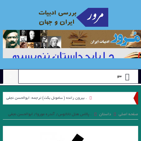
منو
. بيرون رانده ( ساموئل بكت) ترجمه: ابوالحسن نجفي
نگاهی به مجموعه داستان “رنگ ها”ی “محبوبه میرقدیری” با رویکرد “ژولیا
صفحه اصلی
داستان
. پالاس هتل تاناتوس/ آندره موروا/ ابوالحسن نجفی
کریستوا”. جواد اسحاقیان
علیرضا ذیحق ، نقدی بر مجموعه شعر ” کوچه نشین ِ کوچه بن بست ” چکاوک