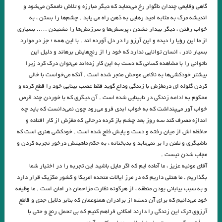
فصل اخر مرگ ایوان اییلیج نوشته تولستوی …یکی بالای سرش گفت: «تمام
گاهی وقایعی چندان ناگوار رخ می‌نماید که دیگر مبارزه و تلاش ناممکن می‌شود و
اندیشه مرگ به مثابه امید رهایی به ذهن راه می ‌یابد . چشم‌ها را بستن ، به
کرد!» ایوان ایلیچ گفته ی او را شنید و آن را در روح خود تکرار کرد. در دل گفت:
خواب رفتن ، دیگر بیدار نشدن ، پرسش‌ها و سرزنش‌ها را نشنیدن ….. بسیاری
از ما این رؤیا را دیده و این آرزو را در دل آورده اند . با این همه ؛ جز در موارد
مرگ هم تمام شد دیگر از مرگ اثری نیست.»
بسیار نادر ، انسان توانایی ندارد که خود را از رنج‌هایش برهاند و دلیل این
تیک… میترا داور
معصوم اول . هوشنگ گلشیری
ناتوانی را با مشاهده کسانی که دست به این کار زده‌اند می‌توان درک کرد زیرا
بیشتر خودکشی‌ها به ناکامی‌ موحش منجر شده است . آنکه می‌خواست با خالی
.نگاهی به “گوستاو فلوبرگوستاو فلوبر: مادام بوواری خود من هستم
کردن گلوله ای درمغزش با زندگی وداع گوید فقط عصب بینایی خود را قطع کرده و
محکوم به ادامه زندگی در نابینایی شده است . آن دیگری که با خوردن چند قرص
هر زبان، جهان را به‌شکلی متفاوت می‌سازد.»اومبرتو اکو
خواب آور می‌پنداشت که به خواب ابدی فرو می‌رود چون نمی‌دانست که باید چه
.گفتگوی پاریس ریویو با امبرتو اکو .عاطفه اولیایی (مترجم)
اندازه مصرف کند سه روز بعد چشم باز کرده درحالی که مغزش از کار افتاده و
حافظه اش از میان رفته و دست و پایش فلج شده است . خودکشی هنری است که
گفت‌وگو با ویلیام اس. باروز .ترجمه نیلوفر رحمانیان
ناشیگری و تفنن را بر نمی‌تابد و بدبختانه ، به حکم ماهیتش درخور تجربه کردن و
مجاب شدن نیست .
انتقام چمن براتیگان . ترجمه علی رضا طاهری عراقی
آقای مونیه عزیز ، ما آماده ایم که اگر مایل باشید این تجربه را در اختیار شما
.از حکایت حسن بصری و نورالسّناء تا امیر ارسلان. فصل ششم. جواد اسحاقیان
بگذاریم . ما هتلی داریم که در مرز ایالات متحده امریکا و کشور مکزیک قرار دارد
و به سبب بیابانی بودن منطقه ، از هرگونه نظارت مزاحمان در امان است . ما وظیفه
ژاک دریدا / ساختار نشانه و بازی در سخن
خود می‌دانیم که برای آن دسته از برادران همنوعمان که بنابر دلایل جدی و قاطع
.خوانش ” بینا ـ متنی ” امیر ارسلان / فصل پنجم / جواد اسحاقیان
آرزوی ترک این زندگی را دارند امکانی فراهم کنیم که بی تحمل رنج و حتی با