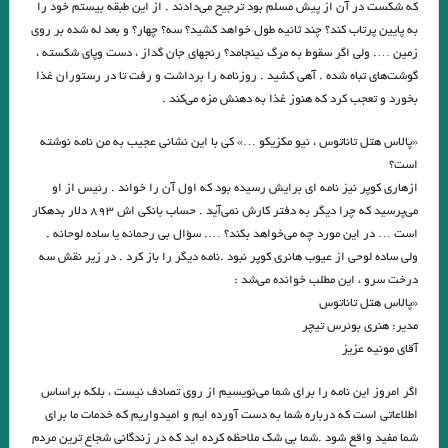
منزل آسایش من محو در خود گشتن است. صائب تبریزی
که شکست در آن از پیش مسلم بود ترجیح می‌دادند . از این طبقه بیستم خود را
به پایین پرتاب کند؟ چند ثانیه طول خواهد کشید؟ سه؟ چهار؟ و بعد له شده بر روی
نقش روی دیوار .ویرجینیا وولف
مرگ یک راهزن. لوییجی بارتزینی.
زمین …. ولی اگر سقوط به مرگ نینجامد؟ رنجهای جان گداز ، دست وپای شکسته ،
گوشت‌های تباه شده . آهی کشید . روزنامه را برداشت و رفت تا در رستوران غذا
. گفتگو با خوان رولفو نویسنده پدروپارامو
بخورد و تعجب کرد که هنوز غذا به دهنش مزه می‌کند .
دریای جامع . میترا داور . نشر نگارنده هستی . ۱۴۰۱
«پالاس هتل تاناتوس ، نیو مکزیکو …» کی با این نشانی عجیب به من نامه نوشته
زیور به خود مبند که زیبا ببینمت… مفتون امینی
است؟
از‌هاری کوپر نیز نامه ای برایش رسیده بود که اول آن را خواند . رئیس از او
از ملک جمشید نقیب الممالک تا امیر ارسلان نقیب الممالک با رویکرد جوزف
می‌پرسید که چرا دیگر به دفتر کارش نمی‌آید . حساب بانکی اش ۸۹۳ دلار بدهکار
کمبل. فصل هشت . جواد اسحاقیان
است … در این مورد چه می‌خواهد بکند؟ …. سؤال بی رحمانه یا ساده لوحانه .
ولی ساده لوحی از عیوب ‌هانری کوپر نبود .نامه دیگر را باز کرد . در زیر نقش سه
شاید بهشت جایی است که نه تهدیدی احساس می‌کنیم و نه نیازی به دفاع
درخت سرو ، این مطلب خوانده می‌شد :
«پالاس هتل تاناتوس
عقل سرخ . سهروردی
.جستجوی ابن رشد/ بورخس
مدیر: هنری بوئرس تیچر
.گفت وگوی پاریس ریویو با ارنست همینگوی/ هرچقدر در نوشتن بیشتر پیش
آقای مونیه عزیز
بروید، بیشتر تنها می شوید
اگر امروز این نامه را برای شما می‌نویسیم از روی تصادف نیست ، بلکه براساس
اطلاعاتی است که درباره شما به دست آورده ایم و امیدواریم که خدمات ما برای
فصل اول وداع با اسلحه نوشته همینگوی ترجمه دریابندری
شما مفید واقع شود .شما بی شک ملاحظه کرده اید که در زندگانی شجاع ترین مردم