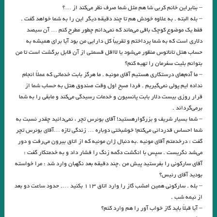
– بنابراین خانم کربی شا هم مثل شما صرف نظر می‌کند از …؟
(آناهیدا)
– بله البته . به علاوه خودش هم تا چند دقیقه دیگر این را به شما خواهد گفت .
.آب، بندر، ترانه / دیبا مختاباد
آشیان سازی / ناهید شمس
فقط یک موضوع کوچک باقی می‌ماند که نمی‌دانم چطور مطرح کنم … آن سیصد
دلاری است که به شما پرداختم و تقریباً کل دارایی من بود آیا برای همیشه به
. پیش از همین حالا / آفاق شوهانی
مظاهر شهامت
حساب هتل تاناتوس منظور می‌شود یا لااقل قسمتی از آن قابل برگشت است تا من
بتوانم بلیت سفرمان را تهیه کنم؟
فرناز فرازمند
.ایستادن در کرانه ی خود / مه آ محقق
– ما آدم‌های درستکاری هستیم آقای مونیه . ما هرگز بابت خدماتی که عملاً انجام
/ کوه‌ها و سنگ‌ها / ابوالفضل پاشا
بندهای بی تاب / الهام عطیف
نداده ایم پولی نمی‌گیریم . فردا صبح اول وقت صندوق هتل به حساب شما از
قرار روزی بیست دلار بابت پانسیون و خدمات رسیدگی می‌کند و مابقی را به شما
گفتگو با الیف شافاک ؛نویسنده ترک ترجمه : علیرضا ذیحق
برمی‌گرداند .
– شما بسیار شریف و بزرگوارهستید! آقای بوئرس تچر ، نمی‌دانید چقدر نسبت به
زندگیِ غم‌انگیزِ غیرِجدی | امیرحسین تیکنی یادداشتی بر کتاب ۶۸ پاریس ،
شما احساس قدردانی می‌کنم! خوشبختی دوباره … زندگی تازه …آقای بوئرس تچر
پراگ ، مکزیک نوشته کارلوس فوئنتس | برگردان به پارسی: زهرا نعیمی
گفت : درخدمتم آقای مونیه .به دنبال ژان مونیه که از اتاق بیرون می‌رفت و دور
می‌شد نگریست . سپس با انگشت دگمه زنگ را فشار داد و به خدمتکار گفت :
ریگ توی کفش / مری کلارک / ترجمه اسدالله امرایی
آقای سارکونی را بفرستید پیش من .چند دقیقه بعد نگهبان وارد شد : مرا خواسته
بودید آقای رئیس؟
کابوس‌های درخت پرتقال» مائده مرتضوی/چشمه ۱۳۹۹
– بله . سارکونی همین امشب گاز را وارد اتاق ۱۱۳ بکنید …. حدود ساعت دو بعد
روایت خالد حسینی از مهاجران سرگردان از کابل تا سیسیل . ترجمۀ: آرش
از نیمه شب .
– آیا قبلاً باید گاز خواب آور را هم وارد کنم؟
رضاپور