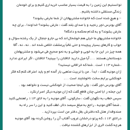
توانستیم این زمین را به قیمت بسیار مناسب خریداری کنیم و برای خودمان
.بررسی تطبیقی شخصیت، زندگی، احوال و اقوال ابراهیم ادهم و بودا
زندگی مستقلی داشته باشیم .
– و هیچ شده است که خانواده مشتریهاتان از شما عارض بشوند؟
پروین سلاجقه
ادبیات چند صدایی
آقای بوئرس تچر رنجید و با صدای بلند گفت : عارض بشوند؟ خداوندا ، برای چه
.نشانه شناسی در پنج گنج نظامی گنجوی‎ . عباس موذن
عارض بشوند؟ و به کدام محکمه و دادگاه؟
خانواده مشتریهای ما خیلی هم خوشحال‌اند که بی جارو جنجال از یک رشته سؤال و
از ابرها … آن تکه که تویی، نخواهد بارید
جواب و کارهای بسیار پیچیده و حتی غالباً پرمشقت خلاص شده اند . نه ، نه ، آقا
همه چیز در این جا به خوبی و خوشی و به نحو صحیح طی می‌شود و مشتریهامان
دست‌های تو تصمیمم بود ،باید می‌گرفتم و دور می‌شدم
دوستانمان هستند …. آیا میل دارید اتاقتان را ببینید؟ اتاقتان ، اگر ایرادی ندارد
لکه‌های سفید /نویسنده: کورت‌ توخولسکی/ مترجم: محمد‌حسین عضدانلو
، شماره ۱۱۳ است . شما که خرافاتی نیستید؟
ژان مونیه گفت : ابداً . من با تربیت مذهبی بار آمده ام و باید اعتراف کنم که فکر
.تاثیر تاریخ بیهقی بر ادبیات منظوم ایران…عباس مؤذن
خودکشی برایم سخت ناخوشایند است ….
آتش آتش است . ماهرو خوشکام
آقای بوئرس تچر گفت : ولی اینجا صحبت از خودکشی نیست و نخواهد بود .
این جمله ر ابا لحنی چنان قاطع گفت که ژان مونیه دیگر اصرارنکرد .
رسول_یونان
عرب دوستی / نویسنده: ژان کو / مترجم: ابوالحس نجفی
سپس خطاب به نگهبان گفت : سارکونی ، آقای مونیه را به اتاق ۱۱۳ راهنمایی کنید
. ضمناً آقای مونیه ، راجع به مبلغ سیصد دلار، لطف کنید و این را سر راه به
.ویرجینیا ولف/ نقش روي ديوار
صندوقدار هتل که دفترش بغل دفتر من است بپردازید .
. علیرضا ذیحق/ رازهای جاذبه و گیرایی ِ قصه ی ” کچل کفتر باز ” نوشته ی
دراتاق ۱۱۳، که پرتو درخشان غروب آفتاب آن را روشن کرده بود آقای مونیه
هرچه گشت اثری از ابزارهای کشنده نیافت .
صمد بهرنگی