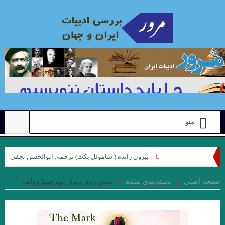
منو
. بيرون رانده ( ساموئل بكت) ترجمه: ابوالحسن نجفي
نگاهی به مجموعه داستان “رنگ ها”ی “محبوبه میرقدیری” با رویکرد
صفحه اصلی
دسته‌بندی نشده
نقش روی دیوار .ویرجینیا وولف
“ژولیا کریستوا”. جواد اسحاقیان
علیرضا ذیحق ، نقدی بر مجموعه شعر ” کوچه نشین ِ کوچه بن بست ”