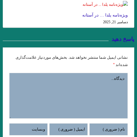
هستي
داستان کوتاه پرواز، نوشته دوریس لسینگ
ویژه‌نامه یلدا … در آستانه
دسامبر 21, 2025
امیر ارسلان به عنوان “رمانس”. فصل چهاردم . جواد اسحاقیان
زخمی که زنی بر ما مردانه و محکم زن.سنایی
پاسخ دهید
از این باغ شرقی. پروین سلاجقه
نشانی ایمیل شما منتشر نخواهد شد.
بخش‌های موردنیاز علامت‌گذاری
منزل آسایش من محو در خود گشتن است. صائب تبریزی
*
شده‌اند
نقش روی دیوار .ویرجینیا وولف
مرگ یک راهزن. لوییجی بارتزینی.
. گفتگو با خوان رولفو نویسنده پدروپارامو
دریای جامع . میترا داور . نشر نگارنده هستی . ۱۴۰۱
زیور به خود مبند که زیبا ببینمت… مفتون امینی
از ملک جمشید نقیب الممالک تا امیر ارسلان نقیب الممالک با رویکرد
جوزف کمبل. فصل هشت . جواد اسحاقیان