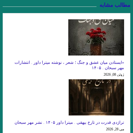
مطالب مشابه
اسحاقیان
چند شعر کوتاه از زانا کوردستانی
درجستجوی ۱۴۰۱
نيمى از شب يا اندكى از آن را بكاه
کاترین استریسیک. ترجمه:رزا جمالی
دشت آبی .امیر حسین تیکنی
«ایستادن میان عشق و جنگ ؛ شعر ، نوشته میترا داور . انتشارات
. او و من . ناتالیا گینزبورگ .ترجمه محسن ابراهیم
مهر سبحان . ۱۴۰۵
ژوئن 08, 2026
وآن اتفاق رقم می‌خورد. ماهرو خوشکام
پریا . حسین آتش پرور
«کرونا» ویروس ۲۲ .شمس آقاجانی
خالق نوساز صورتگر
Namiq Hewrami . ترجمه : زانا_کوردستانی
.یارعلی پور مقدم
” زبان من جهان من است “
چشم بندها . زیگفرید لنتس .برگردان : پويا ميرچي . انتشارات نگارنده
تراژدی قدرت در تارخ بیهقی . میترا داور ۱۴۰۵ . نشر مهر سبحان
می 28, 2026