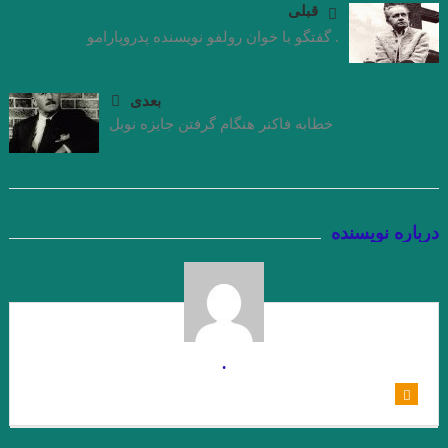
قبلی
جواد اسحاقیان . قسمت شانزدهم
. گفتگو با خوان رولفو نویسنده پدروپارامو
.مروری بر کتاب الف، نوشته‌ی خورخه لوئیس بورخس سید احسان
صدرائی
بعدی
خطابه فاکنر هنگام گرفتن جایزه نوبل
نگاهی بر مجموعه داستان « زندگی خاکستری با عطر وانیل» اثر شراره
یقینی با قلم: فریبا چلبی‌یانی
نگاهی فلسفی به داستان کوتاه “نقاشی ماریا” نوشته ی “میترا داور”.
درباره نویسنده
جواد اسحاقیان. قسمت نهم
“آکواریوم شماره ی چهار” از “میترا داور” قسمت هشتم . جواد
اسحاقیان
.
.خوانش روان شناختی مجموعه داستان “زنانی که زنده اند” نوشته ی
“فریبا چلبی یانی” . قسمت ششم. جواداسحاقیان
نوولت “سنگ یَشم” نوشته ی “مریم جهانی” / قسمت پنجم جواد