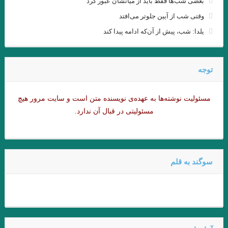
بعضی شب‌ها فقط باید از میانشان عبور کرد
.گفتگوی پاریس ریویو با امبرتو اکو .عاطفه اولیایی (مترجم)
وقتی شب از آیین جلوتر می‌افتد
گفت‌وگو با ویلیام اس. باروز .ترجمه نیلوفر رحمانیان
یلدا: شب، پیش از آن‌که ادامه پیدا کند
انتقام چمن براتیگان . ترجمه علی رضا طاهری عراقی
.از حکایت حسن بصری و نورالسّناء تا امیر ارسلان. فصل ششم. جواد
توجه
اسحاقیان
مسئولیت نوشته‌‌ها به عهده‌ی نویسنده متن است و سایت مرور هیچ
ژاک دریدا / ساختار نشانه و بازی در سخن
مسئولیتی در قبال آن ندارد.
.خوانش ” بینا ـ متنی ” امیر ارسلان / فصل پنجم / جواد اسحاقیان
و قلم را لَختی بر وی بگریانم … بیهقی
سوگند به قلم
خوانش سبک شناختی امیر ارسلان بر پایه ی سبک شناسی “وِردانک”/
فصل چهارم / جواد اسحاقیان
.یاکووس کامپانل‌لیس | مترجم: ‌احمد شاملو
یدالله رؤیایی مشهور به رؤیا (۱۷ اردیبهشت ۱۳۱۱ – ۲۳ شهریور ۱۴۰۱)