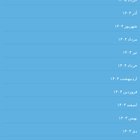
سوار شدن بر آنها ندارد.»
آذر ۱۴۰۴
.بررسی داستان رستم و اسفندیار بر مبنای دیدگاه کلود برمون . علیرضا
نبی لو
شهریور ۱۴۰۴
قران
مرداد ۱۴۰۴
.در هیچ رکابی نکند پای کَس آرام … آن لحظه که دستت حرکت داد عنان
تیر ۱۴۰۴
را. انوری
خرداد ۱۴۰۴
.شبلی
پنكه‌ها راه مي‌روند / میترا داور
اردیبهشت ۱۴۰۴
و گذشته شدنِ این جهان، نادیده قصه‌ای است.»… بیهقی
فروردین ۱۴۰۴
آئینهای كتابسوزی
اسفند ۱۴۰۳
گذشته ا شعری از آدونیس ا برگردان به پارسی: صالح بوعذار
بهمن ۱۴۰۳
.
.مزاحم . بورخس
…دعوت به صلح… نویسندگان جهان
دی ۱۴۰۳
من – من ✍ وی.اس.نایپل ? خیابان میگل مترجم: مهدی غبرایی