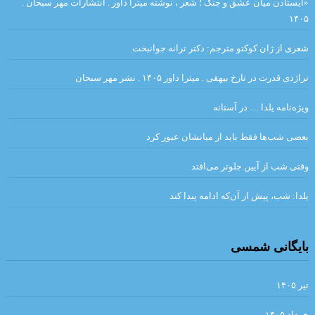
«ایستادن میان عشق و جنگ ؛ شعر ، نوشته میترا داور . انتشارات مهر سبحان .
۱۴۰۵
جواد اسحاقیان
شعری از ژان کوکتو مترجم: دکتر ترانه جوانبخت
مروری بر اين سوي رودخانه اودر “يوديت هرمان “مترجم :محمود
حسيني زاد /ضيا رشوند
تراژدی قدرت در تارخ بیهقی . میترا داور ۱۴۰۵ . نشر مهر سبحان
فلاش . ایتالیو کالوینو . مترجم علی شاه علی
ویژه‌نامه یلدا … در آستانه
قران
شیوه های خلق فراداستان / مریم شریف نسب
بعضی شب‌ها فقط باید از میانشان عبور کرد
در بررسی شعر رُزا جمالی از منظرِ مطالعاتِ زنان/ گلاله هنری
وقتی شب از آیین جلوتر می‌افتد
لهب
یلدا: شب، پیش از آن‌که ادامه پیدا کند
تحلیل کهن الگویی داستان رستم و اسفندیار / سید مجتبی میر میران،
انوش مرادی
بایگانی شمسی
. مقایسه هفت ‌خان رستم واسفندیار / نویسنده : لیلامرادی
تیر ۱۴۰۵
هنگامی که جز سرنیزه ها مرکبی نباشد، گرفتار و درمانده چاره ای جز
خرداد ۱۴۰۵