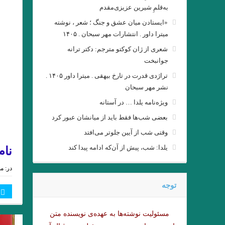
رده ى حشرات ویلیام گس ترجمه
به‌قلمِ شیرین عزیزی‌مقدم
«ایستادن میان عشق و جنگ ؛ شعر ، نوشته
میترا داور . انتشارات مهر سبحان . ۱۴۰۵
شعری از ژان کوکتو مترجم: دکتر ترانه
جوانبخت
تراژدی قدرت در تارخ بیهقی . میترا داور ۱۴۰۵ .
نشر مهر سبحان
ویژه‌نامه یلدا … در آستانه
بعضی شب‌ها فقط باید از میانشان عبور کرد
وقتی شب از آیین جلوتر می‌افتد
یلدا: شب، پیش از آن‌که ادامه پیدا کند
نام
نيمى از شب يا اندكى از آن 
در:
می 7
. او و من . ناتالیا گینز
توجه
Namiq Hewrami . ترجمه : زانا_کوردستانی
مسئولیت نوشته‌‌ها به عهده‌ی نویسنده متن
چشم بندها . زیگفرید لنتس .برگرد