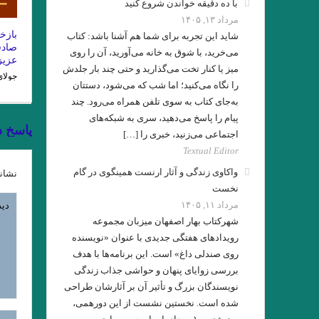
با ده دقیقه خواندن شروع کنید
مرداد ۱۳, ۱۴۰۵
بازخ
شاید این تجربه برای شما هم آشنا باشد: کتاب
صادق
می‌خرید، با شوق به خانه می‌آورید، آن را روی
عزیز
میز یا کنار تخت می‌گذارید و حتی چند بار جلدش
.یاکووس کامپانل‌لیس
جولای 11, 6
را نگاه می‌کنید؛ اما شب که می‌شود، دستتان
ع
به‌جای کتاب به سوی تلفن همراه می‌رود. چند
پیام را پاسخ می‌دهید، سری به شبکه‌های
از قدرت اسطوره
پاسخ د
اجتماعی می‌زنید، خبری را […]
Textual Editor
واکاوی زندگی و آثار ارنست همینگوی در گام
نشان
داستان کوتا
نخست
مرداد ۱۱, ۱۴۰۵
شهرکتاب بهار اصفهان میزبان مجموعه
رویدادهای هفتگی جدیدی با عنوان «نویسنده
روی صندلی داغ» است. این برنامه‌ها با هدف
فلاش . ایت
بررسی زوایای پنهان و حواشی جذاب زندگی
نویسندگان بزرگ و تأثیر آن بر آثارشان طراحی
لهب
شده است. نخستین نشست از این دورهمی،
. مقایسه هفت ‌خان