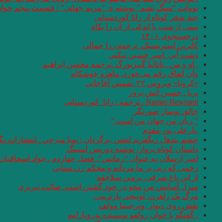
نوولت “سنگ یَشم” نوشته ی “مریم جهانی” / قسمت پنجم جواد
چند شعر کوتاه از زانا کوردستانی
نيمى از شب يا اندكى از آن را بكاه
درجستجوی ۱۴۰۱
کاترین استریسیک. ترجمه:رزا جمالی
دشت آبی .امیر حسین تیکنی
. او و من . ناتالیا گینزبورگ .ترجمه محسن ابراهیم
وآن اتفاق رقم می‌خورد. ماهرو خوشکام
«کرونا» ویروس ۲۲ .شمس آقاجانی
پریا . حسین آتش پرور
Namiq Hewrami . ترجمه : زانا_کوردستانی
خالق نوساز صورتگر
” زبان من جهان من است “
.یارعلی پور مقدم
چشم بندها . زیگفرید لنتس .برگردان : پويا ميرچي . انتشارات ن
داستان کوتاه پرواز، نوشته دوریس لسینگ
امیر ارسلان به عنوان “رمانس”. فصل چهاردم . جواد اسحاقیان
زخمی که زنی بر ما مردانه و محکم زن.سنایی
از این باغ شرقی. پروین سلاجقه
منزل آسایش من محو در خود گشتن است. صائب تبریزی
مرگ یک راهزن. لوییجی بارتزینی.
نقش روی دیوار .ویرجینیا وولف
. گفتگو با خوان رولفو نویسنده پدروپارامو