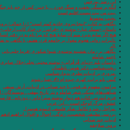
ابن رشد .بورخس
انگه بر سنگی بخفت و سنگ خورد …با چنین کس از چه باید جن
.بیت من بیت نیست اقلیم است
.نجیب محفوظ
.نگاهی به کتاب “اینجا نیروی جاذبه کمتر است” رُزا جمالی/ پرو
داستان «سمک عیار» نوشته ی «فرامرز بن خداد کاتب ارجانی»
هیچ اگر سایه پذیرد منم آن سایهٔ هیچ که مرا نام نه در دفتر اشیا
.تأثیرات روانی هجوم مغول بر جامعه قرن هفتم، با نگاهی به نف
.الر
.نگاهی بر رمان نقشینه نوشته‌ی شیوا شکوری /فریبا چلبی‌یانی
.احمد_شاملو
.داستان بلند «دنیای قُزقُزایی» نوشته مجتبی تجلی/جلال صابری ن
ریخت‌شناسی. دکتر هومن ناظمیان
.مروری بر ادبیات نظری پدیدارشناسی
گیس بانو برایت کهری چیده ام ✍ :ضیا رشوند
پیرامونِ مفهومِ پلی‌فونی یا چند صدایی در ادبیات، آرش سیفی
شباهت‌های سبکی شعر شاملو و نثر تاریخ بیهقی . نویسندگان :
خرید اینترنتی کتاب هم دیوار نوشته میترا داور – دوزبانه : فارس
عشق، مرگِ کوچک است …ابن عربی
.مراحل رشد و تکامل تفکر فلسفی ادموند هوسرل
.بررسی تطبیقی شخصیت، زندگی، احوال و اقوال ابراهیم ادهم و
ادبیات چند صدایی
پروین سلاجقه