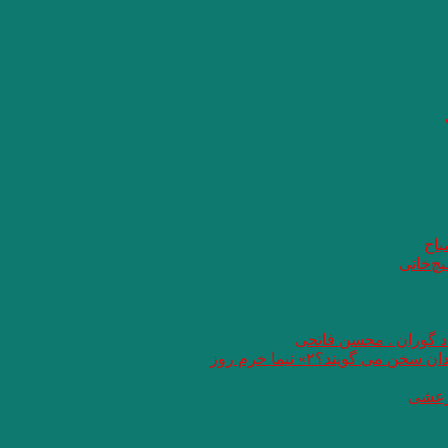
باح
یچ‌خانی
اد گوران . محسن فاتحی
گویند؟۲» نیما خرم روز