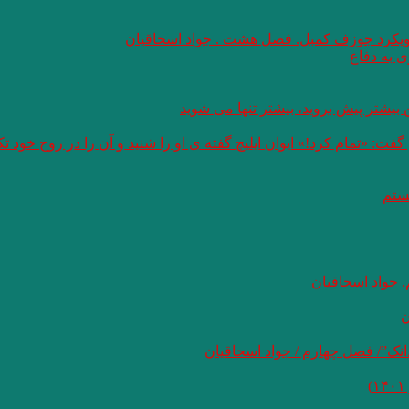
 رویکرد جوزف کمبل. فصل هشت . جواد اسحاقیان
 به دفاع
بیشتر پیش بروید، بیشتر تنها می شوید
: «تمام کرد!» ایوان ایلیچ گفته ی او را شنید و آن را در روح خود 
هستم
 جواد اسحاقیان
ن
نک”/ فصل چهارم / جواد اسحاقیان