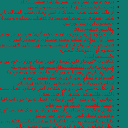
دریای جامع . میترا داور . نشر نگارنده هستی . ۱۴۰۱
زیور به خود مبند که زیبا ببینمت… مفتون امینی
از ملک جمشید نقیب الممالک تا امیر ارسلان نقیب الممالک با
شاید بهشت جایی است که نه تهدیدی احساس می‌کنیم و نه نیازی
.جستجوی ابن رشد/ بورخس
عقل سرخ . سهروردی
.گفت وگوی پاریس ریویو با ارنست همینگوی/ هرچقدر در نوشتن 
فصل اول وداع با اسلحه نوشته همینگوی ترجمه دریابندری
فصل اخر مرگ ایوان اییلیج نوشته تولستوی …یکی بالای سرش گفت
معصوم اول . هوشنگ گلشیری
تیک… میترا داور
.نگاهی به “گوستاو فلوبرگوستاو فلوبر: مادام بوواری خود من 
هر زبان، جهان را به‌شکلی متفاوت می‌سازد.»اومبرتو اکو
.گفتگوی پاریس ریویو با امبرتو اکو .عاطفه اولیایی (مترجم)
گفت‌وگو با ویلیام اس. باروز .ترجمه نیلوفر رحمانیان
انتقام چمن براتیگان . ترجمه علی رضا طاهری عراقی
.از حکایت حسن بصری و نورالسّناء تا امیر ارسلان. فصل ششم.
ژاک دریدا / ساختار نشانه و بازی در سخن
.خوانش ” بینا ـ متنی ” امیر ارسلان / فصل پنجم / جواد اسحاقیا
و قلم را لَختی بر وی بگریانم … بیهقی
خوانش سبک شناختی امیر ارسلان بر پایه ی سبک شناسی “وِردا
.یاکووس کامپانل‌لیس | مترجم: ‌احمد شاملو
یدالله رؤیایی مشهور به رؤیا (۱۷ اردیبهشت ۱۳۱۱ – ۲۳ شهریور ۱۴۰۱)
عطار نیشابوری.تذکرة الاولیاء/ذکر حسین منصور حلاج