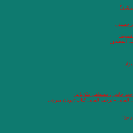
گ کرد؟
یز حسینی
 شنوند.
ثـۃ المصدور
ژاد
 احمد خاتمی، مصطفی ملک‌پائین
ی المانی – ترجمه المانی کتاب : پویان میرچی
 بودا