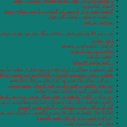
و گذشته شدنِ این جهان، نادیده قصه‌ای است.»… بیهقی
آئینهای كتابسوزی
گذشته ا شعری از آدونیس ا برگردان به پارسی: صالح بوعذار
…دعوت به صلح… نویسندگان جهان
.مزاحم . بورخس
.
من – من ✍ وی.اس.نایپل ? خیابان میگل مترجم: مهدی غبرایی
دیوار .سارتر
کرگدن . نوشته اوژن یونسکو
ساعت من . مارک تواین
.یعقوب یادعلی
. ‏ ?فیه ما فیه ✍مولانا
کهن اسطوره ضحاک در ایران (هزاره سوم قبل از میلاد) بیتا مص
نقطه‌ی روشن. نویسنده: یاسوناری کاواباتا مترجم: محمد‌رضا قل
….و كار…چنان تنگ شده بود كه از تاتار در تاتار ميگريختم
.مرزهای خلاقیت و افسردگی.ترجمه: احسان محمدحسینی
توشه برداشتن آیینه سبکباران نیست /صائب
. مروری بر کتاب “ما همه در عصر شکار به سر می‌بریم “‌ فره
.«آسیب شناسی زبان زنان و مردان: چرا زنان متفاوت تر از مردان سخن می 
گئورگ تراكل . شب زمستاني. برگردان شاپور احمدي
Arash The Archer به زبان فارسی و انگلیسی. برگردان: امیر مرعشی
.چرا لازم است برای کودکان قصه بگوییم؟
و هر امتى را پيامبرى است