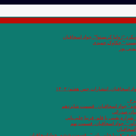
کرد “ژولیا کریستوا”. جواد اسحاقیان
 بست ” چکاوک حمیدی
دنی پور
اد اسحاقیان. انتشارات حس هفتم/ ۱۴۰۲
خ .
وَند” جواد اسحاقیان . قسمت شانزدهم
سان صدرائی
اره یقینی با قلم: فریبا چلبی‌یانی
داور”. جواد اسحاقیان. قسمت نهم
اسحاقیان
شته ی “فریبا چلبی یانی” . قسمت ششم. جواداسحاقیان