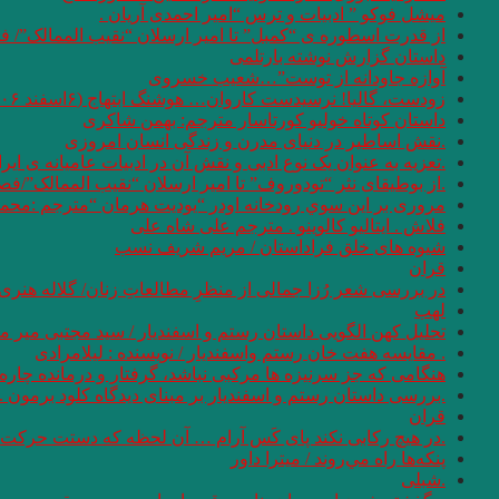
میشل فوکو ” ادبیات و ترس “امیر احمدی آریان .
از قدرت اسطوره ی “کمبل” تا امیر ارسلان “نقیب الممالک”/ ف
داستان گزارش نوشته بارتلمی
آوازه جاودانه از توست”…شعیب خسروی
زودست، گالیا! نرسیدست کاروان… هوشنگ ابتهاج (۶اسفند ۱۳۰۶ – ۱۹ مرداد ۱۴۰۱)
داستان کوتاه خولیو کورتاسار مترجم: بهمن شاکری
.نقش اساطیر در دنیای مدرن و زندگی انسان امروزی
.تعزیه به عنوان یک نوع ادبی و نقش آن در ادبیات عامیانه ی ایر
.از بوطیقای نثر “تودوروف” تا امیر ارسلان “نقیب الممالک”/ف
مروری بر اين سوي رودخانه اودر “يوديت هرمان “مترجم :محمو
فلاش . ایتالیو کالوینو . مترجم علی شاه علی
شیوه های خلق فراداستان / مریم شریف نسب
قران
در بررسی شعر رُزا جمالی از منظرِ مطالعاتِ زنان/ گلاله هنری
لهب
تحلیل کهن الگویی داستان رستم و اسفندیار / سید مجتبی میر م
. مقایسه هفت ‌خان رستم واسفندیار / نویسنده : لیلامرادی
هنگامی که جز سرنیزه ها مرکبی نباشد، گرفتار و درمانده چاره 
.بررسی داستان رستم و اسفندیار بر مبنای دیدگاه کلود برمون . 
قران
.در هیچ رکابی نکند پای کَس آرام … آن لحظه که دستت حرکت دا
پنكه‌ها راه مي‌روند / میترا داور
.شبلی