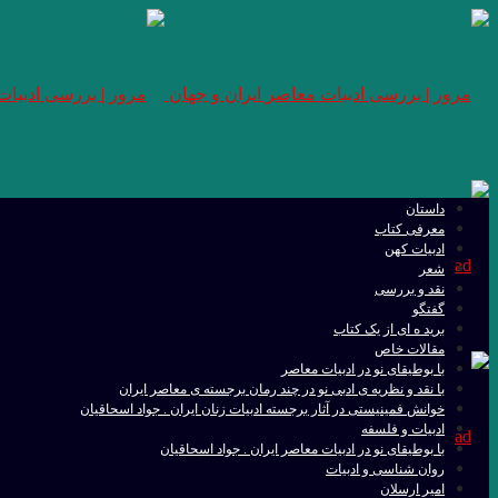
داستان
معرفی کتاب
ادبیات کهن
شعر
نقد و بررسی
گفتگو
برید ه ای از یک کتاب
مقالات خاص
با بوطیقای نو در ادبیات معاصر
با نقد و نظریه ی ادبی نو در چند رمان برجسته ی معاصر ایران
خوانش فمینیستی در آثار برجسته ادبیات زنان ایران . جواد اسحاقیان
ادبیات و فلسفه
با بوطیقای نو در ادبیات معاصر ایران . جواد اسحاقیان
روان شناسی و ادبیات
امیر ارسلان