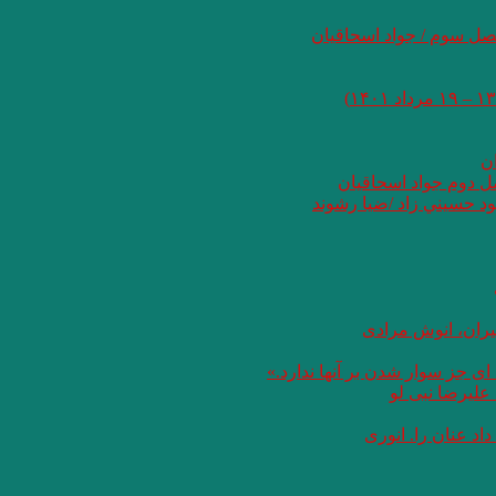
صل سوم / جواد اسحاقیان
ان
صل دوم جواد اسحاقیان
د حسيني زاد /ضيا رشوند
یران، انوش مرادی
ای جز سوار شدن بر آنها ندارد.»
علیرضا نبی لو
د عنان را. انوری