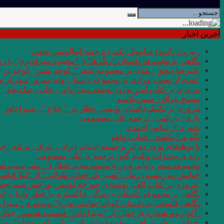
آخرین اخبار
. بيرون رانده ( ساموئل بكت) ترجمه: ابوالحسن نجفي
نگاهی به مجموعه داستان “رنگ ها”ی “محبوبه میرقدیری” با روی
علیرضا ذیحق ، نقدی بر مجموعه شعر ” کوچه نشین ِ کوچه بن
.نقدی از نعمت مرادی بر مجموعه داستان ماه نیمروز شهریار من
مروری بر کتاب امیرِِِ نوروز نوشته میترا داور . علی رضا ذیحق
مسیح عراق . حسن بلاسم
مروری بر تکنیک داستان نویسی عطار در ” حلاج ” . میترا داور
بازی / بارتلمی . ترجمه علی معصومی
شعری از شاپور احمدی
بگو مرا نکشند . خوان رولفو
با بوطیقای نو در ده اثر برجسته ادبیات ایران ، عراق ، ترکیه . جو
رده ى حشرات ویلیام گس ترجمه ی علی معصومی
مجموعه شعر زیبایی و دریغ نوشته مجید عطاری . نشر سیب سر
خوانش مدرنیستی رمان “تعبیر یک خواب طولانی” از “لیلا قیاس
.مروری بر کتاب الف، نوشته‌ی خورخه لوئیس بورخس سید اح
نگاهی بر مجموعه داستان « زندگی خاکستری با عطر وانیل» اثر شر
نگاهی فلسفی به داستان کوتاه “نقاشی ماریا” نوشته ی “میترا 
“آکواریوم شماره ی چهار” از “میترا داور” قسمت هشتم . جواد 
.خوانش روان شناختی مجموعه داستان “زنانی که زنده اند” نو