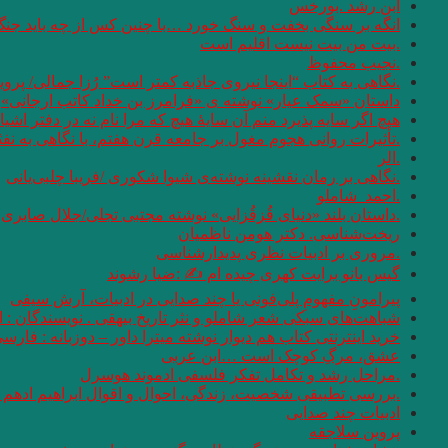
ابن رشد .بورخس
انگه بر سنگی بخفت و سنگ خورد …با چنین کس از چه باید جن
.بیت من بیت نیست اقلیم است
.نجیب محفوظ
.نگاهی به کتاب “اینجا نیروی جاذبه کمتر است” رُزا جمالی/ پرو
داستان «سمک عیار» نوشته ی «فرامرز بن خداد کاتب ارجانی»
هیچ اگر سایه پذیرد منم آن سایهٔ هیچ که مرا نام نه در دفتر اشیا
.تأثیرات روانی هجوم مغول بر جامعه قرن هفتم، با نگاهی به نف
.الر
.نگاهی بر رمان نقشینه نوشته‌ی شیوا شکوری /فریبا چلبی‌یانی
.احمد_شاملو
.داستان بلند «دنیای قُزقُزایی» نوشته مجتبی تجلی/جلال صابری ن
ریخت‌شناسی. دکتر هومن ناظمیان
.مروری بر ادبیات نظری پدیدارشناسی
گیس بانو برایت کهری چیده ام ✍ :ضیا رشوند
پیرامونِ مفهومِ پلی‌فونی یا چند صدایی در ادبیات، آرش سیفی
شباهت‌های سبکی شعر شاملو و نثر تاریخ بیهقی . نویسندگان :
خرید اینترنتی کتاب هم دیوار نوشته میترا داور – دوزبانه : فارس
عشق، مرگِ کوچک است …ابن عربی
.مراحل رشد و تکامل تفکر فلسفی ادموند هوسرل
.بررسی تطبیقی شخصیت، زندگی، احوال و اقوال ابراهیم ادهم و
ادبیات چند صدایی
پروین سلاجقه