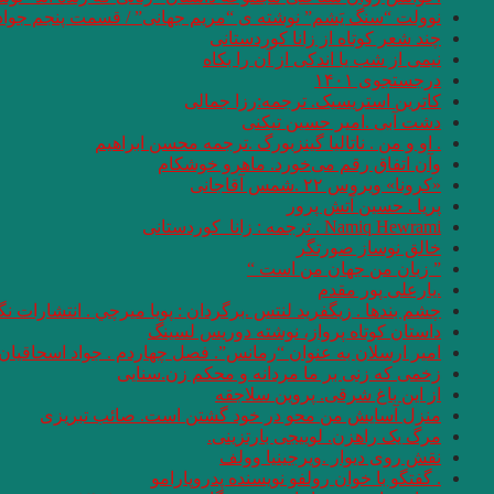
نوولت “سنگ یَشم” نوشته ی “مریم جهانی” / قسمت پنجم جواد
چند شعر کوتاه از زانا کوردستانی
نيمى از شب يا اندكى از آن را بكاه
درجستجوی ۱۴۰۱
کاترین استریسیک. ترجمه:رزا جمالی
دشت آبی .امیر حسین تیکنی
. او و من . ناتالیا گینزبورگ .ترجمه محسن ابراهیم
وآن اتفاق رقم می‌خورد. ماهرو خوشکام
«کرونا» ویروس ۲۲ .شمس آقاجانی
پریا . حسین آتش پرور
Namiq Hewrami . ترجمه : زانا_کوردستانی
خالق نوساز صورتگر
” زبان من جهان من است “
.یارعلی پور مقدم
چشم بندها . زیگفرید لنتس .برگردان : پويا ميرچي . انتشارات ن
داستان کوتاه پرواز، نوشته دوریس لسینگ
امیر ارسلان به عنوان “رمانس”. فصل چهاردم . جواد اسحاقیان
زخمی که زنی بر ما مردانه و محکم زن.سنایی
از این باغ شرقی. پروین سلاجقه
منزل آسایش من محو در خود گشتن است. صائب تبریزی
مرگ یک راهزن. لوییجی بارتزینی.
نقش روی دیوار .ویرجینیا وولف
. گفتگو با خوان رولفو نویسنده پدروپارامو