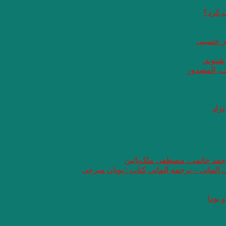
گ کرد؟
یز حسینی
 شنوند.
ثـۃ المصدور
ژاد
 احمد خاتمی، مصطفی ملک‌پائین
ی المانی – ترجمه المانی کتاب : پویان میرچی
 بودا