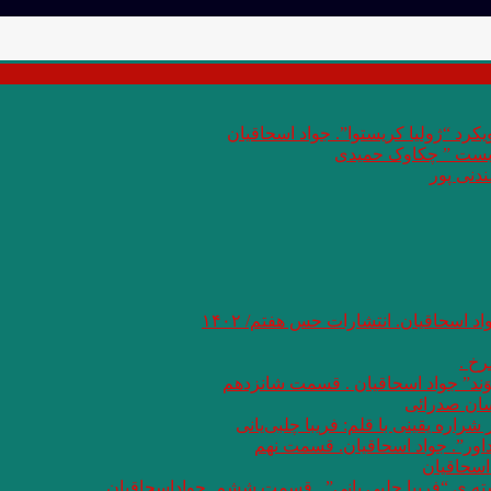
کرد “ژولیا کریستوا”. جواد اسحاقیان
 بست ” چکاوک حمیدی
دنی پور
اد اسحاقیان. انتشارات حس هفتم/ ۱۴۰۲
خ .
وَند” جواد اسحاقیان . قسمت شانزدهم
سان صدرائی
اره یقینی با قلم: فریبا چلبی‌یانی
داور”. جواد اسحاقیان. قسمت نهم
اسحاقیان
شته ی “فریبا چلبی یانی” . قسمت ششم. جواداسحاقیان