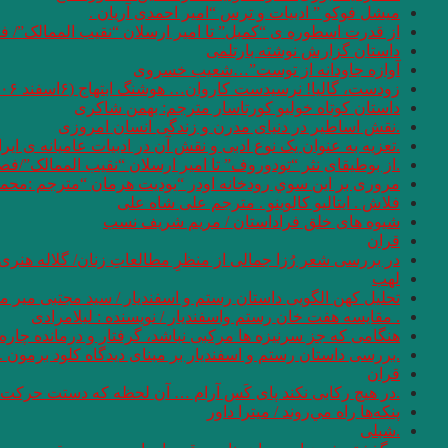
میشل فوکو ” ادبیات و ترس “امیر احمدی آریان .
از قدرت اسطوره ی “کمبل” تا امیر ارسلان “نقیب الممالک”/ ف
داستان گزارش نوشته بارتلمی
آوازه جاودانه از توست”…شعیب خسروی
زودست، گالیا! نرسیدست کاروان… هوشنگ ابتهاج (۶اسفند ۱۳۰۶ – ۱۹ مرداد ۱۴۰۱)
داستان کوتاه خولیو کورتاسار مترجم: بهمن شاکری
.نقش اساطیر در دنیای مدرن و زندگی انسان امروزی
.تعزیه به عنوان یک نوع ادبی و نقش آن در ادبیات عامیانه ی ایر
.از بوطیقای نثر “تودوروف” تا امیر ارسلان “نقیب الممالک”/ف
مروری بر اين سوي رودخانه اودر “يوديت هرمان “مترجم :محمو
فلاش . ایتالیو کالوینو . مترجم علی شاه علی
شیوه های خلق فراداستان / مریم شریف نسب
قران
در بررسی شعر رُزا جمالی از منظرِ مطالعاتِ زنان/ گلاله هنری
لهب
تحلیل کهن الگویی داستان رستم و اسفندیار / سید مجتبی میر م
. مقایسه هفت ‌خان رستم واسفندیار / نویسنده : لیلامرادی
هنگامی که جز سرنیزه ها مرکبی نباشد، گرفتار و درمانده چاره 
.بررسی داستان رستم و اسفندیار بر مبنای دیدگاه کلود برمون . 
قران
.در هیچ رکابی نکند پای کَس آرام … آن لحظه که دستت حرکت دا
پنكه‌ها راه مي‌روند / میترا داور
.شبلی