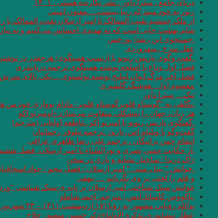
دریای جامع . میترا داور . نشر نگارنده هستی . ۱۴۰۱
زیور به خود مبند که زیبا ببینمت… مفتون امینی
از ملک جمشید نقیب الممالک تا امیر ارسلان نقیب الممالک با
شاید بهشت جایی است که نه تهدیدی احساس می‌کنیم و نه نیازی
.جستجوی ابن رشد/ بورخس
عقل سرخ . سهروردی
.گفت وگوی پاریس ریویو با ارنست همینگوی/ هرچقدر در نوشتن 
فصل اول وداع با اسلحه نوشته همینگوی ترجمه دریابندری
فصل اخر مرگ ایوان اییلیج نوشته تولستوی …یکی بالای سرش گفت
معصوم اول . هوشنگ گلشیری
تیک… میترا داور
.نگاهی به “گوستاو فلوبرگوستاو فلوبر: مادام بوواری خود من 
هر زبان، جهان را به‌شکلی متفاوت می‌سازد.»اومبرتو اکو
.گفتگوی پاریس ریویو با امبرتو اکو .عاطفه اولیایی (مترجم)
گفت‌وگو با ویلیام اس. باروز .ترجمه نیلوفر رحمانیان
انتقام چمن براتیگان . ترجمه علی رضا طاهری عراقی
.از حکایت حسن بصری و نورالسّناء تا امیر ارسلان. فصل ششم.
ژاک دریدا / ساختار نشانه و بازی در سخن
.خوانش ” بینا ـ متنی ” امیر ارسلان / فصل پنجم / جواد اسحاقیا
و قلم را لَختی بر وی بگریانم … بیهقی
خوانش سبک شناختی امیر ارسلان بر پایه ی سبک شناسی “وِردا
.یاکووس کامپانل‌لیس | مترجم: ‌احمد شاملو
یدالله رؤیایی مشهور به رؤیا (۱۷ اردیبهشت ۱۳۱۱ – ۲۳ شهریور ۱۴۰۱)
عطار نیشابوری.تذکرة الاولیاء/ذکر حسین منصور حلاج