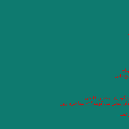
باح
یچ‌خانی
اد گوران . محسن فاتحی
گویند؟۲» نیما خرم روز