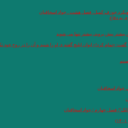
 رویکرد جوزف کمبل. فصل هشت . جواد اسحاقیان
 به دفاع
بیشتر پیش بروید، بیشتر تنها می شوید
: «تمام کرد!» ایوان ایلیچ گفته ی او را شنید و آن را در روح خود 
هستم
 جواد اسحاقیان
ن
نک”/ فصل چهارم / جواد اسحاقیان