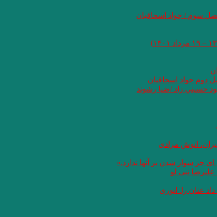
صل سوم / جواد اسحاقیان
ان
صل دوم جواد اسحاقیان
د حسيني زاد /ضيا رشوند
یران، انوش مرادی
ای جز سوار شدن بر آنها ندارد.»
علیرضا نبی لو
د عنان را. انوری