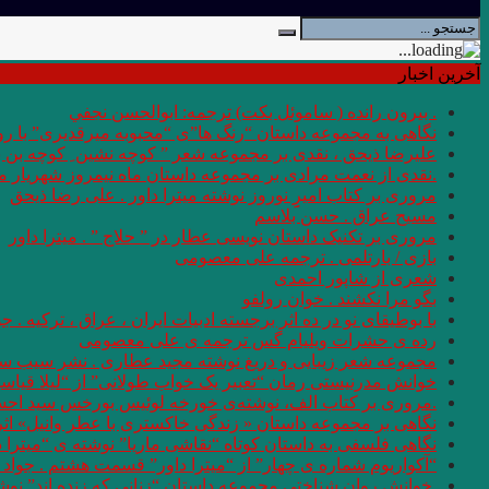
آخرین اخبار
. بيرون رانده ( ساموئل بكت) ترجمه: ابوالحسن نجفي
نگاهی به مجموعه داستان “رنگ ها”ی “محبوبه میرقدیری” با روی
علیرضا ذیحق ، نقدی بر مجموعه شعر ” کوچه نشین ِ کوچه بن
.نقدی از نعمت مرادی بر مجموعه داستان ماه نیمروز شهریار من
مروری بر کتاب امیرِِِ نوروز نوشته میترا داور . علی رضا ذیحق
مسیح عراق . حسن بلاسم
مروری بر تکنیک داستان نویسی عطار در ” حلاج ” . میترا داور
بازی / بارتلمی . ترجمه علی معصومی
شعری از شاپور احمدی
بگو مرا نکشند . خوان رولفو
با بوطیقای نو در ده اثر برجسته ادبیات ایران ، عراق ، ترکیه . جو
رده ى حشرات ویلیام گس ترجمه ی علی معصومی
مجموعه شعر زیبایی و دریغ نوشته مجید عطاری . نشر سیب سر
خوانش مدرنیستی رمان “تعبیر یک خواب طولانی” از “لیلا قیاس
.مروری بر کتاب الف، نوشته‌ی خورخه لوئیس بورخس سید اح
نگاهی بر مجموعه داستان « زندگی خاکستری با عطر وانیل» اثر شر
نگاهی فلسفی به داستان کوتاه “نقاشی ماریا” نوشته ی “میترا 
“آکواریوم شماره ی چهار” از “میترا داور” قسمت هشتم . جواد 
.خوانش روان شناختی مجموعه داستان “زنانی که زنده اند” نو