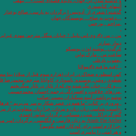
و گذشته شدنِ این جهان، نادیده قصه‌ای است.»… بیهقی
آئینهای كتابسوزی
گذشته ا شعری از آدونیس ا برگردان به پارسی: صالح بوعذار
…دعوت به صلح… نویسندگان جهان
.مزاحم . بورخس
.
من – من ✍ وی.اس.نایپل ? خیابان میگل مترجم: مهدی غبرایی
دیوار .سارتر
کرگدن . نوشته اوژن یونسکو
ساعت من . مارک تواین
.یعقوب یادعلی
. ‏ ?فیه ما فیه ✍مولانا
کهن اسطوره ضحاک در ایران (هزاره سوم قبل از میلاد) بیتا مص
نقطه‌ی روشن. نویسنده: یاسوناری کاواباتا مترجم: محمد‌رضا قل
….و كار…چنان تنگ شده بود كه از تاتار در تاتار ميگريختم
.مرزهای خلاقیت و افسردگی.ترجمه: احسان محمدحسینی
توشه برداشتن آیینه سبکباران نیست /صائب
. مروری بر کتاب “ما همه در عصر شکار به سر می‌بریم “‌ فره
.«آسیب شناسی زبان زنان و مردان: چرا زنان متفاوت تر از مردان سخن می 
گئورگ تراكل . شب زمستاني. برگردان شاپور احمدي
Arash The Archer به زبان فارسی و انگلیسی. برگردان: امیر مرعشی
.چرا لازم است برای کودکان قصه بگوییم؟
و هر امتى را پيامبرى است