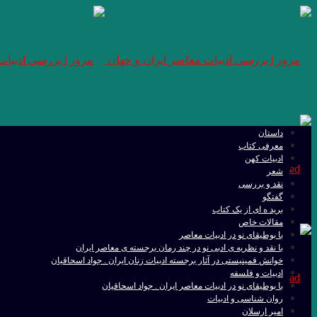
داستان
معرفی کتاب
ادبیات کهن
شعر
نقد و بررسی
گفتگو
برید ه ای از یک کتاب
مقالات خاص
با بوطیقای نو در ادبیات معاصر
با نقد و نظریه ی ادبی نو در چند رمان برجسته ی معاصر ایران
خوانش فمینیستی در آثار برجسته ادبیات زنان ایران . جواد اسحاقیان
ادبیات و فلسفه
با بوطیقای نو در ادبیات معاصر ایران . جواد اسحاقیان
روان شناسی و ادبیات
امیر ارسلان