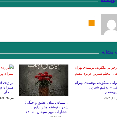
 نویسنده
م زن.سنایی
امیر ارسلان به عنوان “رمانس”. فصل چهاردم . جواد اسحاقیان
د
.
 راهزن. لوییجی بارتزینی.
منزل آسایش من محو در خود گشتن است. صائب تبر
مع . میترا داور . نشر نگارنده هستی . ۱۴۰۱
. گفتگو با خوان رولفو نویسنده پدروپ
 ارسلان نقیب الممالک با رویکرد جوزف کمبل. فصل هشت . جواد اسحاقیان
زیور 
رخ . سهروردی
.جستجوی ابن رشد/ بورخس
شاید بهشت جایی است که نه تهد
 مشابه
 ترجمه دریابندری
.گفت وگوی پاریس ریویو با ارنست همینگوی/ هرچقدر در نوشت
ی …یکی بالای سرش گفت: «تمام کرد!» ایوان ایلیچ گفته ی او را شنید و آن را در رو
وانیِ ملکوت، نوشته‌ی بهرام
تراژدی قد
.نگاهی به “گوستاو فلوبرگوستاو فلوبر: مادام بوواری خود من هستم
تیک… میتر
ی – به‌قلمِ شیرین
ی‌مقدم
سبحان
.گفتگوی پاریس ریویو با امبرتو اکو .عاطفه اولیایی (مترجم)
هر زبان، جهان 
202
می 28, 2026
«ایستادن میان عشق و جنگ ؛
انتقام چمن براتیگان . ترجمه علی رضا طاهری عراقی
گفت‌وگو با
شعر ، نوشته میترا داور .
انتشارات مهر سبحان . ۱۴۰۵
ژاک دریدا / ساختار نشانه و بازی در سخن
.از حکایت حسن بصری و نورالسّناء ت