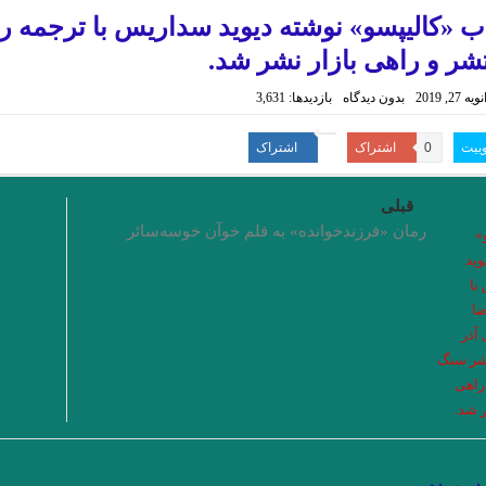
 ی علی معصومی
با بوطیقای نو در ده اثر برجسته ادبیات ایران ، عراق ، ترکیه . ج
ب «کالیپسو» نوشته دیوید سداریس با ترجمه
مجموعه شعر زیبایی و د
شر و راهی بازار نشر شد.
خوانش مدرنیستی رمان “تعبیر یک خواب طولانی” از “لیلا ق
یه 27, 2019
بدون دیدگاه
بازدیدها: 3,631
.مروری بر کتاب الف، نوشته‌ی 
وییت
0
اشتراک
اشتراک
نگاهی بر مجموعه داستان « زندگی خاکستری با عطر وانیل» ا
قبلی
نگاهی فلسفی به داستان کوتاه “نقاشی ماریا” نوشته ی 
رمان «فرزندخوانده» به قلم خوآن خوسه‌سائر
“آکواریوم شماره ی چهار” از “
.خوانش روان شناختی مجموعه داستان “زنانی که زنده اند” نوشته ی “فریبا
ن را بكاه
چند شعر کوتاه از زانا کوردستانی
نوولت “سنگ یَشم” نوشته ی “مر
ینزبورگ .ترجمه محسن ابراهیم
دشت آبی .امیر حسین تیکنی
کاترین استریسیک.
پریا . حسین آتش پرور
«کرونا» ویروس ۲۲ .شمس آقاجانی
گردان : پويا ميرچي . انتشارات نگارنده هستي
.یارعلی پور مقدم
” زبان من 