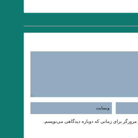
 امیر ارسلان / فصل پنجم / جواد اسحاقیان
“وِردانک”/ فصل چهارم / جواد اسحاقیان
۱۴۰)
وکو ” ادبیات و ترس “امیر احمدی آریان .
سروی
داستان گزارش نوشته بارتلمی
وتاه خولیو کورتاسار مترجم: بهمن شاکری
ادبی و نقش آن در ادبیات عامیانه ی ایران
ن “مترجم :محمود حسيني زاد /ضيا رشوند
 های خلق فراداستان / مریم شریف نسب
یار / سید مجتبی میر میران، انوش مرادی
 مرورگر برای زمانی که دوباره دیدگاهی می‌نویسم.
نده چاره ای جز سوار شدن بر آنها ندارد.»
مبنای دیدگاه کلود برمون . علیرضا نبی لو