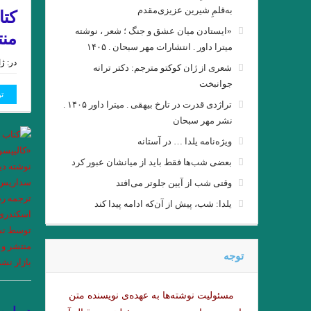
رده ى حشرات ویلیام گس ترجمه
به‌قلمِ شیرین عزیزی‌مقدم
کتا
«ایستادن میان عشق و جنگ ؛ شعر ، نوشته
منت
میترا داور . انتشارات مهر سبحان . ۱۴۰۵
در:
ژانو
شعری از ژان کوکتو مترجم: دکتر ترانه
جوانبخت
ت
تراژدی قدرت در تارخ بیهقی . میترا داور ۱۴۰۵ .
نشر مهر سبحان
ویژه‌نامه یلدا … در آستانه
بعضی شب‌ها فقط باید از میانشان عبور کرد
وقتی شب از آیین جلوتر می‌افتد
یلدا: شب، پیش از آن‌که ادامه پیدا کند
نيمى از شب يا اندكى از آ
. او و من . ناتالیا گ
توجه
Namiq Hewrami . ترجمه : زانا_کوردستانی
مسئولیت نوشته‌‌ها به عهده‌ی نویسنده متن
چشم بندها . زیگفرید لنتس .بر