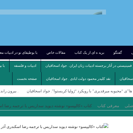
ی
گفتگو
برید ه ای از یک کتاب
مقالات خاص
با بوطیقای نو در ادبیات م
مینیستی در آثار برجسته ادبیات زنان ایران . جواد اسحاقیان
ادبیات و فلسفه
با ب
اسحاقیان
نقد کلیدر محمود دولت ابادی . جواد اسحاقیان
صفحه نخست
ا”ی “محبوبه میرقدیری” با رویکرد “ژولیا کریستوا”. جواد اسحاقیان
. بيرون ران
استان ماه نیمروز شهریار مندنی پور
علیرضا ذیحق ، نقدی بر مجموعه شعر ” کو
صلی
معرفی کتاب
کتاب «کالیپسو» نوشته دیوید سداریس با ترجمه رضا ا
طار در ” حلاج ” . میترا داور
مسیح عراق . حسن بلاسم
مروری بر کتاب امیر
بگو مرا نکشند . خوان رولفو
شعری از شاپور احمدی