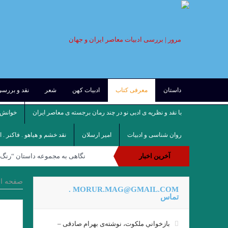
داستان
معرفی کتاب
ادبیات کهن
شعر
نقد و بررس
با نقد و نظریه ی ادبی نو در چند رمان برجسته ی معاصر ایران
خوانش ف
روان شناسی و ادبیات
امیر ارسلان
نقد خشم و هیاهو . فاکنر . 
آخرین اخبار
نگاهی به مجموعه داستان “رنگ ه
.نقدی از نعمت مرادی بر مجموعه د
صفحه ا
MORUR.MAG@GMAIL.COM .
مروری بر تکنیک داستان نویسی ع
تماس
بازخوانیِ ملکوت، نوشته‌ی بهرام صادقی –