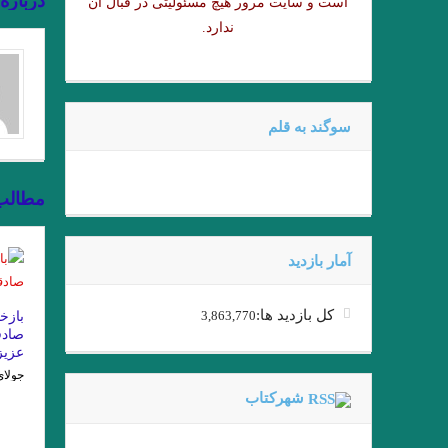
درباره
است و سایت مرور هیچ مسئولیتی در قبال آن
زخمی که زنی بر ما مردانه و محک
ندارد.
مرگ یک
دریای جا
سوگند به قلم
از ملک جمشید نقیب الممالک تا امیر
عقل س
مطالب
فصل اول وداع با اسلحه نوشته همینگوی
فصل اخر مرگ ایوان اییلیج نوشته تولستو
آمار بازدید
شد دیگر از مرگ اثری نیست.»
کل بازدید ها:
3,863,770
بازخ
صادق
عزیز
جولای 11, 6
شهرکتاب