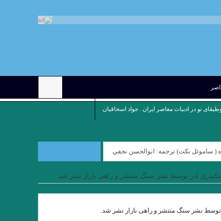
عاصر
وطیقای نو در ادبیات معاصر ایران . جواد اسحاقیان
ده ( ساموئل بكت) ترجمه: ابوالحسن نجفي
چه نشین ِ کوچه بن بست ” چکاوک حمیدی
سکندری آذر توسط نشر سنگ منتشر و راهی بازار نشر شد.
ِِِ نوروز نوشته میترا داور . علی رضا ذیحق
بازی / بارتلمی . ترجمه علی معصومی