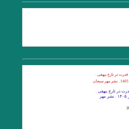
استان کوتاه پرواز، نوشته دوریس لسینگ
یزی
از این باغ شرقی. پروین سلاجقه
ارامو
نقش روی دیوار .ویرجینیا وولف
به خود مبند که زیبا ببینمت… مفتون امینی
یدی احساس می‌کنیم و نه نیازی به دفاع
ن بیشتر پیش بروید، بیشتر تنها می شوید
ح خود تکرار کرد. در دل گفت: مرگ هم تمام
رت در تارخ بیهقی .
ا داور
معصوم اول . هوشنگ گلشیری
میترا داور ۱۴۰۵ . نشر مهر
را به‌شکلی متفاوت می‌سازد.»اومبرتو اکو
 ویلیام اس. باروز .ترجمه نیلوفر رحمانیان
ا امیر ارسلان. فصل ششم. جواد اسحاقیان