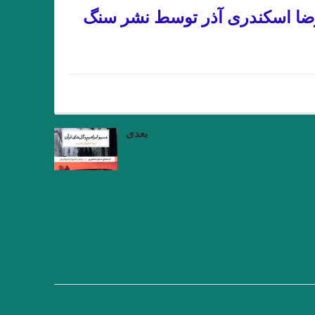
واد اسحاقیان. انتشارات حس هفتم/ ۱۴۰۲
 رضا اسکندری آذر توسط نشر سنگ
ریغ نوشته مجید عطاری . نشر سیب سرخ .
یاسوَند” جواد اسحاقیان . قسمت شانزدهم
خورخه لوئیس بورخس سید احسان صدرائی
ثر شراره یقینی با قلم: فریبا چلبی‌یانی
بعدی
“میترا داور”. جواد اسحاقیان. قسمت نهم
میترا داور” قسمت هشتم . جواد اسحاقیان
 چلبی یانی” . قسمت ششم. جواداسحاقیان
یم جهانی” / قسمت پنجم جواد اسحاقیان
 ترجمه:رزا جمالی
درجستجوی ۱۴۰۱
وآن اتفاق رقم می‌خورد. ماهرو خوشکام
جهان من است “
خالق نوساز صورتگر