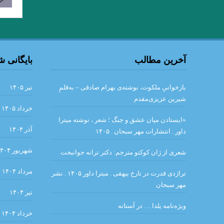
.
گذشته ا شعری از 
دیوار .سارتر
من – 
آخرین مطالب
بایگانی 
بازخوانیِ ملکوت، نوشته‌ی بهرام صادقی – به‌قلمِ
تیر ۱۴۰۵
نقطه‌ی روشن. ن
شیرین عزیزی‌مقدم
خرداد ۱۴۰۵
«ایستادن میان عشق و جنگ ؛ شعر ، نوشته میترا
آذر ۱۴۰۴
داور . انتشارات مهر سبحان . ۱۴۰۵
. مروری
شهریور ۱۴۰۴
گئورگ تراكل . شب زمستاني. 
شعری از ژان کوکتو مترجم: دکتر ترانه جوانبخت
و هر امتى را پيامبر
مرداد ۱۴۰۴
تراژدی قدرت در تارخ بیهقی . میترا داور ۱۴۰۵ . نشر
مهر سبحان
.نجیب محفوظ
.ب
تیر ۱۴۰۴
ویژه‌نامه یلدا … در آستانه
داستان «سمک
خرداد ۱۴۰۴