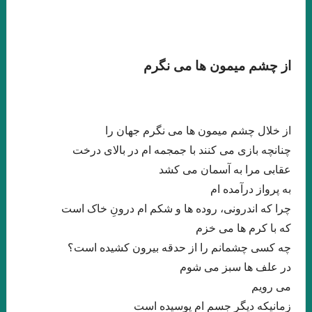
هستي
داستان کوتاه پرواز، نوشته دوریس لسینگ
امیر ارسلان به عنوان “رمانس”. فصل چهاردم . جواد اسحاقیان
از چشم میمون ها می نگرم
زخمی که زنی بر ما مردانه و محکم زن.سنایی
از این باغ شرقی. پروین سلاجقه
از خلال چشم میمون ها می نگرم جهان را
منزل آسایش من محو در خود گشتن است. صائب تبریزی
چنانچه بازی می کنند با جمجمه ام در بالای درخت
نقش روی دیوار .ویرجینیا وولف
مرگ یک راهزن. لوییجی بارتزینی.
عقابی مرا به آسمان می کشد
. گفتگو با خوان رولفو نویسنده پدروپارامو
به پرواز درآمده ام
چرا که اندرونی، روده ها و شکم ام درونِ خاک است
دریای جامع . میترا داور . نشر نگارنده هستی . ۱۴۰۱
که با کرم ها می خزم
زیور به خود مبند که زیبا ببینمت… مفتون امینی
چه کسی چشمانم را از حدقه بیرون کشیده است؟
از ملک جمشید نقیب الممالک تا امیر ارسلان نقیب الممالک با رویکرد
در علف ها سبز می شوم
می رویم
جوزف کمبل. فصل هشت . جواد اسحاقیان
زمانیکه دیگر جسم ام پوسیده است