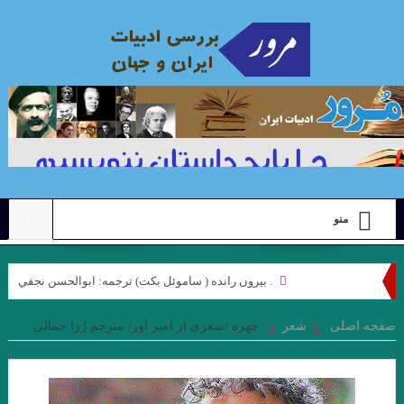
منو
. بيرون رانده ( ساموئل بكت) ترجمه: ابوالحسن نجفي
نگاهی به مجموعه داستان “رنگ ها”ی “محبوبه میرقدیری” با رویکرد
صفحه اصلی
شعر
چهره /شعری از امیر اور/ مترجم رُزا جمالی
“ژولیا کریستوا”. جواد اسحاقیان
علیرضا ذیحق ، نقدی بر مجموعه شعر ” کوچه نشین ِ کوچه بن بست ”