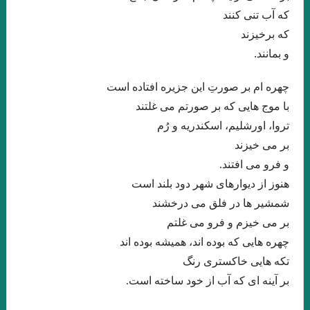
که آب تنی کنند
اسحاقیان
که برخیزند
چند شعر کوتاه از زانا کوردستانی
و بمانند.
درجستجوی ۱۴۰۱
نيمى از شب يا اندكى از آن را بكاه
چهره ام بر صورتِ این جزیره افتاده است
کاترین استریسیک. ترجمه:رزا جمالی
با موج هایی که بر صورتم می غلتند
تروا، اورشلیم، اسکندریه و رُم
دشت آبی .امیر حسین تیکنی
بر می خیزند
. او و من . ناتالیا گینزبورگ .ترجمه محسن ابراهیم
و فرو می افتند.
وآن اتفاق رقم می‌خورد. ماهرو خوشکام
هنوز از دیوارهای شهر دود بلند است
شمشیر ها در فلق می درخشند
پریا . حسین آتش پرور
«کرونا» ویروس ۲۲ .شمس آقاجانی
بر می خیزم و فرو می غلتم
خالق نوساز صورتگر
Namiq Hewrami . ترجمه : زانا_کوردستانی
چهره هایی که بوده اند، همیشه بوده اند
.یارعلی پور مقدم
” زبان من جهان من است “
تکه هایی خاکستری رنگ
بر آینه ای که آب از خود ساخته است.
چشم بندها . زیگفرید لنتس .برگردان : پويا ميرچي . انتشارات نگارنده