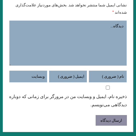
نشانی ایمیل شما منتشر نخواهد شد.
بخش‌های موردنیاز علامت‌گذاری
جواد اسحاقیان
*
شده‌اند
مروری بر اين سوي رودخانه اودر “يوديت هرمان “مترجم :محمود
حسيني زاد /ضيا رشوند
فلاش . ایتالیو کالوینو . مترجم علی شاه علی
قران
شیوه های خلق فراداستان / مریم شریف نسب
در بررسی شعر رُزا جمالی از منظرِ مطالعاتِ زنان/ گلاله هنری
لهب
تحلیل کهن الگویی داستان رستم و اسفندیار / سید مجتبی میر میران،
ذخیره نام، ایمیل و وبسایت من در مرورگر برای زمانی که دوباره
انوش مرادی
دیدگاهی می‌نویسم.
. مقایسه هفت ‌خان رستم واسفندیار / نویسنده : لیلامرادی
هنگامی که جز سرنیزه ها مرکبی نباشد، گرفتار و درمانده چاره ای جز