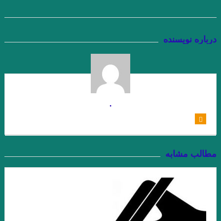
.گفتگوی پاریس ریویو با امبرتو اکو .عاطفه اولیایی (مترجم)
گفت‌وگو با ویلیام اس. باروز .ترجمه نیلوفر رحمانیان
درباره نویسنده
انتقام چمن براتیگان . ترجمه علی رضا طاهری عراقی
.از حکایت حسن بصری و نورالسّناء تا امیر ارسلان. فصل ششم. جواد
اسحاقیان
ژاک دریدا / ساختار نشانه و بازی در سخن
.
.خوانش ” بینا ـ متنی ” امیر ارسلان / فصل پنجم / جواد اسحاقیان
و قلم را لَختی بر وی بگریانم … بیهقی
مطالب مشابه
خوانش سبک شناختی امیر ارسلان بر پایه ی سبک شناسی “وِردانک”/
فصل چهارم / جواد اسحاقیان
.یاکووس کامپانل‌لیس | مترجم: ‌احمد شاملو
یدالله رؤیایی مشهور به رؤیا (۱۷ اردیبهشت ۱۳۱۱ – ۲۳ شهریور ۱۴۰۱)