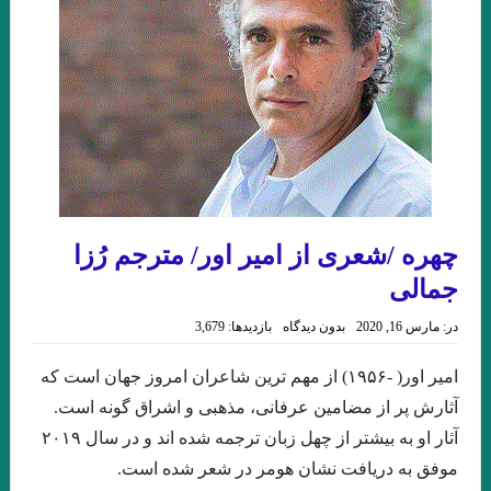
چکاوک حمیدی
.نقدی از نعمت مرادی بر مجموعه داستان ماه نیمروز شهریار مندنی پور
مروری بر کتاب امیرِِِ نوروز نوشته میترا داور . علی رضا ذیحق
مسیح عراق . حسن بلاسم
مروری بر تکنیک داستان نویسی عطار در ” حلاج ” . میترا داور
شعری از شاپور احمدی
بازی / بارتلمی . ترجمه علی معصومی
چهره /شعری از امیر اور/ مترجم رُزا
بگو مرا نکشند . خوان رولفو
جمالی
با بوطیقای نو در ده اثر برجسته ادبیات ایران ، عراق ، ترکیه . جواد
در:
مارس 16, 2020
بدون دیدگاه
بازدیدها: 3,679
اسحاقیان. انتشارات حس هفتم/ ۱۴۰۲
امیر اور( -۱۹۵۶) از مهم ترین شاعران امروز جهان است که
رده ى حشرات ویلیام گس ترجمه ی علی معصومی
آثارش پر از مضامین عرفانی، مذهبی و اشراق گونه است.
مجموعه شعر زیبایی و دریغ نوشته مجید عطاری . نشر سیب سرخ .
آثار او به بیشتر از چهل زبان ترجمه شده اند و در سال ۲۰۱۹
موفق به دریافت نشان هومر در شعر شده است.
خوانش مدرنیستی رمان “تعبیر یک خواب طولانی” از “لیلا قیاسوَند”