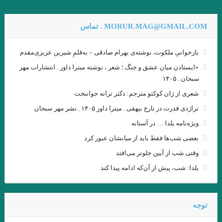
سوار شدن بر آنها ندارد.»
.بررسی داستان رستم و اسفندیار بر مبنای دیدگاه کلود برمون . علیرضا
MORUR.MAG@GMAIL.COM . تماس
نبی لو
بازخوانیِ ملکوت، نوشته‌ی بهرام صادقی – به‌قلمِ شیرین عزیزی‌مقدم
قران
«ایستادن میان عشق و جنگ ؛ شعر ، نوشته میترا داور . انتشارات مهر
.در هیچ رکابی نکند پای کَس آرام … آن لحظه که دستت حرکت داد عنان
سبحان . ۱۴۰۵
شعری از ژان کوکتو مترجم: دکتر ترانه جوانبخت
را. انوری
تراژدی قدرت در تارخ بیهقی . میترا داور ۱۴۰۵ . نشر مهر سبحان
.شبلی
پنكه‌ها راه مي‌روند / میترا داور
ویژه‌نامه یلدا … در آستانه
و گذشته شدنِ این جهان، نادیده قصه‌ای است.»… بیهقی
بعضی شب‌ها فقط باید از میانشان عبور کرد
آئینهای كتابسوزی
وقتی شب از آیین جلوتر می‌افتد
یلدا: شب، پیش از آن‌که ادامه پیدا کند
گذشته ا شعری از آدونیس ا برگردان به پارسی: صالح بوعذار
.
.مزاحم . بورخس
…دعوت به صلح… نویسندگان جهان
توجه
من – من ✍ وی.اس.نایپل ? خیابان میگل مترجم: مهدی غبرایی