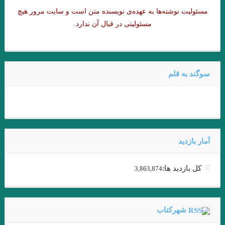
کرگدن . نوشته اوژن یونسکو
دیوار .سارتر
مسئولیت نوشته‌‌ها به عهده‌ی نویسنده متن است و سایت مرور هیچ
مسئولیتی در قبال آن ندارد.
.یعقوب یادعلی
ساعت من . مارک تواین
. ‏ ?فیه ما فیه ✍مولانا
کهن اسطوره ضحاک در ایران (هزاره سوم قبل از میلاد) بیتا مصباح
سوگند به قلم
نقطه‌ی روشن. نویسنده: یاسوناری کاواباتا مترجم: محمد‌رضا قلیچ‌خانی
….و كار…چنان تنگ شده بود كه از تاتار در تاتار ميگريختم
.مرزهای خلاقیت و افسردگی.ترجمه: احسان محمدحسینی
توشه برداشتن آیینه سبکباران نیست /صائب
آمار بازدید
. مروری بر کتاب “ما همه در عصر شکار به سر می‌بریم “‌ فرهاد گوران .
کل بازدید ها:
3,863,874
محسن فاتحی
.«آسیب شناسی زبان زنان و مردان: چرا زنان متفاوت تر از مردان
شهرکتاب
سخن می گویند؟۲» نیما خرم روز