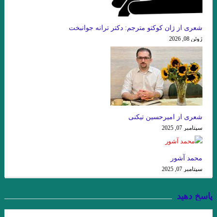
عطار نیشابوری.تذکرة الاولیاء/ذکر حسین منصور حلاج
شعری از ژان کوکتو مترجم: دکتر ترانه جوانبخت
میشل فوکو ” ادبیات و ترس “امیر احمدی آریان .
ژوئن 08, 2026
از قدرت اسطوره ی “کمبل” تا امیر ارسلان “نقیب الممالک”/ فصل
سوم / جواد اسحاقیان
داستان گزارش نوشته بارتلمی
آوازه جاودانه از توست”…شعیب خسروی
شعری از امیرحسین تیکنی
زودست، گالیا! نرسیدست کاروان… هوشنگ ابتهاج (۶اسفند ۱۳۰۶ – ۱۹
سپتامبر 07, 2025
مرداد ۱۴۰۱)
محمد آشور
داستان کوتاه خولیو کورتاسار مترجم: بهمن شاکری
سپتامبر 07, 2025
.نقش اساطیر در دنیای مدرن و زندگی انسان امروزی
پاسخ دهید
.تعزیه به عنوان یک نوع ادبی و نقش آن در ادبیات عامیانه ی ایران
.از بوطیقای نثر “تودوروف” تا امیر ارسلان “نقیب الممالک”/فصل دوم