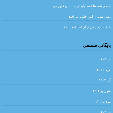
بعضی شب‌ها فقط باید از میانشان عبور کرد
.الر
وقتی شب از آیین جلوتر می‌افتد
.نگاهی بر رمان نقشینه نوشته‌ی شیوا شکوری /فریبا چلبی‌یانی
.احمد_شاملو
یلدا: شب، پیش از آن‌که ادامه پیدا کند
.داستان بلند «دنیای قُزقُزایی» نوشته مجتبی تجلی/جلال صابری نژاد
بایگانی شمسی
ریخت‌شناسی. دکتر هومن ناظمیان
.مروری بر ادبیات نظری پدیدارشناسی
تیر ۱۴۰۵
گیس بانو برایت کهری چیده ام ✍ :ضیا رشوند
خرداد ۱۴۰۵
پیرامونِ مفهومِ پلی‌فونی یا چند صدایی در ادبیات، آرش سیفی
آذر ۱۴۰۴
شباهت‌های سبکی شعر شاملو و نثر تاریخ بیهقی . نویسندگان : احمد
شهریور ۱۴۰۴
خاتمی، مصطفی ملک‌پائین
مرداد ۱۴۰۴
خرید اینترنتی کتاب هم دیوار نوشته میترا داور – دوزبانه : فارسی المانی
تیر ۱۴۰۴
– ترجمه المانی کتاب : پویان میرچی