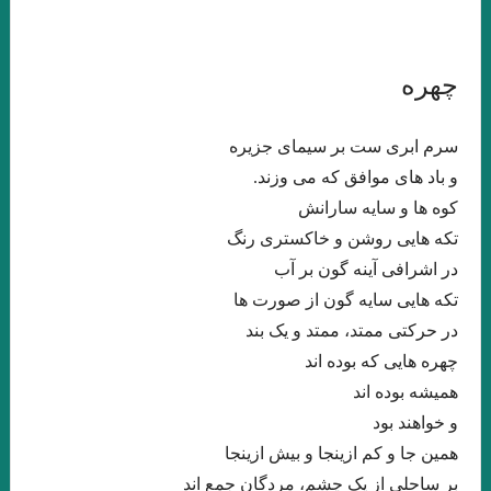
جواد اسحاقیان . قسمت شانزدهم
.مروری بر کتاب الف، نوشته‌ی خورخه لوئیس بورخس سید احسان
چهره
صدرائی
سرم ابری ست بر سیمای جزیره
نگاهی بر مجموعه داستان « زندگی خاکستری با عطر وانیل» اثر شراره
و باد های موافق که می وزند.
یقینی با قلم: فریبا چلبی‌یانی
کوه ها و سایه سارانش
نگاهی فلسفی به داستان کوتاه “نقاشی ماریا” نوشته ی “میترا داور”.
تکه هایی روشن و خاکستری رنگ
در اشرافی آینه گون بر آب
جواد اسحاقیان. قسمت نهم
تکه هایی سایه گون از صورت ها
“آکواریوم شماره ی چهار” از “میترا داور” قسمت هشتم . جواد
در حرکتی ممتد، ممتد و یک بند
اسحاقیان
چهره هایی که بوده اند
همیشه بوده اند
.خوانش روان شناختی مجموعه داستان “زنانی که زنده اند” نوشته ی
و خواهند بود
“فریبا چلبی یانی” . قسمت ششم. جواداسحاقیان
همین جا و کم ازینجا و بیش ازینجا
بر ساحلی از یک چشم، مردگان جمع اند
نوولت “سنگ یَشم” نوشته ی “مریم جهانی” / قسمت پنجم جواد