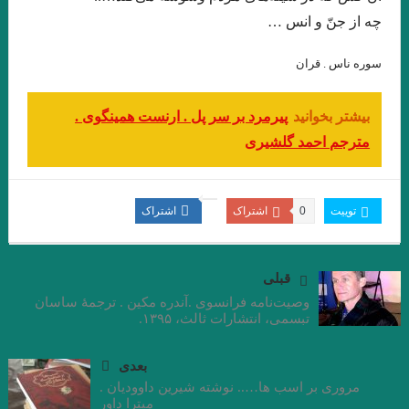
چه از جنّ و انس …
جواد اسحاقیان . قسمت شانزدهم
.مروری بر کتاب الف، نوشته‌ی خورخه لوئیس بورخس سید احسان
سوره ناس . قران
صدرائی
بیشتر بخوانید
پیرمرد بر سر پل . ارنست همینگوی .
نگاهی بر مجموعه داستان « زندگی خاکستری با عطر وانیل» اثر شراره
مترجم احمد گلشیری
یقینی با قلم: فریبا چلبی‌یانی
نگاهی فلسفی به داستان کوتاه “نقاشی ماریا” نوشته ی “میترا داور”.
توییت
0
اشتراک
اشتراک
جواد اسحاقیان. قسمت نهم
“آکواریوم شماره ی چهار” از “میترا داور” قسمت هشتم . جواد
قبلی
اسحاقیان
وصیت‌نامه فرانسوی .آندره مکین . ترجمهٔ ساسان
تبسمی، انتشارات ثالث، ۱۳۹۵.
.خوانش روان شناختی مجموعه داستان “زنانی که زنده اند” نوشته ی
بعدی
“فریبا چلبی یانی” . قسمت ششم. جواداسحاقیان
مروری بر اسب ها….. نوشته شیرین داوودیان .
میترا داور
نوولت “سنگ یَشم” نوشته ی “مریم جهانی” / قسمت پنجم جواد