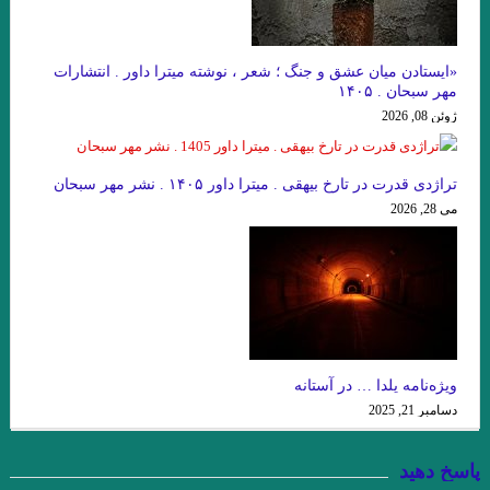
هستي
داستان کوتاه پرواز، نوشته دوریس لسینگ
«ایستادن میان عشق و جنگ ؛ شعر ، نوشته میترا داور . انتشارات
امیر ارسلان به عنوان “رمانس”. فصل چهاردم . جواد اسحاقیان
مهر سبحان . ۱۴۰۵
ژوئن 08, 2026
زخمی که زنی بر ما مردانه و محکم زن.سنایی
از این باغ شرقی. پروین سلاجقه
تراژدی قدرت در تارخ بیهقی . میترا داور ۱۴۰۵ . نشر مهر سبحان
می 28, 2026
منزل آسایش من محو در خود گشتن است. صائب تبریزی
نقش روی دیوار .ویرجینیا وولف
مرگ یک راهزن. لوییجی بارتزینی.
. گفتگو با خوان رولفو نویسنده پدروپارامو
دریای جامع . میترا داور . نشر نگارنده هستی . ۱۴۰۱
زیور به خود مبند که زیبا ببینمت… مفتون امینی
ویژه‌نامه یلدا … در آستانه
دسامبر 21, 2025
از ملک جمشید نقیب الممالک تا امیر ارسلان نقیب الممالک با رویکرد
جوزف کمبل. فصل هشت . جواد اسحاقیان
پاسخ دهید