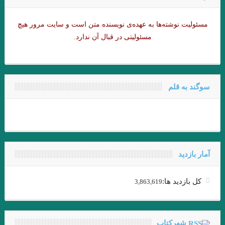
عطار نیشابوری.تذکرة الاولیاء/ذکر حسین منصور حلاج
مسئولیت نوشته‌‌ها به عهده‌ی نویسنده متن است و سایت مرور هیچ
میشل فوکو ” ادبیات و ترس “امیر احمدی آریان .
مسئولیتی در قبال آن ندارد.
از قدرت اسطوره ی “کمبل” تا امیر ارسلان “نقیب الممالک”/ فصل
سوم / جواد اسحاقیان
سوگند به قلم
داستان گزارش نوشته بارتلمی
آوازه جاودانه از توست”…شعیب خسروی
زودست، گالیا! نرسیدست کاروان… هوشنگ ابتهاج (۶اسفند ۱۳۰۶ – ۱۹
مرداد ۱۴۰۱)
آمار بازدید
داستان کوتاه خولیو کورتاسار مترجم: بهمن شاکری
کل بازدید ها:
3,863,619
.نقش اساطیر در دنیای مدرن و زندگی انسان امروزی
.تعزیه به عنوان یک نوع ادبی و نقش آن در ادبیات عامیانه ی ایران
شهرکتاب
.از بوطیقای نثر “تودوروف” تا امیر ارسلان “نقیب الممالک”/فصل دوم