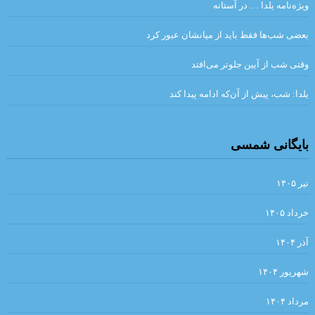
سوار شدن بر آنها ندارد.»
ویژه‌نامه یلدا … در آستانه
.بررسی داستان رستم و اسفندیار بر مبنای دیدگاه کلود برمون . علیرضا
بعضی شب‌ها فقط باید از میانشان عبور کرد
نبی لو
وقتی شب از آیین جلوتر می‌افتد
قران
یلدا: شب، پیش از آن‌که ادامه پیدا کند
.در هیچ رکابی نکند پای کَس آرام … آن لحظه که دستت حرکت داد عنان
را. انوری
بایگانی شمسی
.شبلی
پنكه‌ها راه مي‌روند / میترا داور
تیر ۱۴۰۵
و گذشته شدنِ این جهان، نادیده قصه‌ای است.»… بیهقی
خرداد ۱۴۰۵
آئینهای كتابسوزی
آذر ۱۴۰۴
گذشته ا شعری از آدونیس ا برگردان به پارسی: صالح بوعذار
.
.مزاحم . بورخس
…دعوت به صلح… نویسندگان جهان
شهریور ۱۴۰۴
من – من ✍ وی.اس.نایپل ? خیابان میگل مترجم: مهدی غبرایی
مرداد ۱۴۰۴