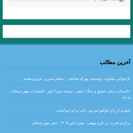
جواد اسحاقیان
مروری بر اين سوي رودخانه اودر “يوديت هرمان “مترجم :محمود
حسيني زاد /ضيا رشوند
فلاش . ایتالیو کالوینو . مترجم علی شاه علی
قران
شیوه های خلق فراداستان / مریم شریف نسب
آخرین مطالب
در بررسی شعر رُزا جمالی از منظرِ مطالعاتِ زنان/ گلاله هنری
لهب
بازخوانیِ ملکوت، نوشته‌ی بهرام صادقی – به‌قلمِ شیرین عزیزی‌مقدم
تحلیل کهن الگویی داستان رستم و اسفندیار / سید مجتبی میر میران،
«ایستادن میان عشق و جنگ ؛ شعر ، نوشته میترا داور . انتشارات مهر سبحان .
۱۴۰۵
انوش مرادی
شعری از ژان کوکتو مترجم: دکتر ترانه جوانبخت
. مقایسه هفت ‌خان رستم واسفندیار / نویسنده : لیلامرادی
تراژدی قدرت در تارخ بیهقی . میترا داور ۱۴۰۵ . نشر مهر سبحان
هنگامی که جز سرنیزه ها مرکبی نباشد، گرفتار و درمانده چاره ای جز