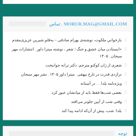
.گفتگوی پاریس ریویو با امبرتو اکو .عاطفه اولیایی (مترجم)
گفت‌وگو با ویلیام اس. باروز .ترجمه نیلوفر رحمانیان
MORUR.MAG@GMAIL.COM . تماس
انتقام چمن براتیگان . ترجمه علی رضا طاهری عراقی
بازخوانیِ ملکوت، نوشته‌ی بهرام صادقی – به‌قلمِ شیرین عزیزی‌مقدم
.از حکایت حسن بصری و نورالسّناء تا امیر ارسلان. فصل ششم. جواد
«ایستادن میان عشق و جنگ ؛ شعر ، نوشته میترا داور . انتشارات مهر
اسحاقیان
سبحان . ۱۴۰۵
ژاک دریدا / ساختار نشانه و بازی در سخن
شعری از ژان کوکتو مترجم: دکتر ترانه جوانبخت
تراژدی قدرت در تارخ بیهقی . میترا داور ۱۴۰۵ . نشر مهر سبحان
.خوانش ” بینا ـ متنی ” امیر ارسلان / فصل پنجم / جواد اسحاقیان
ویژه‌نامه یلدا … در آستانه
و قلم را لَختی بر وی بگریانم … بیهقی
بعضی شب‌ها فقط باید از میانشان عبور کرد
خوانش سبک شناختی امیر ارسلان بر پایه ی سبک شناسی “وِردانک”/
وقتی شب از آیین جلوتر می‌افتد
فصل چهارم / جواد اسحاقیان
یلدا: شب، پیش از آن‌که ادامه پیدا کند
.یاکووس کامپانل‌لیس | مترجم: ‌احمد شاملو
یدالله رؤیایی مشهور به رؤیا (۱۷ اردیبهشت ۱۳۱۱ – ۲۳ شهریور ۱۴۰۱)
توجه