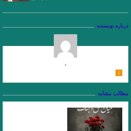
اسحاقیان
چند شعر کوتاه از زانا کوردستانی
درباره نویسنده
درجستجوی ۱۴۰۱
نيمى از شب يا اندكى از آن را بكاه
کاترین استریسیک. ترجمه:رزا جمالی
دشت آبی .امیر حسین تیکنی
.
. او و من . ناتالیا گینزبورگ .ترجمه محسن ابراهیم
وآن اتفاق رقم می‌خورد. ماهرو خوشکام
پریا . حسین آتش پرور
«کرونا» ویروس ۲۲ .شمس آقاجانی
مطالب مشابه
خالق نوساز صورتگر
Namiq Hewrami . ترجمه : زانا_کوردستانی
.یارعلی پور مقدم
” زبان من جهان من است “
چشم بندها . زیگفرید لنتس .برگردان : پويا ميرچي . انتشارات نگارنده