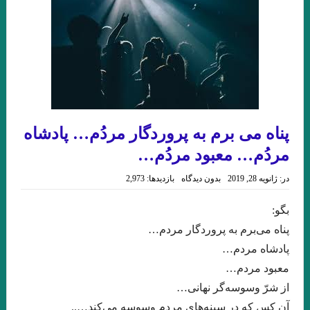
چکاوک حمیدی
.نقدی از نعمت مرادی بر مجموعه داستان ماه نیمروز شهریار مندنی پور
مروری بر کتاب امیرِِِ نوروز نوشته میترا داور . علی رضا ذیحق
مسیح عراق . حسن بلاسم
مروری بر تکنیک داستان نویسی عطار در ” حلاج ” . میترا داور
پناه می برم به پروردگار مردُم… پادشاه
شعری از شاپور احمدی
بازی / بارتلمی . ترجمه علی معصومی
مردُم… معبود مردُم…
بگو مرا نکشند . خوان رولفو
در:
ژانویه 28, 2019
بدون دیدگاه
بازدیدها: 2,973
با بوطیقای نو در ده اثر برجسته ادبیات ایران ، عراق ، ترکیه . جواد
بگو:
اسحاقیان. انتشارات حس هفتم/ ۱۴۰۲
پناه مى‌برم به پروردگار مردم…
رده ى حشرات ویلیام گس ترجمه ی علی معصومی
پادشاه مردم…
معبود مردم…
مجموعه شعر زیبایی و دریغ نوشته مجید عطاری . نشر سیب سرخ .
از شرّ وسوسه‌گر نهانى…
خوانش مدرنیستی رمان “تعبیر یک خواب طولانی” از “لیلا قیاسوَند”
آن كس كه در سينه‌هاى مردم وسوسه مى‌كند…..