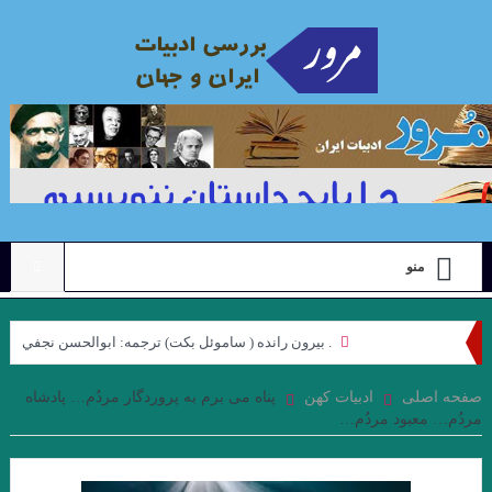
منو
. بيرون رانده ( ساموئل بكت) ترجمه: ابوالحسن نجفي
نگاهی به مجموعه داستان “رنگ ها”ی “محبوبه میرقدیری” با رویکرد
صفحه اصلی
ادبیات کهن
پناه می برم به پروردگار مردُم… پادشاه
مردُم… معبود مردُم…
“ژولیا کریستوا”. جواد اسحاقیان
علیرضا ذیحق ، نقدی بر مجموعه شعر ” کوچه نشین ِ کوچه بن بست ”