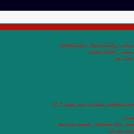
یکرد “ژولیا کریستوا”. جواد اسحاقیان
بن بست ” چکاوک حمیدی
مندنی پور
جواد اسحاقیان. انتشارات حس هفتم/ ۱۴۰۲
سرخ .
سوَند” جواد اسحاقیان . قسمت شانزدهم
حسان صدرائی