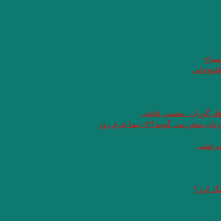
صباح
لیچ‌خانی
هاد گوران . محسن فاتحی
ی گویند؟۲» نیما خرم روز
نگ کرد؟