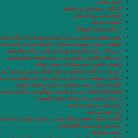
دیوار .سارتر
کرگدن . نوشته اوژن یونسکو
ساعت من . مارک تواین
.یعقوب یادعلی
. ‏ ?فیه ما فیه ✍مولانا
کهن اسطوره ضحاک در ایران (هزاره سوم قبل از میلاد) بیتا م
نقطه‌ی روشن. نویسنده: یاسوناری کاواباتا مترجم: محمد‌رضا ق
….و كار…چنان تنگ شده بود كه از تاتار در تاتار ميگريختم
.مرزهای خلاقیت و افسردگی.ترجمه: احسان محمدحسینی
توشه برداشتن آیینه سبکباران نیست /صائب
. مروری بر کتاب “ما همه در عصر شکار به سر می‌بریم “‌ فر
.«آسیب شناسی زبان زنان و مردان: چرا زنان متفاوت تر از مردان سخن م
گئورگ تراكل . شب زمستاني. برگردان شاپور احمدي
Arash The Archer به زبان فارسی و انگلیسی. برگردان: امیر مرعشی
.چرا لازم است برای کودکان قصه بگوییم؟
و هر امتى را پيامبرى است
ابن رشد .بورخس
انگه بر سنگی بخفت و سنگ خورد …با چنین کس از چه باید ج
.بیت من بیت نیست اقلیم است
.نجیب محفوظ