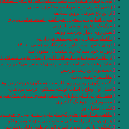
امیر ارسلان به عنوان “رمانس”. فصل چهاردم . جواد اسحاقیا
زخمی که زنی بر ما مردانه و محکم زن.سنایی
از این باغ شرقی. پروین سلاجقه
منزل آسایش من محو در خود گشتن است. صائب تبریزی
مرگ یک راهزن. لوییجی بارتزینی.
نقش روی دیوار .ویرجینیا وولف
. گفتگو با خوان رولفو نویسنده پدروپارامو
دریای جامع . میترا داور . نشر نگارنده هستی . ۱۴۰۱
زیور به خود مبند که زیبا ببینمت… مفتون امینی
از ملک جمشید نقیب الممالک تا امیر ارسلان نقیب الممالک 
شاید بهشت جایی است که نه تهدیدی احساس می‌کنیم و نه نیا
.جستجوی ابن رشد/ بورخس
عقل سرخ . سهروردی
.گفت وگوی پاریس ریویو با ارنست همینگوی/ هرچقدر در نوشتن
فصل اول وداع با اسلحه نوشته همینگوی ترجمه دریابندری
فصل اخر مرگ ایوان اییلیج نوشته تولستوی …یکی بالای سرش گف
معصوم اول . هوشنگ گلشیری
تیک… میترا داور
.نگاهی به “گوستاو فلوبرگوستاو فلوبر: مادام بوواری خود من
هر زبان، جهان را به‌شکلی متفاوت می‌سازد.»اومبرتو اکو
.گفتگوی پاریس ریویو با امبرتو اکو .عاطفه اولیایی (مترجم)