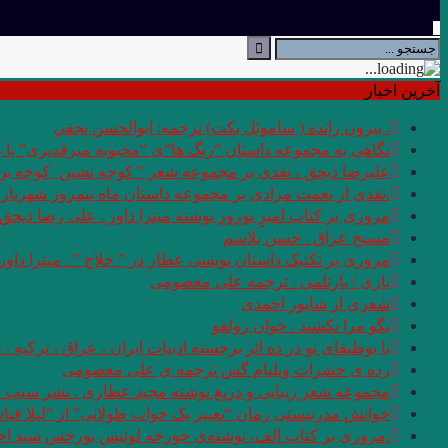
آخرین اخبار
. بيرون رانده ( ساموئل بكت) ترجمه: ابوالحسن نجفي
نگاهی به مجموعه داستان “رنگ ها”ی “محبوبه میرقدیری” با رو
علیرضا ذیحق ، نقدی بر مجموعه شعر ” کوچه نشین ِ کوچه 
.نقدی از نعمت مرادی بر مجموعه داستان ماه نیمروز شهریار 
مروری بر کتاب امیرِِِ نوروز نوشته میترا داور . علی رضا ذیحق
مسیح عراق . حسن بلاسم
مروری بر تکنیک داستان نویسی عطار در ” حلاج ” . میترا داور
بازی / بارتلمی . ترجمه علی معصومی
شعری از شاپور احمدی
بگو مرا نکشند . خوان رولفو
با بوطیقای نو در ده اثر برجسته ادبیات ایران ، عراق ، ترکیه . 
رده ى حشرات ویلیام گس ترجمه ی علی معصومی
مجموعه شعر زیبایی و دریغ نوشته مجید عطاری . نشر سیب 
خوانش مدرنیستی رمان “تعبیر یک خواب طولانی” از “لیلا قیا
.مروری بر کتاب الف، نوشته‌ی خورخه لوئیس بورخس سید ا