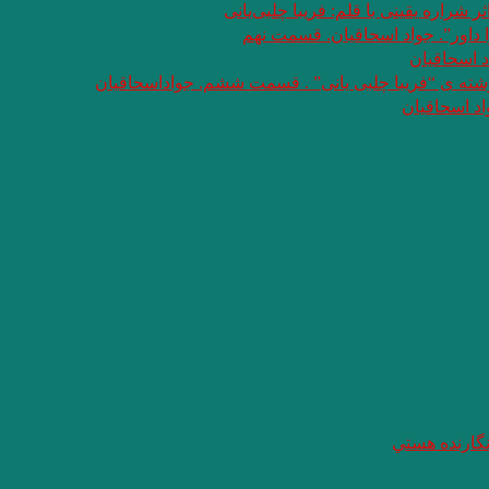
شراره یقینی با قلم: فریبا چلبی‌یانی
 داور”. جواد اسحاقیان. قسمت نهم
د اسحاقیان
وشته ی “فریبا چلبی یانی” . قسمت ششم. جواداسحاقیان
د اسحاقیان
 نگارنده هستي