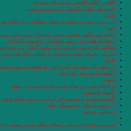
فلاش . ایتالیو کالوینو . مترجم علی شاه علی
شیوه های خلق فراداستان / مریم شریف نسب
قران
در بررسی شعر رُزا جمالی از منظرِ مطالعاتِ زنان/ گلاله هنر
لهب
تحلیل کهن الگویی داستان رستم و اسفندیار / سید مجتبی میر
. مقایسه هفت ‌خان رستم واسفندیار / نویسنده : لیلامرادی
هنگامی که جز سرنیزه ها مرکبی نباشد، گرفتار و درمانده چاره
.بررسی داستان رستم و اسفندیار بر مبنای دیدگاه کلود برمون 
قران
.در هیچ رکابی نکند پای کَس آرام … آن لحظه که دستت حرکت 
پنكه‌ها راه مي‌روند / میترا داور
.شبلی
و گذشته شدنِ این جهان، نادیده قصه‌ای است.»… بیهقی
آئینهای كتابسوزی
گذشته ا شعری از آدونیس ا برگردان به پارسی: صالح بوعذار
…دعوت به صلح… نویسندگان جهان
.مزاحم . بورخس
.
من – من ✍ وی.اس.نایپل ? خیابان میگل مترجم: مهدی غبرای