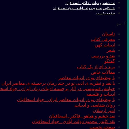
نقد خشم و هیاهو . فاکنر . اسحاقیان
نقد کلیدر محمود دولت ابادی . جواد اسحاقیان
صفحه نخست
منو
داستان
معرفی کتاب
ادبیات کهن
شعر
نقد و بررسی
گفتگو
برید ه ای از یک کتاب
مقالات خاص
با بوطیقای نو در ادبیات معاصر
با نقد و نظریه ی ادبی نو در چند رمان برجسته ی معاصر ایران
خوانش فمینیستی در آثار برجسته ادبیات زنان ایران . جواد اسحا
ادبیات و فلسفه
با بوطیقای نو در ادبیات معاصر ایران . جواد اسحاقیان
روان شناسی و ادبیات
امیر ارسلان
نقد خشم و هیاهو . فاکنر . اسحاقیان
نقد کلیدر محمود دولت ابادی . جواد اسحاقیان
صفحه نخست