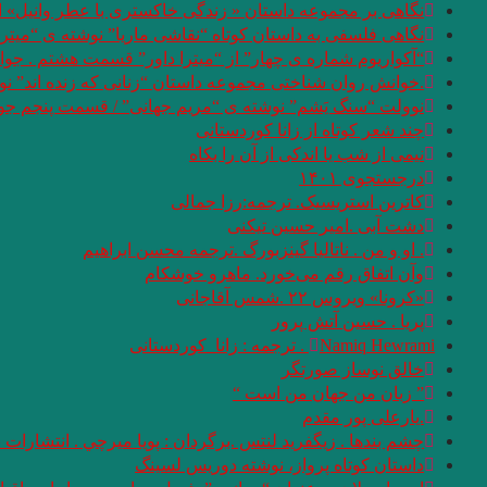
نگاهی بر مجموعه داستان « زندگی خاکستری با عطر وانیل» اثر 
نگاهی فلسفی به داستان کوتاه “نقاشی ماریا” نوشته ی “میترا
“آکواریوم شماره ی چهار” از “میترا داور” قسمت هشتم . جوا
.خوانش روان شناختی مجموعه داستان “زنانی که زنده اند” ن
نوولت “سنگ یَشم” نوشته ی “مریم جهانی” / قسمت پنجم جوا
چند شعر کوتاه از زانا کوردستانی
نيمى از شب يا اندكى از آن را بكاه
درجستجوی ۱۴۰۱
کاترین استریسیک. ترجمه:رزا جمالی
دشت آبی .امیر حسین تیکنی
. او و من . ناتالیا گینزبورگ .ترجمه محسن ابراهیم
وآن اتفاق رقم می‌خورد. ماهرو خوشکام
«کرونا» ویروس ۲۲ .شمس آقاجانی
پریا . حسین آتش پرور
Namiq Hewrami . ترجمه : زانا_کوردستانی
خالق نوساز صورتگر
” زبان من جهان من است “
.یارعلی پور مقدم
چشم بندها . زیگفرید لنتس .برگردان : پويا ميرچي . انتشارات
داستان کوتاه پرواز، نوشته دوریس لسینگ