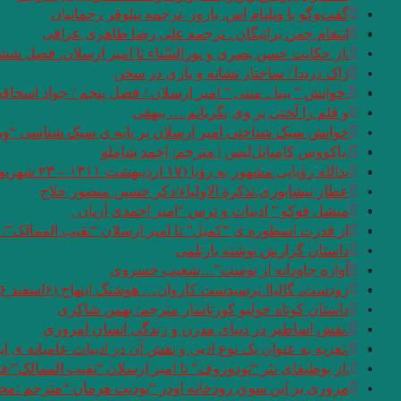
گفت‌وگو با ویلیام اس. باروز .ترجمه نیلوفر رحمانیان
انتقام چمن براتیگان . ترجمه علی رضا طاهری عراقی
.از حکایت حسن بصری و نورالسّناء تا امیر ارسلان. فصل شش
ژاک دریدا / ساختار نشانه و بازی در سخن
.خوانش ” بینا ـ متنی ” امیر ارسلان / فصل پنجم / جواد اسحاقی
و قلم را لَختی بر وی بگریانم … بیهقی
خوانش سبک شناختی امیر ارسلان بر پایه ی سبک شناسی “وِرد
.یاکووس کامپانل‌لیس | مترجم: ‌احمد شاملو
یدالله رؤیایی مشهور به رؤیا (۱۷ اردیبهشت ۱۳۱۱ – ۲۳ شهریور ۱۴۰۱)
عطار نیشابوری.تذکرة الاولیاء/ذکر حسین منصور حلاج
میشل فوکو ” ادبیات و ترس “امیر احمدی آریان .
از قدرت اسطوره ی “کمبل” تا امیر ارسلان “نقیب الممالک”/
داستان گزارش نوشته بارتلمی
آوازه جاودانه از توست”…شعیب خسروی
زودست، گالیا! نرسیدست کاروان… هوشنگ ابتهاج (۶اسفند ۱۳۰۶ – ۱۹ مرداد ۱۴۰۱)
داستان کوتاه خولیو کورتاسار مترجم: بهمن شاکری
.نقش اساطیر در دنیای مدرن و زندگی انسان امروزی
.تعزیه به عنوان یک نوع ادبی و نقش آن در ادبیات عامیانه ی ای
.از بوطیقای نثر “تودوروف” تا امیر ارسلان “نقیب الممالک”/
مروری بر اين سوي رودخانه اودر “يوديت هرمان “مترجم :محم