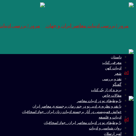
داستان
معرفی کتاب
ادبیات کهن
شعر
نقد و بررسی
گفتگو
برید ه ای از یک کتاب
مقالات خاص
با بوطیقای نو در ادبیات معاصر
با نقد و نظریه ی ادبی نو در چند رمان برجسته ی معاصر ایران
خوانش فمینیستی در آثار برجسته ادبیات زنان ایران . جواد اسحاقیان
ادبیات و فلسفه
با بوطیقای نو در ادبیات معاصر ایران . جواد اسحاقیان
روان شناسی و ادبیات
امیر ارسلان