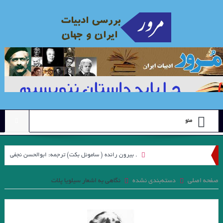
منو
. بيرون رانده ( ساموئل بكت) ترجمه: ابوالحسن نجفي
نگاهی به مجموعه داستان “رنگ ها”ی “محبوبه میرقدیری” با رویکرد “ژولیا
صفحه اصلی
دسته‌بندی نشده
نگاهی به اشعار سیلویا پلات
کریستوا”. جواد اسحاقیان
علیرضا ذیحق ، نقدی بر مجموعه شعر ” کوچه نشین ِ کوچه بن بست ” چکاوک