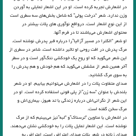
در اشعارش تجربه کرده است. او در این اشعار تمایلی به آوردن
دشت آبی .امیر حسین تیکنی
وزن ندارد. شعر “درخت پولی” که شامل بخش‌های سه سطری است
. او و من . ناتالیا گینزبورگ .ترجمه محسن ابراهیم
از این نوع اشعار است. درواقع نوآوری های پلات بیشتر در
محتوای اشعارش می‌باشند تا در فرم آنها.
وآن اتفاق رقم می‌خورد. ماهرو خوشکام
او شعر “الکترا در مسیر آزالیا”را درباره قبر پدرش نوشته است.
پریا . حسین آتش پرور
«کرونا» ویروس ۲۲ .شمس آقاجانی
مرگ پدرش در افت روحی او تاثیر داشته است. شاعر در سطری از
خالق نوساز صورتگر
Namiq Hewrami . ترجمه : زانا_کوردستانی
این شعر می‌گوید که او روح یک خودکشی ننگ‌آور است و در سطر
آخر همین شعر از عشقش می‌گوید که هم خودش و هم پدرش را
.یارعلی پور مقدم
” زبان من جهان من است “
به سوی مرگ کشانید.
چشم بندها . زیگفرید لنتس .برگردان : پويا ميرچي . انتشارات نگارنده هستي
صدای متفاوت پلات را در اشعارش می‌توانیم بیابیم. او در شعر
داستان کوتاه پرواز، نوشته دوریس لسینگ
بلندش با عنوان “سه زن”از پلی فونی استفاده کرده است. او در
این شعر از نگرانی‌اش درباره زندگی با تد هیوز، بیماری‌اش و
امیر ارسلان به عنوان “رمانس”. فصل چهاردم . جواد اسحاقیان
مرگ سخن گفته است.
زخمی که زنی بر ما مردانه و محکم زن.سنایی
در اشعارش با عناوین “ترسناک”و “لبه”نیز می‌بینیم که از مرگ
از این باغ شرقی. پروین سلاجقه
نوشته است. این اشعار تمایل پلات را به خودکشی نشان می‌دهند.
صدای زنانه در شعر پلات صدای اعتراض است، اعتراض به