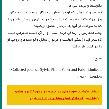
منزل آسایش من محو در خود گشتن است. صائب تبریزی
تفاوت‌ها و بی‌عدالتی ها.
نقش روی دیوار .ویرجینیا وولف
مرگ یک راهزن. لوییجی بارتزینی.
تصاویر و نمادهایی که او در اشعارش به کار برده محدود به مکان
. گفتگو با خوان رولفو نویسنده پدروپارامو
و زمان نیستند و تجربیات خود او چه در بیداری و چه در عالم رویا
که به صراحت از آنها یاد کرده را شامل می‌شوند.
دریای جامع . میترا داور . نشر نگارنده هستی . ۱۴۰۱
پلات اشعارش را زندگی کرده است. او از آن دسته شاعرانی است
زیور به خود مبند که زیبا ببینمت… مفتون امینی
که شعر آینه زندگی آنهاست و می‌توان تمایل وخواسته‌های روحی او
را در اشعارش یافت.‌
از ملک جمشید نقیب الممالک تا امیر ارسلان نقیب الممالک با رویکرد جوزف
کمبل. فصل هشت . جواد اسحاقیان
منبع:
شاید بهشت جایی است که نه تهدیدی احساس می‌کنیم و نه نیازی به دفاع
Collected poems- Sylvia Plath- Faber and Faber Limited-
عقل سرخ . سهروردی
.جستجوی ابن رشد/ بورخس
1989- London.
.گفت وگوی پاریس ریویو با ارنست همینگوی/ هرچقدر در نوشتن بیشتر پیش
بیشتر بخوانید
سویه های مدرنیسم در رمان خشم و هیاهو
بروید، بیشتر تنها می شوید
نوشته ویلیام فاکنر.فصل هشتم. جواد اسحاقیان
فصل اول وداع با اسلحه نوشته همینگوی ترجمه دریابندری