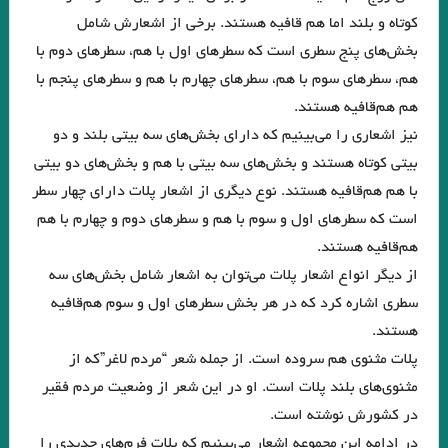
کوتاه و بلند اما هم قافیه هستند. برخی از اشعارش شامل
اسحاقیان . قسمت شانزدهم
بخش‌های پنج سطری است که سطرهای اول با هم، سطرهای دوم با
.مروری بر کتاب الف، نوشته‌ی خورخه لوئیس بورخس سید احسان صدرائی
هم، سطرهای سوم با هم، سطرهای چهارم با هم و سطرهای پنجم با
نگاهی بر مجموعه داستان « زندگی خاکستری با عطر وانیل» اثر شراره یقینی با
هم هم‌قافیه‌ هستند.
نیز اشعاری را می‌بینیم که دارای بخش‌های سه بیتی بلند و دو
قلم: فریبا چلبی‌یانی
بیتی کوتاه هستند و بخش‌های سه بیتی با هم و بخش‌های دو بیتی
نگاهی فلسفی به داستان کوتاه “نقاشی ماریا” نوشته ی “میترا داور”. جواد
با هم هم‌قافیه هستند. نوع دیگری از اشعار پلات دارای چهار سطر
اسحاقیان. قسمت نهم
است که سطرهای اول و سوم با هم و سطرهای دوم و چهارم با هم
هم‌قافیه هستند.
“آکواریوم شماره ی چهار” از “میترا داور” قسمت هشتم . جواد اسحاقیان
از دیگر انواع اشعار پلات می‌توان به اشعار شامل بخش‌های سه
.خوانش روان شناختی مجموعه داستان “زنانی که زنده اند” نوشته ی “فریبا
سطری اشاره کرد که در هر بخش سطرهای اول و سوم هم‌قافیه
چلبی یانی” . قسمت ششم. جواداسحاقیان
هستند.
پلات مثنوی هم سروده است. از جمله شعر “مردم لاغر”که از
نوولت “سنگ یَشم” نوشته ی “مریم جهانی” / قسمت پنجم جواد اسحاقیان
مثنوی‌های بلند پلات است. او در این شعر از وضعیت مردم فقیر
نيمى از شب يا اندكى از آن را بكاه
چند شعر کوتاه از زانا کوردستانی
در کشورش نوشته است.
کاترین استریسیک. ترجمه:رزا جمالی
درجستجوی ۱۴۰۱
در ادامه این مجموعه اشعار می‌بینیم که پلات فرم‌های جدیدی را