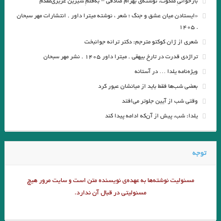
بازخوانیِ ملکوت، نوشته‌ی بهرام صادقی – به‌قلمِ شیرین عزیزی‌مقدم
گذشته ا شعری از آدونیس ا برگردان به پارسی: صالح بوعذار
«ایستادن میان عشق و جنگ ؛ شعر ، نوشته میترا داور . انتشارات مهر سبحان
.
.مزاحم . بورخس
…دعوت به صلح… نویسندگان جهان
. ۱۴۰۵
من – من ✍ وی.اس.نایپل ? خیابان میگل مترجم: مهدی غبرایی
شعری از ژان کوکتو مترجم: دکتر ترانه جوانبخت
تراژدی قدرت در تارخ بیهقی . میترا داور ۱۴۰۵ . نشر مهر سبحان
کرگدن . نوشته اوژن یونسکو
دیوار .سارتر
ویژه‌نامه یلدا … در آستانه
. ‏ ?فیه ما فیه ✍مولانا
.یعقوب یادعلی
ساعت من . مارک تواین
بعضی شب‌ها فقط باید از میانشان عبور کرد
کهن اسطوره ضحاک در ایران (هزاره سوم قبل از میلاد) بیتا مصباح
وقتی شب از آیین جلوتر می‌افتد
نقطه‌ی روشن. نویسنده: یاسوناری کاواباتا مترجم: محمد‌رضا قلیچ‌خانی
یلدا: شب، پیش از آن‌که ادامه پیدا کند
….و كار…چنان تنگ شده بود كه از تاتار در تاتار ميگريختم
.مرزهای خلاقیت و افسردگی.ترجمه: احسان محمدحسینی
توجه
توشه برداشتن آیینه سبکباران نیست /صائب
مسئولیت نوشته‌‌ها به عهده‌ی نویسنده متن است و سایت مرور هیچ
. مروری بر کتاب “ما همه در عصر شکار به سر می‌بریم “‌ فرهاد گوران . محسن
مسئولیتی در قبال آن ندارد.
فاتحی