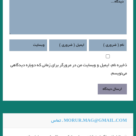
مرادی
. مقایسه هفت ‌خان رستم واسفندیار / نویسنده : لیلامرادی
هنگامی که جز سرنیزه ها مرکبی نباشد، گرفتار و درمانده چاره ای جز سوار شدن
بر آنها ندارد.»
.بررسی داستان رستم و اسفندیار بر مبنای دیدگاه کلود برمون . علیرضا نبی لو
ذخیره نام، ایمیل و وبسایت من در مرورگر برای زمانی که دوباره دیدگاهی
قران
می‌نویسم.
.در هیچ رکابی نکند پای کَس آرام … آن لحظه که دستت حرکت داد عنان را.
انوری
.شبلی
پنكه‌ها راه مي‌روند / میترا داور
و گذشته شدنِ این جهان، نادیده قصه‌ای است.»… بیهقی
MORUR.MAG@GMAIL.COM . تماس
آئینهای كتابسوزی