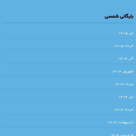
.بررسی تطبیقی شخصیت، زندگی، احوال و اقوال ابراهیم ادهم و بودا
بایگانی شمسی
پروین سلاجقه
ادبیات چند صدایی
.نشانه شناسی در پنج گنج نظامی گنجوی‎ . عباس موذن
تیر ۱۴۰۵
از ابرها … آن تکه که تویی، نخواهد بارید
خرداد ۱۴۰۵
دست‌های تو تصمیمم بود ،باید می‌گرفتم و دور می‌شدم
آذر ۱۴۰۴
لکه‌های سفید /نویسنده: کورت‌ توخولسکی/ مترجم: محمد‌حسین عضدانلو
شهریور ۱۴۰۴
.تاثیر تاریخ بیهقی بر ادبیات منظوم ایران…عباس مؤذن
مرداد ۱۴۰۴
آتش آتش است . ماهرو خوشکام
تیر ۱۴۰۴
رسول_یونان
عرب دوستی / نویسنده: ژان کو / مترجم: ابوالحس نجفی
خرداد ۱۴۰۴
.ویرجینیا ولف/ نقش روي ديوار
اردیبهشت ۱۴۰۴
. علیرضا ذیحق/ رازهای جاذبه و گیرایی ِ قصه ی ” کچل کفتر باز ” نوشته ی
فروردین ۱۴۰۴
صمد بهرنگی