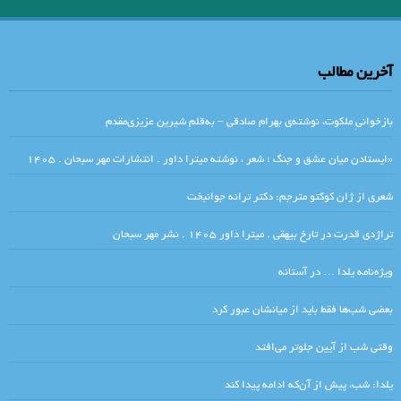
.نگاهی بر رمان نقشینه نوشته‌ی شیوا شکوری /فریبا چلبی‌یانی
.الر
.احمد_شاملو
آخرین مطالب
.داستان بلند «دنیای قُزقُزایی» نوشته مجتبی تجلی/جلال صابری نژاد
.مروری بر ادبیات نظری پدیدارشناسی
ریخت‌شناسی. دکتر هومن ناظمیان
بازخوانیِ ملکوت، نوشته‌ی بهرام صادقی – به‌قلمِ شیرین عزیزی‌مقدم
گیس بانو برایت کهری چیده ام ✍ :ضیا رشوند
«ایستادن میان عشق و جنگ ؛ شعر ، نوشته میترا داور . انتشارات مهر سبحان . ۱۴۰۵
پیرامونِ مفهومِ پلی‌فونی یا چند صدایی در ادبیات، آرش سیفی
شعری از ژان کوکتو مترجم: دکتر ترانه جوانبخت
شباهت‌های سبکی شعر شاملو و نثر تاریخ بیهقی . نویسندگان : احمد خاتمی،
تراژدی قدرت در تارخ بیهقی . میترا داور ۱۴۰۵ . نشر مهر سبحان
مصطفی ملک‌پائین
ویژه‌نامه یلدا … در آستانه
خرید اینترنتی کتاب هم دیوار نوشته میترا داور – دوزبانه : فارسی المانی –
بعضی شب‌ها فقط باید از میانشان عبور کرد
ترجمه المانی کتاب : پویان میرچی
وقتی شب از آیین جلوتر می‌افتد
عشق، مرگِ کوچک است …ابن عربی
یلدا: شب، پیش از آن‌که ادامه پیدا کند
.مراحل رشد و تکامل تفکر فلسفی ادموند هوسرل