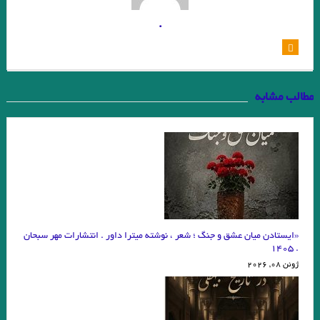
و قلم را لَختی بر وی بگریانم … بیهقی
.
خوانش سبک شناختی امیر ارسلان بر پایه ی سبک شناسی “وِردانک”/ فصل
چهارم / جواد اسحاقیان
.یاکووس کامپانل‌لیس | مترجم: ‌احمد شاملو
مطالب مشابه
یدالله رؤیایی مشهور به رؤیا (۱۷ اردیبهشت ۱۳۱۱ – ۲۳ شهریور ۱۴۰۱)
عطار نیشابوری.تذکرة الاولیاء/ذکر حسین منصور حلاج
میشل فوکو ” ادبیات و ترس “امیر احمدی آریان .
از قدرت اسطوره ی “کمبل” تا امیر ارسلان “نقیب الممالک”/ فصل سوم / جواد
اسحاقیان
«ایستادن میان عشق و جنگ ؛ شعر ، نوشته میترا داور . انتشارات مهر سبحان
. ۱۴۰۵
داستان گزارش نوشته بارتلمی
ژوئن 08, 2026
آوازه جاودانه از توست”…شعیب خسروی
زودست، گالیا! نرسیدست کاروان… هوشنگ ابتهاج (۶اسفند ۱۳۰۶ – ۱۹