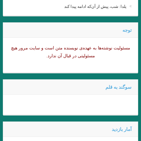
یلدا: شب، پیش از آن‌که ادامه پیدا کند
عطار نیشابوری.تذکرة الاولیاء/ذکر حسین منصور حلاج
میشل فوکو ” ادبیات و ترس “امیر احمدی آریان .
توجه
از قدرت اسطوره ی “کمبل” تا امیر ارسلان “نقیب الممالک”/ فصل
سوم / جواد اسحاقیان
مسئولیت نوشته‌‌ها به عهده‌ی نویسنده متن است و سایت مرور هیچ
مسئولیتی در قبال آن ندارد.
داستان گزارش نوشته بارتلمی
آوازه جاودانه از توست”…شعیب خسروی
زودست، گالیا! نرسیدست کاروان… هوشنگ ابتهاج (۶اسفند ۱۳۰۶ – ۱۹
سوگند به قلم
مرداد ۱۴۰۱)
داستان کوتاه خولیو کورتاسار مترجم: بهمن شاکری
.نقش اساطیر در دنیای مدرن و زندگی انسان امروزی
.تعزیه به عنوان یک نوع ادبی و نقش آن در ادبیات عامیانه ی ایران
آمار بازدید
.از بوطیقای نثر “تودوروف” تا امیر ارسلان “نقیب الممالک”/فصل دوم