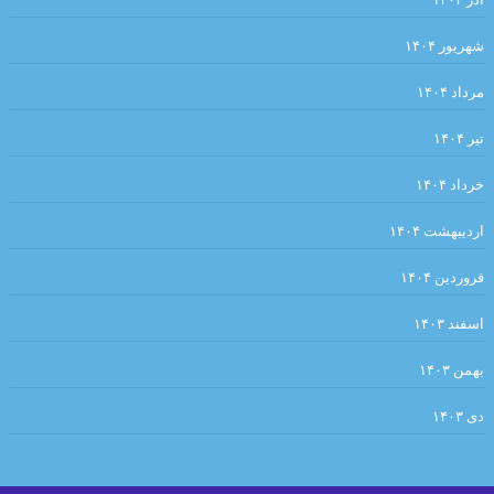
کرگدن . نوشته اوژن یونسکو
دیوار .سارتر
شهریور ۱۴۰۴
.یعقوب یادعلی
ساعت من . مارک تواین
مرداد ۱۴۰۴
. ‏ ?فیه ما فیه ✍مولانا
کهن اسطوره ضحاک در ایران (هزاره سوم قبل از میلاد) بیتا مصباح
تیر ۱۴۰۴
نقطه‌ی روشن. نویسنده: یاسوناری کاواباتا مترجم: محمد‌رضا قلیچ‌خانی
خرداد ۱۴۰۴
….و كار…چنان تنگ شده بود كه از تاتار در تاتار ميگريختم
اردیبهشت ۱۴۰۴
.مرزهای خلاقیت و افسردگی.ترجمه: احسان محمدحسینی
فروردین ۱۴۰۴
توشه برداشتن آیینه سبکباران نیست /صائب
اسفند ۱۴۰۳
. مروری بر کتاب “ما همه در عصر شکار به سر می‌بریم “‌ فرهاد گوران .
بهمن ۱۴۰۳
محسن فاتحی
دی ۱۴۰۳
.«آسیب شناسی زبان زنان و مردان: چرا زنان متفاوت تر از مردان
سخن می گویند؟۲» نیما خرم روز