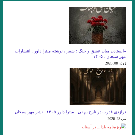
هستي
داستان کوتاه پرواز، نوشته دوریس لسینگ
امیر ارسلان به عنوان “رمانس”. فصل چهاردم . جواد اسحاقیان
زخمی که زنی بر ما مردانه و محکم زن.سنایی
از این باغ شرقی. پروین سلاجقه
«ایستادن میان عشق و جنگ ؛ شعر ، نوشته میترا داور . انتشارات
مهر سبحان . ۱۴۰۵
منزل آسایش من محو در خود گشتن است. صائب تبریزی
ژوئن 08, 2026
نقش روی دیوار .ویرجینیا وولف
مرگ یک راهزن. لوییجی بارتزینی.
. گفتگو با خوان رولفو نویسنده پدروپارامو
دریای جامع . میترا داور . نشر نگارنده هستی . ۱۴۰۱
زیور به خود مبند که زیبا ببینمت… مفتون امینی
تراژدی قدرت در تارخ بیهقی . میترا داور ۱۴۰۵ . نشر مهر سبحان
از ملک جمشید نقیب الممالک تا امیر ارسلان نقیب الممالک با رویکرد
می 28, 2026
جوزف کمبل. فصل هشت . جواد اسحاقیان