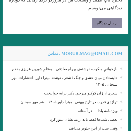
.گفتگوی پاریس ریویو با امبرتو اکو .عاطفه اولیایی (مترجم)
دیدگاهی می‌نویسم.
گفت‌وگو با ویلیام اس. باروز .ترجمه نیلوفر رحمانیان
انتقام چمن براتیگان . ترجمه علی رضا طاهری عراقی
.از حکایت حسن بصری و نورالسّناء تا امیر ارسلان. فصل ششم. جواد
اسحاقیان
MORUR.MAG@GMAIL.COM . تماس
ژاک دریدا / ساختار نشانه و بازی در سخن
بازخوانیِ ملکوت، نوشته‌ی بهرام صادقی – به‌قلمِ شیرین عزیزی‌مقدم
.خوانش ” بینا ـ متنی ” امیر ارسلان / فصل پنجم / جواد اسحاقیان
«ایستادن میان عشق و جنگ ؛ شعر ، نوشته میترا داور . انتشارات مهر
و قلم را لَختی بر وی بگریانم … بیهقی
سبحان . ۱۴۰۵
شعری از ژان کوکتو مترجم: دکتر ترانه جوانبخت
خوانش سبک شناختی امیر ارسلان بر پایه ی سبک شناسی “وِردانک”/
تراژدی قدرت در تارخ بیهقی . میترا داور ۱۴۰۵ . نشر مهر سبحان
فصل چهارم / جواد اسحاقیان
ویژه‌نامه یلدا … در آستانه
.یاکووس کامپانل‌لیس | مترجم: ‌احمد شاملو
بعضی شب‌ها فقط باید از میانشان عبور کرد
یدالله رؤیایی مشهور به رؤیا (۱۷ اردیبهشت ۱۳۱۱ – ۲۳ شهریور ۱۴۰۱)
وقتی شب از آیین جلوتر می‌افتد