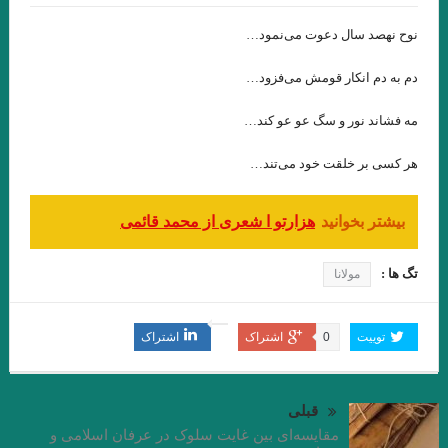
جواد اسحاقیان . قسمت شانزدهم
نوح نهصد سال دعوت می‌نمود…
.مروری بر کتاب الف، نوشته‌ی خورخه لوئیس بورخس سید احسان
دم به دم انکار قومش می‌فزود…
صدرائی
مه فشاند نور و سگ عو عو کند…
نگاهی بر مجموعه داستان « زندگی خاکستری با عطر وانیل» اثر شراره
هر کسی بر خلقت خود می‌تند…
یقینی با قلم: فریبا چلبی‌یانی
نگاهی فلسفی به داستان کوتاه “نقاشی ماریا” نوشته ی “میترا داور”.
بیشتر بخوانید
هزارتو ا شعری از محمد قائمی
جواد اسحاقیان. قسمت نهم
تگ ها :
مولانا
“آکواریوم شماره ی چهار” از “میترا داور” قسمت هشتم . جواد
اسحاقیان
توییت
0
اشتراک
اشتراک
.خوانش روان شناختی مجموعه داستان “زنانی که زنده اند” نوشته ی
“فریبا چلبی یانی” . قسمت ششم. جواداسحاقیان
قبلی
مقایسه‌اى بین غایت سلوک در عرفان اسلامى و
نوولت “سنگ یَشم” نوشته ی “مریم جهانی” / قسمت پنجم جواد