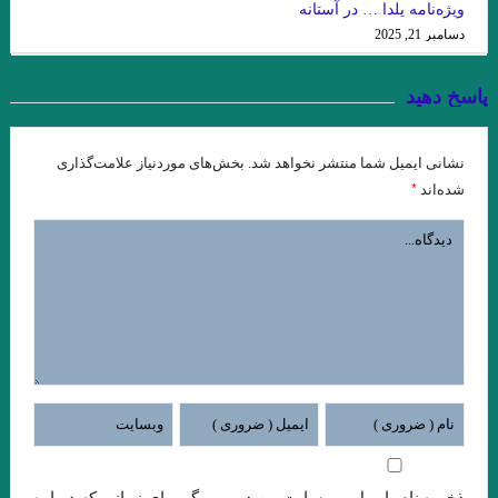
ویژه‌نامه یلدا … در آستانه
شاید بهشت جایی است که نه تهدیدی احساس می‌کنیم و نه نیازی به
دسامبر 21, 2025
دفاع
پاسخ دهید
عقل سرخ . سهروردی
.جستجوی ابن رشد/ بورخس
.گفت وگوی پاریس ریویو با ارنست همینگوی/ هرچقدر در نوشتن بیشتر
نشانی ایمیل شما منتشر نخواهد شد.
بخش‌های موردنیاز علامت‌گذاری
پیش بروید، بیشتر تنها می شوید
*
شده‌اند
فصل اول وداع با اسلحه نوشته همینگوی ترجمه دریابندری
فصل اخر مرگ ایوان اییلیج نوشته تولستوی …یکی بالای سرش گفت:
«تمام کرد!» ایوان ایلیچ گفته ی او را شنید و آن را در روح خود تکرار کرد. در
دل گفت: مرگ هم تمام شد دیگر از مرگ اثری نیست.»
تیک… میترا داور
معصوم اول . هوشنگ گلشیری
.نگاهی به “گوستاو فلوبرگوستاو فلوبر: مادام بوواری خود من هستم
هر زبان، جهان را به‌شکلی متفاوت می‌سازد.»اومبرتو اکو
ذخیره نام، ایمیل و وبسایت من در مرورگر برای زمانی که دوباره