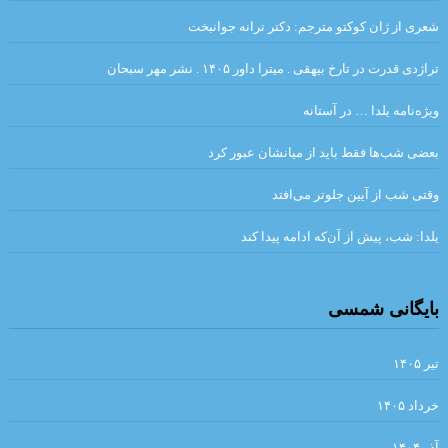
سوار شدن بر آنها ندارد.»
شعری از ژان کوکتو مترجم: دکتر ترانه جوانبخت
.بررسی داستان رستم و اسفندیار بر مبنای دیدگاه کلود برمون . علیرضا
تراژدی قدرت در تارخ بیهقی . میترا داور ۱۴۰۵ . نشر مهر سبحان
نبی لو
ویژه‌نامه یلدا … در آستانه
قران
بعضی شب‌ها فقط باید از میانشان عبور کرد
.در هیچ رکابی نکند پای کَس آرام … آن لحظه که دستت حرکت داد عنان
را. انوری
وقتی شب از آیین جلوتر می‌افتد
.شبلی
پنكه‌ها راه مي‌روند / میترا داور
یلدا: شب، پیش از آن‌که ادامه پیدا کند
و گذشته شدنِ این جهان، نادیده قصه‌ای است.»… بیهقی
بایگانی شمسی
آئینهای كتابسوزی
گذشته ا شعری از آدونیس ا برگردان به پارسی: صالح بوعذار
تیر ۱۴۰۵
.
.مزاحم . بورخس
…دعوت به صلح… نویسندگان جهان
خرداد ۱۴۰۵
من – من ✍ وی.اس.نایپل ? خیابان میگل مترجم: مهدی غبرایی
آذر ۱۴۰۴