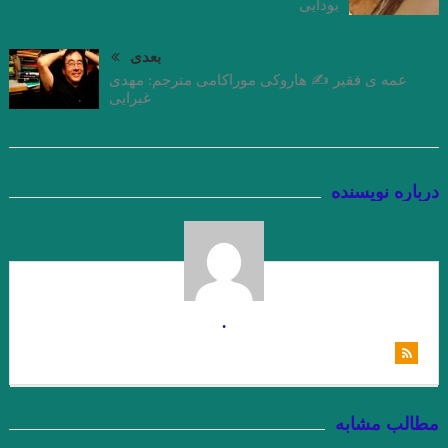
بودایى
اسحاقیان
بعدی
چند شعر کوتاه از زانا کوردستانی
عمه ی فقیر ✍ هاروکی موراکامی مترجم: مهدی
غبرایی
درجستجوی ۱۴۰۱
نيمى از شب يا اندكى از آن را بكاه
کاترین استریسیک. ترجمه:رزا جمالی
دشت آبی .امیر حسین تیکنی
درباره نویسنده
. او و من . ناتالیا گینزبورگ .ترجمه محسن ابراهیم
وآن اتفاق رقم می‌خورد. ماهرو خوشکام
پریا . حسین آتش پرور
«کرونا» ویروس ۲۲ .شمس آقاجانی
.
خالق نوساز صورتگر
Namiq Hewrami . ترجمه : زانا_کوردستانی
.یارعلی پور مقدم
” زبان من جهان من است “
چشم بندها . زیگفرید لنتس .برگردان : پويا ميرچي . انتشارات نگارنده
مطالب مشابه