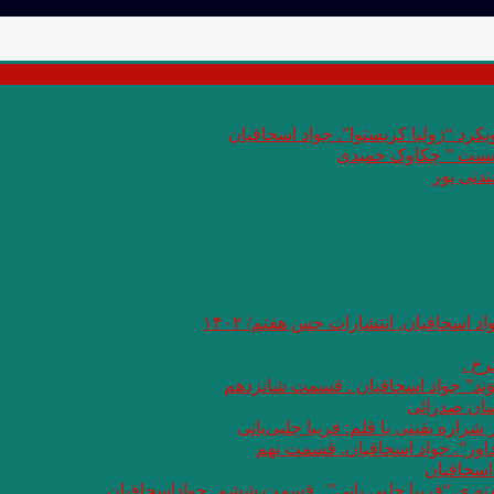
کرد “ژولیا کریستوا”. جواد اسحاقیان
 بست ” چکاوک حمیدی
دنی پور
اد اسحاقیان. انتشارات حس هفتم/ ۱۴۰۲
خ .
وَند” جواد اسحاقیان . قسمت شانزدهم
سان صدرائی
اره یقینی با قلم: فریبا چلبی‌یانی
داور”. جواد اسحاقیان. قسمت نهم
اسحاقیان
شته ی “فریبا چلبی یانی” . قسمت ششم. جواداسحاقیان