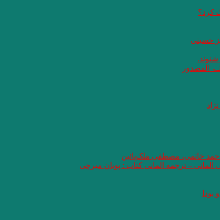
گ کرد؟
یز حسینی
 شنوند.
ثـۃ المصدور
ژاد
 احمد خاتمی، مصطفی ملک‌پائین
ی المانی – ترجمه المانی کتاب : پویان میرچی
 بودا