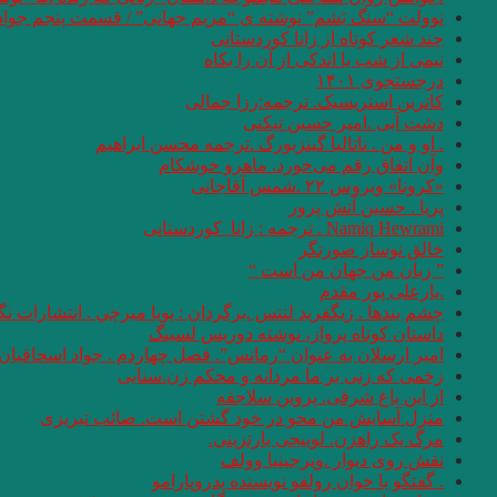
نوولت “سنگ یَشم” نوشته ی “مریم جهانی” / قسمت پنجم جواد
چند شعر کوتاه از زانا کوردستانی
نيمى از شب يا اندكى از آن را بكاه
درجستجوی ۱۴۰۱
کاترین استریسیک. ترجمه:رزا جمالی
دشت آبی .امیر حسین تیکنی
. او و من . ناتالیا گینزبورگ .ترجمه محسن ابراهیم
وآن اتفاق رقم می‌خورد. ماهرو خوشکام
«کرونا» ویروس ۲۲ .شمس آقاجانی
پریا . حسین آتش پرور
Namiq Hewrami . ترجمه : زانا_کوردستانی
خالق نوساز صورتگر
” زبان من جهان من است “
.یارعلی پور مقدم
چشم بندها . زیگفرید لنتس .برگردان : پويا ميرچي . انتشارات ن
داستان کوتاه پرواز، نوشته دوریس لسینگ
امیر ارسلان به عنوان “رمانس”. فصل چهاردم . جواد اسحاقیان
زخمی که زنی بر ما مردانه و محکم زن.سنایی
از این باغ شرقی. پروین سلاجقه
منزل آسایش من محو در خود گشتن است. صائب تبریزی
مرگ یک راهزن. لوییجی بارتزینی.
نقش روی دیوار .ویرجینیا وولف
. گفتگو با خوان رولفو نویسنده پدروپارامو