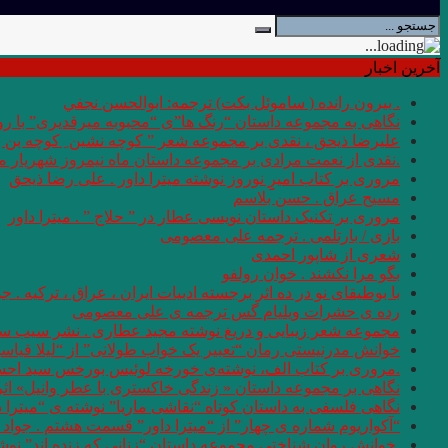
آخرین اخبار
. بيرون رانده ( ساموئل بكت) ترجمه: ابوالحسن نجفي
نگاهی به مجموعه داستان “رنگ ها”ی “محبوبه میرقدیری” با روی
علیرضا ذیحق ، نقدی بر مجموعه شعر ” کوچه نشین ِ کوچه بن
.نقدی از نعمت مرادی بر مجموعه داستان ماه نیمروز شهریار من
مروری بر کتاب امیرِِِ نوروز نوشته میترا داور . علی رضا ذیحق
مسیح عراق . حسن بلاسم
مروری بر تکنیک داستان نویسی عطار در ” حلاج ” . میترا داور
بازی / بارتلمی . ترجمه علی معصومی
شعری از شاپور احمدی
بگو مرا نکشند . خوان رولفو
با بوطیقای نو در ده اثر برجسته ادبیات ایران ، عراق ، ترکیه . جو
رده ى حشرات ویلیام گس ترجمه ی علی معصومی
مجموعه شعر زیبایی و دریغ نوشته مجید عطاری . نشر سیب سر
خوانش مدرنیستی رمان “تعبیر یک خواب طولانی” از “لیلا قیاس
.مروری بر کتاب الف، نوشته‌ی خورخه لوئیس بورخس سید اح
نگاهی بر مجموعه داستان « زندگی خاکستری با عطر وانیل» اثر شر
نگاهی فلسفی به داستان کوتاه “نقاشی ماریا” نوشته ی “میترا 
“آکواریوم شماره ی چهار” از “میترا داور” قسمت هشتم . جواد 
.خوانش روان شناختی مجموعه داستان “زنانی که زنده اند” نو