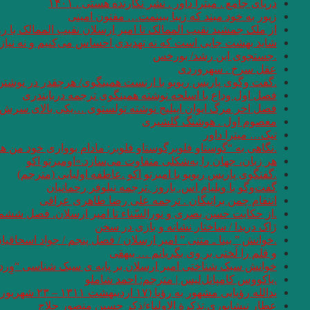
دریای جامع . میترا داور . نشر نگارنده هستی . ۱۴۰۱
زیور به خود مبند که زیبا ببینمت… مفتون امینی
از ملک جمشید نقیب الممالک تا امیر ارسلان نقیب الممالک با
شاید بهشت جایی است که نه تهدیدی احساس می‌کنیم و نه نیازی
.جستجوی ابن رشد/ بورخس
عقل سرخ . سهروردی
.گفت وگوی پاریس ریویو با ارنست همینگوی/ هرچقدر در نوشتن 
فصل اول وداع با اسلحه نوشته همینگوی ترجمه دریابندری
فصل اخر مرگ ایوان اییلیج نوشته تولستوی …یکی بالای سرش گفت
معصوم اول . هوشنگ گلشیری
تیک… میترا داور
.نگاهی به “گوستاو فلوبرگوستاو فلوبر: مادام بوواری خود من 
هر زبان، جهان را به‌شکلی متفاوت می‌سازد.»اومبرتو اکو
.گفتگوی پاریس ریویو با امبرتو اکو .عاطفه اولیایی (مترجم)
گفت‌وگو با ویلیام اس. باروز .ترجمه نیلوفر رحمانیان
انتقام چمن براتیگان . ترجمه علی رضا طاهری عراقی
.از حکایت حسن بصری و نورالسّناء تا امیر ارسلان. فصل ششم.
ژاک دریدا / ساختار نشانه و بازی در سخن
.خوانش ” بینا ـ متنی ” امیر ارسلان / فصل پنجم / جواد اسحاقیا
و قلم را لَختی بر وی بگریانم … بیهقی
خوانش سبک شناختی امیر ارسلان بر پایه ی سبک شناسی “وِردا
.یاکووس کامپانل‌لیس | مترجم: ‌احمد شاملو
یدالله رؤیایی مشهور به رؤیا (۱۷ اردیبهشت ۱۳۱۱ – ۲۳ شهریور ۱۴۰۱)
عطار نیشابوری.تذکرة الاولیاء/ذکر حسین منصور حلاج