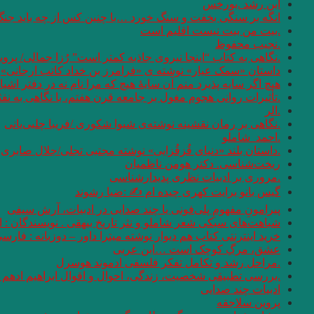
ابن رشد .بورخس
انگه بر سنگی بخفت و سنگ خورد …با چنین کس از چه باید جن
.بیت من بیت نیست اقلیم است
.نجیب محفوظ
.نگاهی به کتاب “اینجا نیروی جاذبه کمتر است” رُزا جمالی/ پرو
داستان «سمک عیار» نوشته ی «فرامرز بن خداد کاتب ارجانی»
هیچ اگر سایه پذیرد منم آن سایهٔ هیچ که مرا نام نه در دفتر اشیا
.تأثیرات روانی هجوم مغول بر جامعه قرن هفتم، با نگاهی به نف
.الر
.نگاهی بر رمان نقشینه نوشته‌ی شیوا شکوری /فریبا چلبی‌یانی
.احمد_شاملو
.داستان بلند «دنیای قُزقُزایی» نوشته مجتبی تجلی/جلال صابری ن
ریخت‌شناسی. دکتر هومن ناظمیان
.مروری بر ادبیات نظری پدیدارشناسی
گیس بانو برایت کهری چیده ام ✍ :ضیا رشوند
پیرامونِ مفهومِ پلی‌فونی یا چند صدایی در ادبیات، آرش سیفی
شباهت‌های سبکی شعر شاملو و نثر تاریخ بیهقی . نویسندگان :
خرید اینترنتی کتاب هم دیوار نوشته میترا داور – دوزبانه : فارس
عشق، مرگِ کوچک است …ابن عربی
.مراحل رشد و تکامل تفکر فلسفی ادموند هوسرل
.بررسی تطبیقی شخصیت، زندگی، احوال و اقوال ابراهیم ادهم و
ادبیات چند صدایی
پروین سلاجقه