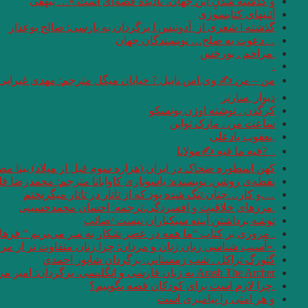
و گذشته شدنِ این جهان، نادیده قصه‌ای است.»… بیهقی
آئینهای كتابسوزی
گذشته ا شعری از آدونیس ا برگردان به پارسی: صالح بوعذار
…دعوت به صلح… نویسندگان جهان
.مزاحم . بورخس
.
من – من ✍ وی.اس.نایپل ? خیابان میگل مترجم: مهدی غبرایی
دیوار .سارتر
کرگدن . نوشته اوژن یونسکو
ساعت من . مارک تواین
.یعقوب یادعلی
. ‏ ?فیه ما فیه ✍مولانا
کهن اسطوره ضحاک در ایران (هزاره سوم قبل از میلاد) بیتا مص
نقطه‌ی روشن. نویسنده: یاسوناری کاواباتا مترجم: محمد‌رضا قل
….و كار…چنان تنگ شده بود كه از تاتار در تاتار ميگريختم
.مرزهای خلاقیت و افسردگی.ترجمه: احسان محمدحسینی
توشه برداشتن آیینه سبکباران نیست /صائب
. مروری بر کتاب “ما همه در عصر شکار به سر می‌بریم “‌ فره
.«آسیب شناسی زبان زنان و مردان: چرا زنان متفاوت تر از مردان سخن می 
گئورگ تراكل . شب زمستاني. برگردان شاپور احمدي
Arash The Archer به زبان فارسی و انگلیسی. برگردان: امیر مرعشی
.چرا لازم است برای کودکان قصه بگوییم؟
و هر امتى را پيامبرى است