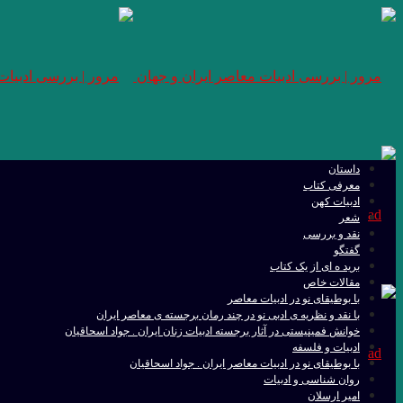
داستان
معرفی کتاب
ادبیات کهن
شعر
نقد و بررسی
گفتگو
برید ه ای از یک کتاب
مقالات خاص
با بوطیقای نو در ادبیات معاصر
با نقد و نظریه ی ادبی نو در چند رمان برجسته ی معاصر ایران
خوانش فمینیستی در آثار برجسته ادبیات زنان ایران . جواد اسحاقیان
ادبیات و فلسفه
با بوطیقای نو در ادبیات معاصر ایران . جواد اسحاقیان
روان شناسی و ادبیات
امیر ارسلان