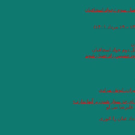
صل سوم / جواد اسحاقیان
ان
صل دوم جواد اسحاقیان
د حسيني زاد /ضيا رشوند
یران، انوش مرادی
ای جز سوار شدن بر آنها ندارد.»
علیرضا نبی لو
د عنان را. انوری