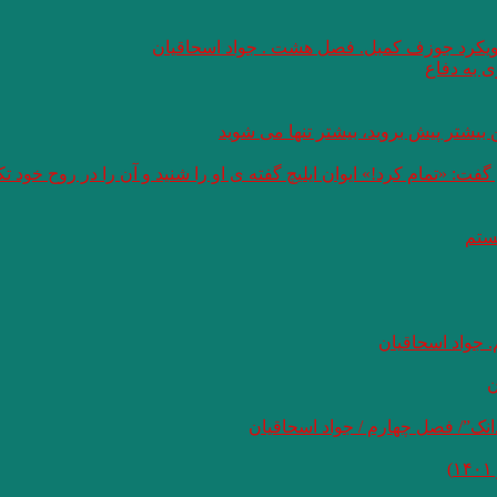
 رویکرد جوزف کمبل. فصل هشت . جواد اسحاقیان
 به دفاع
بیشتر پیش بروید، بیشتر تنها می شوید
: «تمام کرد!» ایوان ایلیچ گفته ی او را شنید و آن را در روح خود 
هستم
 جواد اسحاقیان
ن
نک”/ فصل چهارم / جواد اسحاقیان