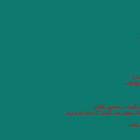
باح
یچ‌خانی
اد گوران . محسن فاتحی
گویند؟۲» نیما خرم روز