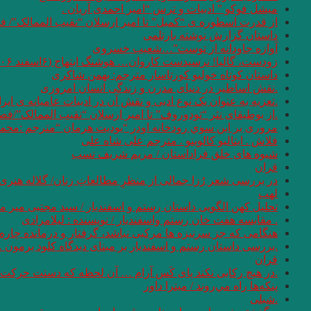
میشل فوکو ” ادبیات و ترس “امیر احمدی آریان .
از قدرت اسطوره ی “کمبل” تا امیر ارسلان “نقیب الممالک”/ ف
داستان گزارش نوشته بارتلمی
آوازه جاودانه از توست”…شعیب خسروی
زودست، گالیا! نرسیدست کاروان… هوشنگ ابتهاج (۶اسفند ۱۳۰۶ – ۱۹ مرداد ۱۴۰۱)
داستان کوتاه خولیو کورتاسار مترجم: بهمن شاکری
.نقش اساطیر در دنیای مدرن و زندگی انسان امروزی
.تعزیه به عنوان یک نوع ادبی و نقش آن در ادبیات عامیانه ی ایر
.از بوطیقای نثر “تودوروف” تا امیر ارسلان “نقیب الممالک”/ف
مروری بر اين سوي رودخانه اودر “يوديت هرمان “مترجم :محمو
فلاش . ایتالیو کالوینو . مترجم علی شاه علی
شیوه های خلق فراداستان / مریم شریف نسب
قران
در بررسی شعر رُزا جمالی از منظرِ مطالعاتِ زنان/ گلاله هنری
لهب
تحلیل کهن الگویی داستان رستم و اسفندیار / سید مجتبی میر م
. مقایسه هفت ‌خان رستم واسفندیار / نویسنده : لیلامرادی
هنگامی که جز سرنیزه ها مرکبی نباشد، گرفتار و درمانده چاره 
.بررسی داستان رستم و اسفندیار بر مبنای دیدگاه کلود برمون . 
قران
.در هیچ رکابی نکند پای کَس آرام … آن لحظه که دستت حرکت دا
پنكه‌ها راه مي‌روند / میترا داور
.شبلی