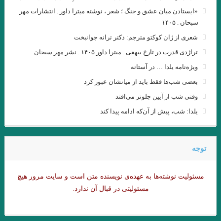
.گفتگوی پاریس ریویو با امبرتو اکو .عاطفه اولیایی (مترجم)
«ایستادن میان عشق و جنگ ؛ شعر ، نوشته میترا داور . انتشارات مهر
سبحان . ۱۴۰۵
گفت‌وگو با ویلیام اس. باروز .ترجمه نیلوفر رحمانیان
شعری از ژان کوکتو مترجم: دکتر ترانه جوانبخت
انتقام چمن براتیگان . ترجمه علی رضا طاهری عراقی
تراژدی قدرت در تارخ بیهقی . میترا داور ۱۴۰۵ . نشر مهر سبحان
.از حکایت حسن بصری و نورالسّناء تا امیر ارسلان. فصل ششم. جواد
ویژه‌نامه یلدا … در آستانه
بعضی شب‌ها فقط باید از میانشان عبور کرد
اسحاقیان
وقتی شب از آیین جلوتر می‌افتد
ژاک دریدا / ساختار نشانه و بازی در سخن
یلدا: شب، پیش از آن‌که ادامه پیدا کند
.خوانش ” بینا ـ متنی ” امیر ارسلان / فصل پنجم / جواد اسحاقیان
و قلم را لَختی بر وی بگریانم … بیهقی
توجه
خوانش سبک شناختی امیر ارسلان بر پایه ی سبک شناسی “وِردانک”/
مسئولیت نوشته‌‌ها به عهده‌ی نویسنده متن است و سایت مرور هیچ
فصل چهارم / جواد اسحاقیان
مسئولیتی در قبال آن ندارد.
.یاکووس کامپانل‌لیس | مترجم: ‌احمد شاملو
یدالله رؤیایی مشهور به رؤیا (۱۷ اردیبهشت ۱۳۱۱ – ۲۳ شهریور ۱۴۰۱)