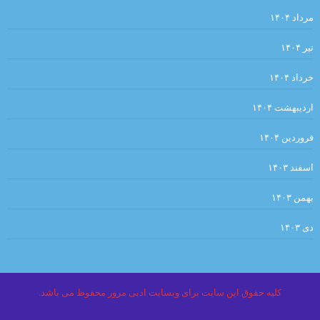
کرگدن . نوشته اوژن یونسکو
دیوار .سارتر
مرداد ۱۴۰۴
.یعقوب یادعلی
ساعت من . مارک تواین
تیر ۱۴۰۴
. ‏ ?فیه ما فیه ✍مولانا
خرداد ۱۴۰۴
کهن اسطوره ضحاک در ایران (هزاره سوم قبل از میلاد) بیتا مصباح
اردیبهشت ۱۴۰۴
نقطه‌ی روشن. نویسنده: یاسوناری کاواباتا مترجم: محمد‌رضا قلیچ‌خانی
فروردین ۱۴۰۴
….و كار…چنان تنگ شده بود كه از تاتار در تاتار ميگريختم
اسفند ۱۴۰۳
.مرزهای خلاقیت و افسردگی.ترجمه: احسان محمدحسینی
بهمن ۱۴۰۳
توشه برداشتن آیینه سبکباران نیست /صائب
. مروری بر کتاب “ما همه در عصر شکار به سر می‌بریم “‌ فرهاد گوران .
دی ۱۴۰۳
محسن فاتحی
.«آسیب شناسی زبان زنان و مردان: چرا زنان متفاوت تر از مردان
کلیه حقوق این سایت برای وبسایت ادبی مرور محفوظ می باشد.
سخن می گویند؟۲» نیما خرم روز