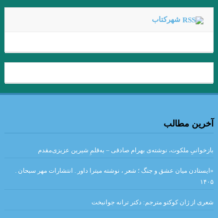
جواد اسحاقیان
شهرکتاب
مروری بر اين سوي رودخانه اودر “يوديت هرمان “مترجم :محمود
حسيني زاد /ضيا رشوند
فلاش . ایتالیو کالوینو . مترجم علی شاه علی
قران
شیوه های خلق فراداستان / مریم شریف نسب
در بررسی شعر رُزا جمالی از منظرِ مطالعاتِ زنان/ گلاله هنری
آخرین مطالب
لهب
تحلیل کهن الگویی داستان رستم و اسفندیار / سید مجتبی میر میران،
بازخوانیِ ملکوت، نوشته‌ی بهرام صادقی – به‌قلمِ شیرین عزیزی‌مقدم
انوش مرادی
«ایستادن میان عشق و جنگ ؛ شعر ، نوشته میترا داور . انتشارات مهر سبحان .
۱۴۰۵
. مقایسه هفت ‌خان رستم واسفندیار / نویسنده : لیلامرادی
هنگامی که جز سرنیزه ها مرکبی نباشد، گرفتار و درمانده چاره ای جز
شعری از ژان کوکتو مترجم: دکتر ترانه جوانبخت