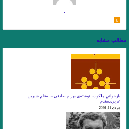
اسحاقیان
.
چند شعر کوتاه از زانا کوردستانی
درجستجوی ۱۴۰۱
نيمى از شب يا اندكى از آن را بكاه
مطالب مشابه
کاترین استریسیک. ترجمه:رزا جمالی
دشت آبی .امیر حسین تیکنی
. او و من . ناتالیا گینزبورگ .ترجمه محسن ابراهیم
وآن اتفاق رقم می‌خورد. ماهرو خوشکام
پریا . حسین آتش پرور
«کرونا» ویروس ۲۲ .شمس آقاجانی
بازخوانیِ ملکوت، نوشته‌ی بهرام صادقی – به‌قلمِ شیرین
خالق نوساز صورتگر
Namiq Hewrami . ترجمه : زانا_کوردستانی
عزیزی‌مقدم
.یارعلی پور مقدم
” زبان من جهان من است “
جولای 11, 2026
چشم بندها . زیگفرید لنتس .برگردان : پويا ميرچي . انتشارات نگارنده