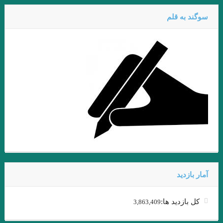
عطار نیشابوری.تذکرة الاولیاء/ذکر حسین منصور حلاج
سوگند به قلم
میشل فوکو ” ادبیات و ترس “امیر احمدی آریان .
از قدرت اسطوره ی “کمبل” تا امیر ارسلان “نقیب الممالک”/ فصل
سوم / جواد اسحاقیان
داستان گزارش نوشته بارتلمی
آوازه جاودانه از توست”…شعیب خسروی
زودست، گالیا! نرسیدست کاروان… هوشنگ ابتهاج (۶اسفند ۱۳۰۶ – ۱۹
مرداد ۱۴۰۱)
داستان کوتاه خولیو کورتاسار مترجم: بهمن شاکری
آمار بازدید
.نقش اساطیر در دنیای مدرن و زندگی انسان امروزی
کل بازدید ها:
3,863,409
.تعزیه به عنوان یک نوع ادبی و نقش آن در ادبیات عامیانه ی ایران
.از بوطیقای نثر “تودوروف” تا امیر ارسلان “نقیب الممالک”/فصل دوم