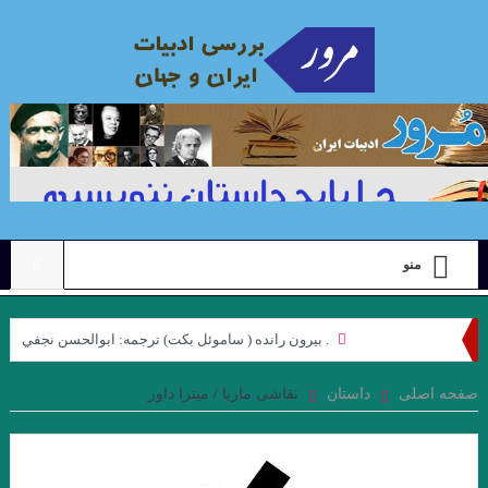
منو
. بيرون رانده ( ساموئل بكت) ترجمه: ابوالحسن نجفي
نگاهی به مجموعه داستان “رنگ ها”ی “محبوبه میرقدیری” با رویکرد
صفحه اصلی
داستان
نقاشی ماریا / میترا داور
“ژولیا کریستوا”. جواد اسحاقیان
علیرضا ذیحق ، نقدی بر مجموعه شعر ” کوچه نشین ِ کوچه بن بست ”