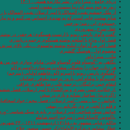
دریای جامع . میترا داور . نشر نگارنده هستی . ۱۴۰۱
زیور به خود مبند که زیبا ببینمت… مفتون امینی
از ملک جمشید نقیب الممالک تا امیر ارسلان نقیب الممالک با
شاید بهشت جایی است که نه تهدیدی احساس می‌کنیم و نه نیازی
.جستجوی ابن رشد/ بورخس
عقل سرخ . سهروردی
.گفت وگوی پاریس ریویو با ارنست همینگوی/ هرچقدر در نوشتن 
فصل اول وداع با اسلحه نوشته همینگوی ترجمه دریابندری
فصل اخر مرگ ایوان اییلیج نوشته تولستوی …یکی بالای سرش گفت
معصوم اول . هوشنگ گلشیری
تیک… میترا داور
.نگاهی به “گوستاو فلوبرگوستاو فلوبر: مادام بوواری خود من 
هر زبان، جهان را به‌شکلی متفاوت می‌سازد.»اومبرتو اکو
.گفتگوی پاریس ریویو با امبرتو اکو .عاطفه اولیایی (مترجم)
گفت‌وگو با ویلیام اس. باروز .ترجمه نیلوفر رحمانیان
انتقام چمن براتیگان . ترجمه علی رضا طاهری عراقی
.از حکایت حسن بصری و نورالسّناء تا امیر ارسلان. فصل ششم.
ژاک دریدا / ساختار نشانه و بازی در سخن
.خوانش ” بینا ـ متنی ” امیر ارسلان / فصل پنجم / جواد اسحاقیا
و قلم را لَختی بر وی بگریانم … بیهقی
خوانش سبک شناختی امیر ارسلان بر پایه ی سبک شناسی “وِردا
.یاکووس کامپانل‌لیس | مترجم: ‌احمد شاملو
یدالله رؤیایی مشهور به رؤیا (۱۷ اردیبهشت ۱۳۱۱ – ۲۳ شهریور ۱۴۰۱)
عطار نیشابوری.تذکرة الاولیاء/ذکر حسین منصور حلاج