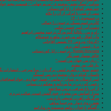
نوولت “سنگ یَشم” نوشته ی “مریم جهانی” / قسمت پنجم جواد
چند شعر کوتاه از زانا کوردستانی
نيمى از شب يا اندكى از آن را بكاه
درجستجوی ۱۴۰۱
کاترین استریسیک. ترجمه:رزا جمالی
دشت آبی .امیر حسین تیکنی
. او و من . ناتالیا گینزبورگ .ترجمه محسن ابراهیم
وآن اتفاق رقم می‌خورد. ماهرو خوشکام
«کرونا» ویروس ۲۲ .شمس آقاجانی
پریا . حسین آتش پرور
Namiq Hewrami . ترجمه : زانا_کوردستانی
خالق نوساز صورتگر
” زبان من جهان من است “
.یارعلی پور مقدم
چشم بندها . زیگفرید لنتس .برگردان : پويا ميرچي . انتشارات ن
داستان کوتاه پرواز، نوشته دوریس لسینگ
امیر ارسلان به عنوان “رمانس”. فصل چهاردم . جواد اسحاقیان
زخمی که زنی بر ما مردانه و محکم زن.سنایی
از این باغ شرقی. پروین سلاجقه
منزل آسایش من محو در خود گشتن است. صائب تبریزی
مرگ یک راهزن. لوییجی بارتزینی.
نقش روی دیوار .ویرجینیا وولف
. گفتگو با خوان رولفو نویسنده پدروپارامو