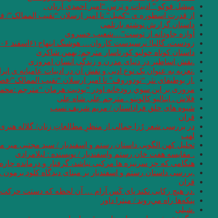
میشل فوکو ” ادبیات و ترس “امیر احمدی آریان .
از قدرت اسطوره ی “کمبل” تا امیر ارسلان “نقیب الممالک”/ ف
داستان گزارش نوشته بارتلمی
آوازه جاودانه از توست”…شعیب خسروی
زودست، گالیا! نرسیدست کاروان… هوشنگ ابتهاج (۶اسفند ۱۳۰۶ – ۱۹ مرداد ۱۴۰۱)
داستان کوتاه خولیو کورتاسار مترجم: بهمن شاکری
.نقش اساطیر در دنیای مدرن و زندگی انسان امروزی
.تعزیه به عنوان یک نوع ادبی و نقش آن در ادبیات عامیانه ی ایر
.از بوطیقای نثر “تودوروف” تا امیر ارسلان “نقیب الممالک”/ف
مروری بر اين سوي رودخانه اودر “يوديت هرمان “مترجم :محمو
فلاش . ایتالیو کالوینو . مترجم علی شاه علی
شیوه های خلق فراداستان / مریم شریف نسب
قران
در بررسی شعر رُزا جمالی از منظرِ مطالعاتِ زنان/ گلاله هنری
لهب
تحلیل کهن الگویی داستان رستم و اسفندیار / سید مجتبی میر م
. مقایسه هفت ‌خان رستم واسفندیار / نویسنده : لیلامرادی
هنگامی که جز سرنیزه ها مرکبی نباشد، گرفتار و درمانده چاره 
.بررسی داستان رستم و اسفندیار بر مبنای دیدگاه کلود برمون . 
قران
.در هیچ رکابی نکند پای کَس آرام … آن لحظه که دستت حرکت دا
پنكه‌ها راه مي‌روند / میترا داور
.شبلی