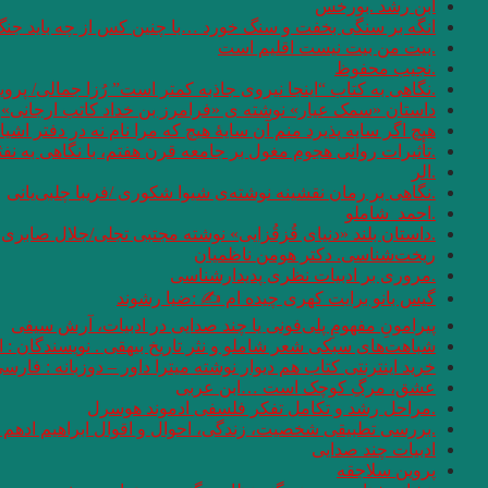
ابن رشد .بورخس
انگه بر سنگی بخفت و سنگ خورد …با چنین کس از چه باید جن
.بیت من بیت نیست اقلیم است
.نجیب محفوظ
.نگاهی به کتاب “اینجا نیروی جاذبه کمتر است” رُزا جمالی/ پرو
داستان «سمک عیار» نوشته ی «فرامرز بن خداد کاتب ارجانی»
هیچ اگر سایه پذیرد منم آن سایهٔ هیچ که مرا نام نه در دفتر اشیا
.تأثیرات روانی هجوم مغول بر جامعه قرن هفتم، با نگاهی به نف
.الر
.نگاهی بر رمان نقشینه نوشته‌ی شیوا شکوری /فریبا چلبی‌یانی
.احمد_شاملو
.داستان بلند «دنیای قُزقُزایی» نوشته مجتبی تجلی/جلال صابری ن
ریخت‌شناسی. دکتر هومن ناظمیان
.مروری بر ادبیات نظری پدیدارشناسی
گیس بانو برایت کهری چیده ام ✍ :ضیا رشوند
پیرامونِ مفهومِ پلی‌فونی یا چند صدایی در ادبیات، آرش سیفی
شباهت‌های سبکی شعر شاملو و نثر تاریخ بیهقی . نویسندگان :
خرید اینترنتی کتاب هم دیوار نوشته میترا داور – دوزبانه : فارس
عشق، مرگِ کوچک است …ابن عربی
.مراحل رشد و تکامل تفکر فلسفی ادموند هوسرل
.بررسی تطبیقی شخصیت، زندگی، احوال و اقوال ابراهیم ادهم و
ادبیات چند صدایی
پروین سلاجقه