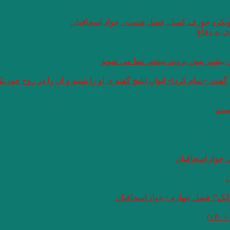
 رویکرد جوزف کمبل. فصل هشت . جواد اسحاقیان
 به دفاع
بیشتر پیش بروید، بیشتر تنها می شوید
: «تمام کرد!» ایوان ایلیچ گفته ی او را شنید و آن را در روح خود 
هستم
 جواد اسحاقیان
ن
نک”/ فصل چهارم / جواد اسحاقیان