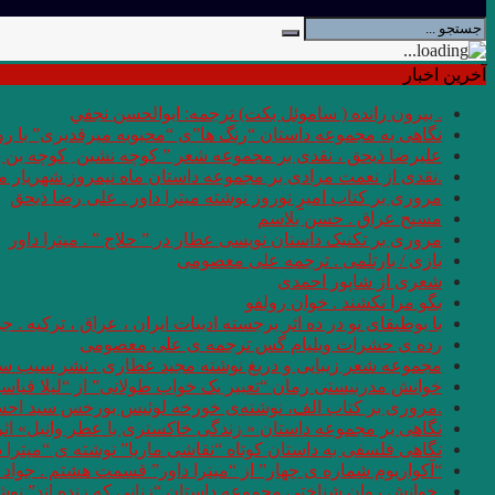
آخرین اخبار
. بيرون رانده ( ساموئل بكت) ترجمه: ابوالحسن نجفي
نگاهی به مجموعه داستان “رنگ ها”ی “محبوبه میرقدیری” با روی
علیرضا ذیحق ، نقدی بر مجموعه شعر ” کوچه نشین ِ کوچه بن
.نقدی از نعمت مرادی بر مجموعه داستان ماه نیمروز شهریار من
مروری بر کتاب امیرِِِ نوروز نوشته میترا داور . علی رضا ذیحق
مسیح عراق . حسن بلاسم
مروری بر تکنیک داستان نویسی عطار در ” حلاج ” . میترا داور
بازی / بارتلمی . ترجمه علی معصومی
شعری از شاپور احمدی
بگو مرا نکشند . خوان رولفو
با بوطیقای نو در ده اثر برجسته ادبیات ایران ، عراق ، ترکیه . جو
رده ى حشرات ویلیام گس ترجمه ی علی معصومی
مجموعه شعر زیبایی و دریغ نوشته مجید عطاری . نشر سیب سر
خوانش مدرنیستی رمان “تعبیر یک خواب طولانی” از “لیلا قیاس
.مروری بر کتاب الف، نوشته‌ی خورخه لوئیس بورخس سید اح
نگاهی بر مجموعه داستان « زندگی خاکستری با عطر وانیل» اثر شر
نگاهی فلسفی به داستان کوتاه “نقاشی ماریا” نوشته ی “میترا 
“آکواریوم شماره ی چهار” از “میترا داور” قسمت هشتم . جواد 
.خوانش روان شناختی مجموعه داستان “زنانی که زنده اند” نو