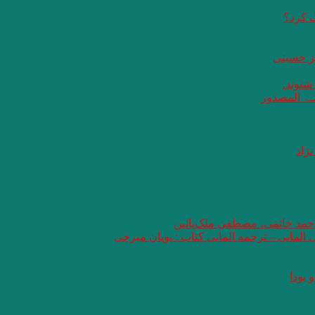
گ کرد؟
یز حسینی
 شنوند.
ثـۃ المصدور
ژاد
 احمد خاتمی، مصطفی ملک‌پائین
ی المانی – ترجمه المانی کتاب : پویان میرچی
 بودا