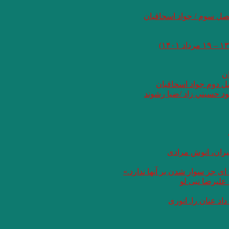
صل سوم / جواد اسحاقیان
ان
صل دوم جواد اسحاقیان
د حسيني زاد /ضيا رشوند
یران، انوش مرادی
ای جز سوار شدن بر آنها ندارد.»
علیرضا نبی لو
د عنان را. انوری