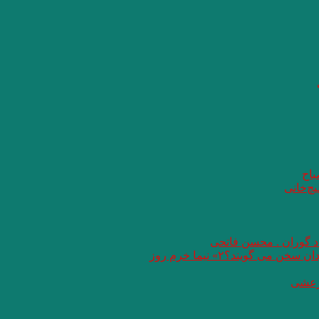
باح
یچ‌خانی
اد گوران . محسن فاتحی
گویند؟۲» نیما خرم روز