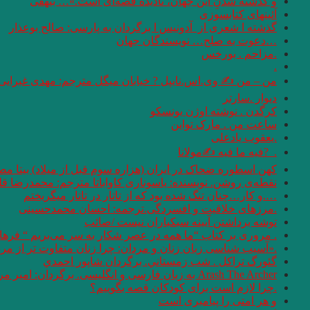
و گذشته شدنِ این جهان، نادیده قصه‌ای است.»… بیهقی
آئینهای كتابسوزی
گذشته ا شعری از آدونیس ا برگردان به پارسی: صالح بوعذار
…دعوت به صلح… نویسندگان جهان
.مزاحم . بورخس
.
من – من ✍ وی.اس.نایپل ? خیابان میگل مترجم: مهدی غبرایی
دیوار .سارتر
کرگدن . نوشته اوژن یونسکو
ساعت من . مارک تواین
.یعقوب یادعلی
. ‏ ?فیه ما فیه ✍مولانا
کهن اسطوره ضحاک در ایران (هزاره سوم قبل از میلاد) بیتا مص
نقطه‌ی روشن. نویسنده: یاسوناری کاواباتا مترجم: محمد‌رضا قل
….و كار…چنان تنگ شده بود كه از تاتار در تاتار ميگريختم
.مرزهای خلاقیت و افسردگی.ترجمه: احسان محمدحسینی
توشه برداشتن آیینه سبکباران نیست /صائب
. مروری بر کتاب “ما همه در عصر شکار به سر می‌بریم “‌ فره
.«آسیب شناسی زبان زنان و مردان: چرا زنان متفاوت تر از مردان سخن می 
گئورگ تراكل . شب زمستاني. برگردان شاپور احمدي
Arash The Archer به زبان فارسی و انگلیسی. برگردان: امیر مرعشی
.چرا لازم است برای کودکان قصه بگوییم؟
و هر امتى را پيامبرى است