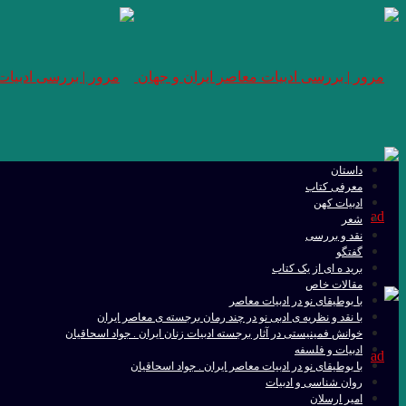
داستان
معرفی کتاب
ادبیات کهن
شعر
نقد و بررسی
گفتگو
برید ه ای از یک کتاب
مقالات خاص
با بوطیقای نو در ادبیات معاصر
با نقد و نظریه ی ادبی نو در چند رمان برجسته ی معاصر ایران
خوانش فمینیستی در آثار برجسته ادبیات زنان ایران . جواد اسحاقیان
ادبیات و فلسفه
با بوطیقای نو در ادبیات معاصر ایران . جواد اسحاقیان
روان شناسی و ادبیات
امیر ارسلان