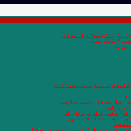
کرد “ژولیا کریستوا”. جواد اسحاقیان
 بست ” چکاوک حمیدی
دنی پور
اد اسحاقیان. انتشارات حس هفتم/ ۱۴۰۲
خ .
وَند” جواد اسحاقیان . قسمت شانزدهم
سان صدرائی
اره یقینی با قلم: فریبا چلبی‌یانی
داور”. جواد اسحاقیان. قسمت نهم
اسحاقیان
شته ی “فریبا چلبی یانی” . قسمت ششم. جواداسحاقیان