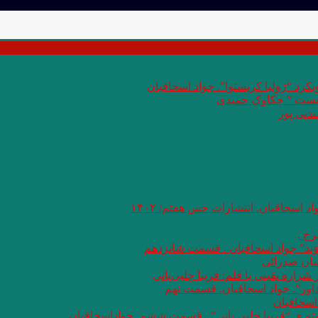
کرد “ژولیا کریستوا”. جواد اسحاقیان
 بست ” چکاوک حمیدی
دنی پور
اد اسحاقیان. انتشارات حس هفتم/ ۱۴۰۲
خ .
وَند” جواد اسحاقیان . قسمت شانزدهم
سان صدرائی
اره یقینی با قلم: فریبا چلبی‌یانی
داور”. جواد اسحاقیان. قسمت نهم
اسحاقیان
شته ی “فریبا چلبی یانی” . قسمت ششم. جواداسحاقیان