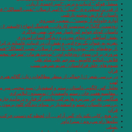
میشل فوکو ” ادبیات و ترس “امیر احمدی آریان .
از قدرت اسطوره ی “کمبل” تا امیر ارسلان “نقیب الممالک”/ ف
داستان گزارش نوشته بارتلمی
آوازه جاودانه از توست”…شعیب خسروی
زودست، گالیا! نرسیدست کاروان… هوشنگ ابتهاج (۶اسفند ۱۳۰۶ – ۱۹ مرداد ۱۴۰۱)
داستان کوتاه خولیو کورتاسار مترجم: بهمن شاکری
.نقش اساطیر در دنیای مدرن و زندگی انسان امروزی
.تعزیه به عنوان یک نوع ادبی و نقش آن در ادبیات عامیانه ی ایر
.از بوطیقای نثر “تودوروف” تا امیر ارسلان “نقیب الممالک”/ف
مروری بر اين سوي رودخانه اودر “يوديت هرمان “مترجم :محمو
فلاش . ایتالیو کالوینو . مترجم علی شاه علی
شیوه های خلق فراداستان / مریم شریف نسب
قران
در بررسی شعر رُزا جمالی از منظرِ مطالعاتِ زنان/ گلاله هنری
لهب
تحلیل کهن الگویی داستان رستم و اسفندیار / سید مجتبی میر م
. مقایسه هفت ‌خان رستم واسفندیار / نویسنده : لیلامرادی
هنگامی که جز سرنیزه ها مرکبی نباشد، گرفتار و درمانده چاره 
.بررسی داستان رستم و اسفندیار بر مبنای دیدگاه کلود برمون . 
قران
.در هیچ رکابی نکند پای کَس آرام … آن لحظه که دستت حرکت دا
پنكه‌ها راه مي‌روند / میترا داور
.شبلی