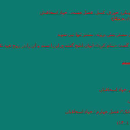
 رویکرد جوزف کمبل. فصل هشت . جواد اسحاقیان
 به دفاع
بیشتر پیش بروید، بیشتر تنها می شوید
: «تمام کرد!» ایوان ایلیچ گفته ی او را شنید و آن را در روح خود 
هستم
 جواد اسحاقیان
ن
نک”/ فصل چهارم / جواد اسحاقیان