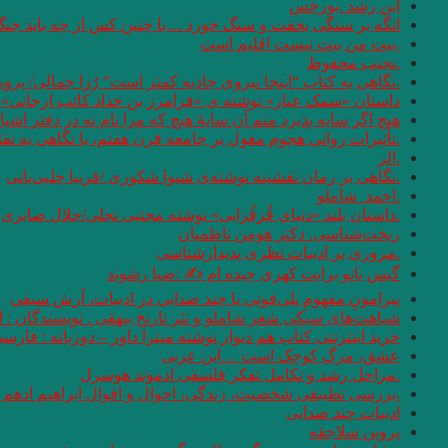
ابن رشد .بورخس
انگه بر سنگی بخفت و سنگ خورد …با چنین کس از چه باید جن
.بیت من بیت نیست اقلیم است
.نجیب محفوظ
.نگاهی به کتاب “اینجا نیروی جاذبه کمتر است” رُزا جمالی/ پرو
داستان «سمک عیار» نوشته ی «فرامرز بن خداد کاتب ارجانی»
هیچ اگر سایه پذیرد منم آن سایهٔ هیچ که مرا نام نه در دفتر اشیا
.تأثیرات روانی هجوم مغول بر جامعه قرن هفتم، با نگاهی به نف
.الر
.نگاهی بر رمان نقشینه نوشته‌ی شیوا شکوری /فریبا چلبی‌یانی
.احمد_شاملو
.داستان بلند «دنیای قُزقُزایی» نوشته مجتبی تجلی/جلال صابری ن
ریخت‌شناسی. دکتر هومن ناظمیان
.مروری بر ادبیات نظری پدیدارشناسی
گیس بانو برایت کهری چیده ام ✍ :ضیا رشوند
پیرامونِ مفهومِ پلی‌فونی یا چند صدایی در ادبیات، آرش سیفی
شباهت‌های سبکی شعر شاملو و نثر تاریخ بیهقی . نویسندگان :
خرید اینترنتی کتاب هم دیوار نوشته میترا داور – دوزبانه : فارس
عشق، مرگِ کوچک است …ابن عربی
.مراحل رشد و تکامل تفکر فلسفی ادموند هوسرل
.بررسی تطبیقی شخصیت، زندگی، احوال و اقوال ابراهیم ادهم و
ادبیات چند صدایی
پروین سلاجقه