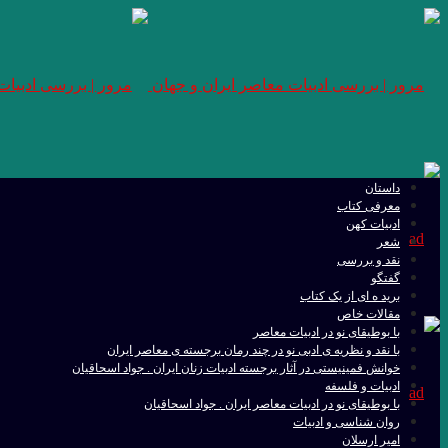
داستان
معرفی کتاب
ادبیات کهن
شعر
نقد و بررسی
گفتگو
برید ه ای از یک کتاب
مقالات خاص
با بوطیقای نو در ادبیات معاصر
با نقد و نظریه ی ادبی نو در چند رمان برجسته ی معاصر ایران
خوانش فمینیستی در آثار برجسته ادبیات زنان ایران . جواد اسحاقیان
ادبیات و فلسفه
با بوطیقای نو در ادبیات معاصر ایران . جواد اسحاقیان
روان شناسی و ادبیات
امیر ارسلان