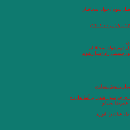
صل سوم / جواد اسحاقیان
ان
صل دوم جواد اسحاقیان
د حسيني زاد /ضيا رشوند
یران، انوش مرادی
ای جز سوار شدن بر آنها ندارد.»
علیرضا نبی لو
د عنان را. انوری