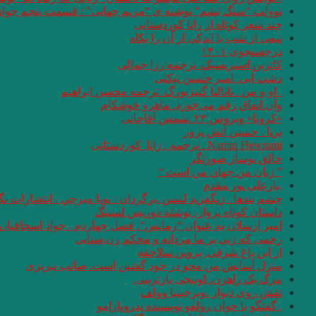
نوولت “سنگ یَشم” نوشته ی “مریم جهانی” / قسمت پنجم جواد
چند شعر کوتاه از زانا کوردستانی
نيمى از شب يا اندكى از آن را بكاه
درجستجوی ۱۴۰۱
کاترین استریسیک. ترجمه:رزا جمالی
دشت آبی .امیر حسین تیکنی
. او و من . ناتالیا گینزبورگ .ترجمه محسن ابراهیم
وآن اتفاق رقم می‌خورد. ماهرو خوشکام
«کرونا» ویروس ۲۲ .شمس آقاجانی
پریا . حسین آتش پرور
Namiq Hewrami . ترجمه : زانا_کوردستانی
خالق نوساز صورتگر
” زبان من جهان من است “
.یارعلی پور مقدم
چشم بندها . زیگفرید لنتس .برگردان : پويا ميرچي . انتشارات ن
داستان کوتاه پرواز، نوشته دوریس لسینگ
امیر ارسلان به عنوان “رمانس”. فصل چهاردم . جواد اسحاقیان
زخمی که زنی بر ما مردانه و محکم زن.سنایی
از این باغ شرقی. پروین سلاجقه
منزل آسایش من محو در خود گشتن است. صائب تبریزی
مرگ یک راهزن. لوییجی بارتزینی.
نقش روی دیوار .ویرجینیا وولف
. گفتگو با خوان رولفو نویسنده پدروپارامو