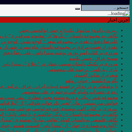
آخرین اخبار
. بيرون رانده ( ساموئل بكت) ترجمه: ابوالحسن نجفي
نگاهی به مجموعه داستان “رنگ ها”ی “محبوبه میرقدیری” با روی
علیرضا ذیحق ، نقدی بر مجموعه شعر ” کوچه نشین ِ کوچه بن
.نقدی از نعمت مرادی بر مجموعه داستان ماه نیمروز شهریار من
مروری بر کتاب امیرِِِ نوروز نوشته میترا داور . علی رضا ذیحق
مسیح عراق . حسن بلاسم
مروری بر تکنیک داستان نویسی عطار در ” حلاج ” . میترا داور
بازی / بارتلمی . ترجمه علی معصومی
شعری از شاپور احمدی
بگو مرا نکشند . خوان رولفو
با بوطیقای نو در ده اثر برجسته ادبیات ایران ، عراق ، ترکیه . جو
رده ى حشرات ویلیام گس ترجمه ی علی معصومی
مجموعه شعر زیبایی و دریغ نوشته مجید عطاری . نشر سیب سر
خوانش مدرنیستی رمان “تعبیر یک خواب طولانی” از “لیلا قیاس
.مروری بر کتاب الف، نوشته‌ی خورخه لوئیس بورخس سید اح
نگاهی بر مجموعه داستان « زندگی خاکستری با عطر وانیل» اثر شر
نگاهی فلسفی به داستان کوتاه “نقاشی ماریا” نوشته ی “میترا 
“آکواریوم شماره ی چهار” از “میترا داور” قسمت هشتم . جواد 
.خوانش روان شناختی مجموعه داستان “زنانی که زنده اند” نو