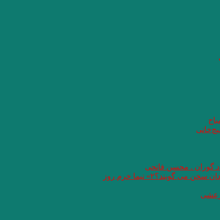
باح
یچ‌خانی
اد گوران . محسن فاتحی
گویند؟۲» نیما خرم روز