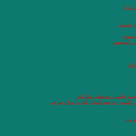
گ کرد؟
یز حسینی
 شنوند.
ثـۃ المصدور
ژاد
 احمد خاتمی، مصطفی ملک‌پائین
ی المانی – ترجمه المانی کتاب : پویان میرچی
 بودا