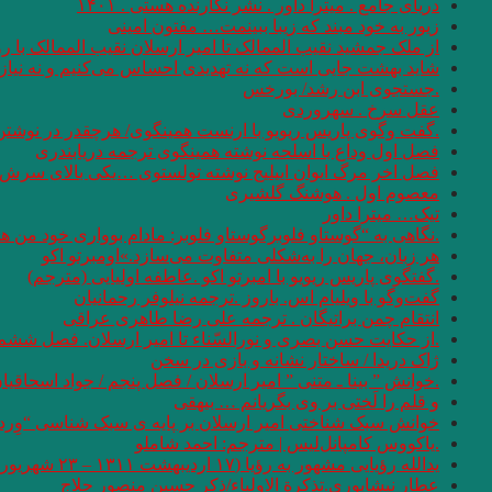
دریای جامع . میترا داور . نشر نگارنده هستی . ۱۴۰۱
زیور به خود مبند که زیبا ببینمت… مفتون امینی
از ملک جمشید نقیب الممالک تا امیر ارسلان نقیب الممالک با
شاید بهشت جایی است که نه تهدیدی احساس می‌کنیم و نه نیازی
.جستجوی ابن رشد/ بورخس
عقل سرخ . سهروردی
.گفت وگوی پاریس ریویو با ارنست همینگوی/ هرچقدر در نوشتن 
فصل اول وداع با اسلحه نوشته همینگوی ترجمه دریابندری
فصل اخر مرگ ایوان اییلیج نوشته تولستوی …یکی بالای سرش گفت
معصوم اول . هوشنگ گلشیری
تیک… میترا داور
.نگاهی به “گوستاو فلوبرگوستاو فلوبر: مادام بوواری خود من 
هر زبان، جهان را به‌شکلی متفاوت می‌سازد.»اومبرتو اکو
.گفتگوی پاریس ریویو با امبرتو اکو .عاطفه اولیایی (مترجم)
گفت‌وگو با ویلیام اس. باروز .ترجمه نیلوفر رحمانیان
انتقام چمن براتیگان . ترجمه علی رضا طاهری عراقی
.از حکایت حسن بصری و نورالسّناء تا امیر ارسلان. فصل ششم.
ژاک دریدا / ساختار نشانه و بازی در سخن
.خوانش ” بینا ـ متنی ” امیر ارسلان / فصل پنجم / جواد اسحاقیا
و قلم را لَختی بر وی بگریانم … بیهقی
خوانش سبک شناختی امیر ارسلان بر پایه ی سبک شناسی “وِردا
.یاکووس کامپانل‌لیس | مترجم: ‌احمد شاملو
یدالله رؤیایی مشهور به رؤیا (۱۷ اردیبهشت ۱۳۱۱ – ۲۳ شهریور ۱۴۰۱)
عطار نیشابوری.تذکرة الاولیاء/ذکر حسین منصور حلاج