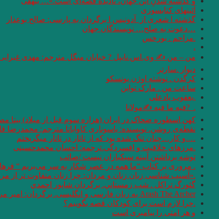
و گذشته شدنِ این جهان، نادیده قصه‌ای است.»… بیهقی
آئینهای كتابسوزی
گذشته ا شعری از آدونیس ا برگردان به پارسی: صالح بوعذار
…دعوت به صلح… نویسندگان جهان
.مزاحم . بورخس
.
من – من ✍ وی.اس.نایپل ? خیابان میگل مترجم: مهدی غبرایی
دیوار .سارتر
کرگدن . نوشته اوژن یونسکو
ساعت من . مارک تواین
.یعقوب یادعلی
. ‏ ?فیه ما فیه ✍مولانا
کهن اسطوره ضحاک در ایران (هزاره سوم قبل از میلاد) بیتا مص
نقطه‌ی روشن. نویسنده: یاسوناری کاواباتا مترجم: محمد‌رضا قل
….و كار…چنان تنگ شده بود كه از تاتار در تاتار ميگريختم
.مرزهای خلاقیت و افسردگی.ترجمه: احسان محمدحسینی
توشه برداشتن آیینه سبکباران نیست /صائب
. مروری بر کتاب “ما همه در عصر شکار به سر می‌بریم “‌ فره
.«آسیب شناسی زبان زنان و مردان: چرا زنان متفاوت تر از مردان سخن می 
گئورگ تراكل . شب زمستاني. برگردان شاپور احمدي
Arash The Archer به زبان فارسی و انگلیسی. برگردان: امیر مرعشی
.چرا لازم است برای کودکان قصه بگوییم؟
و هر امتى را پيامبرى است