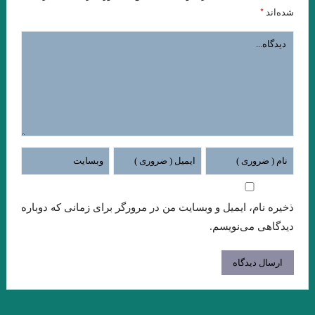
شاید بهشت جایی است که نه تهدیدی احساس می‌کنیم و نه نیازی به
*
شده‌اند
دفاع
عقل سرخ . سهروردی
.جستجوی ابن رشد/ بورخس
.گفت وگوی پاریس ریویو با ارنست همینگوی/ هرچقدر در نوشتن بیشتر
پیش بروید، بیشتر تنها می شوید
فصل اول وداع با اسلحه نوشته همینگوی ترجمه دریابندری
فصل اخر مرگ ایوان اییلیج نوشته تولستوی …یکی بالای سرش گفت:
«تمام کرد!» ایوان ایلیچ گفته ی او را شنید و آن را در روح خود تکرار کرد. در
ذخیره نام، ایمیل و وبسایت من در مرورگر برای زمانی که دوباره
دل گفت: مرگ هم تمام شد دیگر از مرگ اثری نیست.»
دیدگاهی می‌نویسم.
تیک… میترا داور
معصوم اول . هوشنگ گلشیری
.نگاهی به “گوستاو فلوبرگوستاو فلوبر: مادام بوواری خود من هستم
هر زبان، جهان را به‌شکلی متفاوت می‌سازد.»اومبرتو اکو