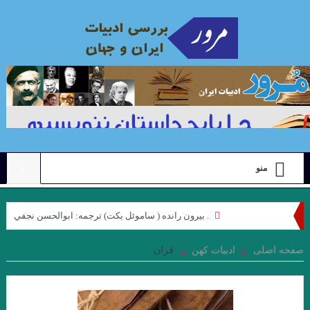
منو
. بيرون رانده ( ساموئل بكت) ترجمه: ابوالحسن نجفي
نگاهی به مجموعه داستان “رنگ ها”ی “محبوبه میرقدیری” با رویکرد
صفحه اصلی
ادبیات کهن
قران
“ژولیا کریستوا”. جواد اسحاقیان
علیرضا ذیحق ، نقدی بر مجموعه شعر ” کوچه نشین ِ کوچه بن بست ”