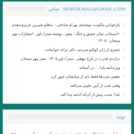
.گفتگوی پاریس ریویو با امبرتو اکو .عاطفه اولیایی (مترجم)
MORUR.MAG@GMAIL.COM . تماس
گفت‌وگو با ویلیام اس. باروز .ترجمه نیلوفر رحمانیان
بازخوانیِ ملکوت، نوشته‌ی بهرام صادقی – به‌قلمِ شیرین عزیزی‌مقدم
انتقام چمن براتیگان . ترجمه علی رضا طاهری عراقی
«ایستادن میان عشق و جنگ ؛ شعر ، نوشته میترا داور . انتشارات مهر
.از حکایت حسن بصری و نورالسّناء تا امیر ارسلان. فصل ششم. جواد
سبحان . ۱۴۰۵
شعری از ژان کوکتو مترجم: دکتر ترانه جوانبخت
اسحاقیان
تراژدی قدرت در تارخ بیهقی . میترا داور ۱۴۰۵ . نشر مهر سبحان
ژاک دریدا / ساختار نشانه و بازی در سخن
ویژه‌نامه یلدا … در آستانه
.خوانش ” بینا ـ متنی ” امیر ارسلان / فصل پنجم / جواد اسحاقیان
بعضی شب‌ها فقط باید از میانشان عبور کرد
و قلم را لَختی بر وی بگریانم … بیهقی
وقتی شب از آیین جلوتر می‌افتد
یلدا: شب، پیش از آن‌که ادامه پیدا کند
خوانش سبک شناختی امیر ارسلان بر پایه ی سبک شناسی “وِردانک”/
فصل چهارم / جواد اسحاقیان
توجه
.یاکووس کامپانل‌لیس | مترجم: ‌احمد شاملو
یدالله رؤیایی مشهور به رؤیا (۱۷ اردیبهشت ۱۳۱۱ – ۲۳ شهریور ۱۴۰۱)
مسئولیت نوشته‌‌ها به عهده‌ی نویسنده متن است و سایت مرور هیچ