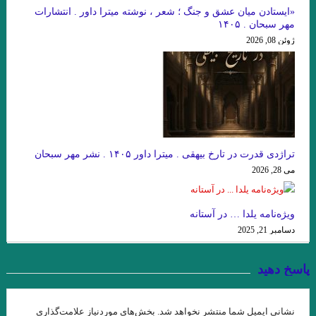
هستي
«ایستادن میان عشق و جنگ ؛ شعر ، نوشته میترا داور . انتشارات
مهر سبحان . ۱۴۰۵
داستان کوتاه پرواز، نوشته دوریس لسینگ
ژوئن 08, 2026
امیر ارسلان به عنوان “رمانس”. فصل چهاردم . جواد اسحاقیان
زخمی که زنی بر ما مردانه و محکم زن.سنایی
از این باغ شرقی. پروین سلاجقه
منزل آسایش من محو در خود گشتن است. صائب تبریزی
تراژدی قدرت در تارخ بیهقی . میترا داور ۱۴۰۵ . نشر مهر سبحان
نقش روی دیوار .ویرجینیا وولف
مرگ یک راهزن. لوییجی بارتزینی.
می 28, 2026
. گفتگو با خوان رولفو نویسنده پدروپارامو
ویژه‌نامه یلدا … در آستانه
دریای جامع . میترا داور . نشر نگارنده هستی . ۱۴۰۱
دسامبر 21, 2025
زیور به خود مبند که زیبا ببینمت… مفتون امینی
پاسخ دهید
از ملک جمشید نقیب الممالک تا امیر ارسلان نقیب الممالک با رویکرد
جوزف کمبل. فصل هشت . جواد اسحاقیان
نشانی ایمیل شما منتشر نخواهد شد.
بخش‌های موردنیاز علامت‌گذاری