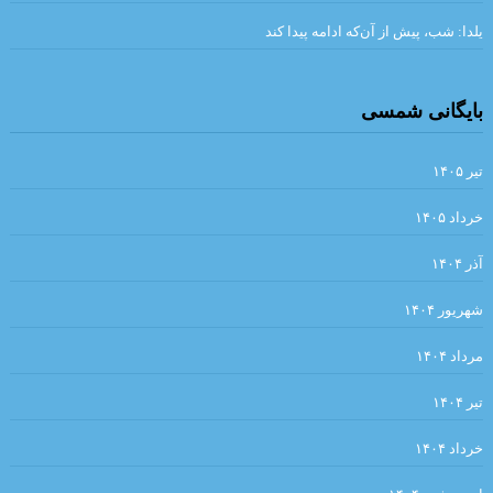
کرگدن . نوشته اوژن یونسکو
دیوار .سارتر
یلدا: شب، پیش از آن‌که ادامه پیدا کند
.یعقوب یادعلی
ساعت من . مارک تواین
. ‏ ?فیه ما فیه ✍مولانا
بایگانی شمسی
کهن اسطوره ضحاک در ایران (هزاره سوم قبل از میلاد) بیتا مصباح
تیر ۱۴۰۵
نقطه‌ی روشن. نویسنده: یاسوناری کاواباتا مترجم: محمد‌رضا قلیچ‌خانی
خرداد ۱۴۰۵
….و كار…چنان تنگ شده بود كه از تاتار در تاتار ميگريختم
آذر ۱۴۰۴
.مرزهای خلاقیت و افسردگی.ترجمه: احسان محمدحسینی
توشه برداشتن آیینه سبکباران نیست /صائب
شهریور ۱۴۰۴
. مروری بر کتاب “ما همه در عصر شکار به سر می‌بریم “‌ فرهاد گوران .
مرداد ۱۴۰۴
محسن فاتحی
تیر ۱۴۰۴
.«آسیب شناسی زبان زنان و مردان: چرا زنان متفاوت تر از مردان
خرداد ۱۴۰۴
سخن می گویند؟۲» نیما خرم روز