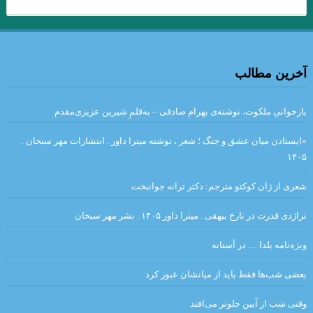
سوار شدن بر آنها ندارد.»
.بررسی داستان رستم و اسفندیار بر مبنای دیدگاه کلود برمون . علیرضا
نبی لو
آخرین مطالب
قران
.در هیچ رکابی نکند پای کَس آرام … آن لحظه که دستت حرکت داد عنان
بازخوانیِ ملکوت، نوشته‌ی بهرام صادقی – به‌قلمِ شیرین عزیزی‌مقدم
را. انوری
«ایستادن میان عشق و جنگ ؛ شعر ، نوشته میترا داور . انتشارات مهر سبحان .
۱۴۰۵
.شبلی
پنكه‌ها راه مي‌روند / میترا داور
شعری از ژان کوکتو مترجم: دکتر ترانه جوانبخت
و گذشته شدنِ این جهان، نادیده قصه‌ای است.»… بیهقی
آئینهای كتابسوزی
تراژدی قدرت در تارخ بیهقی . میترا داور ۱۴۰۵ . نشر مهر سبحان
گذشته ا شعری از آدونیس ا برگردان به پارسی: صالح بوعذار
ویژه‌نامه یلدا … در آستانه
.
.مزاحم . بورخس
…دعوت به صلح… نویسندگان جهان
بعضی شب‌ها فقط باید از میانشان عبور کرد
من – من ✍ وی.اس.نایپل ? خیابان میگل مترجم: مهدی غبرایی
وقتی شب از آیین جلوتر می‌افتد