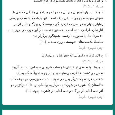
واکاوی زندگی و آثار ارنست همینگوی در گام نخست
مرداد ۱۱, ۱۴۰۵
جواد اسحاقیان
شهرکتاب بهار اصفهان میزبان مجموعه رویدادهای هفتگی جدیدی با
عنوان «نویسنده روی صندلی داغ» است. این برنامه‌ها با هدف بررسی
مروری بر اين سوي رودخانه اودر “يوديت هرمان “مترجم :محمود
زوایای پنهان و حواشی جذاب زندگی نویسندگان بزرگ و تأثیر آن بر
حسيني زاد /ضيا رشوند
آثارشان طراحی شده است. نخستین نشست از این دورهمی، روز شنبه
۱۰ مردادماه با محوریت ارنست همینگوی برگزار شد.
فلاش . ایتالیو کالوینو . مترجم علی شاه علی
سلسله‌نشست‌های «نویسنده روی صندلی […]
زهرا شهیری پارسا
قران
شیوه های خلق فراداستان / مریم شریف نسب
پراگ، قاهره و کلماتی که جغرافیا را می‌سازند
در بررسی شعر رُزا جمالی از منظرِ مطالعاتِ زنان/ گلاله هنری
مرداد ۱۰, ۱۴۰۵
شهرها تنها تجمعی از خیابان‌ها و ساختمان‌های سیمانی نیستند؛ آن‌ها
لهب
نفس می‌کشند، خاطره می‌سازند و در تار و پود ادبیات، گاه به یک
تحلیل کهن الگویی داستان رستم و اسفندیار / سید مجتبی میر میران،
شخصیت زنده و کنش‌گر بدل می‌شوند. نشست بررسی مجموعه کتاب
«داستان یک شهر» در شهرکتاب مرکزی، بهانه‌ای بود تا با تمرکز بر دو
انوش مرادی
اثر «صداهایی از پراگ» و «صداهایی از قاهره»، پیوند […]
. مقایسه هفت ‌خان رستم واسفندیار / نویسنده : لیلامرادی
زهرا شهیری پارسا
هنگامی که جز سرنیزه ها مرکبی نباشد، گرفتار و درمانده چاره ای جز