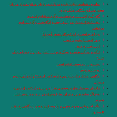
.«آسیب شناسی زبان زنان و مردان: چرا زنان متفاوت تر از مردان
سخن می گویند؟۲» نیما خرم روز
گئورگ تراكل . شب زمستاني. برگردان شاپور احمدي
Arash The Archer به زبان فارسی و انگلیسی. برگردان: امیر
مرعشی
.چرا لازم است برای کودکان قصه بگوییم؟
و هر امتى را پيامبرى است
ابن رشد .بورخس
انگه بر سنگی بخفت و سنگ خورد …با چنین کس از چه باید جنگ
کرد؟
.بیت من بیت نیست اقلیم است
.نجیب محفوظ
.نگاهی به کتاب “اینجا نیروی جاذبه کمتر است” رُزا جمالی/ پرویز
حسینی
داستان «سمک عیار» نوشته ی «فرامرز بن خداد کاتب ارجانی»
هیچ اگر سایه پذیرد منم آن سایهٔ هیچ که مرا نام نه در دفتر اشیا
شنوند.
.تأثیرات روانی هجوم مغول بر جامعه قرن هفتم، با نگاهی به نفثـۃ
المصدور