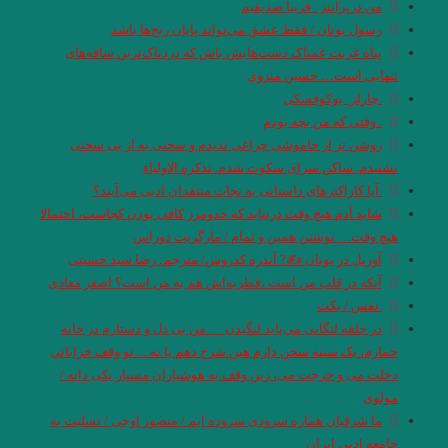
من درپرانتز . فریبا صدیقیم
رسول یونان / فقط عشق می‌تواند پایان رنج‌ها باشد
پناه غربت غمناک دست‌هایش باش که دردناک‌ترین ساقه‌های
تنهایی است… حسین منزوی
.چارلز_بوکوفسکی
. وقتی که من بچه بودم
روشن تر از خاموشی چراغی ندیدم و سخنی به از بی سخنی
نشنیدم. ساکن سرای سکوت شدم. تذکره الاولیاء
.آیا کاراکترهای داستانی به نجات منتقدان ادبی می‌آیند؟
شاید آدم هیچ وقت درنیابد که حدومرز کافی بودن کجاست، احتمالا
هیچ وقت… نوشتن همین و تمام / مارگریت دوراس
آوریل در یونان ✍? آندره کدروس/ مترجم: رضا سید حسینی
آنکه در قلب من است ،فطریه‌اش هم به من است؟ اصغر معاذی
.نفس / بکت
در حلقه لنگانی می‌باید لنگیدن … من بی دل و دستارم در خانه
خمارم، یک سینه سخن دارم هین شرح دهم یا نه …تو وقف خراباتی
دخلت می و خرجت می، زین وقف به هوشیاران مسپار یکی دانه /
مولوی
ما شرقیان هماره سرودی سروده ایم / منصور اوجی / تسلیت به
جامعه ادبی ایران