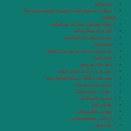
البرت کامو
بومگرایی در اسفار کاتبان “خسروی”/ قسمت پنجم / جواد
اسحاقیان
بادهای هندوکش / بهناز علی پور گسکری
آلیاژ مرگ/ سهیلا سجادی
بهاریه ‏ی اندامی/ فریبا حاج‏دایی
شیوا کریمی
چهره /شعری از امیر اور/ مترجم رُزا جمالی
فریاد ناصری
زخم /علی رضا ذیحق
روبن داريو / برگردان شاپور احمدي
سفر بلفی به گرگان . پروانه اسماعیل زاده
تب نان. شراره شریفیان
– هُنرور – مهرداد شهابی
قرن من .کونترگراس
طاعون. کامو
شعری از آفاق شوهانی
از تولد … معصومه خوبانی
نگین فرهود