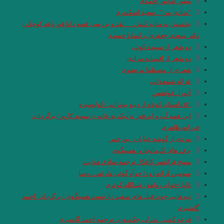
مینو . شاپور احمدی
“شادی‌ من” . سعید اسکندری
بخشش به مثابه کنش … نقد و بررسی قصه دانا قورباغه کوچک /
دکتر سعدی جعفری/ رکسانا حمیدی
دو شعر از سپیده کوتی
دو شعر از افسانه مرادی
شعری از مصطفا مرتضوی
غزاله شمعدانی
آئورا . فوئنتس.
۵۱ داستان کوتاه از دینو بوتزاتی /کولومبره
این همه آب و این‌قدر نزدیک به خانه / ریموند کارور/ برگردان:
فرزانه طاهری
مردی از گوشه خیابان . بورخس
برف های کلیمانجارو. همینگوی
مسخ فرانتس کافکا . ترجمه صادق هدایت
سومین کرانه رود/ خوآو گوئی مارئس روسا
تالپا /خوان رولفو/ عبدالله کوثری
تپه هایی چون فیل های سفید / ارنست همینگوی / برگردان: احمد
گلشيري
قرعه کشی. شرلی جکسون . ترجمه احمد گلشیری