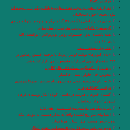
فرانتس کافکا
تقابل های ذهنی در مجموعه داستان یوزپلنگانی که با من دویده اند
بیژن نجدی / جواد اسحاقیان
مردی کە برج ایفل را دُزدید ✍ گراهام گرین مترجم: شهلا حمزاوی
گربه سرخ ✍ لوییزە رینزر مترجم: پریسا رضایی
همه تابستان بدون فیسبوک. رومن پوئرتولاس .ابوالفضل الله
دادی . ققنوس
خدا بودن سخت است
«بلای کبوترها» نوشته لوییز اردریک با ترجمه افشین رضاپور در
۳۸۴ صفحه از سوی انتشارات ققنوس راهی بازار کتاب شد.
پیش از این که بگویی سلام ✍ ایتالو کالوینو
مجوس. جان فاولز . پیمان خاکسار
خانه . نام نویسنده : تونی موریسون نام مترجم : میچکا سرمدی
فرانتس کافکا: فرفره
گفتمان قدرت با هنرمند در داستان کوتاه انکار نوشته ی فرهاد
کشوری / جواد اسحاقیان
چرا و چگونه زبانها می میرند…حسن بشیر نژاد
انسانهای نیم رنج کشیده واقعاً نه مذکر هستند، نه مؤنث، بلکه
بدون جنس هستند، مثل اشیا …هرتا مولر.
موسيقي شعر سپيد فارسي ∗ مصطفي دشتي آهنگر