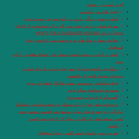
که در ضمیری …سعدی
انجیل های من . اشمیت
مامان و معنی زندگی . اروین د . یالوم مترجم : سپیده حبیب
مهرداد شهابی / با من جشن نمی گیری ؟ترجمۀ شعری از Lucill
Clifton به نام WON’T YOU CELEBRATE WITH ME
خوانش حصار و سگ های پدرم نوشته شیرزاد حسن. جواد
اسحاقیان
تأملی در آداب و رسوم داستان سمک عیار. اسحاق طغیانی . آزاده
پوده
و ملک چین کشته شد و آن شهر چنان خراب بکرد که عمارت
نپذیرفت /مجمل التواریخ و القصص
عینک سالوادور .نویسنده : مهدی شادکار انتشارات روزنه
مجموعه داستانهای مولانا به نثر
.گفت‌وگو با «ابوتراب خسروي»،
«رودخانه تباهی (فرار از کره شمالی)» نوشته ماساجی ایشیکاوا
به‌تازگی با ترجمه فرشاد رضایی توسط نشر ققنوس منتشر شده
است. نسخه اصلی این‌کتاب در سال ۲۰۱۷ چاپ شده است.
عاشق
نقد و بررسی داستان اصغر اللهی . جواد اسحاقیان