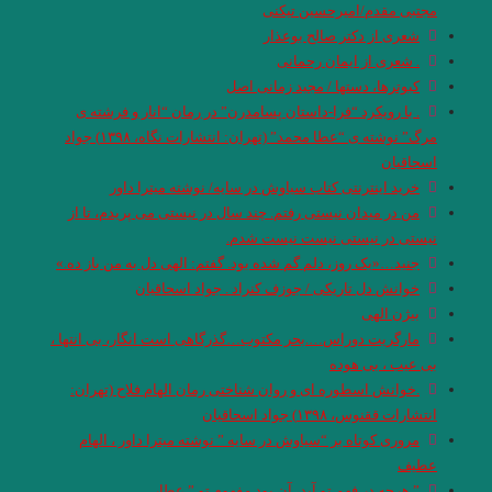
مجتبی مقدم/امیرحسین تیکنی
شعری از دکتر صالح بوعذار
. شعری از ایمان رحمانی
کبوترها، دستها / مجید زمانی اصل
. با رویکرد “فرا-داستان پسامدرن” در رمان “انار و فرشته ی
مرگ” نوشته ی “عطا محمد” (تهران: انتشارات نگاه، ۱۳۹۸) جواد
اسحاقیان
خرید اینترنتی کتاب سیاوش در سایه/ نوشته میترا داور
من در میدان نیستی رفتم. چند سال در نیستی می پریدم، تا از
نیستی در نیستی نیست نیست شدم.
جنید…«یک روز، دلم گم شده بود. گفتم: الهی دل به من باز ده.»
خوانش دل تاریکی / جوزف کنراد . جواد اسحاقیان
بیژن الهی
مارگریت دوراس….بحر مکتوب…گذرگاهی است انگار، بی انتها ،
بی عيب ، بی هوده
.خوانش اسطوره ای و روان شناختی رمان الهام فلاح (تهران:
انتشارات ققنوس، ۱۳۹۸) جواد اسحاقیان
مروری کوتاه بر “‌سیاوش در سایه ” نوشته میترا داور ، الهام
عطیف
” هرچه در فهم تو آید، آن بود مفهوم تو ” عطار