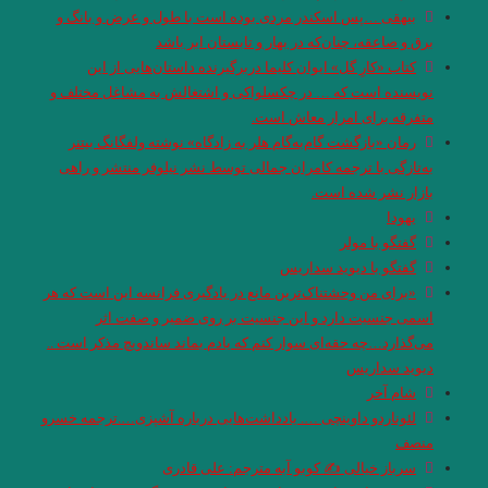
بیهقی …پس اسکندر مردی بوده است با طول و عرض و بانگ و
برق و صاعقه، چنان‌که در بهار و تابستان ابر باشد
کتاب «کارِ گل» ایوان کلیما دربرگیرنده داستان‌هایی از این
نویسنده است که … در چکسلواکی و اشتغالش به مشاغل مختلف و
متفرقه برای امرار معاش است.
رمان «بازگشت گام‌به‌گام هلر به زادگاه» نوشته ولفگانگ بیتنر
به‌تازگی با ترجمه کامران جمالی توسط نشر نیلوفر منتشر و راهی
بازار نشر شده است.
یهودا
گفتگو با مولر
گفتگو با دیوید سداریس
«برای من وحشتناک‌ترین مانع در یادگیری فرانسه این است که هر
اسمی جنسیت دارد و این جنسیت بر روی ضمیر و صفت اثر
می‌گذارد…چه حقه‌ای سوار کنم که یادم بماند ساندویچ مذکر است ..
دیوید سداریس
شام آخر
لئوناردو داوینچی …. یادداشت‌هایی درباره آشپزی….ترجمه خسرو
منصف
سرباز خیالی ✍ کوبو آبه مترجم: علی قادری