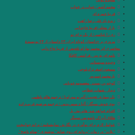
محمد آشور/ خواب در خواب
فریبا حمزه ای
زنده یاد علی رضا راهب
بازار محلی/فریبا حاج‏دایی
ری را عباسی/ از یک برای تو
مروری بر «داستان کوتاه ایران ۲۳ داستان از ۲۳ نویسندهٔ
معاصر»، اثر محمد بهارلو تلخیص از فریبا حاج دایی
نامه ای به پدر . فرانتس کافکا
وحیده سیستانی
مسعود اصغرنژادبلوچی
یارمحمد اسدپور
کوچه بن بست . معصومه خوبانی
دیدار . شهاب عطایی
یک بیماری عجیب/ آلبرتو موراویا / ترجمه هاله ناظمی
بوی خوش سیگار/ آلبا د سس‌پدس / ترجمه مرضیه غریب‌زاده
اقدام خواهد شد. هانریش بل
طلاق/آیزاک باشویس سینگر
عوامل لازم برای نوآوری در نگارش نمایشنامه / ترانه جوانبخت
“پلات” در رمان “پروانه ای روی شانه” نوشته ی “بهنام ناصح”.