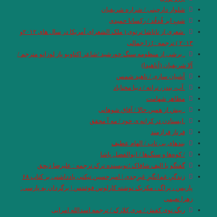
شلوار دارچینی / شراره شریفیان
شبِ ابر قُدقُد / رکسانا حمیدی
.شعری از ناتاشا ترتوی ( ملک الشعرای آمریکا در سال های ۲۰۱۲و
۲۰۱۳ ) ترجمه : رُزا جمالی
. برشی از منظومه سنگ خورشید /شاعر اکتاویو پاز لوزانو مترجم /
آلا شریفیان (آناهیدا)
آشیان سازی / ناهید شمس
.آب، بندر، ترانه / دیبا مختاباد
مظاهر شهامت
. پیش از همین حالا / آفاق شوهانی
.ایستادن در کرانه ی خود / مه آ محقق
فرناز فرازمند
بندهای بی تاب / الهام عطیف
/ کوه‌ها و سنگ‌ها / ابوالفضل پاشا
گفتگو با الیف شافاک ؛نویسنده ترک ترجمه : علیرضا ذیحق
زندگیِ غم‌انگیزِ غیرِجدی | امیرحسین تیکنی یادداشتی بر کتاب ۶۸
پاریس ، پراگ ، مکزیک نوشته کارلوس فوئنتس | برگردان به پارسی:
زهرا نعیمی
ریگ توی کفش / مری کلارک / ترجمه اسدالله امرایی