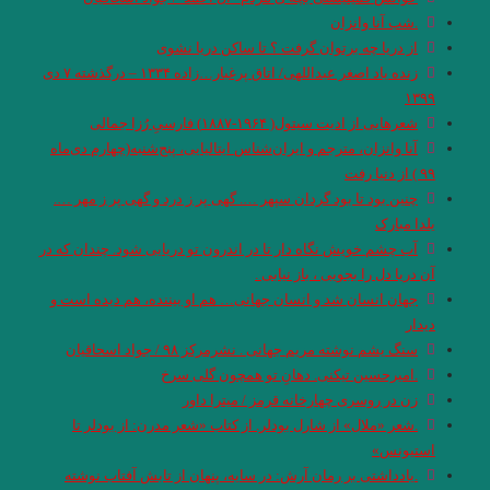
.شب آنا وانزان
از دریا چه برتوان گرفت ؟ تا ساکن دریا نشوی
زنده یاد اصغر عبداللهی/ اتاق پرغبار…زاده ۱۳۳۴ – درگذشته ٧ دی
١٣٩٩
شعرهایی از ادیت سیتول( ۱۹۶۴-۱۸۸۷) فارسیِ رُزا جمالی
آنا وانزان، مترجم و ایران‌شناس ایتالیایی، پنج‌شنبه(چهارم دی‌ماه
۹۹ ) از دنیا رفت
چنین بود تا بود گردان سپهر …. گهی پر ز درد و گهی پر ز مهر ….
یلدا مبارک
آب چشم خویش نگاه دار تا در اندرون تو دریایی شود. چندان که در
آن دریا دل را بجویی ، باز نیابی .
جهان انسان شد و انسان جهانی… هم او بیننده، هم دیده است و
دیدار
سنگ یشم نوشته مریم جهانی . نشرمرکز ۹۸ / جواد اسحاقیان
.امیرحسین تیکنی. دهانِ تو همچون گلی سرخ
زن در روسری چهارخانه قرمز / میترا داور
.شعر «ملال» از شارل بودلر. از کتاب «شعر مدرن: از بودلر تا
استیونس»
.یادداشتی بر رمان آرش: در سایه، پنهان از تابش آفتاب نوشته