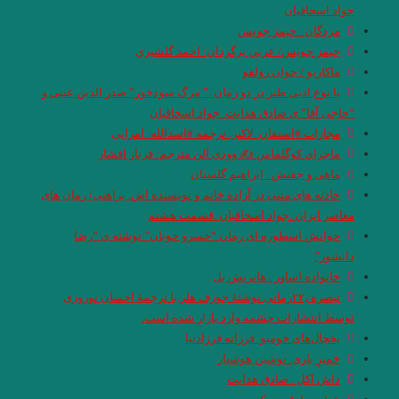
جواد اسحاقیان
مردگان . حیمز جویس
جيمز جويس/ عربي برگردان: احمد گلشيري
ماكاریو / خوان رولفو
با نوع ادبی طنز در دو رمان .” مرگ سودخور” صدر الدین عینی و
“حاجی آقا” ی صادق هدایت. جواد اسحاقیان
مجازات #استفان_لاکنر. ترجمه #اسدالله_امرایی
ماجرای‌ کوگلماس‌ ✍ وودی آلن مترجم: فرناز افشار
ماهی و جفتش . ابراهیم گلستان
حادثه های متنی در آزاده خانم و نویسنده اش. براهنی/ رمان های
معاصر ایران .جواد اسحاقیان .قسمت هشتم
خوانش اسطوره ای رمان “خسرو خوبان” نوشته ی “رضا
دانشور”
خانواده اساور . هانریش بل
تبصره ۲۲٫رمانی نوشتۀ جوزف هلر.با ترجمۀ احسان نوروزی
توسط انتشارات چشمه وارد بازار شده است.
یخچال‌های خومبو. فرزانه فرزادنیا
خمیرِ بازی. نوشین هوشیار
داش اکل . صادق هدایت