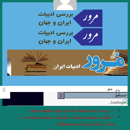
منو
. بيرون رانده ( ساموئل بكت) ترجمه: ابوالحسن نجفي
نگاهی به مجموعه داستان “رنگ ها”ی “محبوبه میرقدیری” با
رویکرد “ژولیا کریستوا”. جواد اسحاقیان