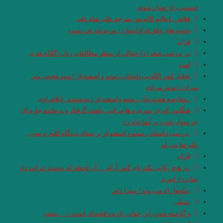
حسيني زاد /ضيا رشوند
فلاش . ایتالیو کالوینو . مترجم علی شاه علی
شیوه های خلق فراداستان / مریم شریف نسب
قران
در بررسی شعر رُزا جمالی از منظرِ مطالعاتِ زنان/ گلاله هنری
لهب
تحلیل کهن الگویی داستان رستم و اسفندیار / سید مجتبی میر
میران، انوش مرادی
. مقایسه هفت ‌خان رستم واسفندیار / نویسنده : لیلامرادی
هنگامی که جز سرنیزه ها مرکبی نباشد، گرفتار و درمانده چاره ای
جز سوار شدن بر آنها ندارد.»
.بررسی داستان رستم و اسفندیار بر مبنای دیدگاه کلود برمون .
علیرضا نبی لو
قران
.در هیچ رکابی نکند پای کَس آرام … آن لحظه که دستت حرکت داد
عنان را. انوری
پنكه‌ها راه مي‌روند / میترا داور
.شبلی
و گذشته شدنِ این جهان، نادیده قصه‌ای است.»… بیهقی