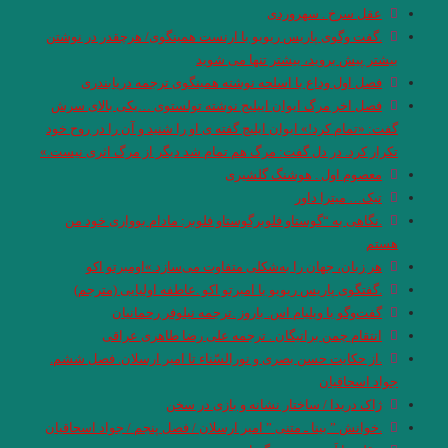
عقل سرخ . سهروردی
.گفت وگوی پاریس ریویو با ارنست همینگوی/ هرچقدر در نوشتن
بیشتر پیش بروید، بیشتر تنها می شوید
فصل اول وداع با اسلحه نوشته همینگوی ترجمه دریابندری
فصل اخر مرگ ایوان اییلیج نوشته تولستوی …یکی بالای سرش
گفت: «تمام کرد!» ایوان ایلیچ گفته ی او را شنید و آن را در روح خود
تکرار کرد. در دل گفت: مرگ هم تمام شد دیگر از مرگ اثری نیست.»
معصوم اول . هوشنگ گلشیری
تیک… میترا داور
.نگاهی به “گوستاو فلوبرگوستاو فلوبر: مادام بوواری خود من
هستم
هر زبان، جهان را به‌شکلی متفاوت می‌سازد.»اومبرتو اکو
.گفتگوی پاریس ریویو با امبرتو اکو .عاطفه اولیایی (مترجم)
گفت‌وگو با ویلیام اس. باروز .ترجمه نیلوفر رحمانیان
انتقام چمن براتیگان . ترجمه علی رضا طاهری عراقی
.از حکایت حسن بصری و نورالسّناء تا امیر ارسلان. فصل ششم.
جواد اسحاقیان
ژاک دریدا / ساختار نشانه و بازی در سخن
.خوانش ” بینا ـ متنی ” امیر ارسلان / فصل پنجم / جواد اسحاقیان