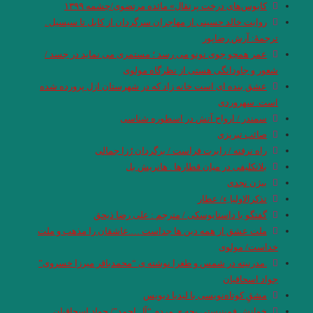
کابوس‌های درخت پرتقال» مائده مرتضوی/چشمه ۱۳۹۹
روایت خالد حسینی از مهاجران سرگردان از کابل تا سیسیل .
ترجمۀ: آرش رضاپور
عمر همچو جوی نونو می رسد ؛ مستمری می نماید در جسد /
شعور و جاودانگی هستی از نظرگاه مولوی
عشق بنده ای است خانه زاد كه در شهرستان ازل پرورده شده
است. سهروردی
سمندر / ارواح آتش در اسطوره شناسی
صائب تبریزی
راه نرفته / رابرت فراست / برگردان رُزا جمالی
بلاتکلیفی در میان قطارها . هانریش بل
بیژن نجدی
تذکرالاولیا ِء/ عطار
گفتگو با داستایوسکی / مترجم : علی رضا ذیحق
ملت عشق از همه دین ها جداست ….عاشقان را مذهب و ملت
خداست/ مولوی
.مدرنیته در شمس و طغرا نوشته ی “محمدباقر میرزا خسروی”
جواد اسحاقیان
مشقِ کوتاه‌نویسی با لیدیا دیویس
خوانش فمینیستی بچه ی مردم “آل احمد”/ جواد اسحاقیان