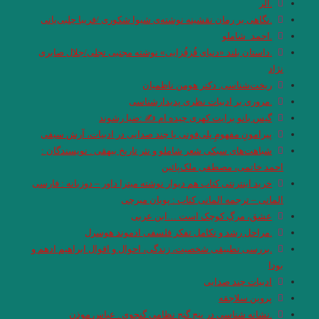
.الر
.نگاهی بر رمان نقشینه نوشته‌ی شیوا شکوری /فریبا چلبی‌یانی
.احمد_شاملو
.داستان بلند «دنیای قُزقُزایی» نوشته مجتبی تجلی/جلال صابری
نژاد
ریخت‌شناسی. دکتر هومن ناظمیان
.مروری بر ادبیات نظری پدیدارشناسی
گیس بانو برایت کهری چیده ام ✍ :ضیا رشوند
پیرامونِ مفهومِ پلی‌فونی یا چند صدایی در ادبیات، آرش سیفی
شباهت‌های سبکی شعر شاملو و نثر تاریخ بیهقی . نویسندگان :
احمد خاتمی، مصطفی ملک‌پائین
خرید اینترنتی کتاب هم دیوار نوشته میترا داور – دوزبانه : فارسی
المانی – ترجمه المانی کتاب : پویان میرچی
عشق، مرگِ کوچک است …ابن عربی
.مراحل رشد و تکامل تفکر فلسفی ادموند هوسرل
.بررسی تطبیقی شخصیت، زندگی، احوال و اقوال ابراهیم ادهم و
بودا
ادبیات چند صدایی
پروین سلاجقه
.نشانه شناسی در پنج گنج نظامی گنجوی‎ . عباس موذن