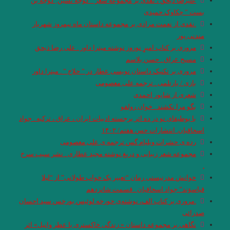
علیرضا ذیحق ، نقدی بر مجموعه شعر ” کوچه نشین ِ کوچه بن
بست ” چکاوک حمیدی
.نقدی از نعمت مرادی بر مجموعه داستان ماه نیمروز شهریار
مندنی پور
مروری بر کتاب امیرِِِ نوروز نوشته میترا داور . علی رضا ذیحق
مسیح عراق . حسن بلاسم
مروری بر تکنیک داستان نویسی عطار در ” حلاج ” . میترا داور
بازی / بارتلمی . ترجمه علی معصومی
شعری از شاپور احمدی
بگو مرا نکشند . خوان رولفو
با بوطیقای نو در ده اثر برجسته ادبیات ایران ، عراق ، ترکیه . جواد
اسحاقیان. انتشارات حس هفتم/ ۱۴۰۲
رده ى حشرات ویلیام گس ترجمه ی علی معصومی
مجموعه شعر زیبایی و دریغ نوشته مجید عطاری . نشر سیب سرخ
.
خوانش مدرنیستی رمان “تعبیر یک خواب طولانی” از “لیلا
قیاسوَند” جواد اسحاقیان . قسمت شانزدهم
.مروری بر کتاب الف، نوشته‌ی خورخه لوئیس بورخس سید احسان
صدرائی
نگاهی بر مجموعه داستان « زندگی خاکستری با عطر وانیل» اثر