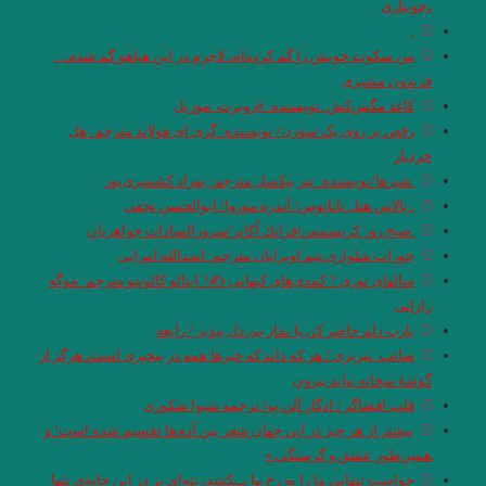
،جویباری
.
من سکوت خویش را گم کرده‌ام، لاجرم در این هیاهو گم شدم…
فریدون مشیری
کاغذ مگس‌کش .نویسنده: #روبرت_موزیل
رقص بر روی یک سوزن/ نویسنده: گری ای‌ هولاند مترجم: هل
خردیار
.شیرها/نويسنده: پتر بیکسل مترجم: بهزاد کشمیری‌پور
. پالاس هتل تاناتوس/ آندره موروا/ ابوالحسن نجفی
.صبح روز کریسمس/فرانك اُكانر/سرورالسادات جواهريان
جوراب شلواری.تيم اوبرايان مترجم: اسدالله امرايى
سالهای نوری ? کمدی‌های کیهانی ✍? ایتالو کالوینو مترجم: موگه
رازانی
یارب دلم حاضر کن یا نماز بی دل بپذیر / رابعه
صائب_تبریزی / هر که داند که خبرها همه در بیخبری است، هرگز از
گوشهٔ میخانه نیاید بیرون
قلب افشاگر / ادگار آلن پو/ ترجمه شیوا شکوری
بیشتر از هر چیز در این جهان شعر بین آدم‌ها تقسیم شده است؛ و
همین‌طور عشق و گرسنگی.»
خواست تنهایی ما را به رخ ما بــکشد، تنه‌ای بر در این خانه‌ی تنها