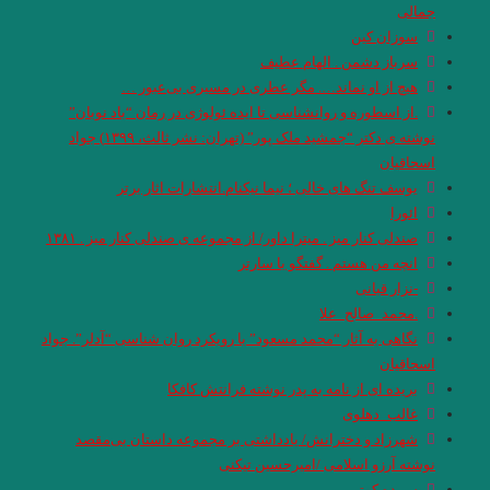
جمالی
سوزان کین
سرباز دشمن . الهام عطیف
هیچ از او نماند…. مگر عطری در مسیری بی‌عبور …
.از اسطوره و روانشناسی تا ایده ئولوژی در رمان “باد نوبان”
نوشته ی دکتر “جمشید ملک پور” (تهران: نشر ثالث، ۱۳۹۹) جواد
اسحاقیان
یوسف تنگ های خالی ؛ نیما نیکنام.انتشارات اثار برتر
ائورا
صندلی کنار میز . میترا داور/ از مجموعه ی صندلی کنار میز . ۱۳۸۱
انچه من هستم . گفتگو با سارتر
-نزار قبانی
.محمد_صالح_علا
نگاهی به آثار “محمد مسعود” با رویکرد روان شناسی “آدلر”. جواد
اسحاقیان
بریده ای از نامه به پدر نوشته فرانتش کافکا
غالب_دهلوی
شهرزاد و دخترانش/ یادداشتی بر مجموعه داستان بی‌مقصد
نوشته آرزو اسلامی /امیرحسین تیکنی
سپیده کوتی