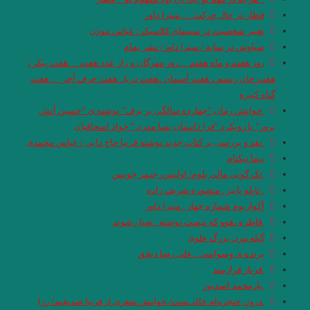
قطار در حال حرکت … میترا داور
تغییر شخصیت در سینمای کلاسیک ؛ عباس موذن
سیاوش در سایه / میترا داور/ نشر یمام
روز هفتم و ماه هفتم …روز مهرگان و راز عدد هفت …هفت پیکر ؛
هفت خان رستم ، هفت آسمان ،هفت دریا.. هفت حرف آخر … هفت
گناه کبیره
.خوانش رمان “چهارده سالگی بر برف” نوشته ی “حسین آتش
پرور” با رویکرد “فرا داستان پسا مدرن” جواد اسحاقیان
.نقد و بررسی بر کتاب جدید نوشته فریبا حاج دایی / عباس محمدی
نیما نیکنام
.تک گویی مالی بلوم؛ اولیس، جیمز جویس
. تابلو پاییز . منصوره شریف زاده
آکواریوم شماره چهار . میترا داور
.قاطره ،هوو که نیست نوشته : ضيا رشوند
گیله مرد. بزرگ علوی
پرنده ی وسواسی . علی رضا ذیحق
.فرناز فرازمند
.یارمحمد اسدپور
.درونِ حنجره‌ام خالی‌ست/ خوانش شعری از فریبا صدیقیم/ رزا