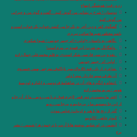
زد و رفت‌/ هوشنگ_ابتهاج
دوستان ! شرح پریشانی من گوش کنید…گفت و گوی من و حیرانی
من گوش کنید
گفتگوي کفر و دین آخر به یک جا می کشد ،خواب یک خواب است و
باشد مختلف تعبیرها/صائب تبریزی
.نگاهی به داستان «ِاِولین» اثر جیمز جویس / شیوا شکوری
. ولفگانگ بورشرت/ این قهوه بی مزه است!
. نقد و بررسی فارسی شکر است»، به قلمِ محمدعلیِ جمال‌زاده
, اِولین اثر: جیمز جویس
.شاعری از یاد رفته ✍ ولادیمیر ناباکوف مترجم: بهمن خسروی
آن طرف سیم خاردار. میترا داور
.انتقام و انگیزه های آن در شاهنامۀ فردوسی و ایلیاد و اودیسۀ
هومر / مریم محمد زاده
اختر ما نیست در دور قمر, لاجرم فوق ثریا می رویم…ما از آن جا و
از این جا نیستیم ،ما ز بی‌جاییم و بی‌جا می رویم
گذر از رنج ها با هنر و ادبیات/ عباس موذن
کبوتر چاهی /کالوینو
آیشمن در اورشلیم. نوشته‌ هانا آرنت با ترجمه زهرا شمس / نشر
برج