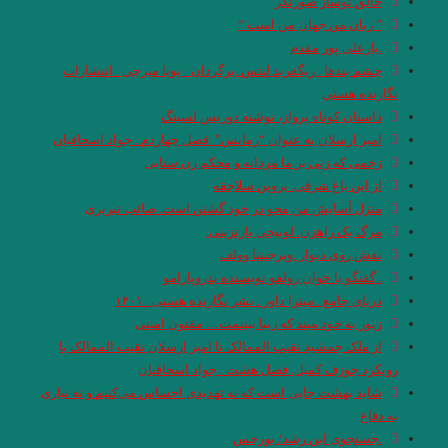
خالق نوساز صورتگر
” زبان من جهان من است “
.یارعلی پور مقدم
چشم بندها . زیگفرید لنتس .برگردان : پويا ميرچي . انتشارات
نگارنده هستي
داستان کوتاه پرواز، نوشته دوریس لسینگ
امیر ارسلان به عنوان “رمانس”. فصل چهاردم . جواد اسحاقیان
زخمی که زنی بر ما مردانه و محکم زن.سنایی
از این باغ شرقی. پروین سلاجقه
منزل آسایش من محو در خود گشتن است. صائب تبریزی
مرگ یک راهزن. لوییجی بارتزینی.
نقش روی دیوار .ویرجینیا وولف
. گفتگو با خوان رولفو نویسنده پدروپارامو
دریای جامع . میترا داور . نشر نگارنده هستی . ۱۴۰۱
زیور به خود مبند که زیبا ببینمت… مفتون امینی
از ملک جمشید نقیب الممالک تا امیر ارسلان نقیب الممالک با
رویکرد جوزف کمبل. فصل هشت . جواد اسحاقیان
شاید بهشت جایی است که نه تهدیدی احساس می‌کنیم و نه نیازی
به دفاع
.جستجوی ابن رشد/ بورخس