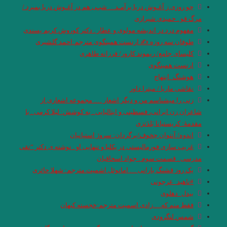
چو روزی ز آغـوش دریا برآمـد… شبـی هم در آغـوش دریا بمیرد /
مرگ قو . حمیدی شیرازی
مفهوم درد در اندیشه مولوی و عطار . دکتر کوروش کریم پسندی
طوفان سه روزه ✍ ارنست همینگوی مترجم:احمد گلشیری
کلیسای جامع/ ریموند کارور/ فرزانه طاهری
ارنست همینگوی
هوشنگ_ابتهاج
نقاشی ماریا / میترا داور
زنی را میشناسم من و دیگر اشعار …. مجموعه اشعاری از
شاعران زن ایرانی، فسطینی و ایتالیایی . به کوشش: لیلا کرمی . با
مقدمۀ: کریستیانا بَلدَتزی
اندوه/ آنتوان چخوف/برگردان: سروژ استپانیان
غریب سازی فورمالیستی در یکلیا و تنهایی او . نوشته ی دکتر “تقی
مدرسی . قسمت سوم . جواد اسحاقیان
یک روز قشنگ بارانی … امانوئل اشمیت.مترجم: شهلا حائری
#ناهید_عرجونی
بیدل_دهلوی
فقط منم که….زادی اسمیت مترجم:خجسته کیهان
شمس لنگرودی