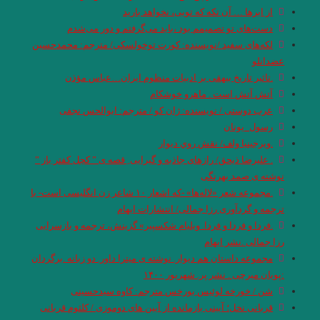
از ابرها … آن تکه که تویی، نخواهد بارید
دست‌های تو تصمیمم بود ،باید می‌گرفتم و دور می‌شدم
لکه‌های سفید /نویسنده: کورت‌ توخولسکی/ مترجم: محمد‌حسین
عضدانلو
.تاثیر تاریخ بیهقی بر ادبیات منظوم ایران…عباس مؤذن
آتش آتش است . ماهرو خوشکام
عرب دوستی / نویسنده: ژان کو / مترجم: ابوالحس نجفی
رسول_یونان
.ویرجینیا ولف/ نقش روي ديوار
. علیرضا ذیحق/ رازهای جاذبه و گیرایی ِ قصه ی ” کچل کفتر باز ”
نوشته ی صمد بهرنگی
.مجموعه شعر «لاله‌ها» -که اشعار ۱۰ شاعر زن انگلیسی است- با
ترجمه و گردآوری رزا جمالی/ انتشارات ایهام
.فردا و فردا و فردا. ویلیام شکسپیر» گزینش، ترجمه و بازسرایی
رزا جمالی .نشر ایهام
مجموعه داستان هم دیوار. نوشته ی میترا داور. دو زبانه .برگردان
:‌پویان میرچی . نشر پر. شهریور ۱۴۰۰
شن / خورخه لوئیس بورخس مترجم: کاوه سیدحسینی
قربانی نخل؛ آیینی بازمانده از آیین های دوموزی / کلثوم قربانی