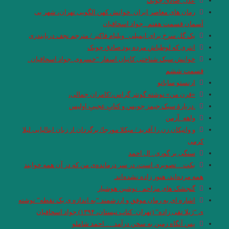
عدل .صادق چوبک
رمان های معاصر ایران .خوانش کهن الگویی تهران، شهر بی
آسمان قسمت هفتم . جواد اسحاقیان
یک گل سرخ برای ایمیلی . ویلیام فاکنر / مترجم نجف دریابندری
انتری که لوطی‎اش مرده بود.صادق چوبک
خوانش سبک شناختی کاتبان اسفار “خسروی .جواد اسحاقیان .
قسمت ششم
ارنستو ساباتو
«قرن من» نوشته گونتر گراس،/کامران جمالی،
.دربارۀ سبک جیمز جویس و کتابِ عجیبِ اولیس
واهه_آرمن
و واتیکان زن را آفرید / میکلا مورجا/ برگردان از زبان ایتالیایی لیلا
کرمی
سنگی بر گوری . ال احمد
بکت…تصویری است، در سر درمانده‌ی من که در آن همه خوابند
همه مرده‌اند، هنوز زاده نشده‌اند.
گنجشک های مزاحم . نوشین هوشیار
اشاره ای به رمان موفق و ارزشمند “به اندازه ی یک نقطه” نوشته
ی “ژیلا تقی زاده” (تهران: کتاب نیستان، ۱۳۹۴) جواد اسحاقیان
پس آنگاه زمین به سخن درآمد…. احمد شاملو