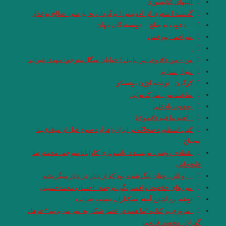
آئینهای كتابسوزی
گذشته ا شعری از آدونیس ا برگردان به پارسی: صالح بوعذار
…دعوت به صلح… نویسندگان جهان
.مزاحم . بورخس
.
من – من ✍ وی.اس.نایپل ? خیابان میگل مترجم: مهدی غبرایی
دیوار .سارتر
کرگدن . نوشته اوژن یونسکو
ساعت من . مارک تواین
.یعقوب یادعلی
. ‏ ?فیه ما فیه ✍مولانا
کهن اسطوره ضحاک در ایران (هزاره سوم قبل از میلاد) بیتا
مصباح
نقطه‌ی روشن. نویسنده: یاسوناری کاواباتا مترجم: محمد‌رضا
قلیچ‌خانی
….و كار…چنان تنگ شده بود كه از تاتار در تاتار ميگريختم
.مرزهای خلاقیت و افسردگی.ترجمه: احسان محمدحسینی
توشه برداشتن آیینه سبکباران نیست /صائب
. مروری بر کتاب “ما همه در عصر شکار به سر می‌بریم “‌ فرهاد
گوران . محسن فاتحی