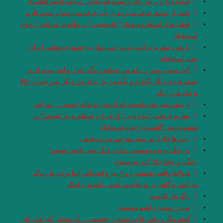
گوشه دنج و پرنور . اثر ارنست همینگوی . ترجمه احمد گلشیری
وقتی از عشق حرف می‌زنیم از چی حرف می‌زنیم/ ریموند کارور
قطب های استعاره و مجاز “یاکوبسون” در ملکوت”صادقی”/ جواد
اسحاقیان
با نقد و نظریه ی ادبی نو در چند رمان برجسته ی معاصر ایران/
جواد اسحاقیان
آلبا دسس پدس …دلم می خواهد زندگی ام را مانند بسته ای در
دست فردی دیگر بگذارم و بگویم : بیا . برای من دیگر بس است ! حالا
تو فکرش را بکن
از پیش نمی شد دانست که ادامه راه خالی است. … دوراس
نظریه ی تحول “نوع ادبی” از تاریخ و اسطوره به “نقیضه” در
معصوم دوم “گلشیری/ جواد اسحاقیان
زنبورها ✍ آرتور میلر مترجم: مژده دقیقی
در جنگ‌، برنده مفهومی ندارد؛ جنگ يعنی باختنِ محض!
:جنگ_و_صلح ✍? لئو_تولستوی
هیولاها واقعی هستند، ارواح نیز واقعی‌اند، آنها درون ما زندگی
می‌کنند، و گاهی بر ما غلبه می‌کنند….استیون کینگ
رنگ ها . کالوینو
نوید …سید ابراهیم موسوی
گفتم مگر ز رفتن غایب شوی ز چشمم …. آن نیستی که رفتی آنی