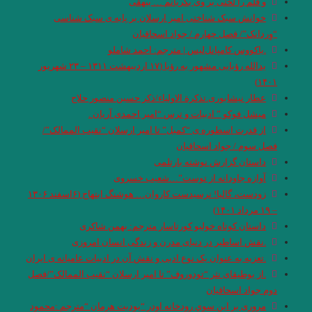
و قلم را لَختی بر وی بگریانم … بیهقی
خوانش سبک شناختی امیر ارسلان بر پایه ی سبک شناسی
“وِردانک”/ فصل چهارم / جواد اسحاقیان
.یاکووس کامپانل‌لیس | مترجم: ‌احمد شاملو
یدالله رؤیایی مشهور به رؤیا (۱۷ اردیبهشت ۱۳۱۱ – ۲۳ شهریور
۱۴۰۱)
عطار نیشابوری.تذکرة الاولیاء/ذکر حسین منصور حلاج
میشل فوکو ” ادبیات و ترس “امیر احمدی آریان .
از قدرت اسطوره ی “کمبل” تا امیر ارسلان “نقیب الممالک”/
فصل سوم / جواد اسحاقیان
داستان گزارش نوشته بارتلمی
آوازه جاودانه از توست”…شعیب خسروی
زودست، گالیا! نرسیدست کاروان… هوشنگ ابتهاج (۶اسفند ۱۳۰۶
– ۱۹ مرداد ۱۴۰۱)
داستان کوتاه خولیو کورتاسار مترجم: بهمن شاکری
.نقش اساطیر در دنیای مدرن و زندگی انسان امروزی
.تعزیه به عنوان یک نوع ادبی و نقش آن در ادبیات عامیانه ی ایران
.از بوطیقای نثر “تودوروف” تا امیر ارسلان “نقیب الممالک”/فصل
دوم جواد اسحاقیان
مروری بر اين سوي رودخانه اودر “يوديت هرمان “مترجم :محمود