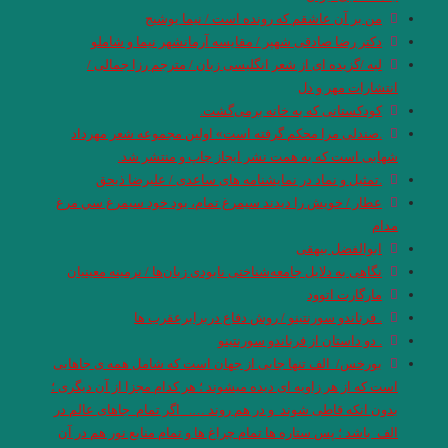
من بر آن عاشقم که رونده است / نیما یوشیج
دکتر رضا صادقی شهپر / مقایسه آرمانشهر نیما و شاملو
لبه /گزیده ای از شعر انگلیسی زبان / مترجم رزا جمالی /
انتشارات مهر و دل
کودکستانی که به خانه برمی‌گشت.
.صندلی مرا محکم گرفته است»‌ اولین مجموعه شعر مهرداد
شهابی است که به همت نشر ایجاز چاپ و منتشر شد.
.تمثیل و نماد در نمایشنامه های ساعدی / علیرضا ذیحق
عطار / خويش را ديدند سيمرغ تمام، بود خود سيمرغ سي مرغ
مدام
ابوالفضل بیهقی
نگاهی به دلایل جامعه­‌شناختی نابودی زبان‌ها / نرمینه معینیان
مارگارت اتوود
. فرناندو سورنتینو / روش دﻓﺎع درﺑﺮاﺑﺮﻋﻘﺮب ﻫﺎ
. دو داستان از فرناندو سورنتینو
بورخس/ الف تنها جایی از جهان است که شامل همه ی جاهایی
است که از هر زاویه ای دیده میشوند ؛ هر کدام مجزا از آن دیگری ؛
بدون انکه قاطی شوند و در هم روند …. اگر تمام جاهای عالم در
الف باشد ؛ پس ستاره ها تمام چراغ ها و تمام منابع نور هم در آن