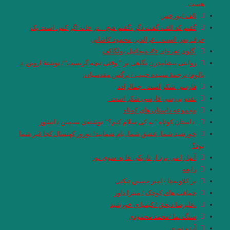
هست .
الف /بورخس
گفتم که الف، گفت دگر ،گفتم هیچ…در خانه اگر کس است یک
حرف بس است…عزالدین محمود کاشانی
.گلوی نقره‌ای ✍ میخائیل بولگاکف
روایتی پیشامدرن نگاهی بر ” وقتی نیچه گریست”/ نوشتۀ اروین .د.
یالوم/ ترجمۀ سپیده حبیب / نرگس مقدسیان:
فارسی شکر است . جمالزاده
نقدو بررسی فارسی شکر است .
مجموعه داستان های کوتاه
.داستان کوتاه “به کی سلام کنم؟” نوشته‌ی سیمین دانشور
خورشید شما، عشق شما، بام شمایید! نوروز کهنسال کجا غیر شما
بود؟
آنها را می برد از تاریکی ها به سوی نور
رابعه
بر کلاویه‌ها / امیر حسین تیکنی
حماقت های کوچک / میترا داور
.علیرضا ذیحق / کیمیا ی خورشید
سنگ نما /محمد محمودی
آرزو نوری