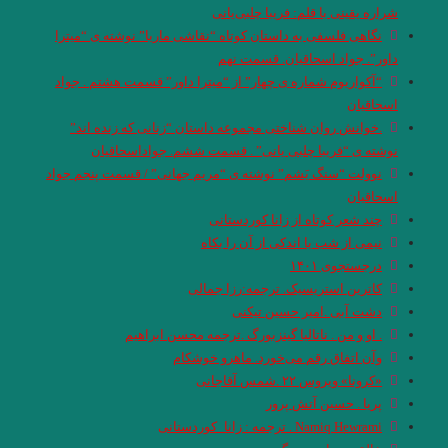
شراره یقینی با قلم: فریبا چلبی‌یانی
نگاهی فلسفی به داستان کوتاه “نقاشی ماریا” نوشته ی “میترا
داور”. جواد اسحاقیان. قسمت نهم
“آکواریوم شماره ی چهار” از “میترا داور” قسمت هشتم . جواد
اسحاقیان
.خوانش روان شناختی مجموعه داستان “زنانی که زنده اند”
نوشته ی “فریبا چلبی یانی” . قسمت ششم. جواداسحاقیان
نوولت “سنگ یَشم” نوشته ی “مریم جهانی” / قسمت پنجم جواد
اسحاقیان
چند شعر کوتاه از زانا کوردستانی
نيمى از شب يا اندكى از آن را بكاه
درجستجوی ۱۴۰۱
کاترین استریسیک. ترجمه:رزا جمالی
دشت آبی .امیر حسین تیکنی
. او و من . ناتالیا گینزبورگ .ترجمه محسن ابراهیم
وآن اتفاق رقم می‌خورد. ماهرو خوشکام
«کرونا» ویروس ۲۲ .شمس آقاجانی
پریا . حسین آتش پرور
Namiq Hewrami . ترجمه : زانا_کوردستانی