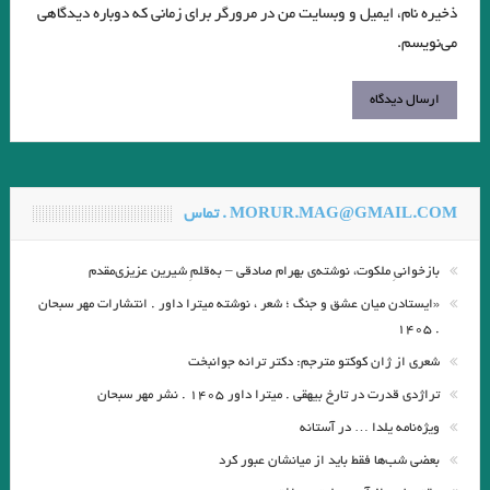
ذخیره نام، ایمیل و وبسایت من در مرورگر برای زمانی که دوباره دیدگاهی
می‌نویسم.
MORUR.MAG@GMAIL.COM . تماس
بازخوانیِ ملکوت، نوشته‌ی بهرام صادقی – به‌قلمِ شیرین عزیزی‌مقدم
«ایستادن میان عشق و جنگ ؛ شعر ، نوشته میترا داور . انتشارات مهر سبحان
. ۱۴۰۵
شعری از ژان کوکتو مترجم: دکتر ترانه جوانبخت
تراژدی قدرت در تارخ بیهقی . میترا داور ۱۴۰۵ . نشر مهر سبحان
ویژه‌نامه یلدا … در آستانه
بعضی شب‌ها فقط باید از میانشان عبور کرد