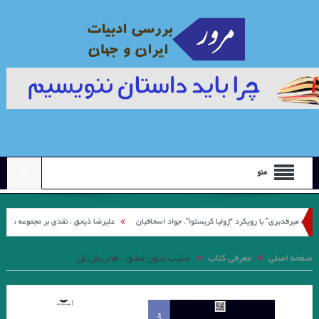
منو
دیری” با رویکرد “ژولیا کریستوا”. جواد اسحاقیان
علیرضا ذیحق ، نقدی بر مجموعه شعر ” کوچه ن
عی / ترجمه به زبان بلغاری لودمیلا یانوا
مترجم روسی» نوشته مایکل فرین با ترجمه کیهان بهمنی در نشر چترنگ با ق
صفحه اصلی
معرفی کتاب
صلیب بدون عشق . هانریش بل