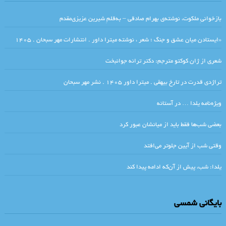
بازخوانیِ ملکوت، نوشته‌ی بهرام صادقی – به‌قلمِ شیرین عزیزی‌مقدم
«ایستادن میان عشق و جنگ ؛ شعر ، نوشته میترا داور . انتشارات مهر سبحان . ۱۴۰۵
شعری از ژان کوکتو مترجم: دکتر ترانه جوانبخت
تراژدی قدرت در تارخ بیهقی . میترا داور ۱۴۰۵ . نشر مهر سبحان
ویژه‌نامه یلدا … در آستانه
بعضی شب‌ها فقط باید از میانشان عبور کرد
وقتی شب از آیین جلوتر می‌افتد
یلدا: شب، پیش از آن‌که ادامه پیدا کند
بایگانی شمسی