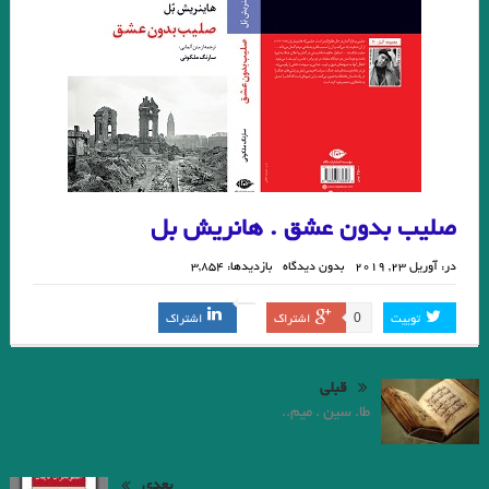
صلیب بدون عشق . هانریش بل
در:
آوریل 23, 2019
بدون دیدگاه
بازدیدها: 3,854
0
توییت
اشتراک
اشتراک
قبلی
طا. سين . ميم..
بعدی