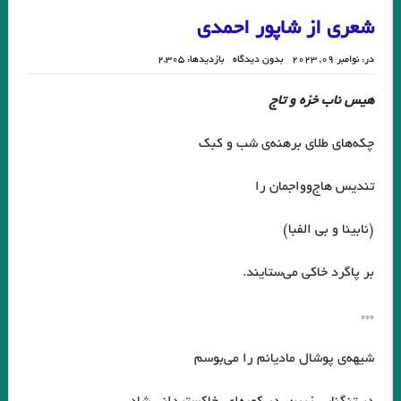
شعری از شاپور احمدی
در:
نوامبر 09, 2023
بدون دیدگاه
بازدیدها: 2,305
هيس ناب خزه و تاج
چكه‌هاي طلاي برهنه‌ي شب و كبك
تنديس هاج‌وواجمان را
(نابينا و بي الفبا)
بر پاگرد خاكي مي‌ستايند.
***
شيهه‌ي پوشال ماديانم را مي‌بوسم