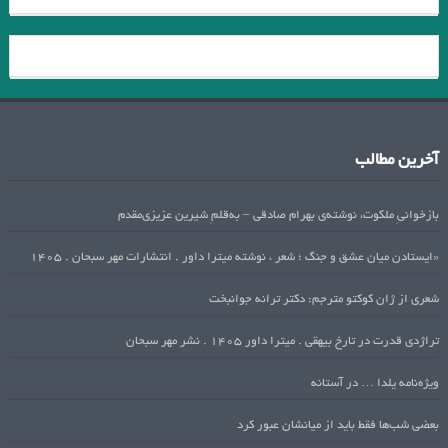
آخرین مطالب
بازخوانیِ ملکوت، نوشته‌ی بهرام صادقی – به‌قلمِ شیرین عزیزی‌مقدم
«ایستادن میان عشق و جنگ ؛ شعر ، نوشته میترا داور . انتشارات مهر سبحان . ۱۴۰۵
شعری از ژان کوکتو مترجم: دکتر ترانه جوانبخت
تراژدی قدرت در تارخ بیهقی . میترا داور ۱۴۰۵ . نشر مهر سبحان
ویژه‌نامه یلدا … در آستانه
بعضی شب‌ها فقط باید از میانشان عبور کرد