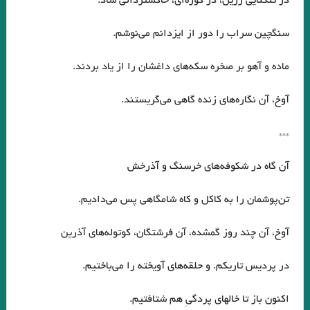
در تنگنايي زرين، در كوره‌اي، خاكسترداني شاد.
سنگچين سراب را دور از ايزدانم مي‌نوشم.
ماده و آهو بر صخره سكه‌هاي داغشان را از ياد بردند.
آوخ، آن نگاره‌هاي زنده گاهي مي‌گريستند.
***
آن گاه در شكوفه‌هاي خرسنگ و آذرخش
تن‌پوشمان را به كاكل و كاه شامگاهي پس مي‌داديم.
آوخ، آن چند روز گمشده، آن فرشتگان، كوتوله‌هاي آذرين
در پرديس تاريكم. و حلقه‌هاي آويخته را مي‌باختيم.
اكنون باز تا خالهاي پردگيِ هم شتافتيم.