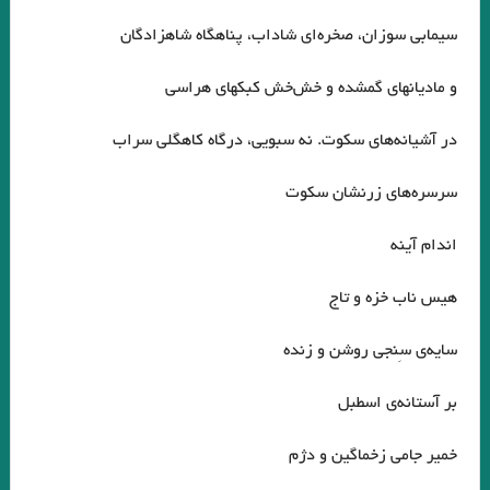
سيمابي سوزان، صخره‌اي شاداب، پناهگاه شاهزادگان
و ماديانهاي گمشده و خش‌خش كبكهاي هراسي
در آشيانه‌هاي سكوت. نه سبويي، درگاه كاهگلي سراب
سرسره‌هاي زرنشان سكوت
اندام آينه
هيس ناب خزه و تاج
سايه‌ي سِنجي روشن و زنده
بر آستانه‌ي اسطبل
خمير جامي زخماگين و دژم