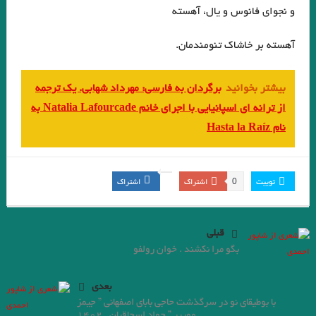
و نجواي فانوس و يال، آهسته
‌آهسته بر خاشاك تنومندمان.
بیشتر بخوانید
برگردان به فارسی: مهرداد شهابی. یک ترجمه
از ترانه ای اسپانیایی با اجرای خانم Natalia Lafourcade به
نام Hasta la Raíz
0
توییت
اشتراک
اشتراک
قبلی
بگو مرا نکشند . خوان رولفو
بعدی
با بوطیقای نو در سرگذشت حاجی بابای اصفهانی ” جیمز
موریر ” جواد اسحاقیان . ۱۴۰۲