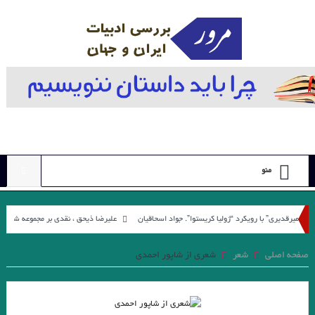
منو
یری” با رویکرد “ژولیا کریستوا”. جواد اسحاقیان
علیرضا ذیحق ، نقدی بر مجموعه شعر ” کوچه نش
ی / ترجمه به زبان بلغاری لودمیلا یانوا
مترجم روسی» نوشته مایکل فرین با ترجمه کیهان بهمنی در نشر چترنگ با قی
صفحه اصلی
شعر
شعری از شاپور احمدی