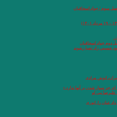
صل سوم / جواد اسحاقیان
ان
صل دوم جواد اسحاقیان
د حسيني زاد /ضيا رشوند
یران، انوش مرادی
ای جز سوار شدن بر آنها ندارد.»
علیرضا نبی لو
د عنان را. انوری