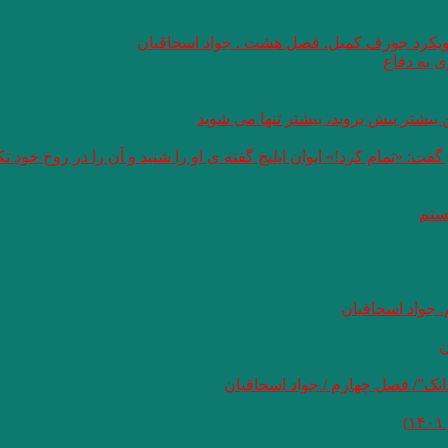
 رویکرد جوزف کمبل. فصل هشت . جواد اسحاقیان
 به دفاع
بیشتر پیش بروید، بیشتر تنها می شوید
: «تمام کرد!» ایوان ایلیچ گفته ی او را شنید و آن را در روح خود 
هستم
 جواد اسحاقیان
ن
نک”/ فصل چهارم / جواد اسحاقیان