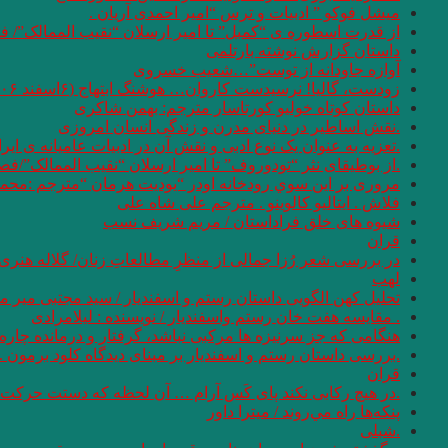
میشل فوکو ” ادبیات و ترس “امیر احمدی آریان .
از قدرت اسطوره ی “کمبل” تا امیر ارسلان “نقیب الممالک”/ ف
داستان گزارش نوشته بارتلمی
آوازه جاودانه از توست”…شعیب خسروی
زودست، گالیا! نرسیدست کاروان… هوشنگ ابتهاج (۶اسفند ۱۳۰۶ – ۱۹ مرداد ۱۴۰۱)
داستان کوتاه خولیو کورتاسار مترجم: بهمن شاکری
.نقش اساطیر در دنیای مدرن و زندگی انسان امروزی
.تعزیه به عنوان یک نوع ادبی و نقش آن در ادبیات عامیانه ی ایر
.از بوطیقای نثر “تودوروف” تا امیر ارسلان “نقیب الممالک”/ف
مروری بر اين سوي رودخانه اودر “يوديت هرمان “مترجم :محمو
فلاش . ایتالیو کالوینو . مترجم علی شاه علی
شیوه های خلق فراداستان / مریم شریف نسب
قران
در بررسی شعر رُزا جمالی از منظرِ مطالعاتِ زنان/ گلاله هنری
لهب
تحلیل کهن الگویی داستان رستم و اسفندیار / سید مجتبی میر م
. مقایسه هفت ‌خان رستم واسفندیار / نویسنده : لیلامرادی
هنگامی که جز سرنیزه ها مرکبی نباشد، گرفتار و درمانده چاره 
.بررسی داستان رستم و اسفندیار بر مبنای دیدگاه کلود برمون . 
قران
.در هیچ رکابی نکند پای کَس آرام … آن لحظه که دستت حرکت دا
پنكه‌ها راه مي‌روند / میترا داور
.شبلی