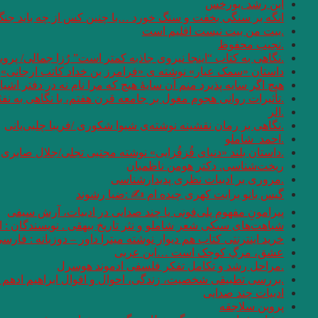
ابن رشد .بورخس
انگه بر سنگی بخفت و سنگ خورد …با چنین کس از چه باید جن
.بیت من بیت نیست اقلیم است
.نجیب محفوظ
.نگاهی به کتاب “اینجا نیروی جاذبه کمتر است” رُزا جمالی/ پرو
داستان «سمک عیار» نوشته ی «فرامرز بن خداد کاتب ارجانی»
هیچ اگر سایه پذیرد منم آن سایهٔ هیچ که مرا نام نه در دفتر اشیا
.تأثیرات روانی هجوم مغول بر جامعه قرن هفتم، با نگاهی به نف
.الر
.نگاهی بر رمان نقشینه نوشته‌ی شیوا شکوری /فریبا چلبی‌یانی
.احمد_شاملو
.داستان بلند «دنیای قُزقُزایی» نوشته مجتبی تجلی/جلال صابری ن
ریخت‌شناسی. دکتر هومن ناظمیان
.مروری بر ادبیات نظری پدیدارشناسی
گیس بانو برایت کهری چیده ام ✍ :ضیا رشوند
پیرامونِ مفهومِ پلی‌فونی یا چند صدایی در ادبیات، آرش سیفی
شباهت‌های سبکی شعر شاملو و نثر تاریخ بیهقی . نویسندگان :
خرید اینترنتی کتاب هم دیوار نوشته میترا داور – دوزبانه : فارس
عشق، مرگِ کوچک است …ابن عربی
.مراحل رشد و تکامل تفکر فلسفی ادموند هوسرل
.بررسی تطبیقی شخصیت، زندگی، احوال و اقوال ابراهیم ادهم و
ادبیات چند صدایی
پروین سلاجقه