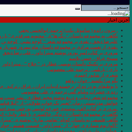
آخرین اخبار
. بيرون رانده ( ساموئل بكت) ترجمه: ابوالحسن نجفي
نگاهی به مجموعه داستان “رنگ ها”ی “محبوبه میرقدیری” با روی
علیرضا ذیحق ، نقدی بر مجموعه شعر ” کوچه نشین ِ کوچه بن
.نقدی از نعمت مرادی بر مجموعه داستان ماه نیمروز شهریار من
مروری بر کتاب امیرِِِ نوروز نوشته میترا داور . علی رضا ذیحق
مسیح عراق . حسن بلاسم
مروری بر تکنیک داستان نویسی عطار در ” حلاج ” . میترا داور
بازی / بارتلمی . ترجمه علی معصومی
شعری از شاپور احمدی
بگو مرا نکشند . خوان رولفو
با بوطیقای نو در ده اثر برجسته ادبیات ایران ، عراق ، ترکیه . جو
رده ى حشرات ویلیام گس ترجمه ی علی معصومی
مجموعه شعر زیبایی و دریغ نوشته مجید عطاری . نشر سیب سر
خوانش مدرنیستی رمان “تعبیر یک خواب طولانی” از “لیلا قیاس
.مروری بر کتاب الف، نوشته‌ی خورخه لوئیس بورخس سید اح
نگاهی بر مجموعه داستان « زندگی خاکستری با عطر وانیل» اثر شر
نگاهی فلسفی به داستان کوتاه “نقاشی ماریا” نوشته ی “میترا 
“آکواریوم شماره ی چهار” از “میترا داور” قسمت هشتم . جواد 
.خوانش روان شناختی مجموعه داستان “زنانی که زنده اند” نو