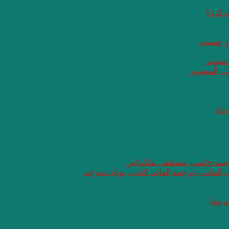
گ کرد؟
یز حسینی
 شنوند.
ثـۃ المصدور
ژاد
 احمد خاتمی، مصطفی ملک‌پائین
ی المانی – ترجمه المانی کتاب : پویان میرچی
 بودا