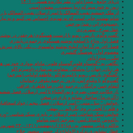
دریای جامع . میترا داور . نشر نگارنده هستی . ۱۴۰۱
زیور به خود مبند که زیبا ببینمت… مفتون امینی
از ملک جمشید نقیب الممالک تا امیر ارسلان نقیب الممالک با
شاید بهشت جایی است که نه تهدیدی احساس می‌کنیم و نه نیازی
.جستجوی ابن رشد/ بورخس
عقل سرخ . سهروردی
.گفت وگوی پاریس ریویو با ارنست همینگوی/ هرچقدر در نوشتن 
فصل اول وداع با اسلحه نوشته همینگوی ترجمه دریابندری
فصل اخر مرگ ایوان اییلیج نوشته تولستوی …یکی بالای سرش گفت
معصوم اول . هوشنگ گلشیری
تیک… میترا داور
.نگاهی به “گوستاو فلوبرگوستاو فلوبر: مادام بوواری خود من 
هر زبان، جهان را به‌شکلی متفاوت می‌سازد.»اومبرتو اکو
.گفتگوی پاریس ریویو با امبرتو اکو .عاطفه اولیایی (مترجم)
گفت‌وگو با ویلیام اس. باروز .ترجمه نیلوفر رحمانیان
انتقام چمن براتیگان . ترجمه علی رضا طاهری عراقی
.از حکایت حسن بصری و نورالسّناء تا امیر ارسلان. فصل ششم.
ژاک دریدا / ساختار نشانه و بازی در سخن
.خوانش ” بینا ـ متنی ” امیر ارسلان / فصل پنجم / جواد اسحاقیا
و قلم را لَختی بر وی بگریانم … بیهقی
خوانش سبک شناختی امیر ارسلان بر پایه ی سبک شناسی “وِردا
.یاکووس کامپانل‌لیس | مترجم: ‌احمد شاملو
یدالله رؤیایی مشهور به رؤیا (۱۷ اردیبهشت ۱۳۱۱ – ۲۳ شهریور ۱۴۰۱)
عطار نیشابوری.تذکرة الاولیاء/ذکر حسین منصور حلاج