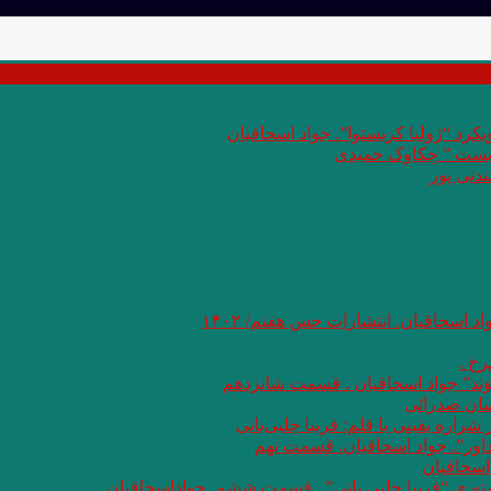
کرد “ژولیا کریستوا”. جواد اسحاقیان
 بست ” چکاوک حمیدی
دنی پور
اد اسحاقیان. انتشارات حس هفتم/ ۱۴۰۲
خ .
وَند” جواد اسحاقیان . قسمت شانزدهم
سان صدرائی
اره یقینی با قلم: فریبا چلبی‌یانی
داور”. جواد اسحاقیان. قسمت نهم
اسحاقیان
شته ی “فریبا چلبی یانی” . قسمت ششم. جواداسحاقیان