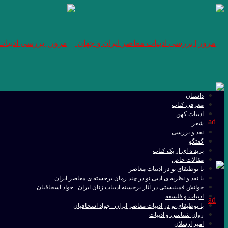
داستان
معرفی کتاب
ادبیات کهن
شعر
نقد و بررسی
گفتگو
برید ه ای از یک کتاب
مقالات خاص
با بوطیقای نو در ادبیات معاصر
با نقد و نظریه ی ادبی نو در چند رمان برجسته ی معاصر ایران
خوانش فمینیستی در آثار برجسته ادبیات زنان ایران . جواد اسحاقیان
ادبیات و فلسفه
با بوطیقای نو در ادبیات معاصر ایران . جواد اسحاقیان
روان شناسی و ادبیات
امیر ارسلان