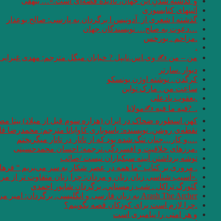
و گذشته شدنِ این جهان، نادیده قصه‌ای است.»… بیهقی
آئینهای كتابسوزی
گذشته ا شعری از آدونیس ا برگردان به پارسی: صالح بوعذار
…دعوت به صلح… نویسندگان جهان
.مزاحم . بورخس
.
من – من ✍ وی.اس.نایپل ? خیابان میگل مترجم: مهدی غبرایی
دیوار .سارتر
کرگدن . نوشته اوژن یونسکو
ساعت من . مارک تواین
.یعقوب یادعلی
. ‏ ?فیه ما فیه ✍مولانا
کهن اسطوره ضحاک در ایران (هزاره سوم قبل از میلاد) بیتا مص
نقطه‌ی روشن. نویسنده: یاسوناری کاواباتا مترجم: محمد‌رضا قل
….و كار…چنان تنگ شده بود كه از تاتار در تاتار ميگريختم
.مرزهای خلاقیت و افسردگی.ترجمه: احسان محمدحسینی
توشه برداشتن آیینه سبکباران نیست /صائب
. مروری بر کتاب “ما همه در عصر شکار به سر می‌بریم “‌ فره
.«آسیب شناسی زبان زنان و مردان: چرا زنان متفاوت تر از مردان سخن می 
گئورگ تراكل . شب زمستاني. برگردان شاپور احمدي
Arash The Archer به زبان فارسی و انگلیسی. برگردان: امیر مرعشی
.چرا لازم است برای کودکان قصه بگوییم؟
و هر امتى را پيامبرى است