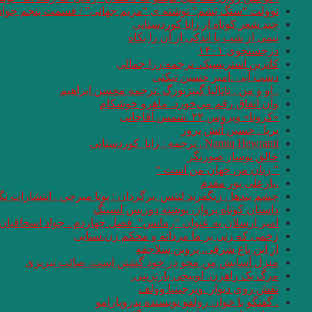
نوولت “سنگ یَشم” نوشته ی “مریم جهانی” / قسمت پنجم جواد
چند شعر کوتاه از زانا کوردستانی
نيمى از شب يا اندكى از آن را بكاه
درجستجوی ۱۴۰۱
کاترین استریسیک. ترجمه:رزا جمالی
دشت آبی .امیر حسین تیکنی
. او و من . ناتالیا گینزبورگ .ترجمه محسن ابراهیم
وآن اتفاق رقم می‌خورد. ماهرو خوشکام
«کرونا» ویروس ۲۲ .شمس آقاجانی
پریا . حسین آتش پرور
Namiq Hewrami . ترجمه : زانا_کوردستانی
خالق نوساز صورتگر
” زبان من جهان من است “
.یارعلی پور مقدم
چشم بندها . زیگفرید لنتس .برگردان : پويا ميرچي . انتشارات ن
داستان کوتاه پرواز، نوشته دوریس لسینگ
امیر ارسلان به عنوان “رمانس”. فصل چهاردم . جواد اسحاقیان
زخمی که زنی بر ما مردانه و محکم زن.سنایی
از این باغ شرقی. پروین سلاجقه
منزل آسایش من محو در خود گشتن است. صائب تبریزی
مرگ یک راهزن. لوییجی بارتزینی.
نقش روی دیوار .ویرجینیا وولف
. گفتگو با خوان رولفو نویسنده پدروپارامو