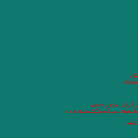
باح
یچ‌خانی
اد گوران . محسن فاتحی
گویند؟۲» نیما خرم روز