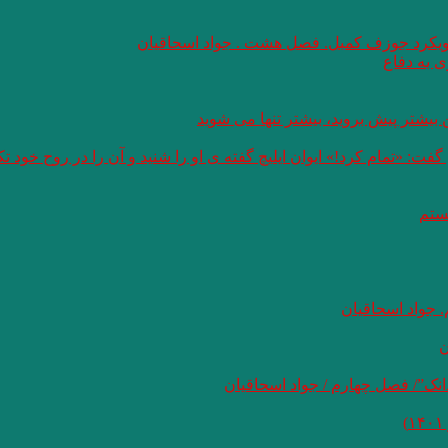
 رویکرد جوزف کمبل. فصل هشت . جواد اسحاقیان
 به دفاع
بیشتر پیش بروید، بیشتر تنها می شوید
: «تمام کرد!» ایوان ایلیچ گفته ی او را شنید و آن را در روح خود 
هستم
 جواد اسحاقیان
ن
نک”/ فصل چهارم / جواد اسحاقیان