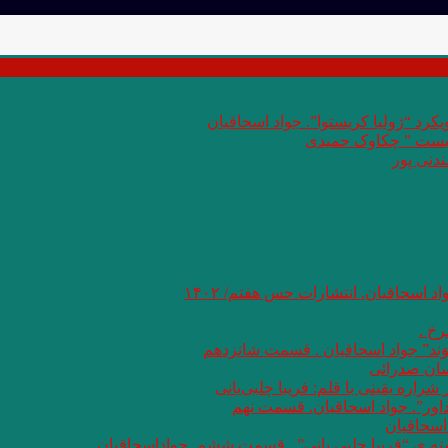
کرد “ژولیا کریستوا”. جواد اسحاقیان
 بست ” چکاوک حمیدی
دنی پور
اد اسحاقیان. انتشارات حس هفتم/ ۱۴۰۲
خ .
وَند” جواد اسحاقیان . قسمت شانزدهم
سان صدرائی
اره یقینی با قلم: فریبا چلبی‌یانی
داور”. جواد اسحاقیان. قسمت نهم
اسحاقیان
شته ی “فریبا چلبی یانی” . قسمت ششم. جواداسحاقیان