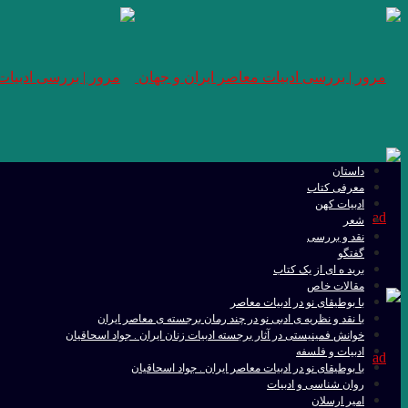
داستان
معرفی کتاب
ادبیات کهن
شعر
نقد و بررسی
گفتگو
برید ه ای از یک کتاب
مقالات خاص
با بوطیقای نو در ادبیات معاصر
با نقد و نظریه ی ادبی نو در چند رمان برجسته ی معاصر ایران
خوانش فمینیستی در آثار برجسته ادبیات زنان ایران . جواد اسحاقیان
ادبیات و فلسفه
با بوطیقای نو در ادبیات معاصر ایران . جواد اسحاقیان
روان شناسی و ادبیات
امیر ارسلان