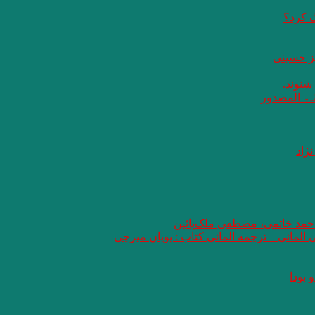
گ کرد؟
یز حسینی
 شنوند.
ثـۃ المصدور
ژاد
 احمد خاتمی، مصطفی ملک‌پائین
ی المانی – ترجمه المانی کتاب : پویان میرچی
 بودا