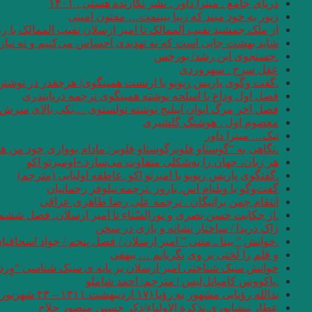
دریای جامع . میترا داور . نشر نگارنده هستی . ۱۴۰۱
زیور به خود مبند که زیبا ببینمت… مفتون امینی
از ملک جمشید نقیب الممالک تا امیر ارسلان نقیب الممالک با
شاید بهشت جایی است که نه تهدیدی احساس می‌کنیم و نه نیازی
.جستجوی ابن رشد/ بورخس
عقل سرخ . سهروردی
.گفت وگوی پاریس ریویو با ارنست همینگوی/ هرچقدر در نوشتن 
فصل اول وداع با اسلحه نوشته همینگوی ترجمه دریابندری
فصل اخر مرگ ایوان اییلیج نوشته تولستوی …یکی بالای سرش گفت
معصوم اول . هوشنگ گلشیری
تیک… میترا داور
.نگاهی به “گوستاو فلوبرگوستاو فلوبر: مادام بوواری خود من 
هر زبان، جهان را به‌شکلی متفاوت می‌سازد.»اومبرتو اکو
.گفتگوی پاریس ریویو با امبرتو اکو .عاطفه اولیایی (مترجم)
گفت‌وگو با ویلیام اس. باروز .ترجمه نیلوفر رحمانیان
انتقام چمن براتیگان . ترجمه علی رضا طاهری عراقی
.از حکایت حسن بصری و نورالسّناء تا امیر ارسلان. فصل ششم.
ژاک دریدا / ساختار نشانه و بازی در سخن
.خوانش ” بینا ـ متنی ” امیر ارسلان / فصل پنجم / جواد اسحاقیا
و قلم را لَختی بر وی بگریانم … بیهقی
خوانش سبک شناختی امیر ارسلان بر پایه ی سبک شناسی “وِردا
.یاکووس کامپانل‌لیس | مترجم: ‌احمد شاملو
یدالله رؤیایی مشهور به رؤیا (۱۷ اردیبهشت ۱۳۱۱ – ۲۳ شهریور ۱۴۰۱)
عطار نیشابوری.تذکرة الاولیاء/ذکر حسین منصور حلاج