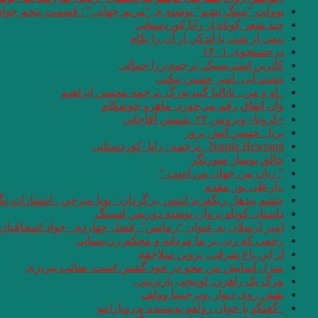
نوولت “سنگ یَشم” نوشته ی “مریم جهانی” / قسمت پنجم جواد
چند شعر کوتاه از زانا کوردستانی
نيمى از شب يا اندكى از آن را بكاه
درجستجوی ۱۴۰۱
کاترین استریسیک. ترجمه:رزا جمالی
دشت آبی .امیر حسین تیکنی
. او و من . ناتالیا گینزبورگ .ترجمه محسن ابراهیم
وآن اتفاق رقم می‌خورد. ماهرو خوشکام
«کرونا» ویروس ۲۲ .شمس آقاجانی
پریا . حسین آتش پرور
Namiq Hewrami . ترجمه : زانا_کوردستانی
خالق نوساز صورتگر
” زبان من جهان من است “
.یارعلی پور مقدم
چشم بندها . زیگفرید لنتس .برگردان : پويا ميرچي . انتشارات ن
داستان کوتاه پرواز، نوشته دوریس لسینگ
امیر ارسلان به عنوان “رمانس”. فصل چهاردم . جواد اسحاقیان
زخمی که زنی بر ما مردانه و محکم زن.سنایی
از این باغ شرقی. پروین سلاجقه
منزل آسایش من محو در خود گشتن است. صائب تبریزی
مرگ یک راهزن. لوییجی بارتزینی.
نقش روی دیوار .ویرجینیا وولف
. گفتگو با خوان رولفو نویسنده پدروپارامو