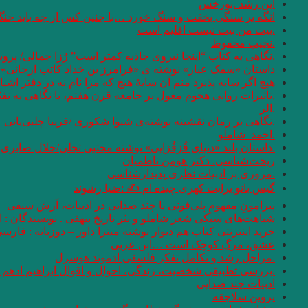
ابن رشد .بورخس
انگه بر سنگی بخفت و سنگ خورد …با چنین کس از چه باید جن
.بیت من بیت نیست اقلیم است
.نجیب محفوظ
.نگاهی به کتاب “اینجا نیروی جاذبه کمتر است” رُزا جمالی/ پرو
داستان «سمک عیار» نوشته ی «فرامرز بن خداد کاتب ارجانی»
هیچ اگر سایه پذیرد منم آن سایهٔ هیچ که مرا نام نه در دفتر اشیا
.تأثیرات روانی هجوم مغول بر جامعه قرن هفتم، با نگاهی به نف
.الر
.نگاهی بر رمان نقشینه نوشته‌ی شیوا شکوری /فریبا چلبی‌یانی
.احمد_شاملو
.داستان بلند «دنیای قُزقُزایی» نوشته مجتبی تجلی/جلال صابری ن
ریخت‌شناسی. دکتر هومن ناظمیان
.مروری بر ادبیات نظری پدیدارشناسی
گیس بانو برایت کهری چیده ام ✍ :ضیا رشوند
پیرامونِ مفهومِ پلی‌فونی یا چند صدایی در ادبیات، آرش سیفی
شباهت‌های سبکی شعر شاملو و نثر تاریخ بیهقی . نویسندگان :
خرید اینترنتی کتاب هم دیوار نوشته میترا داور – دوزبانه : فارس
عشق، مرگِ کوچک است …ابن عربی
.مراحل رشد و تکامل تفکر فلسفی ادموند هوسرل
.بررسی تطبیقی شخصیت، زندگی، احوال و اقوال ابراهیم ادهم و
ادبیات چند صدایی
پروین سلاجقه