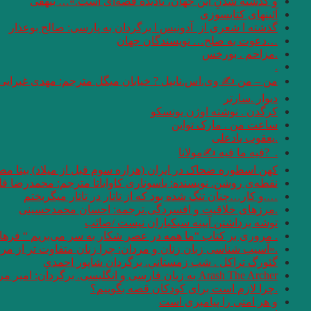
و گذشته شدنِ این جهان، نادیده قصه‌ای است.»… بیهقی
آئینهای كتابسوزی
گذشته ا شعری از آدونیس ا برگردان به پارسی: صالح بوعذار
…دعوت به صلح… نویسندگان جهان
.مزاحم . بورخس
.
من – من ✍ وی.اس.نایپل ? خیابان میگل مترجم: مهدی غبرایی
دیوار .سارتر
کرگدن . نوشته اوژن یونسکو
ساعت من . مارک تواین
.یعقوب یادعلی
. ‏ ?فیه ما فیه ✍مولانا
کهن اسطوره ضحاک در ایران (هزاره سوم قبل از میلاد) بیتا مص
نقطه‌ی روشن. نویسنده: یاسوناری کاواباتا مترجم: محمد‌رضا قل
….و كار…چنان تنگ شده بود كه از تاتار در تاتار ميگريختم
.مرزهای خلاقیت و افسردگی.ترجمه: احسان محمدحسینی
توشه برداشتن آیینه سبکباران نیست /صائب
. مروری بر کتاب “ما همه در عصر شکار به سر می‌بریم “‌ فره
.«آسیب شناسی زبان زنان و مردان: چرا زنان متفاوت تر از مردان سخن می 
گئورگ تراكل . شب زمستاني. برگردان شاپور احمدي
Arash The Archer به زبان فارسی و انگلیسی. برگردان: امیر مرعشی
.چرا لازم است برای کودکان قصه بگوییم؟
و هر امتى را پيامبرى است