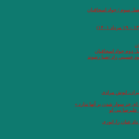
صل سوم / جواد اسحاقیان
ان
صل دوم جواد اسحاقیان
د حسيني زاد /ضيا رشوند
یران، انوش مرادی
ای جز سوار شدن بر آنها ندارد.»
علیرضا نبی لو
د عنان را. انوری