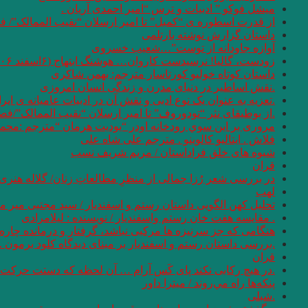
میشل فوکو ” ادبیات و ترس “امیر احمدی آریان .
از قدرت اسطوره ی “کمبل” تا امیر ارسلان “نقیب الممالک”/ ف
داستان گزارش نوشته بارتلمی
آوازه جاودانه از توست”…شعیب خسروی
زودست، گالیا! نرسیدست کاروان… هوشنگ ابتهاج (۶اسفند ۱۳۰۶ – ۱۹ مرداد ۱۴۰۱)
داستان کوتاه خولیو کورتاسار مترجم: بهمن شاکری
.نقش اساطیر در دنیای مدرن و زندگی انسان امروزی
.تعزیه به عنوان یک نوع ادبی و نقش آن در ادبیات عامیانه ی ایر
.از بوطیقای نثر “تودوروف” تا امیر ارسلان “نقیب الممالک”/ف
مروری بر اين سوي رودخانه اودر “يوديت هرمان “مترجم :محمو
فلاش . ایتالیو کالوینو . مترجم علی شاه علی
شیوه های خلق فراداستان / مریم شریف نسب
قران
در بررسی شعر رُزا جمالی از منظرِ مطالعاتِ زنان/ گلاله هنری
لهب
تحلیل کهن الگویی داستان رستم و اسفندیار / سید مجتبی میر م
. مقایسه هفت ‌خان رستم واسفندیار / نویسنده : لیلامرادی
هنگامی که جز سرنیزه ها مرکبی نباشد، گرفتار و درمانده چاره 
.بررسی داستان رستم و اسفندیار بر مبنای دیدگاه کلود برمون . 
قران
.در هیچ رکابی نکند پای کَس آرام … آن لحظه که دستت حرکت دا
پنكه‌ها راه مي‌روند / میترا داور
.شبلی