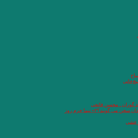
باح
یچ‌خانی
اد گوران . محسن فاتحی
گویند؟۲» نیما خرم روز