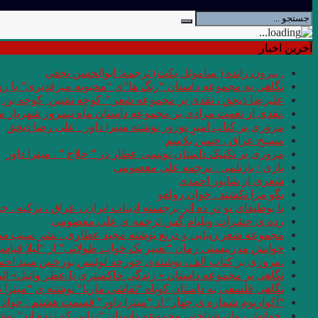
آخرین اخبار
. بيرون رانده ( ساموئل بكت) ترجمه: ابوالحسن نجفي
نگاهی به مجموعه داستان “رنگ ها”ی “محبوبه میرقدیری” با روی
علیرضا ذیحق ، نقدی بر مجموعه شعر ” کوچه نشین ِ کوچه بن
.نقدی از نعمت مرادی بر مجموعه داستان ماه نیمروز شهریار من
مروری بر کتاب امیرِِِ نوروز نوشته میترا داور . علی رضا ذیحق
مسیح عراق . حسن بلاسم
مروری بر تکنیک داستان نویسی عطار در ” حلاج ” . میترا داور
بازی / بارتلمی . ترجمه علی معصومی
شعری از شاپور احمدی
بگو مرا نکشند . خوان رولفو
با بوطیقای نو در ده اثر برجسته ادبیات ایران ، عراق ، ترکیه . جو
رده ى حشرات ویلیام گس ترجمه ی علی معصومی
مجموعه شعر زیبایی و دریغ نوشته مجید عطاری . نشر سیب سر
خوانش مدرنیستی رمان “تعبیر یک خواب طولانی” از “لیلا قیاس
.مروری بر کتاب الف، نوشته‌ی خورخه لوئیس بورخس سید اح
نگاهی بر مجموعه داستان « زندگی خاکستری با عطر وانیل» اثر شر
نگاهی فلسفی به داستان کوتاه “نقاشی ماریا” نوشته ی “میترا 
“آکواریوم شماره ی چهار” از “میترا داور” قسمت هشتم . جواد 
.خوانش روان شناختی مجموعه داستان “زنانی که زنده اند” نو