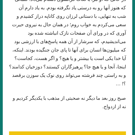
که هنوز آنها رو به درستی یاد نگرفته بودم. به یاد دارم آن
اسحاقیان
شب به تنهایی، با دستانی لرزان روی کاناپه دراز کشیدم و
چند شعر کوتاه از زانا کوردستانی
سعی می‌کردم به خواب روم؛ در همان حال به نیروی حیرت
درجستجوی ۱۴۰۱
نيمى از شب يا اندكى از آن را بكاه
آوری که در ورای آن صفحات نازک انباشته شده بود
می‌اندیشیدم، که سرشار از آن همه پاسخ‌های با ارزشی بود
کاترین استریسیک. ترجمه:رزا جمالی
که میلیون‌ها انسان برای آنها تا پای جان جنگیده بودند. اینکه،
دشت آبی .امیر حسین تیکنی
آیا خدا یکی است یا بیشتر و یا هیچ؟ و اگر هست، کجاست؟
اینجا، آنجا و یا هیچ جا؟ پرهیزگاران کیستند؟ دوزخیان کدامند؟
. او و من . ناتالیا گینزبورگ .ترجمه محسن ابراهیم
و به راستی چند فرشته می‌تواند روی نوک یک سوزن برقصد
وآن اتفاق رقم می‌خورد. ماهرو خوشکام
؟! …
پریا . حسین آتش پرور
«کرونا» ویروس ۲۲ .شمس آقاجانی
صبح روز بعد ما دیگر نه صحبتی از مذهب با یکدیگر کردیم و
خالق نوساز صورتگر
Namiq Hewrami . ترجمه : زانا_کوردستانی
نه از ازدواج.
.یارعلی پور مقدم
” زبان من جهان من است “
چشم بندها . زیگفرید لنتس .برگردان : پويا ميرچي . انتشارات نگارنده