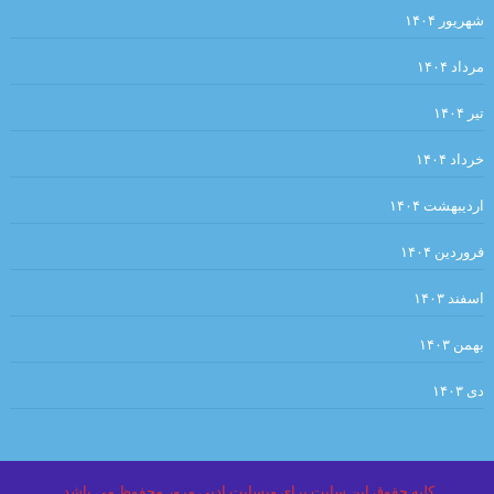
شهریور ۱۴۰۴
.الر
مرداد ۱۴۰۴
.نگاهی بر رمان نقشینه نوشته‌ی شیوا شکوری /فریبا چلبی‌یانی
تیر ۱۴۰۴
.احمد_شاملو
.داستان بلند «دنیای قُزقُزایی» نوشته مجتبی تجلی/جلال صابری نژاد
خرداد ۱۴۰۴
ریخت‌شناسی. دکتر هومن ناظمیان
اردیبهشت ۱۴۰۴
.مروری بر ادبیات نظری پدیدارشناسی
فروردین ۱۴۰۴
گیس بانو برایت کهری چیده ام ✍ :ضیا رشوند
اسفند ۱۴۰۳
پیرامونِ مفهومِ پلی‌فونی یا چند صدایی در ادبیات، آرش سیفی
بهمن ۱۴۰۳
شباهت‌های سبکی شعر شاملو و نثر تاریخ بیهقی . نویسندگان : احمد
دی ۱۴۰۳
خاتمی، مصطفی ملک‌پائین
خرید اینترنتی کتاب هم دیوار نوشته میترا داور – دوزبانه : فارسی المانی
کلیه حقوق این سایت برای وبسایت ادبی مرور محفوظ می باشد.
– ترجمه المانی کتاب : پویان میرچی