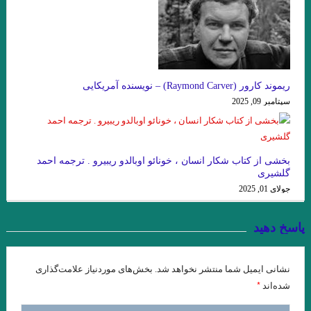
.گفتگوی پاریس ریویو با امبرتو اکو .عاطفه اولیایی (مترجم)
گفت‌وگو با ویلیام اس. باروز .ترجمه نیلوفر رحمانیان
انتقام چمن براتیگان . ترجمه علی رضا طاهری عراقی
ریموند کارور (Raymond Carver) – نویسنده آمریکایی
.از حکایت حسن بصری و نورالسّناء تا امیر ارسلان. فصل ششم. جواد
سپتامبر 09, 2025
اسحاقیان
ژاک دریدا / ساختار نشانه و بازی در سخن
بخشی از کتاب شکار انسان ، خونائو اوبالدو ریبیرو . ترجمه احمد
.خوانش ” بینا ـ متنی ” امیر ارسلان / فصل پنجم / جواد اسحاقیان
گلشیری
جولای 01, 2025
و قلم را لَختی بر وی بگریانم … بیهقی
خوانش سبک شناختی امیر ارسلان بر پایه ی سبک شناسی “وِردانک”/
پاسخ دهید
فصل چهارم / جواد اسحاقیان
نشانی ایمیل شما منتشر نخواهد شد.
بخش‌های موردنیاز علامت‌گذاری
.یاکووس کامپانل‌لیس | مترجم: ‌احمد شاملو
*
شده‌اند
یدالله رؤیایی مشهور به رؤیا (۱۷ اردیبهشت ۱۳۱۱ – ۲۳ شهریور ۱۴۰۱)