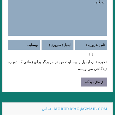
عطار نیشابوری.تذکرة الاولیاء/ذکر حسین منصور حلاج
میشل فوکو ” ادبیات و ترس “امیر احمدی آریان .
از قدرت اسطوره ی “کمبل” تا امیر ارسلان “نقیب الممالک”/ فصل
سوم / جواد اسحاقیان
داستان گزارش نوشته بارتلمی
آوازه جاودانه از توست”…شعیب خسروی
ذخیره نام، ایمیل و وبسایت من در مرورگر برای زمانی که دوباره
زودست، گالیا! نرسیدست کاروان… هوشنگ ابتهاج (۶اسفند ۱۳۰۶ – ۱۹
دیدگاهی می‌نویسم.
مرداد ۱۴۰۱)
داستان کوتاه خولیو کورتاسار مترجم: بهمن شاکری
.نقش اساطیر در دنیای مدرن و زندگی انسان امروزی
.تعزیه به عنوان یک نوع ادبی و نقش آن در ادبیات عامیانه ی ایران
MORUR.MAG@GMAIL.COM . تماس
.از بوطیقای نثر “تودوروف” تا امیر ارسلان “نقیب الممالک”/فصل دوم