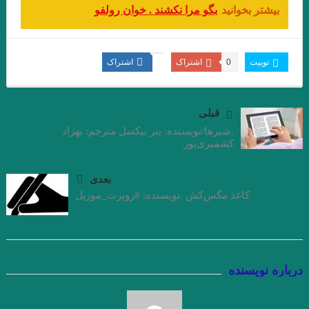
هستي
بیشتر بخوانید
بگو مرا نکشند . خوان رولفو
داستان کوتاه پرواز، نوشته دوریس لسینگ
امیر ارسلان به عنوان “رمانس”. فصل چهاردم . جواد اسحاقیان
توییت
0
اشتراک
اشتراک
زخمی که زنی بر ما مردانه و محکم زن.سنایی
از این باغ شرقی. پروین سلاجقه
قبلی
.شیرها/نويسنده: پتر بیکسل مترجم: بهزاد
منزل آسایش من محو در خود گشتن است. صائب تبریزی
کشمیری‌پور
نقش روی دیوار .ویرجینیا وولف
مرگ یک راهزن. لوییجی بارتزینی.
بعدی
. گفتگو با خوان رولفو نویسنده پدروپارامو
کاغذ مگس‌کش .نویسنده: #روبرت_موزیل
دریای جامع . میترا داور . نشر نگارنده هستی . ۱۴۰۱
زیور به خود مبند که زیبا ببینمت… مفتون امینی
از ملک جمشید نقیب الممالک تا امیر ارسلان نقیب الممالک با رویکرد
درباره نویسنده
جوزف کمبل. فصل هشت . جواد اسحاقیان