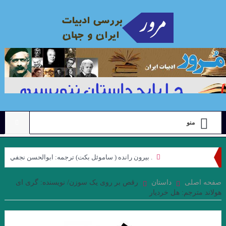
منو
. بيرون رانده ( ساموئل بكت) ترجمه: ابوالحسن نجفي
نگاهی به مجموعه داستان “رنگ ها”ی “محبوبه میرقدیری” با رویکرد
صفحه اصلی
داستان
رقص بر روی یک سوزن/ نویسنده: گری ای‌
هولاند مترجم: هل خردیار
“ژولیا کریستوا”. جواد اسحاقیان
علیرضا ذیحق ، نقدی بر مجموعه شعر ” کوچه نشین ِ کوچه بن بست ”