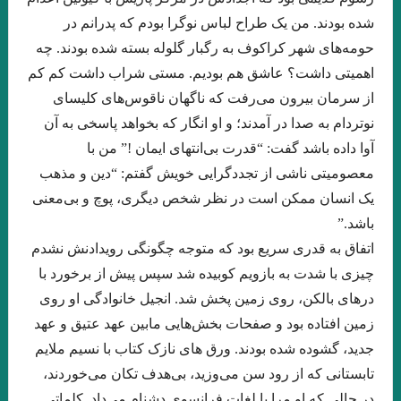
جواد اسحاقیان . قسمت شانزدهم
شده بودند. من یک طراح لباس نوگرا بودم که پدرانم در
حومه‌های شهر کراکوف به رگبار گلوله بسته شده بودند. چه
.مروری بر کتاب الف، نوشته‌ی خورخه لوئیس بورخس سید احسان
اهمیتی داشت؟ عاشق هم بودیم. مستی شراب داشت کم کم
صدرائی
از سرمان بیرون می‌رفت که ناگهان ناقوس‌های کلیسای
نوتردام به صدا در آمدند؛ و او انگار که بخواهد پاسخی به آن
نگاهی بر مجموعه داستان « زندگی خاکستری با عطر وانیل» اثر شراره
آوا داده باشد گفت: “قدرت بی‌انتهای ایمان !” من با
یقینی با قلم: فریبا چلبی‌یانی
معصومیتی ناشی از تجددگرایی خویش گفتم: “دین و مذهب
نگاهی فلسفی به داستان کوتاه “نقاشی ماریا” نوشته ی “میترا داور”.
یک انسان ممکن است در نظر شخص دیگری، پوچ و بی‌معنی
باشد.”
جواد اسحاقیان. قسمت نهم
اتفاق به قدری سریع بود که متوجه چگونگی رویدادنش نشدم
“آکواریوم شماره ی چهار” از “میترا داور” قسمت هشتم . جواد
چیزی با شدت به بازویم کوبیده شد سپس پیش از برخورد با
اسحاقیان
درهای بالکن، روی زمین پخش شد. انجیل خانوادگی او روی
زمین افتاده بود و صفحات بخش‌هایی مابین عهد عتیق و عهد
.خوانش روان شناختی مجموعه داستان “زنانی که زنده اند” نوشته ی
جدید، گشوده شده بودند. ورق های نازک کتاب با نسیم ملایم
“فریبا چلبی یانی” . قسمت ششم. جواداسحاقیان
تابستانی که از رود سن می‌وزید، بی‌هدف تکان می‌خوردند،
نوولت “سنگ یَشم” نوشته ی “مریم جهانی” / قسمت پنجم جواد
در حالی که او مرا با لغات فرانسوی دشنام می‌داد. کلماتی