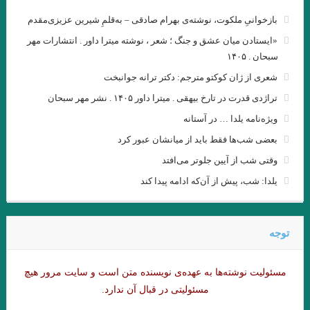
بازخوانیِ ملکوت، نوشته‌ی بهرام صادقی – به‌قلمِ شیرین عزیزی‌مقدم
جواد اسحاقیان
«ایستادن میان عشق و جنگ ؛ شعر ، نوشته میترا داور . انتشارات مهر
مروری بر اين سوي رودخانه اودر “يوديت هرمان “مترجم :محمود
سبحان . ۱۴۰۵
حسيني زاد /ضيا رشوند
شعری از ژان کوکتو مترجم: دکتر ترانه جوانبخت
تراژدی قدرت در تارخ بیهقی . میترا داور ۱۴۰۵ . نشر مهر سبحان
فلاش . ایتالیو کالوینو . مترجم علی شاه علی
ویژه‌نامه یلدا … در آستانه
قران
شیوه های خلق فراداستان / مریم شریف نسب
بعضی شب‌ها فقط باید از میانشان عبور کرد
در بررسی شعر رُزا جمالی از منظرِ مطالعاتِ زنان/ گلاله هنری
وقتی شب از آیین جلوتر می‌افتد
یلدا: شب، پیش از آن‌که ادامه پیدا کند
لهب
تحلیل کهن الگویی داستان رستم و اسفندیار / سید مجتبی میر میران،
توجه
انوش مرادی
. مقایسه هفت ‌خان رستم واسفندیار / نویسنده : لیلامرادی
مسئولیت نوشته‌‌ها به عهده‌ی نویسنده متن است و سایت مرور هیچ
هنگامی که جز سرنیزه ها مرکبی نباشد، گرفتار و درمانده چاره ای جز
مسئولیتی در قبال آن ندارد.