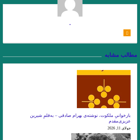
شاید بهشت جایی است که نه تهدیدی احساس می‌کنیم و نه نیازی به
دفاع
.
عقل سرخ . سهروردی
.جستجوی ابن رشد/ بورخس
.گفت وگوی پاریس ریویو با ارنست همینگوی/ هرچقدر در نوشتن بیشتر
پیش بروید، بیشتر تنها می شوید
مطالب مشابه
فصل اول وداع با اسلحه نوشته همینگوی ترجمه دریابندری
فصل اخر مرگ ایوان اییلیج نوشته تولستوی …یکی بالای سرش گفت:
«تمام کرد!» ایوان ایلیچ گفته ی او را شنید و آن را در روح خود تکرار کرد. در
دل گفت: مرگ هم تمام شد دیگر از مرگ اثری نیست.»
تیک… میترا داور
معصوم اول . هوشنگ گلشیری
بازخوانیِ ملکوت، نوشته‌ی بهرام صادقی – به‌قلمِ شیرین
عزیزی‌مقدم
.نگاهی به “گوستاو فلوبرگوستاو فلوبر: مادام بوواری خود من هستم
جولای 11, 2026
هر زبان، جهان را به‌شکلی متفاوت می‌سازد.»اومبرتو اکو