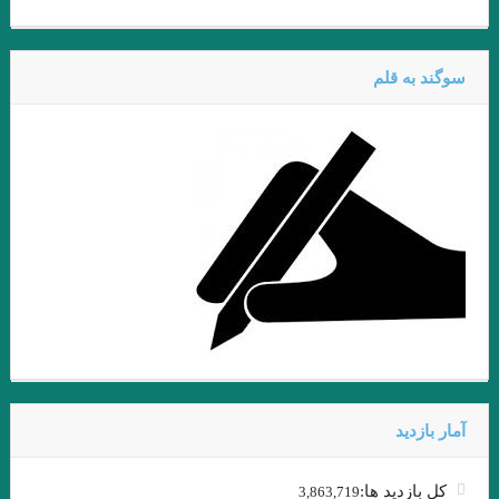
سوار شدن بر آنها ندارد.»
.بررسی داستان رستم و اسفندیار بر مبنای دیدگاه کلود برمون . علیرضا
سوگند به قلم
نبی لو
قران
.در هیچ رکابی نکند پای کَس آرام … آن لحظه که دستت حرکت داد عنان
را. انوری
.شبلی
پنكه‌ها راه مي‌روند / میترا داور
و گذشته شدنِ این جهان، نادیده قصه‌ای است.»… بیهقی
آئینهای كتابسوزی
گذشته ا شعری از آدونیس ا برگردان به پارسی: صالح بوعذار
.
.مزاحم . بورخس
…دعوت به صلح… نویسندگان جهان
آمار بازدید
من – من ✍ وی.اس.نایپل ? خیابان میگل مترجم: مهدی غبرایی
کل بازدید ها:
3,863,719