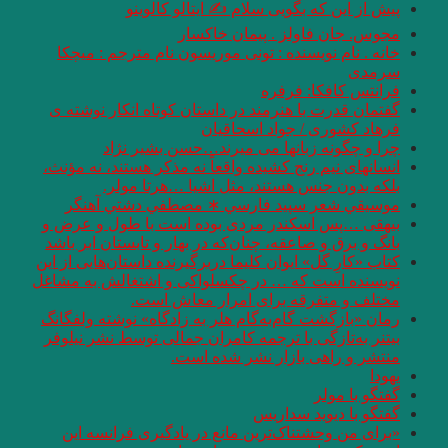
پیش از این که بگویی سلام ✍ ایتالو کالوینو
مجوس. جان فاولز . پیمان خاکسار
خانه . نام نویسنده : تونی موریسون نام مترجم : میچکا
سرمدی
فرانتس کافکا: فرفره
گفتمان قدرت با هنرمند در داستان کوتاه انکار نوشته ی
فرهاد کشوری / جواد اسحاقیان
چرا و چگونه زبانها می میرند…حسن بشیر نژاد
انسانهای نیم رنج کشیده واقعاً نه مذکر هستند، نه مؤنث،
بلکه بدون جنس هستند، مثل اشیا …هرتا مولر.
موسيقي شعر سپيد فارسي ∗ مصطفي دشتي آهنگر
بیهقی …پس اسکندر مردی بوده است با طول و عرض و
بانگ و برق و صاعقه، چنان‌که در بهار و تابستان ابر باشد
کتاب «کارِ گل» ایوان کلیما دربرگیرنده داستان‌هایی از این
نویسنده است که … در چکسلواکی و اشتغالش به مشاغل
مختلف و متفرقه برای امرار معاش است.
رمان «بازگشت گام‌به‌گام هلر به زادگاه» نوشته ولفگانگ
بیتنر به‌تازگی با ترجمه کامران جمالی توسط نشر نیلوفر
منتشر و راهی بازار نشر شده است.
یهودا
گفتگو با مولر
گفتگو با دیوید سداریس
«برای من وحشتناک‌ترین مانع در یادگیری فرانسه این