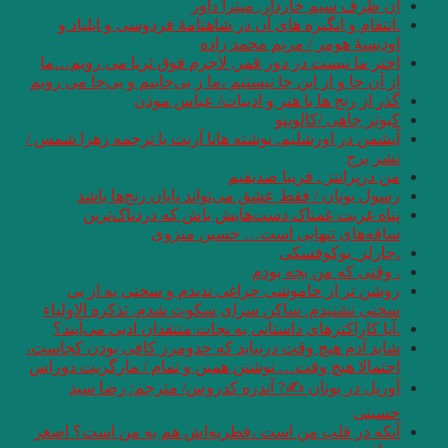
آن طرف سیم خاردار. میترا داور
.انتقام و انگیزه های آن در شاهنامۀ فردوسی و ایلیاد و
اودیسۀ هومر / مریم محمد زاده
اختر ما نیست در دور قمر, لاجرم فوق ثریا می رویم…ما
از آن جا و از این جا نیستیم ،ما ز بی‌جاییم و بی‌جا می رویم
گذر از رنج ها با هنر و ادبیات/ عباس موذن
کبوتر چاهی /کالوینو
آیشمن در اورشلیم. نوشته‌ هانا آرنت با ترجمه زهرا شمس /
نشر برج
من درپرانتز . فریبا صدیقیم
رسول یونان / فقط عشق می‌تواند پایان رنج‌ها باشد
پناه غربت غمناک دست‌هایش باش که دردناک‌ترین
ساقه‌های تنهایی است… حسین منزوی
.چارلز_بوکوفسکی
. وقتی که من بچه بودم
روشن تر از خاموشی چراغی ندیدم و سخنی به از بی
سخنی نشنیدم. ساکن سرای سکوت شدم. تذکره الاولیاء
.آیا کاراکترهای داستانی به نجات منتقدان ادبی می‌آیند؟
شاید آدم هیچ وقت درنیابد که حدومرز کافی بودن کجاست،
احتمالا هیچ وقت… نوشتن همین و تمام / مارگریت دوراس
آوریل در یونان ✍? آندره کدروس/ مترجم: رضا سید
حسینی
آنکه در قلب من است ،فطریه‌اش هم به من است؟ اصغر