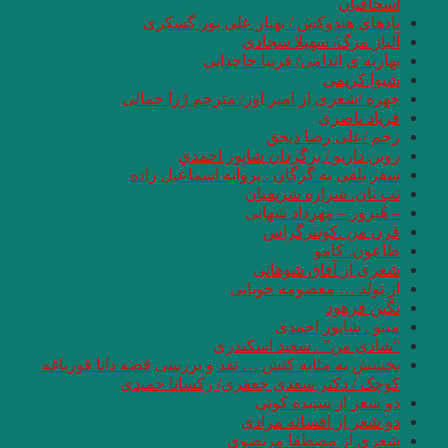
اسحاقیان
بادهای هندوکش / بهناز علی پور گسکری
آلیاژ مرگ/ سهیلا سجادی
بهاریه ‏ی اندامی/ فریبا حاج‏دایی
شیوا کریمی
چهره /شعری از امیر اور/ مترجم رُزا جمالی
فریاد ناصری
زخم /علی رضا ذیحق
روبن داريو / برگردان شاپور احمدي
سفر بلفی به گرگان . پروانه اسماعیل زاده
تب نان. شراره شریفیان
– هُنرور – مهرداد شهابی
قرن من .کونترگراس
طاعون. کامو
شعری از آفاق شوهانی
از تولد … معصومه خوبانی
نگین فرهود
مینو . شاپور احمدی
“شادی‌ من” . سعید اسکندری
بخشش به مثابه کنش … نقد و بررسی قصه دانا قورباغه
کوچک / دکتر سعدی جعفری/ رکسانا حمیدی
دو شعر از سپیده کوتی
دو شعر از افسانه مرادی
شعری از مصطفا مرتضوی