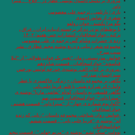
مروری بر تکنیک داستان نویسی عطار در ” حلاج ” . میترا
داور
بازی / بارتلمی . ترجمه علی معصومی
شعری از شاپور احمدی
بگو مرا نکشند . خوان رولفو
با بوطیقای نو در ده اثر برجسته ادبیات ایران ، عراق ،
ترکیه . جواد اسحاقیان. انتشارات حس هفتم/ ۱۴۰۲
رده ى حشرات ویلیام گس ترجمه ی علی معصومی
مجموعه شعر زیبایی و دریغ نوشته مجید عطاری . نشر
سیب سرخ .
خوانش مدرنیستی رمان “تعبیر یک خواب طولانی” از “لیلا
قیاسوَند” جواد اسحاقیان . قسمت شانزدهم
.مروری بر کتاب الف، نوشته‌ی خورخه لوئیس بورخس
سید احسان صدرائی
نگاهی بر مجموعه داستان « زندگی خاکستری با عطر
وانیل» اثر شراره یقینی با قلم: فریبا چلبی‌یانی
نگاهی فلسفی به داستان کوتاه “نقاشی ماریا” نوشته ی
“میترا داور”. جواد اسحاقیان. قسمت نهم
“آکواریوم شماره ی چهار” از “میترا داور” قسمت هشتم .
جواد اسحاقیان
.خوانش روان شناختی مجموعه داستان “زنانی که زنده
اند” نوشته ی “فریبا چلبی یانی” . قسمت ششم.
جواداسحاقیان
نوولت “سنگ یَشم” نوشته ی “مریم جهانی” / قسمت پنجم