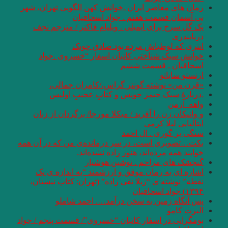
رمان های معاصر ایران .خوانش کهن الگویی تهران، شهر
بی آسمان قسمت هفتم . جواد اسحاقیان
یک گل سرخ برای ایمیلی . ویلیام فاکنر / مترجم نجف
دریابندری
انتری که لوطی‎اش مرده بود.صادق چوبک
خوانش سبک شناختی کاتبان اسفار “خسروی .جواد
اسحاقیان . قسمت ششم
ارنستو ساباتو
«قرن من» نوشته گونتر گراس،/کامران جمالی،
.دربارۀ سبک جیمز جویس و کتابِ عجیبِ اولیس
واهه_آرمن
و واتیکان زن را آفرید / میکلا مورجا/ برگردان از زبان
ایتالیایی لیلا کرمی
سنگی بر گوری . ال احمد
بکت…تصویری است، در سر درمانده‌ی من که در آن همه
خوابند همه مرده‌اند، هنوز زاده نشده‌اند.
گنجشک های مزاحم . نوشین هوشیار
اشاره ای به رمان موفق و ارزشمند “به اندازه ی یک
نقطه” نوشته ی “ژیلا تقی زاده” (تهران: کتاب نیستان،
۱۳۹۴) جواد اسحاقیان
پس آنگاه زمین به سخن درآمد…. احمد شاملو
البرت کامو
بومگرایی در اسفار کاتبان “خسروی”/ قسمت پنجم / جواد