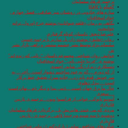
ترجمه: فرهاد سلمانیان
گفتگو با کافکا
سازه های جادویی در روشنان میر صادقی . فصل چهارم .
جواد اسحاقیان
نگاهی به رمان «قلعه حیوانات» نوشته جرج اورول. ترانه
جوانبخت
عليرضا ذيحق, داستان کوتاه گرفتاري
رمان «تعلیق» نوشته ژان پل سارتر با ترجمه حسین
سلیمانی‌نژاد توسط نشر چشمه منتشر و راهی بازار نشر
ش
خوانش روان شناختی مجموعه داستان “زنانی که زنده اند”
نوشته ی “فریبا چلبی یانی” جواد اسحاقیان
دستكاري زند ارژنگ . شاپور احمدی
از که دورم …که به خود ساختنم دشوار است…آخر… به
سر خويش قدم بايد زد… جاده منزل تحقيق خط پرکار
است …بیدل دهلوی
حال ما برق جهان است …دَمی پیدا و دیگر دَم…نهان است
….سعدی
آنتونيو تابوکی. خوابی از فرانسوا ويون . ترجمه ی نازنین
قازیاری
مردی كه می خندد. هاينريش بل. برگردان: فرهاد سلمانيان
دوشنبه يا سه شنبه.ويرجينيا وُلف . ترجمه ي : نازنين
قازياري
شگردهای متناقض نمایی ( پارادوکس) زیبایی شناختی.