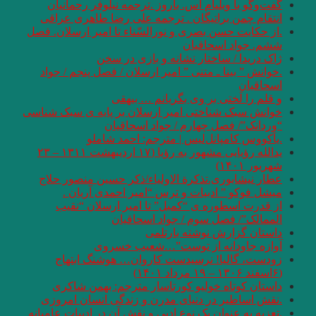
گفت‌وگو با ویلیام اس. باروز .ترجمه نیلوفر رحمانیان
انتقام چمن براتیگان . ترجمه علی رضا طاهری عراقی
.از حکایت حسن بصری و نورالسّناء تا امیر ارسلان. فصل
ششم. جواد اسحاقیان
ژاک دریدا / ساختار نشانه و بازی در سخن
.خوانش ” بینا ـ متنی ” امیر ارسلان / فصل پنجم / جواد
اسحاقیان
و قلم را لَختی بر وی بگریانم … بیهقی
خوانش سبک شناختی امیر ارسلان بر پایه ی سبک شناسی
“وِردانک”/ فصل چهارم / جواد اسحاقیان
.یاکووس کامپانل‌لیس | مترجم: ‌احمد شاملو
یدالله رؤیایی مشهور به رؤیا (۱۷ اردیبهشت ۱۳۱۱ – ۲۳
شهریور ۱۴۰۱)
عطار نیشابوری.تذکرة الاولیاء/ذکر حسین منصور حلاج
میشل فوکو ” ادبیات و ترس “امیر احمدی آریان .
از قدرت اسطوره ی “کمبل” تا امیر ارسلان “نقیب
الممالک”/ فصل سوم / جواد اسحاقیان
داستان گزارش نوشته بارتلمی
آوازه جاودانه از توست”…شعیب خسروی
زودست، گالیا! نرسیدست کاروان… هوشنگ ابتهاج
(۶اسفند ۱۳۰۶ – ۱۹ مرداد ۱۴۰۱)
داستان کوتاه خولیو کورتاسار مترجم: بهمن شاکری
.نقش اساطیر در دنیای مدرن و زندگی انسان امروزی
.تعزیه به عنوان یک نوع ادبی و نقش آن در ادبیات عامیانه