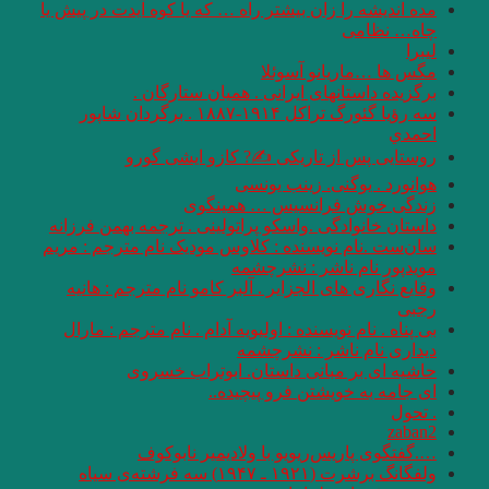
مده اندیشه را زان بیشتر راه … که یا کوه آیدت در پیش یا
چاه… نظامی
لیبرا
مگس ها …ماریانو آسوئلا
برگزیده داستانهای ایرانی . همیان ستارگان .
سه رؤيا‌ گئورگ تراكل ۱۹۱۴-۱۸۸۷ . برگردان شاپور
احمدي
روستایی پس از تاریکی ✍? کازو ایشی گورو
هوانورد . یوگنی. زینب یونسی
زندگی خوش فرانسیس … همینگوی
داستان خانوادگی .واسکو پراتولینی . ترجمه بهمن فرزانه
سان‌ست .نام نویسنده : کلاوس مودیک نام مترجم : مریم
مویدپور نام ناشر : نشرچشمه
وقایع نگاری های الجزایر . آلبر کامو نام مترجم : هانیه
رجبی
بی پناه . نام نویسنده : اولیویه آدام . نام مترجم : مارال
دیداری نام ناشر : نشرچشمه
حاشیه ای بر مبانی داستان. ابوتراب خسروی
اى جامه به خويشتن فرو پيچيده..
. تحول
zaban2
….گفتگوی پاریس‌ریویو با ولادیمیر نابوکوف
ولفگانگ برشرت (۱۹۲۱ ـ ۱۹۴۷) سه فرشته‌ی سياه