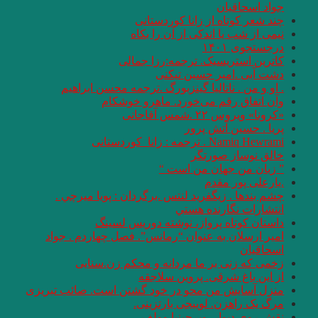
جواد اسحاقیان
چند شعر کوتاه از زانا کوردستانی
نيمى از شب يا اندكى از آن را بكاه
درجستجوی ۱۴۰۱
کاترین استریسیک. ترجمه:رزا جمالی
دشت آبی .امیر حسین تیکنی
. او و من . ناتالیا گینزبورگ .ترجمه محسن ابراهیم
وآن اتفاق رقم می‌خورد. ماهرو خوشکام
«کرونا» ویروس ۲۲ .شمس آقاجانی
پریا . حسین آتش پرور
Namiq Hewrami . ترجمه : زانا_کوردستانی
خالق نوساز صورتگر
” زبان من جهان من است “
.یارعلی پور مقدم
چشم بندها . زیگفرید لنتس .برگردان : پويا ميرچي .
انتشارات نگارنده هستي
داستان کوتاه پرواز، نوشته دوریس لسینگ
امیر ارسلان به عنوان “رمانس”. فصل چهاردم . جواد
اسحاقیان
زخمی که زنی بر ما مردانه و محکم زن.سنایی
از این باغ شرقی. پروین سلاجقه
منزل آسایش من محو در خود گشتن است. صائب تبریزی
مرگ یک راهزن. لوییجی بارتزینی.
نقش روی دیوار .ویرجینیا وولف