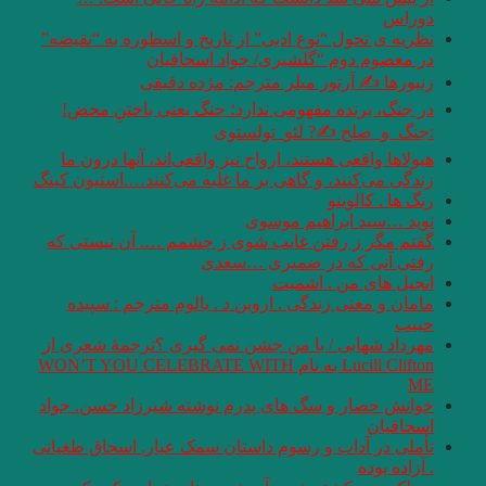
دوراس
نظریه ی تحول “نوع ادبی” از تاریخ و اسطوره به “نقیضه”
در معصوم دوم “گلشیری/ جواد اسحاقیان
زنبورها ✍ آرتور میلر مترجم: مژده دقیقی
در جنگ‌، برنده مفهومی ندارد؛ جنگ يعنی باختنِ محض!
:جنگ_و_صلح ✍? لئو_تولستوی
هیولاها واقعی هستند، ارواح نیز واقعی‌اند، آنها درون ما
زندگی می‌کنند، و گاهی بر ما غلبه می‌کنند….استیون کینگ
رنگ ها . کالوینو
نوید …سید ابراهیم موسوی
گفتم مگر ز رفتن غایب شوی ز چشمم …. آن نیستی که
رفتی آنی که در ضمیری …سعدی
انجیل های من . اشمیت
مامان و معنی زندگی . اروین د . یالوم مترجم : سپیده
حبیب
مهرداد شهابی / با من جشن نمی گیری ؟ترجمۀ شعری از
Lucill Clifton به نام WON’T YOU CELEBRATE WITH
ME
خوانش حصار و سگ های پدرم نوشته شیرزاد حسن. جواد
اسحاقیان
تأملی در آداب و رسوم داستان سمک عیار. اسحاق طغیانی
. آزاده پوده