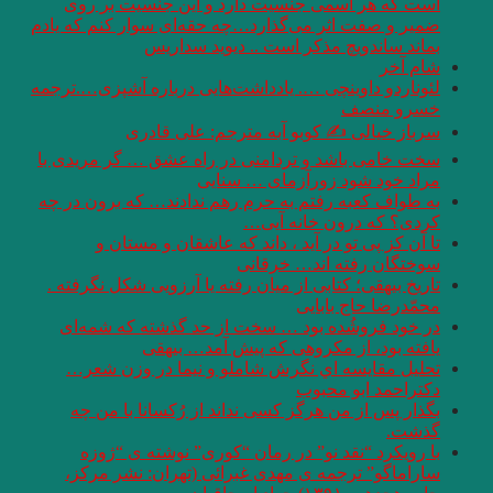
است که هر اسمی جنسیت دارد و این جنسیت بر روی
ضمیر و صفت اثر می‌گذارد…چه حقه‌ای سوار کنم که یادم
بماند ساندویچ مذکر است .. دیوید سداریس
شام آخر
لئوناردو داوینچی …. یادداشت‌هایی درباره آشپزی….ترجمه
خسرو منصف
سرباز خیالی ✍ کوبو آبه مترجم: علی قادری
سخت خامی باشد و تردامنی در راه عشق … گر مریدی با
مراد خود شود زورآزمای … سنایی
به طواف کعبه رفتم به حرم رهم ندادند… که برون در چه
کردی؟ که درون خانه آیی…
تا آن کز پی تو در آید ، داند که عاشقان و مستان و
سوختگان رفته اند… خرقانی
تاریخ بیهقی؛ کتابی از میان رفته یا آرزویی شکل نگرفته .
محمّدرضا حاج بابایی
در خود فروشُده بود … سخت از حد گذشته که شمه‌ای
یافته بود، از مکروهی که پیش آمد… بیهقی
تحليل مقايسه اي نگرش شاملو و نيما در وزن شعر…
دكتراحمد ابو محبوب
بگذار پس از من هرگز کسی نداند از رُکسانا با من چه
گذشت.
با رویکرد “نقد نو” در رمان “کوری” نوشته ی “ژوزه
ساراماگو” ترجمه ی مهدی غبرائی (تهران: نشر مرکز،