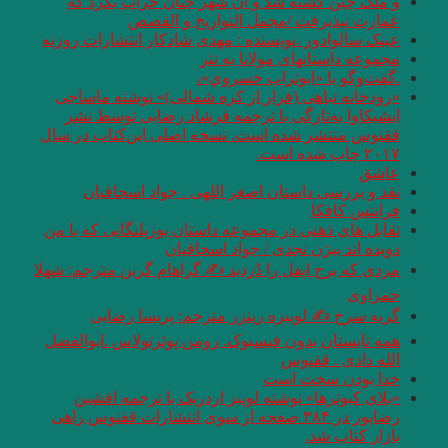
و ملک چین کشته شد و آن شهر چنان خراب بکرد که
عمارت نپذیرفت /مجمل التواریخ و القصص
عینک سالوادور .نویسنده : مهدی شادکار انتشارات روزنه
مجموعه داستانهای مولانا به نثر
.گفت‌وگو با «ابوتراب خسروي»،
«رودخانه تباهی (فرار از کره شمالی)» نوشته ماساجی
ایشیکاوا به‌تازگی با ترجمه فرشاد رضایی توسط نشر
ققنوس منتشر شده است. نسخه اصلی این‌کتاب در سال
۲۰۱۷ چاپ شده است.
عاشق
نقد و بررسی داستان اصغر اللهی . جواد اسحاقیان
فرانتس کافکا
تقابل های ذهنی در مجموعه داستان یوزپلنگانی که با من
دویده اند بیژن نجدی / جواد اسحاقیان
مردی کە برج ایفل را دُزدید ✍ گراهام گرین مترجم: شهلا
حمزاوی
گربه سرخ ✍ لوییزە رینزر مترجم: پریسا رضایی
همه تابستان بدون فیسبوک. رومن پوئرتولاس .ابوالفضل
الله دادی . ققنوس
خدا بودن سخت است
«بلای کبوترها» نوشته لوییز اردریک با ترجمه افشین
رضاپور در ۳۸۴ صفحه از سوی انتشارات ققنوس راهی
بازار کتاب شد.