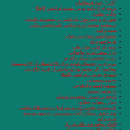
“آدلر”. جواد اسحاقیان
بریده ای از نامه به پدر نوشته فرانتش کافکا
غالب_دهلوی
شهرزاد و دخترانش/ یادداشتی بر مجموعه داستان
بی‌مقصد نوشته آرزو اسلامی /امیرحسین تیکنی
سپیده کوتی
محمد آشور/ خواب در خواب
فریبا حمزه ای
زنده یاد علی رضا راهب
بازار محلی/فریبا حاج‏دایی
ری را عباسی/ از یک برای تو
مروری بر «داستان کوتاه ایران ۲۳ داستان از ۲۳ نویسندهٔ
معاصر»، اثر محمد بهارلو تلخیص از فریبا حاج دایی
نامه ای به پدر . فرانتس کافکا
وحیده سیستانی
مسعود اصغرنژادبلوچی
یارمحمد اسدپور
کوچه بن بست . معصومه خوبانی
دیدار . شهاب عطایی
یک بیماری عجیب/ آلبرتو موراویا / ترجمه هاله ناظمی
بوی خوش سیگار/ آلبا د سس‌پدس / ترجمه مرضیه
غریب‌زاده
اقدام خواهد شد. هانریش بل
طلاق/آیزاک باشویس سینگر