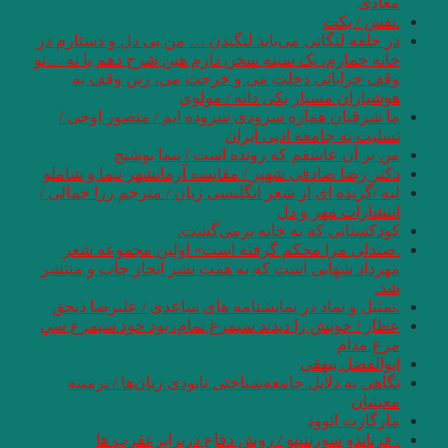
معاذی
.نفس / بکت
در حلقه لنگانی می‌باید لنگیدن … من بی دل و دستارم در
خانه خمارم، یک سینه سخن دارم هین شرح دهم یا نه …تو
وقف خراباتی دخلت می و خرجت می، زین وقف به
هوشیاران مسپار یکی دانه / مولوی
ما شرقیان هماره سرودی سروده ایم / منصور اوجی /
تسلیت به جامعه ادبی ایران
من بر آن عاشقم که رونده است / نیما یوشیج
دکتر رضا صادقی شهپر / مقایسه آرمانشهر نیما و شاملو
لبه /گزیده ای از شعر انگلیسی زبان / مترجم رزا جمالی /
انتشارات مهر و دل
کودکستانی که به خانه برمی‌گشت.
.صندلی مرا محکم گرفته است»‌ اولین مجموعه شعر
مهرداد شهابی است که به همت نشر ایجاز چاپ و منتشر
شد.
.تمثیل و نماد در نمایشنامه های ساعدی / علیرضا ذیحق
عطار / خويش را ديدند سيمرغ تمام، بود خود سيمرغ سي
مرغ مدام
ابوالفضل بیهقی
نگاهی به دلایل جامعه­‌شناختی نابودی زبان‌ها / نرمینه
معینیان
مارگارت اتوود
. فرناندو سورنتینو / روش دﻓﺎع درﺑﺮاﺑﺮﻋﻘﺮب ﻫﺎ