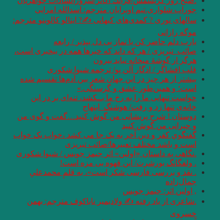
.صبح روز کریسمس/فرانك اُكانر/سرورالسادات جواهريان
جوراب شلواری.تيم اوبرايان مترجم: اسدالله امرايى
سالهای نوری ? کمدی‌های کیهانی ✍? ایتالو کالوینو مترجم:
موگه رازانی
یارب دلم حاضر کن یا نماز بی دل بپذیر / رابعه
صائب_تبریزی / هر که داند که خبرها همه در بیخبری است،
هرگز از گوشهٔ میخانه نیاید بیرون
قلب افشاگر / ادگار آلن پو/ ترجمه شیوا شکوری
بیشتر از هر چیز در این جهان شعر بین آدم‌ها تقسیم شده
است؛ و همین‌طور عشق و گرسنگی.»
خواست تنهایی ما را به رخ ما بــکشد، تنه‌ای بر در این
خانه‌ی تنها زد و رفت‌/ هوشنگ_ابتهاج
دوستان ! شرح پریشانی من گوش کنید…گفت و گوی من
و حیرانی من گوش کنید
گفتگوي کفر و دین آخر به یک جا می کشد ،خواب یک خواب
است و باشد مختلف تعبیرها/صائب تبریزی
.نگاهی به داستان «ِاِولین» اثر جیمز جویس / شیوا شکوری
. ولفگانگ بورشرت/ این قهوه بی مزه است!
. نقد و بررسی فارسی شکر است»، به قلمِ محمدعلیِ
جمال‌زاده
, اِولین اثر: جیمز جویس
.شاعری از یاد رفته ✍ ولادیمیر ناباکوف مترجم: بهمن
خسروی