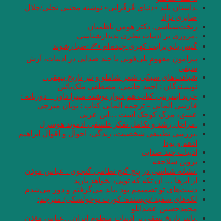
.داستان بلند «دنیای قُزقُزایی» نوشته مجتبی تجلی/جلال
صابری نژاد
ریخت‌شناسی. دکتر هومن ناظمیان
.مروری بر ادبیات نظری پدیدارشناسی
گیس بانو برایت کهری چیده ام ✍ :ضیا رشوند
پیرامونِ مفهومِ پلی‌فونی یا چند صدایی در ادبیات، آرش
سیفی
شباهت‌های سبکی شعر شاملو و نثر تاریخ بیهقی .
نویسندگان : احمد خاتمی، مصطفی ملک‌پائین
خرید اینترنتی کتاب هم دیوار نوشته میترا داور – دوزبانه :
فارسی المانی – ترجمه المانی کتاب : پویان میرچی
عشق، مرگِ کوچک است …ابن عربی
.مراحل رشد و تکامل تفکر فلسفی ادموند هوسرل
.بررسی تطبیقی شخصیت، زندگی، احوال و اقوال ابراهیم
ادهم و بودا
ادبیات چند صدایی
پروین سلاجقه
.نشانه شناسی در پنج گنج نظامی گنجوی‎ . عباس موذن
از ابرها … آن تکه که تویی، نخواهد بارید
دست‌های تو تصمیمم بود ،باید می‌گرفتم و دور می‌شدم
لکه‌های سفید /نویسنده: کورت‌ توخولسکی/ مترجم:
محمد‌حسین عضدانلو
.تاثیر تاریخ بیهقی بر ادبیات منظوم ایران…عباس مؤذن