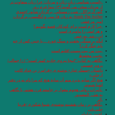
.«آسیب شناسی زبان زنان و مردان: چرا زنان متفاوت تر
از مردان سخن می گویند؟۲» نیما خرم روز
گئورگ تراكل . شب زمستاني. برگردان شاپور احمدي
Arash The Archer به زبان فارسی و انگلیسی. برگردان:
امیر مرعشی
.چرا لازم است برای کودکان قصه بگوییم؟
و هر امتى را پيامبرى است
ابن رشد .بورخس
انگه بر سنگی بخفت و سنگ خورد …با چنین کس از چه
باید جنگ کرد؟
.بیت من بیت نیست اقلیم است
.نجیب محفوظ
.نگاهی به کتاب “اینجا نیروی جاذبه کمتر است” رُزا جمالی/
پرویز حسینی
داستان «سمک عیار» نوشته ی «فرامرز بن خداد کاتب
ارجانی»
هیچ اگر سایه پذیرد منم آن سایهٔ هیچ که مرا نام نه در دفتر
اشیا شنوند.
.تأثیرات روانی هجوم مغول بر جامعه قرن هفتم، با نگاهی
به نفثـۃ المصدور
.الر
.نگاهی بر رمان نقشینه نوشته‌ی شیوا شکوری /فریبا
چلبی‌یانی
.احمد_شاملو