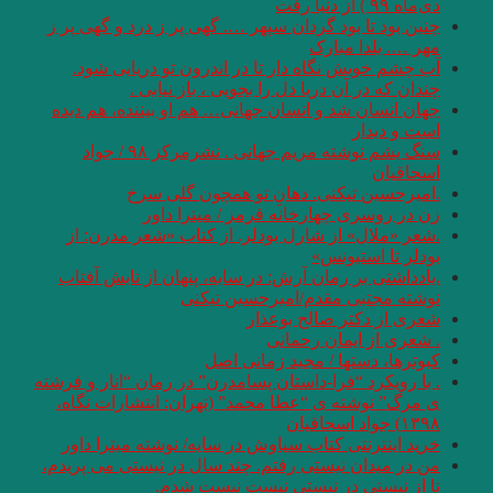
دی‌ماه ۹۹ ) از دنیا رفت
چنین بود تا بود گردان سپهر …. گهی پر ز درد و گهی پر ز
مهر …. یلدا مبارک
آب چشم خویش نگاه دار تا در اندرون تو دریایی شود.
چندان که در آن دریا دل را بجویی ، باز نیابی .
جهان انسان شد و انسان جهانی… هم او بیننده، هم دیده
است و دیدار
سنگ یشم نوشته مریم جهانی . نشرمرکز ۹۸ / جواد
اسحاقیان
.امیرحسین تیکنی. دهانِ تو همچون گلی سرخ
زن در روسری چهارخانه قرمز / میترا داور
.شعر «ملال» از شارل بودلر. از کتاب «شعر مدرن: از
بودلر تا استیونس»
.یادداشتی بر رمان آرش: در سایه، پنهان از تابش آفتاب
نوشته مجتبی مقدم/امیرحسین تیکنی
شعری از دکتر صالح بوعذار
. شعری از ایمان رحمانی
کبوترها، دستها / مجید زمانی اصل
. با رویکرد “فرا-داستان پسامدرن” در رمان “انار و فرشته
ی مرگ” نوشته ی “عطا محمد” (تهران: انتشارات نگاه،
۱۳۹۸) جواد اسحاقیان
خرید اینترنتی کتاب سیاوش در سایه/ نوشته میترا داور
من در میدان نیستی رفتم. چند سال در نیستی می پریدم،
تا از نیستی در نیستی نیست نیست شدم.