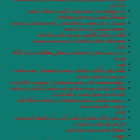
ی ایران
.از بوطیقای نثر “تودوروف” تا امیر ارسلان “نقیب
الممالک”/فصل دوم جواد اسحاقیان
مروری بر اين سوي رودخانه اودر “يوديت هرمان “مترجم
:محمود حسيني زاد /ضيا رشوند
فلاش . ایتالیو کالوینو . مترجم علی شاه علی
شیوه های خلق فراداستان / مریم شریف نسب
قران
در بررسی شعر رُزا جمالی از منظرِ مطالعاتِ زنان/ گلاله
هنری
لهب
تحلیل کهن الگویی داستان رستم و اسفندیار / سید مجتبی
میر میران، انوش مرادی
. مقایسه هفت ‌خان رستم واسفندیار / نویسنده : لیلامرادی
هنگامی که جز سرنیزه ها مرکبی نباشد، گرفتار و درمانده
چاره ای جز سوار شدن بر آنها ندارد.»
.بررسی داستان رستم و اسفندیار بر مبنای دیدگاه کلود
برمون . علیرضا نبی لو
قران
.در هیچ رکابی نکند پای کَس آرام … آن لحظه که دستت
حرکت داد عنان را. انوری
پنكه‌ها راه مي‌روند / میترا داور
.شبلی