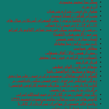
سنگ نما /محمد محمودی
آرزو نوری
شلوار دارچینی / شراره شریفیان
شبِ ابر قُدقُد / رکسانا حمیدی
.شعری از ناتاشا ترتوی ( ملک الشعرای آمریکا در سال های
۲۰۱۲و ۲۰۱۳ ) ترجمه : رُزا جمالی
. برشی از منظومه سنگ خورشید /شاعر اکتاویو پاز لوزانو
مترجم / آلا شریفیان (آناهیدا)
آشیان سازی / ناهید شمس
.آب، بندر، ترانه / دیبا مختاباد
مظاهر شهامت
. پیش از همین حالا / آفاق شوهانی
.ایستادن در کرانه ی خود / مه آ محقق
فرناز فرازمند
بندهای بی تاب / الهام عطیف
/ کوه‌ها و سنگ‌ها / ابوالفضل پاشا
گفتگو با الیف شافاک ؛نویسنده ترک ترجمه : علیرضا ذیحق
زندگیِ غم‌انگیزِ غیرِجدی | امیرحسین تیکنی یادداشتی بر
کتاب ۶۸ پاریس ، پراگ ، مکزیک نوشته کارلوس فوئنتس |
برگردان به پارسی: زهرا نعیمی
ریگ توی کفش / مری کلارک / ترجمه اسدالله امرایی
کابوس‌های درخت پرتقال» مائده مرتضوی/چشمه ۱۳۹۹
روایت خالد حسینی از مهاجران سرگردان از کابل تا
سیسیل . ترجمۀ: آرش رضاپور