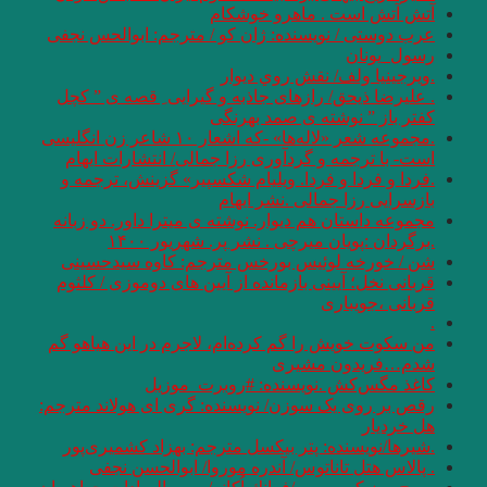
آتش آتش است . ماهرو خوشکام
عرب دوستی / نویسنده: ژان کو / مترجم: ابوالحس نجفی
رسول_یونان
.ویرجینیا ولف/ نقش روي ديوار
. علیرضا ذیحق/ رازهای جاذبه و گیرایی ِ قصه ی ” کچل
کفتر باز ” نوشته ی صمد بهرنگی
.مجموعه شعر «لاله‌ها» -که اشعار ۱۰ شاعر زن انگلیسی
است- با ترجمه و گردآوری رزا جمالی/ انتشارات ایهام
.فردا و فردا و فردا. ویلیام شکسپیر» گزینش، ترجمه و
بازسرایی رزا جمالی .نشر ایهام
مجموعه داستان هم دیوار. نوشته ی میترا داور. دو زبانه
.برگردان :‌پویان میرچی . نشر پر. شهریور ۱۴۰۰
شن / خورخه لوئیس بورخس مترجم: کاوه سیدحسینی
قربانی نخل؛ آیینی بازمانده از آیین های دوموزی / کلثوم
قربانی ،جویباری
.
من سکوت خویش را گم کرده‌ام، لاجرم در این هیاهو گم
شدم…فریدون مشیری
کاغذ مگس‌کش .نویسنده: #روبرت_موزیل
رقص بر روی یک سوزن/ نویسنده: گری ای‌ هولاند مترجم:
هل خردیار
.شیرها/نويسنده: پتر بیکسل مترجم: بهزاد کشمیری‌پور
. پالاس هتل تاناتوس/ آندره موروا/ ابوالحسن نجفی