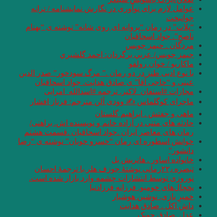
عوامل لازم برای نوآوری در نگارش نمایشنامه / ترانه
جوانبخت
“پلات” در رمان “پروانه ای روی شانه” نوشته ی “بهنام
ناصح”. جواد اسحاقیان
مردگان . حیمز جویس
جيمز جويس/ عربي برگردان: احمد گلشيري
ماكاریو / خوان رولفو
با نوع ادبی طنز در دو رمان .” مرگ سودخور” صدر الدین
عینی و “حاجی آقا” ی صادق هدایت. جواد اسحاقیان
مجازات #استفان_لاکنر. ترجمه #اسدالله_امرایی
ماجرای‌ کوگلماس‌ ✍ وودی آلن مترجم: فرناز افشار
ماهی و جفتش . ابراهیم گلستان
حادثه های متنی در آزاده خانم و نویسنده اش. براهنی/
رمان های معاصر ایران .جواد اسحاقیان .قسمت هشتم
خوانش اسطوره ای رمان “خسرو خوبان” نوشته ی “رضا
دانشور”
خانواده اساور . هانریش بل
تبصره ۲۲٫رمانی نوشتۀ جوزف هلر.با ترجمۀ احسان
نوروزی توسط انتشارات چشمه وارد بازار شده است.
یخچال‌های خومبو. فرزانه فرزادنیا
خمیرِ بازی. نوشین هوشیار
داش اکل . صادق هدایت
عدل .صادق چوبک