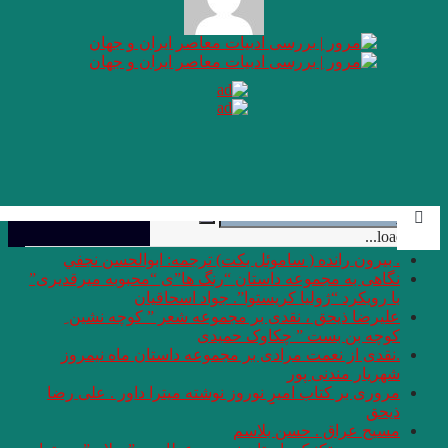
منو
. بيرون رانده ( ساموئل بكت) ترجمه: ابوالحسن نجفي
نگاهی به مجموعه داستان “رنگ ها”ی “محبوبه میرقدیری”
با رویکرد “ژولیا کریستوا”. جواد اسحاقیان
علیرضا ذیحق ، نقدی بر مجموعه شعر ” کوچه نشین ِ
کوچه بن بست ” چکاوک حمیدی
.نقدی از نعمت مرادی بر مجموعه داستان ماه نیمروز
شهریار مندنی پور
مروری بر کتاب امیرِِِ نوروز نوشته میترا داور . علی رضا
ذیحق
مسیح عراق . حسن بلاسم