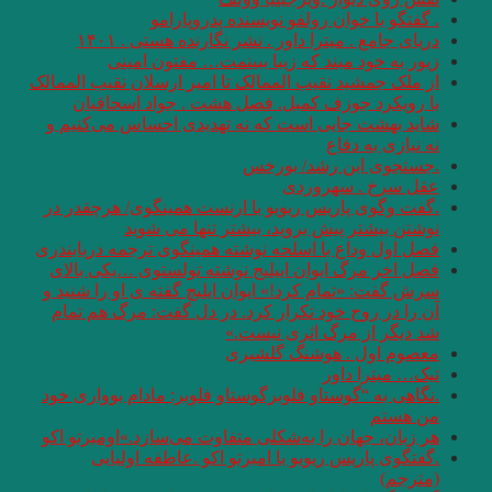
. گفتگو با خوان رولفو نویسنده پدروپارامو
دریای جامع . میترا داور . نشر نگارنده هستی . ۱۴۰۱
زیور به خود مبند که زیبا ببینمت… مفتون امینی
از ملک جمشید نقیب الممالک تا امیر ارسلان نقیب الممالک
با رویکرد جوزف کمبل. فصل هشت . جواد اسحاقیان
شاید بهشت جایی است که نه تهدیدی احساس می‌کنیم و
نه نیازی به دفاع
.جستجوی ابن رشد/ بورخس
عقل سرخ . سهروردی
.گفت وگوی پاریس ریویو با ارنست همینگوی/ هرچقدر در
نوشتن بیشتر پیش بروید، بیشتر تنها می شوید
فصل اول وداع با اسلحه نوشته همینگوی ترجمه دریابندری
فصل اخر مرگ ایوان اییلیج نوشته تولستوی …یکی بالای
سرش گفت: «تمام کرد!» ایوان ایلیچ گفته ی او را شنید و
آن را در روح خود تکرار کرد. در دل گفت: مرگ هم تمام
شد دیگر از مرگ اثری نیست.»
معصوم اول . هوشنگ گلشیری
تیک… میترا داور
.نگاهی به “گوستاو فلوبرگوستاو فلوبر: مادام بوواری خود
من هستم
هر زبان، جهان را به‌شکلی متفاوت می‌سازد.»اومبرتو اکو
.گفتگوی پاریس ریویو با امبرتو اکو .عاطفه اولیایی
(مترجم)