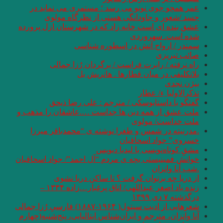
عمر همچو جوی نونو می رسد ؛ مستمری می نماید در
جسد /شعور و جاودانگی هستی از نظرگاه مولوی
عشق بنده ای است خانه زاد كه در شهرستان ازل پرورده
شده است. سهروردی
سمندر / ارواح آتش در اسطوره شناسی
صائب تبریزی
راه نرفته / رابرت فراست / برگردان رُزا جمالی
بلاتکلیفی در میان قطارها . هانریش بل
بیژن نجدی
تذکرالاولیا ِء/ عطار
گفتگو با داستایوسکی / مترجم : علی رضا ذیحق
ملت عشق از همه دین ها جداست ….عاشقان را مذهب و
ملت خداست/ مولوی
.مدرنیته در شمس و طغرا نوشته ی “محمدباقر میرزا
خسروی” جواد اسحاقیان
مشقِ کوتاه‌نویسی با لیدیا دیویس
خوانش فمینیستی بچه ی مردم “آل احمد”/ جواد اسحاقیان
.شب آنا وانزان
از دریا چه برتوان گرفت ؟ تا ساکن دریا نشوی
زنده یاد اصغر عبداللهی/ اتاق پرغبار…زاده ۱۳۳۴ –
درگذشته ٧ دی ١٣٩٩
شعرهایی از ادیت سیتول( ۱۹۶۴-۱۸۸۷) فارسیِ رُزا جمالی
آنا وانزان، مترجم و ایران‌شناس ایتالیایی، پنج‌شنبه(چهارم