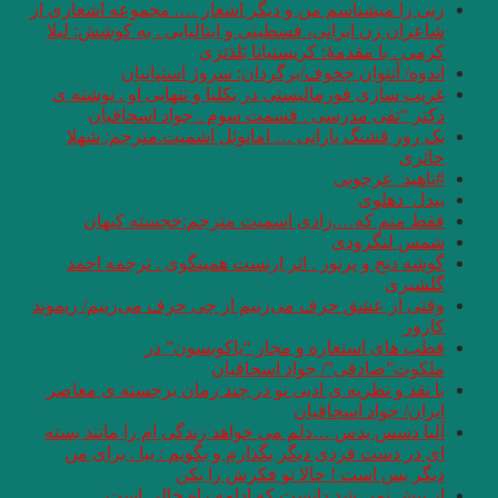
زنی را میشناسم من و دیگر اشعار …. مجموعه اشعاری از
شاعران زن ایرانی، فسطینی و ایتالیایی . به کوشش: لیلا
کرمی . با مقدمۀ: کریستیانا بَلدَتزی
اندوه/ آنتوان چخوف/برگردان: سروژ استپانیان
غریب سازی فورمالیستی در یکلیا و تنهایی او . نوشته ی
دکتر “تقی مدرسی . قسمت سوم . جواد اسحاقیان
یک روز قشنگ بارانی … امانوئل اشمیت.مترجم: شهلا
حائری
#ناهید_عرجونی
بیدل_دهلوی
فقط منم که….زادی اسمیت مترجم:خجسته کیهان
شمس لنگرودی
گوشه دنج و پرنور . اثر ارنست همینگوی . ترجمه احمد
گلشیری
وقتی از عشق حرف می‌زنیم از چی حرف می‌زنیم/ ریموند
کارور
قطب های استعاره و مجاز “یاکوبسون” در
ملکوت”صادقی”/ جواد اسحاقیان
با نقد و نظریه ی ادبی نو در چند رمان برجسته ی معاصر
ایران/ جواد اسحاقیان
آلبا دسس پدس …دلم می خواهد زندگی ام را مانند بسته
ای در دست فردی دیگر بگذارم و بگویم : بیا . برای من
دیگر بس است ! حالا تو فکرش را بکن
از پیش نمی شد دانست که ادامه راه خالی است. …