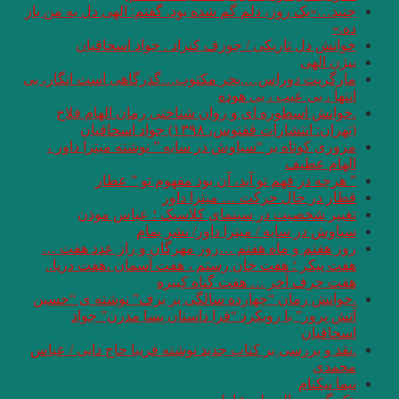
جنید…«یک روز، دلم گم شده بود. گفتم: الهی دل به من باز
ده.»
خوانش دل تاریکی / جوزف کنراد . جواد اسحاقیان
بیژن الهی
مارگریت دوراس….بحر مکتوب…گذرگاهی است انگار، بی
انتها ، بی عيب ، بی هوده
.خوانش اسطوره ای و روان شناختی رمان الهام فلاح
(تهران: انتشارات ققنوس، ۱۳۹۸) جواد اسحاقیان
مروری کوتاه بر “‌سیاوش در سایه ” نوشته میترا داور ،
الهام عطیف
” هرچه در فهم تو آید، آن بود مفهوم تو ” عطار
قطار در حال حرکت … میترا داور
تغییر شخصیت در سینمای کلاسیک ؛ عباس موذن
سیاوش در سایه / میترا داور/ نشر یمام
روز هفتم و ماه هفتم …روز مهرگان و راز عدد هفت …
هفت پیکر ؛ هفت خان رستم ، هفت آسمان ،هفت دریا..
هفت حرف آخر … هفت گناه کبیره
.خوانش رمان “چهارده سالگی بر برف” نوشته ی “حسین
آتش پرور” با رویکرد “فرا داستان پسا مدرن” جواد
اسحاقیان
.نقد و بررسی بر کتاب جدید نوشته فریبا حاج دایی / عباس
محمدی
نیما نیکنام