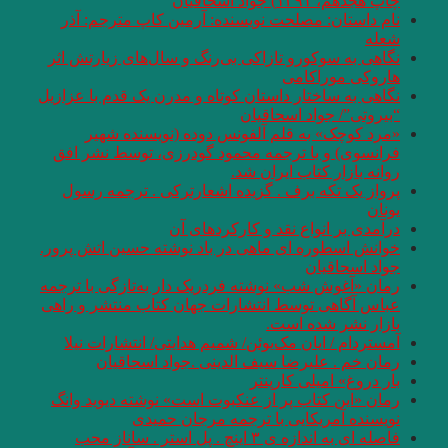
چاپ هجدهم، ۱۳۹۱) جواد اسحاقیان
نام داستان: مصلحت نویسنده: آرمین کاپ مترجم: آذر
شعله
نگاهی به سوکورو تازاکی بی‌رنگ و سال‌های زیارتش اثر
هاروکی موراکامی
نگاهی به ساختار داستان کوتاه و مدرن یک قدم با عزازیل
“بیروتی”/ جواد اسحاقیان
«مرد کوچک» به قلم آلفونس دوده (نویسنده شهیر
فرانسوی) و با ترجمه محمود گودرزی، توسط نشر افق
روانه بازار کتاب ایران شد.
پرواز یک تکه برف . گزیده اشعارترکی . ترجمه رسول
یونان
درآمدی بر انواع نقد و کارکردهای آن
خوانش اسطوره ای ماهی در باد نوشته حسین اتش پرور.
جواد اسحاقیان
رمان «آغوش شب» نوشته فردریک دار به‌تازگی با ترجمه
عباس آگاهی توسط انتشارات جهان کتاب منتشر و راهی
بازار نشر شده است.
آمستردام / ایان مک‌یوئن/ شمیم هدایتی/ انتشارات نیلا
رمان خم . علیرضا سیف الدینی .جواد اسحاقیان
بار دروغ» امیلی کارپنتر
رمان «این کتاب پر از عنکبوت است» نوشته دیوید وانگ
نویسنده آمریکایی با ترجمه مرجان حمیدی
فاصله ای به اندازه ی ۳ اینچ . پل استر . ساناز محب