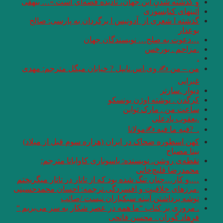
و گذشته شدنِ این جهان، نادیده قصه‌ای است.»… بیهقی
آئینهای كتابسوزی
گذشته ا شعری از آدونیس ا برگردان به پارسی: صالح
بوعذار
…دعوت به صلح… نویسندگان جهان
.مزاحم . بورخس
.
من – من ✍ وی.اس.نایپل ? خیابان میگل مترجم: مهدی
غبرایی
دیوار .سارتر
کرگدن . نوشته اوژن یونسکو
ساعت من . مارک تواین
.یعقوب یادعلی
. ‏ ?فیه ما فیه ✍مولانا
کهن اسطوره ضحاک در ایران (هزاره سوم قبل از میلاد)
بیتا مصباح
نقطه‌ی روشن. نویسنده: یاسوناری کاواباتا مترجم:
محمد‌رضا قلیچ‌خانی
….و كار…چنان تنگ شده بود كه از تاتار در تاتار ميگريختم
.مرزهای خلاقیت و افسردگی.ترجمه: احسان محمدحسینی
توشه برداشتن آیینه سبکباران نیست /صائب
. مروری بر کتاب “ما همه در عصر شکار به سر می‌بریم “‌
فرهاد گوران . محسن فاتحی