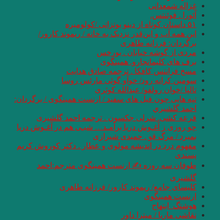
غزاله شمعدانی
آئورا . فوئنتس.
۵۱ داستان کوتاه از دینو بوتزاتی /کولومبره
این همه آب و این‌قدر نزدیک به خانه / ریموند کارور/
برگردان: فرزانه طاهری
مردی از گوشه خیابان . بورخس
برف های کلیمانجارو. همینگوی
مسخ فرانتس کافکا . ترجمه صادق هدایت
سومین کرانه رود/ خوآو گوئی مارئس روسا
تالپا /خوان رولفو/ عبدالله کوثری
تپه هایی چون فیل های سفید / ارنست همینگوی / برگردان:
احمد گلشيري
قرعه کشی. شرلی جکسون . ترجمه احمد گلشیری
چو روزی ز آغـوش دریا برآمـد… شبـی هم در آغـوش دریا
بمیرد / مرگ قو . حمیدی شیرازی
مفهوم درد در اندیشه مولوی و عطار . دکتر کوروش کریم
پسندی
طوفان سه روزه ✍ ارنست همینگوی مترجم:احمد
گلشیری
کلیسای جامع/ ریموند کارور/ فرزانه طاهری
ارنست همینگوی
هوشنگ_ابتهاج
نقاشی ماریا / میترا داور