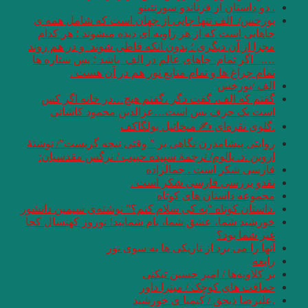
. دو داستان از فرناندو سورنتینو
بورخس/ الف تنها جایی از جهان است که شامل همه ی
جاهایی است که از هر زاویه ای دیده میشوند ؛ هر کدام
مجزا از آن دیگری ؛ بدون انکه قاطی شوند و در هم روند
…. اگر تمام جاهای عالم در الف باشد ؛ پس ستاره ها
تمام چراغ ها و تمام منابع نور هم در آن هست .
الف /بورخس
گفتم که الف، گفت دگر ،گفتم هیچ…در خانه اگر کس
است یک حرف بس است…عزالدین محمود کاشانی
.گلوی نقره‌ای ✍ میخائیل بولگاکف
روایتی پیشامدرن نگاهی بر ” وقتی نیچه گریست”/ نوشتۀ
اروین .د. یالوم/ ترجمۀ سپیده حبیب / نرگس مقدسیان:
فارسی شکر است . جمالزاده
نقدو بررسی فارسی شکر است .
مجموعه داستان های کوتاه
.داستان کوتاه “به کی سلام کنم؟” نوشته‌ی سیمین دانشور
خورشید شما، عشق شما، بام شمایید! نوروز کهنسال کجا
غیر شما بود؟
آنها را می برد از تاریکی ها به سوی نور
رابعه
بر کلاویه‌ها / امیر حسین تیکنی
حماقت های کوچک / میترا داور
.علیرضا ذیحق / کیمیا ی خورشید