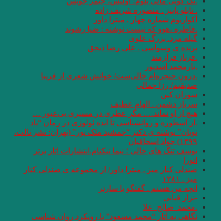
.تک گویی مالی بلوم؛ اولیس، جیمز جویس
. تابلو پاییز . منصوره شریف زاده
آکواریوم شماره چهار . میترا داور
.قاطره ،هوو که نیست نوشته : ضيا رشوند
گیله مرد. بزرگ علوی
پرنده ی وسواسی . علی رضا ذیحق
.فرناز فرازمند
.یارمحمد اسدپور
.درونِ حنجره‌ام خالی‌ست/ خوانش شعری از فریبا
صدیقیم/ رزا جمالی
سوزان کین
سرباز دشمن . الهام عطیف
هیچ از او نماند…. مگر عطری در مسیری بی‌عبور …
.از اسطوره و روانشناسی تا ایده ئولوژی در رمان “باد
نوبان” نوشته ی دکتر “جمشید ملک پور” (تهران: نشر ثالث،
۱۳۹۹) جواد اسحاقیان
یوسف تنگ های خالی ؛ نیما نیکنام.انتشارات اثار برتر
ائورا
صندلی کنار میز . میترا داور/ از مجموعه ی صندلی کنار
میز . ۱۳۸۱
انچه من هستم . گفتگو با سارتر
-نزار قبانی
.محمد_صالح_علا
نگاهی به آثار “محمد مسعود” با رویکرد روان شناسی