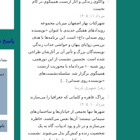
واکاوی زندگی و آثار ارنست همینگوی در گام
نخست
مرداد ۱۱, ۱۴۰۵
شهرکتاب بهار اصفهان میزبان مجموعه
رویدادهای هفتگی جدیدی با عنوان «نویسنده
.یاکووس کامپانل‌لیس
روی صندلی داغ» است. این برنامه‌ها با هدف
پاسخ د
ع
بررسی زوایای پنهان و حواشی جذاب زندگی
نویسندگان بزرگ و تأثیر آن بر آثارشان طراحی
از قدرت اسطوره
شده است. نخستین نشست از این دورهمی،
نشان
روز شنبه ۱۰ مردادماه با محوریت ارنست
همینگوی برگزار شد. سلسله‌نشست‌های
داستان کوتا
«نویسنده روی صندلی […]
زهرا شهیری پارسا
پراگ، قاهره و کلماتی که جغرافیا را می‌سازند
مرداد ۱۰, ۱۴۰۵
شهرها تنها تجمعی از خیابان‌ها و ساختمان‌های
فلاش . ایت
سیمانی نیستند؛ آن‌ها نفس می‌کشند، خاطره
می‌سازند و در تار و پود ادبیات، گاه به یک
لهب
شخصیت زنده و کنش‌گر بدل می‌شوند. نشست
. مقایسه هفت ‌خان