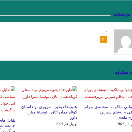
 زن.سنایی
امیر ارسلان به عنوان “رمانس”. فصل چهاردم . جواد اسحاقیان
 نویسنده
راهزن. لوییجی بارتزینی.
منزل آسایش من محو در خود گشتن است. صائب تبر
ع . میترا داور . نشر نگارنده هستی . ۱۴۰۱
. گفتگو با خوان رولفو نویسنده پدروپ
.
 ارسلان نقیب الممالک با رویکرد جوزف کمبل. فصل هشت . جواد اسحاقیان
زیور
 . سهروردی
.جستجوی ابن رشد/ بورخس
شاید بهشت جایی است که نه ت
.گفت وگوی پاریس ریویو با ارنست همینگوی/ هرچقدر در نوش
 مشابه
فصل اول وداع 
ستوی …یکی بالای سرش گفت: «تمام کرد!» ایوان ایلیچ گفته ی او را شنید و آن را در
.نگاهی به “گوستاو فلوبرگوستاو فلوبر: مادام بوواری خود من هستم
تیک… میتر
وانیِ ملکوت، نوشته‌ی بهرام
علیرضا ذیحق ، مروری بر داستان
ی – به‌قلمِ شیرین
کوتاه همان اتاق ، نوشتهٔ میترا
ی‌مقدم
داور
.گفتگوی پاریس ریویو با امبرتو اکو .عاطفه اولیایی (مترجم)
هر زبان، جها
تقابل های
202
آوریل 24, 2025
جامعه شن
انتقام چمن براتیگان . ترجمه علی رضا طاهری عراقی
گفت‌وگو 
مرگ در آن