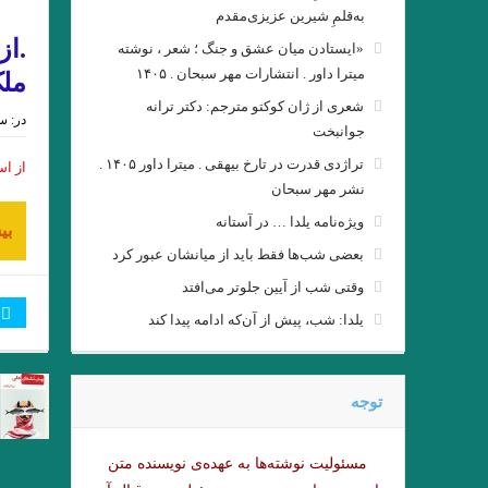
رده ى حشرات ویلیام گس ترجمه
به‌قلمِ شیرین عزیزی‌مقدم
.از
«ایستادن میان عشق و جنگ ؛ شعر ، نوشته
میترا داور . انتشارات مهر سبحان . ۱۴۰۵
ملک 
شعری از ژان کوکتو مترجم: دکتر ترانه
در:
سپت
جوانبخت
تراژدی قدرت در تارخ بیهقی . میترا داور ۱۴۰۵ .
از اس
نشر مهر سبحان
ویژه‌نامه یلدا … در آستانه
بی
بعضی شب‌ها فقط باید از میانشان عبور کرد
وقتی شب از آیین جلوتر می‌افتد
یلدا: شب، پیش از آن‌که ادامه پیدا کند
نيمى از شب يا اندكى از آن 
. او و من . ناتالیا گینز
توجه
Namiq Hewrami . ترجمه : زانا_کوردستانی
مسئولیت نوشته‌‌ها به عهده‌ی نویسنده متن
چشم بندها . زیگفرید لنتس .برگرد