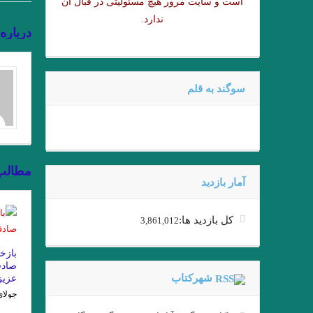
است و سایت مرور هیچ مسئولیتی در قبال آن
زخمی که زنی بر ما مردانه و محکم
ندارد.
درباره
مرگ یک 
دریای جام
سوگند به قلم
از ملک جمشید نقیب الممالک تا امیر
عقل سرخ
مطالب
آمار بازدید
فصل اخر مرگ ایوان اییلیج نوشته تول
کل بازدید ها:
3,861,012
تمام شد دیگر از مرگ اثری نیست.»
بازخ
صادق
شهرکتاب
عزیز
جولای 11, 6