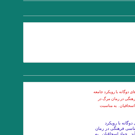
داستان کوتاه پرواز، نوشته دوریس لسینگ
یزی
از این باغ شرقی. پروین سلاجقه
ارامو
نقش روی دیوار .ویرجینیا وولف
 به خود مبند که زیبا ببینمت… مفتون امینی
هدیدی احساس می‌کنیم و نه نیازی به دفاع
تن بیشتر پیش بروید، بیشتر تنها می شوید
با اسلحه نوشته همینگوی ترجمه دریابندری
 روح خود تکرار کرد. در دل گفت: مرگ هم
ا داور
معصوم اول . هوشنگ گلشیری
ن را به‌شکلی متفاوت می‌سازد.»اومبرتو اکو
 دوگانه با رویکرد
اسی فرهنگی در رمان
با ویلیام اس. باروز .ترجمه نیلوفر رحمانیان
د . جواد اسحاقیان . به