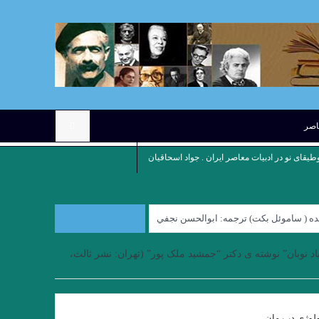
عاصر
وطیقای نو در ادبیات معاصر ایران . جواد اسحاقیان
نده ( ساموئل بكت) ترجمه: ابوالحسن نجفي
کوچه نشین ِ کوچه بن بست ” چکاوک حمیدی
اد نوبان” نوشته ی دکتر “جمشید ملک پور” (تهران: نشر ثالث،
رِِِ نوروز نوشته میترا داور . علی رضا ذیحق
بازی / بارتلمی . ترجمه علی معصومی