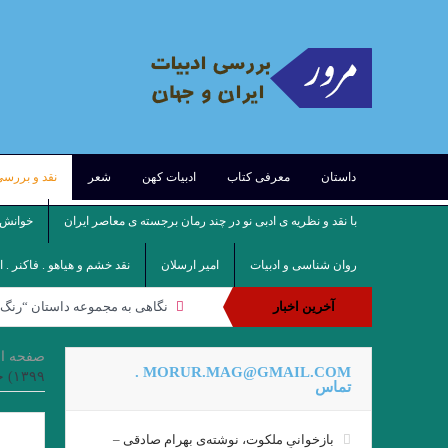
داستان
معرفی کتاب
ادبیات کهن
شعر
نقد و بررس
با نقد و نظریه ی ادبی نو در چند رمان برجسته ی معاصر ایران
خوانش ف
روان شناسی و ادبیات
امیر ارسلان
نقد خشم و هیاهو . فاکنر . 
آخرین اخبار
نگاهی به مجموعه داستان “رنگ ه
.نقدی از نعمت مرادی بر مجموعه د
صفحه ا
MORUR.MAG@GMAIL.COM .
۱۳۹۹) جواد اسحاقیان
مروری بر تکنیک داستان نویسی عط
تماس
بازخوانیِ ملکوت، نوشته‌ی بهرام صادقی –