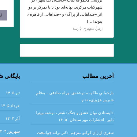
بررسی مجموعه کتاب «داستان یک شهر» در
شهرکتاب مرکزی، بهانه‌ای بود تا با تمرکز بر دو
اثر «صداهایی از پراگ» و «صداهایی از قاهره»،
پیوند […]
زهرا شهیری پارسا
.ش
گذشته ا شعری از آد
دیوار .سارتر
من – من 
آخرین مطالب
بایگانی 
نقطه‌ی روشن. ن
بازخوانیِ ملکوت، نوشته‌ی بهرام صادقی – به‌قلمِ
تیر ۱۴۰۵
شیرین عزیزی‌مقدم
. مروری
خرداد ۱۴۰۵
«ایستادن میان عشق و جنگ ؛ شعر ، نوشته میترا
گئورگ تراكل . شب زمستاني. 
آذر ۱۴۰۴
داور . انتشارات مهر سبحان . ۱۴۰۵
و هر امتى را پيامبرى
شهریور ۱۴۰۴
شعری از ژان کوکتو مترجم: دکتر ترانه جوانبخت