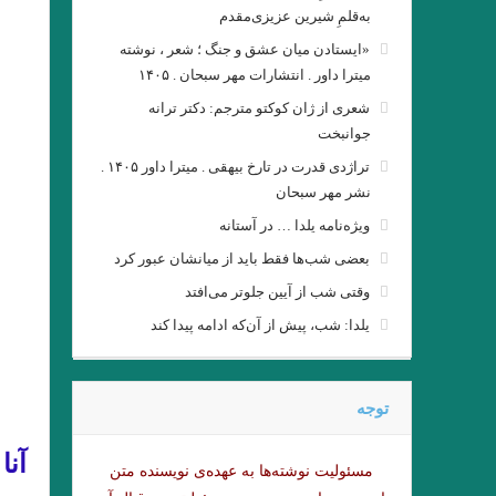
رده ى حشرات ویلیام گس ترجمه
به‌قلمِ شیرین عزیزی‌مقدم
«ایستادن میان عشق و جنگ ؛ شعر ، نوشته
میترا داور . انتشارات مهر سبحان . ۱۴۰۵
شعری از ژان کوکتو مترجم: دکتر ترانه
جوانبخت
تراژدی قدرت در تارخ بیهقی . میترا داور ۱۴۰۵ .
نشر مهر سبحان
ویژه‌نامه یلدا … در آستانه
بعضی شب‌ها فقط باید از میانشان عبور کرد
وقتی شب از آیین جلوتر می‌افتد
یلدا: شب، پیش از آن‌که ادامه پیدا کند
نيمى از شب يا اندكى از آن 
. او و من . ناتالیا گینز
توجه
Namiq Hewrami . ترجمه : زانا_کوردستانی
آنا 
مسئولیت نوشته‌‌ها به عهده‌ی نویسنده متن
چشم بندها . زیگفرید لنتس .برگرد