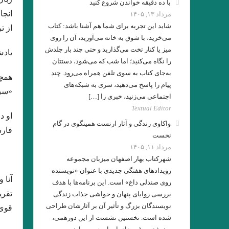
با ده دقیقه خواندن شروع کنید
انجا
مرداد ۱۳, ۱۴۰۵
شاید این تجربه برای شما هم آشنا باشد: کتاب
از ت
می‌خرید، با شوق به خانه می‌آورید، آن را روی
میز یا کنار تخت می‌گذارید و حتی چند بار جلدش
یادش
.یاکووس کامپانل‌لیس
را نگاه می‌کنید؛ اما شب که می‌شود، دستتان
ع
به‌جای کتاب به سوی تلفن همراه می‌رود. چند
پیام را پاسخ می‌دهید، سری به شبکه‌های
«سیر
از قدرت اسطوره
اجتماعی می‌زنید، خبری را […]
Textual Editor
او د
واکاوی زندگی و آثار ارنست همینگوی در گام
فارس
داستان کوتا
نخست
مرداد ۱۱, ۱۴۰۵
شهرکتاب بهار اصفهان میزبان مجموعه
رویدادهای هفتگی جدیدی با عنوان «نویسنده
روی صندلی داغ» است. این برنامه‌ها با هدف
فلاش . ایت
تقری
بررسی زوایای پنهان و حواشی جذاب زندگی
نویسندگان بزرگ و تأثیر آن بر آثارشان طراحی
قوی‌
لهب
شده است. نخستین نشست از این دورهمی،
. مقایسه هفت ‌خان