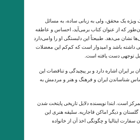
چه باید جنگ کرد؟
ابن رشد .بورخس
 جاذبه کمتر است” رُزا جمالی/ پرویز حسینی
اک ویژه یک محقق، ولی به زبانی ساده، به مسائل
سایهٔ هیچ که مرا نام نه در دفتر اشیا شنوند.
‌طور که از عنوان کتاب برمی‌آید، احساس و عاطفه
شینه نوشته‌ی شیوا شکوری /فریبا چلبی‌یانی
ا نشان می‌دهد. طبیعتاً این دلبستگی او را وامی‌دارد
اتی داشته باشد و امیدوار است که کم‌کم این معضلات
ی
ریخت‌شناسی. دکتر هومن ناظمیان
قابل توجهی دست یافته است.
لی‌فونی یا چند صدایی در ادبیات، آرش سیفی
 بر ایران اشاره دارد و بر پیچیدگی و تناقضات این
 المانی – ترجمه المانی کتاب : پویان میرچی
 اساس شناساندن ایران و فرهنگ و هنر و مردمش به
 رشد و تکامل تفکر فلسفی ادموند هوسرل
عباس موذن
پروین سلاجقه
رکز است. ابتدا نویسنده دلایل تاریخی پایتخت شدن
تصمیمم بود ،باید می‌گرفتم و دور می‌شدم
 گلستان و دیگر اماکن قاجاریه. سلیقه هنری این
خ بیهقی بر ادبیات منظوم ایران…عباس مؤذن
فارت ایتالیا و چگونگی اخذ آن از خانواده
یا ولف/ نقش روي ديوار
رسول_یونان