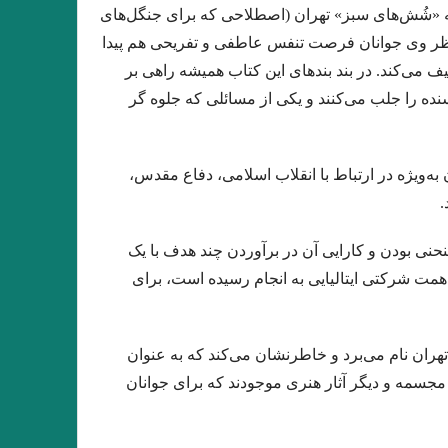
به «شُش‌های سبز» تهران (اصطلاحی که برای جنگل‌های
 نظر وی جوانان فرصت تنفس عاطفی و تفریحی هم پیدا
ش، ترجمه و بازسرایی رزا جمالی .نشر ایهام
یف می‌کند. در بند بندهای این کتاب همیشه راهی بر
ان :‌پویان میرچی . نشر پر. شهریور ۱۴۰۰
نده را جلب می‌کنند و یکی از مسائلی که جلوه گر
ز آیین های دوموزی / کلثوم قربانی ،جویباری
کاغذ مگس‌کش .نویسنده: #روبرت_موزیل
ه‌ویژه در ارتباط با انقلاب اسلامی، دفاع مقدس،
.
سنده: پتر بیکسل مترجم: بهزاد کشمیری‌پور
سمس/فرانك اُكانر/سرورالسادات جواهريان
حنی بودن و کارایی آن در برآوردن چند هدف با یک
همت شرکتی ایتالیایی به انجام رسیده است، برای
انی ✍? ایتالو کالوینو مترجم: موگه رازانی
ری است، هرگز از گوشهٔ میخانه نیاید بیرون
هران نام می‌برد و خاطرنشان می‌کند که به عنوان
سیم شده است؛ و همین‌طور عشق و گرسنگی.»
مجسمه و دیگر آثار هنری موجودند که برای جوانان
در این خانه‌ی تنها زد و رفت‌/ هوشنگ_ابتهاج
د…گفت و گوی من و حیرانی من گوش کنید