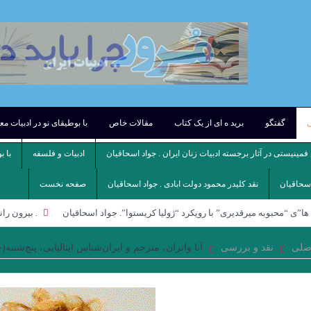
ی
گفتگو
برید ه ای از یک کتاب
مقالات خاص
با بوطیقای نو در ادبیات م
مینیستی در آثار برجسته ادبیات زنان ایران . جواد اسحاقیان
ادبیات و فلسفه
با ب
اسحاقیان
نقد کلیدر محمود دولت ابادی . جواد اسحاقیان
صفحه نخست
ا”ی “محبوبه میرقدیری” با رویکرد “ژولیا کریستوا”. جواد اسحاقیان
. بيرون را
استان ماه نیمروز شهریار مندنی پور
علیرضا ذیحق ، نقدی بر مجموعه شعر ” 
صلی
نقد و بررسی
آنا وانزان، مترجم و ایران‌شناس ایتالیایی، پنج‌شنبه(چهارم دی‌ماه 
ار در ” حلاج ” . میترا داور
مسیح عراق . حسن بلاسم
مروری بر کتاب امی
بگو مرا نکشند . خوان رولفو
شعری از شاپور احمدی