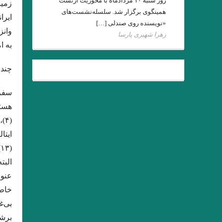
روز شنبه ۱۰ مردادماه با محوریت ارنست
زمین
همینگوی برگزار شد. سلسله‌نشست‌های
ایرا
«نویسنده روی صندلی […]
وانز
زهرا شهیری پارسا
به ا
.ش
چندی
گذشته ا شعری از آد
سفرن
دیوار .سارتر
من – من 
نقطه‌ی روشن. ن
البت
. مروری
گئورگ تراكل . شب زمستاني. 
خاطر
بی‌غ
و هر امتى را پيامبرى