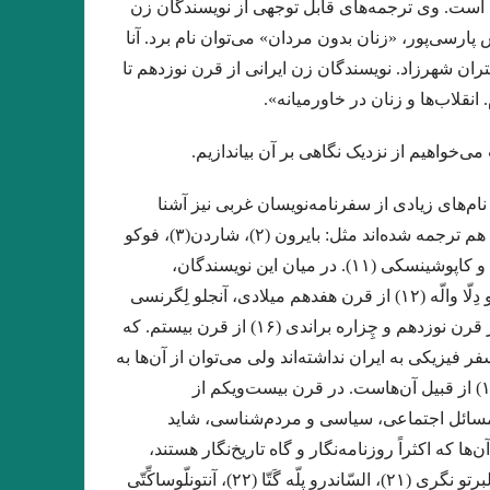
ه است. وی ترجمه‌های قابل توجهی از نویسندگان زن
 پارسی‌پور، «زنان بدون مردان» می‌توان نام برد. آنا
انده چاره ای جز سوار شدن بر آنها ندارد.»
تران شهرزاد. نویسندگان زن ایرانی از قرن نوزدهم تا
 مبنای دیدگاه کلود برمون . علیرضا نبی لو
نقلاب‌ها و زنان در خاورمیانه».
آن لحظه که دستت حرکت داد عنان را. انوری
‌خواهیم از نزدیک نگاهی بر آن بیاندازیم.
 این جهان، نادیده قصه‌ای است.»… بیهقی
نام‌های زیادی از سفرنامه‌نویسان غربی نیز آشنا
…دعوت به صلح… نویسندگان جهان
هستند. از نویسندگانی که در مورد ایران مطالبی نوشته‌اند، به زبان ایتالیایی هم ترجمه شده‌اند مثل: بایرون (۲)، شاردن(۳)، فوکو
 تواین
کرگدن . نوشته اوژن یونسکو
(۴)، فلوبر (۵)، تاوِرنیه (۶)، گوبینو (۷)، نروال (۸)، شوایتزر (۹)، استارک (۱۰) و کاپوشینسکی (۱۱). در میان این نویسندگان،
ران (هزاره سوم قبل از میلاد) بیتا مصباح
ایتالیایی‌های سفرنامه‌نویس یا خاطره‌نویس کم نیستند، به عنوان نمونه پیترو دِلّا والّه (۱۲) از قرن هفدهم میلادی، آنجلو لِگرنسی
(۱۳) از قرن هفدهم ـ هجدهم، گائِتانو اُسکولاتی (۱۴)، فیلیپّو دِ فیلیپّی (۱۵) از قرن نوزدهم و چِزاره براندی (۱۶) از قرن بیستم. که
تنگ شده بود كه از تاتار در تاتار ميگريختم
فر فیزیکی به ایران نداشته‌اند ولی می‌توان از آن‌ها به
وشه برداشتن آیینه سبکباران نیست /صائب
عنوان مسافران ذهنی و یا تخیلی یاد کرد، به عنوان مثال کریستینا کامیو (۱۷) از قبیل آن‌هاست. در قرن بیست‌ویکم از
 سخن می گویند؟۲» نیما خرم روز
اب مسائل اجتماعی، سیاسی و مردم‌شناسی، شاید
 که اکثراً روزنامه‌نگار و گاه تاریخ‌نگار هستند،
برشمرده شود: لیلّی گروبِر (۱۸)، مارچلّا کروچه (۱۹)، رِنتسو گوئولو (۲۰)، آلبرتو نگری (۲۱)، السّاندرو پلّه گَتّا (۲۲)، آنتونلّوساکِّتّی