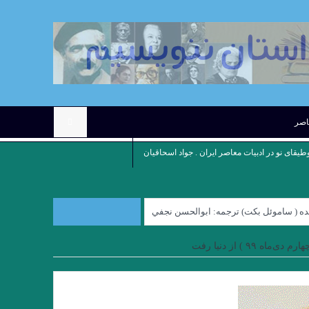
عاصر
وطیقای نو در ادبیات معاصر ایران . جواد اسحاقیان
نده ( ساموئل بكت) ترجمه: ابوالحسن نجفي
کوچه نشین ِ کوچه بن بست ” چکاوک حمیدی
۹۹ ) از دنیا رفت
رِِِ نوروز نوشته میترا داور . علی رضا ذیحق
بازی / بارتلمی . ترجمه علی معصومی