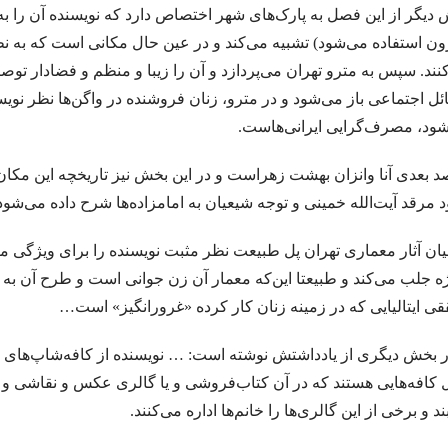
.مجموعه شعر «لاله‌ها» -که اشعار ۱۰ شاعر زن انگلیسی است- با ترجمه و گردآوری رزا جمالی/ انتشارات ایهام
دیگر از این فصل به پارک‌های شهر اختصاص دارد که نویسنده آن را 
ون استفاده می‌شود) تشبیه می‌کند و در عین حال مکانی است که به
.فردا و فردا و فردا. ویلیام شکسپیر» گزین
نند. سپس به مترو تهران می‌پردازد و آن را زیبا و منظم و فضادار توص
: کاوه سیدحسینی
مجموعه داستان هم دیوار. نوشته ی میترا داور. دو زبانه .برگرد
ل اجتماعی باز می‌شود و در مترو، زنان فروشنده در واگن‌ها نظر نویس
ود، مصرف‌گرایی ایرانی‌هاست.
رم در این هیاهو گم شدم…فریدون مشیری
.
قربانی نخل؛ آیینی بازمانده ا
رقص بر روی یک سوزن/ نویسنده: گری ای‌ هولاند مترجم: هل خردیار
 بعدی آنا وانزان بهشت زهراست و در این بخش نیز تاریخچه این مکان ب
 مرقد آیت‌الله خمینی و توجه شیعیان به امامزاده‌ها شرح داده می‌شود
. پالاس هتل تاناتوس/ آندره موروا/ ابوالحسن نجفی
.شیرها/نوي
جوراب شلواری.تيم اوبرايان مترجم: اسدالله امرايى
.صبح روز کری
یان آثار معماری تهران پل طبیعت نظر مثبت نویسنده را برای ویژگی من
ه جلب می‌کند و طبیعتا این‌که معمار آن زن جوانی است و طرح آن به 
یارب دلم حاضر کن یا نماز بی دل بپذیر / رابعه
سالهای نوری ? کمدی‌های کیه
ی ایتالیایی که در زمینه زنان کار کرده «غرورانگیز» است…
گار آلن پو/ ترجمه شیوا شکوری
صائب_تبریزی / هر که داند که خبرها همه در بیخب
ر بخش دیگری از یادداشتش نوشته است: … نویسنده از کافه‌شاپ‌های ت
بیشتر از هر چیز در این جهان شعر بین آدم‌ها تق
 کافه‌هایی هستند که در آن کتاب‌فروشی و یا گالری عکس و نقاشی و 
خواست تنهایی ما را به رخ ما بــکشد، تنه‌ای بر 
ند و برخی از این گالری‌ها را خانم‌ها اداره می‌کنند.
دوستان ! شرح پریشانی من گوش کنی