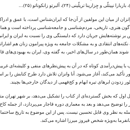
ت من بیت نیست اقلیم است
انگه بر سنگی بخفت و سنگ خورد …با چنین کس از 
 عیار» نوشته ی «فرامرز بن خداد کاتب ارجانی»
.نگاهی به کتاب “اینجا نیروی
وانزان از میان این مولفین از آن‌جا که ایران‌شناس است، با عمق و ادر
غول بر جامعه قرن هفتم، با نگاهی به نفثـۃ المصدور
هیچ اگر سایه پذیرد منم آن 
گون هنری، تاریخی، مردم‌شناسی و جامعه‌شناسی پرداخته است و همان
ایی» نوشته مجتبی تجلی/جلال صابری نژاد
.احمد_شاملو
.نگاهی بر رمان نق
بر نوشته‌هایش جریان دارد که دلبستگی وی را نسبت به ایران و ایرانی‌ه
ه نکته‌های انتقادی و به مشکلات جامعه به ویژه پیرامون زنان هم اشار
بانو برایت کهری چیده ام ✍ :ضیا رشوند
.مروری بر ادبیات نظری پدیدارشناس
شوند همان‌طور در سال‌های اخیر، به گفته وی، ایران به بهبودی‌های 
تاریخ بیهقی . نویسندگان : احمد خاتمی، مصطفی ملک‌پائین
پیرامونِ مفهومِ پ
 با پیش‌درآمدی کوتاه که در آن به پیش‌نظرهای منفی و کلیشه‌ای غربیان
 …ابن عربی
خرید اینترنتی کتاب هم دیوار نوشته میترا داور – دوزبانه : فارسی
 تأکید می‌کند، آغاز می‌شود. آنا وانزان تلاش دارد طرح کتابش را بر
.بررسی تطبیقی شخصیت، زندگی، احوال و اقوال ابراهیم ادهم و بودا
.مراحل
ر زدودن ابرهای تیره ابهام و کج‌فهمی از دیدگان خارجی‌ها بچیند.
از ابرها … آن تکه که تویی، نخواهد بارید
.نشانه شناسی در پنج گنج نظامی گنجوی‎ . 
اول که بخش گسترده‌ای از کتاب را تشکیل می‌دهد، بر شهر تهران متم
ی سفید /نویسنده: کورت‌ توخولسکی/ مترجم: محمد‌حسین عضدانلو
دست‌های تو 
را توضیح می‌دهد و بعد به معماری دوره قاجار می‌پردازد، از جمله کاخ
و / مترجم: ابوالحس نجفی
آتش آتش است . ماهرو خوشکام
.تاثیر تاری
ه به نظر وی قابل تحسین نیست. پس از این موضوع به تاریخ ساختمان س
نفرما به‌ویژه شخص فیروز میرزا اشاره می‌کند.
 رازهای جاذبه و گیرایی ِ قصه ی ” کچل کفتر باز ” نوشته ی صمد بهرنگی
.ویرجین