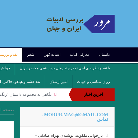
داستان
معرفی کتاب
ادبیات کهن
شعر
نقد و بررس
با نقد و نظریه ی ادبی نو در چند رمان برجسته ی معاصر ایران
خوانش ف
روان شناسی و ادبیات
امیر ارسلان
نقد خشم و هیاهو . فاکنر . 
آخرین اخبار
نگاهی به مجموعه داستان “رنگ ه
.نقدی از نعمت مرادی بر مجموعه د
صفحه ا
MORUR.MAG@GMAIL.COM .
مروری بر تکنیک داستان نویسی عط
تماس
بازخوانیِ ملکوت، نوشته‌ی بهرام صادقی –