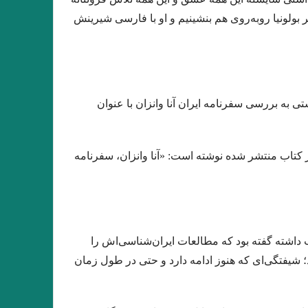
بولونیا روبه‌روی هم بنشینیم و او با فارسی شیرینش
تا امیر ارسلان. فصل ششم. جواد اسحاقیان
 ” امیر ارسلان / فصل پنجم / جواد اسحاقیان
 “وِردانک”/ فصل چهارم / جواد اسحاقیان
ور ۱۴۰۱)
، مترجم و مدرس دانشگاه بولونیا سال ۱۳۹۶ در یادداشتی به بررسی سفرنامه ایران آنا وانزان با عنوان
فوکو ” ادبیات و ترس “امیر احمدی آریان .
سروی
داستان گزارش نوشته بارتلمی
ر کتاب منتشر شده نوشته است: «آنا وانزان، سفرنامه
– ۱۹ مرداد ۱۴۰۱)
یر در دنیای مدرن و زندگی انسان امروزی
ان “نقیب الممالک”/فصل دوم جواد اسحاقیان
که با اینجانب داشته گفته بود که مطالعات ایران‌شناسی‌اش را
ان “مترجم :محمود حسيني زاد /ضيا رشوند
؛ شیفتگی‌ای که هنوز ادامه دارد و حتی در طول زمان
ه های خلق فراداستان / مریم شریف نسب
دیار / سید مجتبی میر میران، انوش مرادی