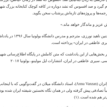
م گیرد و صد افسوس که نشد دوباره در کافه کوچک کتابخانه بزرگ شهر 
ژاک دریدا / ساختار نشانه و بازی در سخن
.از حکایت حسن بصری و نورالسّناء 
رجمه‌ها و پروژه‌های تازه‌اش پرشتاب سخن بگوید.
و قلم را لَختی بر وی بگریانم … بیهقی
.خوانش ” بینا ـ متنی
 عزیز و ماندگار خواهد ماند.»
 | مترجم: ‌احمد شاملو
خوانش سبک شناختی امیر ارسلان بر پایه ی سبک شناسی
طار نیشابوری.تذکرة الاولیاء/ذکر حسین منصور حلاج
یدالله رؤیایی مشهور به رؤیا (۱۷ اردیبهشت ۱۳۱۱ – ۲۳ شهری
همچنین ناهید نورزی
ی عاطفی در ایران» پرداخته است.
 ی “کمبل” تا امیر ارسلان “نقیب الممالک”/ فصل سوم / جواد اسحاقیان
میشل 
آوازه جاودانه از توست”…شعیب خ
ر بخش‌هایی از این یادداشت که متن کاملش در پایگاه اطلاع‌رسانی شه
ی. سیری عاطفی در ایران، انتشارات ایل مولینو، بولونیا ۲۰۱۷
ه خولیو کورتاسار مترجم: بهمن شاکری
زودست، گالیا! نرسیدست کاروان… هوشنگ ابتهاج (۶اسفند ۱۳۰۶ 
.تعزیه به عنوان یک نوع ادبی و نقش آن در ادبیات عامیانه ی ایران
.نقش اساط
.از بوطیقای نثر “تودوروف” تا امیر ارسل
آنا وانزان (Anna Vanzan)، استاد دانشگاه میلان در گفت‌وگویی 
الیو کالوینو . مترجم علی شاه علی
مروری بر اين سوي رودخانه اودر “يوديت هرم
باً تصادفی پیش گرفته ولی در همان نگاه نخستین شیفته ایران شده بود
تر هم شده است. (۱)
در بررسی شعر رُزا جمالی از منظرِ مطالعاتِ زنان/ گلاله هنری
قران
شیو
 رستم واسفندیار / نویسنده : لیلامرادی
تحلیل کهن الگویی داستان رستم و اسفن