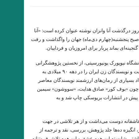
داستان کوتاه پرواز، نوشته دوریس لسینگ
یزی
از این باغ شرقی. پروین سلاجقه
ارامو
نقش روی دیوار .ویرجینیا وولف
روز درگذشت آنا وانزان نوشته عنوان کرده است: «آنا
 صبح پنجشنبه(چهارم دی‌ماه) جهان را واگذاشت و رفت
 به خود مبند که زیبا ببینمت… مفتون امینی
نه‌ای بماند پربار برای امروزیان و فرداییان.
هدیدی احساس می‌کنیم و نه نیازی به دفاع
انشگاه نیویورک یونیورسیتی، از نخستین پژوهشگرانی
تن بیشتر پیش بروید، بیشتر تنها می شوید
بود که در حیطه ایران‌شناسی به ادبیات معاصر و به ویژه ادبیات زنان پرداخت و نویسندگان زن ایران را در دهه ۹۰ میلادی به
با اسلحه نوشته همینگوی ترجمه دریابندری
تعداد بسیاری از رمان‌های ارزشمند نویسندگان معاصر
 روح خود تکرار کرد. در دل گفت: مرگ هم
هایی چون «بوف کور» صادق هدایت، «سووشون» سیمین
ه پیش در انتشارات بریوسکی چاپ شد و به
ا داور
معصوم اول . هوشنگ گلشیری
 عاشقانه دوست می‌داشت و از هر تلاشی در جهت
ن را به‌شکلی متفاوت می‌سازد.»اومبرتو اکو
نگیزه ده‌ها جلد پژوهش، بررسی، نقد و ترجمه از
با ویلیام اس. باروز .ترجمه نیلوفر رحمانیان
اشتی شایسته این همه عشق و این همه تلاش فروتنانه