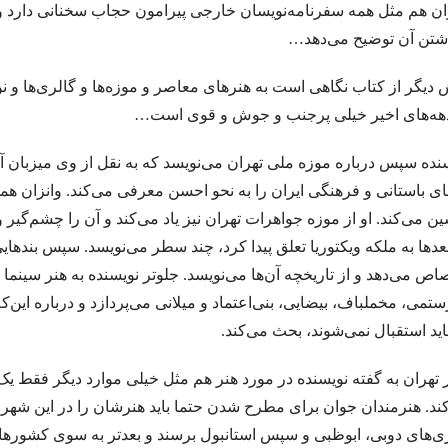
ان هم مثل همه سفرنامه‌نویسان خارجی پیرامون حجاب سخنانی دارد و
ز جویس / شیوا شکوری
گفتگوي کفر و دین آخر به یک جا می کشد ،خواب یک خواب
شتن آن توضیح می‌دهد…
مز جویس
. نقد و بررسی فارسی شکر است»، به قلمِ محمدعلیِ جمال‌زاده
.
دیگر از کتاب نگاهی‌ است به هنرهای معاصر و موزه‌ها و گالری‌ها و ن
آن طرف سیم خاردار. میترا داور
.شاعری از یاد رفت
هه‌های اخیر خیلی پرجنب و جوش و قوی‌ است…
.انتقام و انگیزه های آن در شاهنامۀ فردوس
نده سپس درباره موزه ملی تهران می‌نویسد که به نقل از وی میزبان آث
باس موذن
اختر ما نیست در دور قمر, لاجرم فوق ثریا می رویم…ما از آن جا و از این
ای باستانی و فرهنگی ایران را به نحو احسن معرفی می‌کند. وانزان ه
ن درپرانتز . فریبا صدیقیم
آیشمن در اورشلیم. نوشته‌ هانا آرنت با ترجمه زهر
ن می‌کند. او از موزه جواهرات تهران نیز یاد می‌کند و آن را چشم‌گیر 
عدها به ملکه ویکتوریا تعلق پیدا کرد، چند سطر می‌نویسد. سپس بندهایی
ست‌هایش باش که دردناک‌ترین ساقه‌های تنهایی است… حسین منزوی
رسول یون
اص می‌دهد و از تاریخچه آن‌ها می‌نویسد. جلوتر نویسنده به هنر سینما و
و سخنی به از بی سخنی نشنیدم. ساکن سرای سکوت شدم. تذکره الاولیاء
. وقت
ستمی، مخملباف، بیضایی، بنی‌اعتماد و میلانی می‌پردازد و درباره این‌که 
.آیا کاراکتر
ید استقبال نمی‌شوند، بحث می‌کند.
شاید آدم هیچ وقت درنیابد که حدومرز کافی بودن کجاست، احتمالا هیچ 
تهران به گفته نویسنده در مورد هنر هم مثل خیلی موارد دیگر فقط ی
که در قلب من است ،فطریه‌اش هم به من است؟ اصغر معاذی
آوریل در یونان
ند. هنرمندان جوان برای مطرح شدن حتما باید هنرشان را در این شهر 
ی‌های دوبی، ابوظبی و سپس استانبول برسند و بعدتر به سوی کشورهای غ
ن بی دل و دستارم در خانه خمارم، یک سینه سخن دارم هین شرح دهم یا نه …تو وقف 