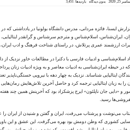
مبر 25, 2020
بدون دیدگاه
بازدیدها: 3,451
 زن.سنایی
امیر ارسلان به عنوان “رمانس”. فصل چهاردم . جواد اسحاقیان
راهزن. لوییجی بارتزینی.
منزل آسایش من محو در خود گشتن است. صائب تبر
ع . میترا داور . نشر نگارنده هستی . ۱۴۰۱
. گفتگو با خوان رولفو نویسنده پدروپ
زارش ایسنا، فائزه مردانی، مدرس دانشگاه بولونیا در یادداشتی که در 
ان، ایران‌شناس، اسلام‌شناس و مترجم سرشناس و گرانقدر ایتالیایی،
 ارسلان نقیب الممالک با رویکرد جوزف کمبل. فصل هشت . جواد اسحاقیان
زیور
یراث ارزشمند عمری پرتلاش، در راستای شناخت فرهنگ و ادب ایران، گنجی
 . سهروردی
.جستجوی ابن رشد/ بورخس
شاید بهشت جایی است که نه ت
د اسلام‌شناسی و ادبیات فارسی با دکترا در مطالعات خاور نزدیک از د
.گفت وگوی پاریس ریویو با ارنست همینگوی/ هرچقدر در نوش
فصل اول وداع 
ندگان ایتالیایی شناساند. نزدیک به چهار دهه با نیرویی خستگی‌ناپذیر 
ستوی …یکی بالای سرش گفت: «تمام کرد!» ایوان ایلیچ گفته ی او را شنید و آن را در
ن را به زبان ایتالیایی ترجمه کرد و حاصل آخرین تلاش‌هایش رمان‌
ور و «دایی جان ناپلئون» ایرج پزشکزاد بود که آخرینش همین چند هفت
فروشی‌ها رسید.
.نگاهی به “گوستاو فلوبرگوستاو فلوبر: مادام بوواری خود من هستم
تیک… میتر
اب می‌نوشت و پرشتاب می‌رفت، ایران و گفتن و شنیدن از ایران را
.گفتگوی پاریس ریویو با امبرتو اکو .عاطفه اولیایی (مترجم)
هر زبان، جها
ایی کشوری که وطن دومش بود بهره می‌گرفت. این عشق و این باور، ا
انتقام چمن براتیگان . ترجمه علی رضا طاهری عراقی
گفت‌وگو 
 فارسی به زبان ایتالیایی شد. افسوس که نشد در زمان حیاتش، بزرگد