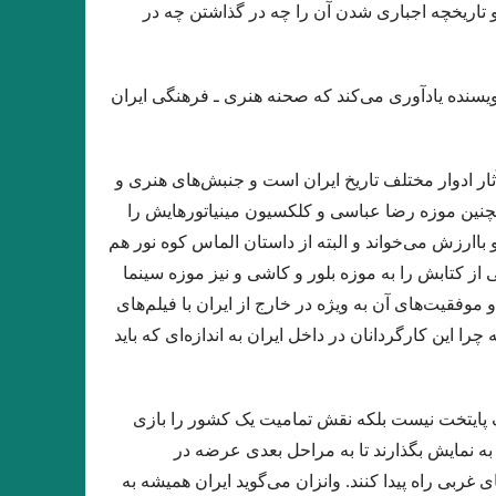
 تاریخچه اجباری شدن آن را چه در گذاشتن چه در
 است و باشد مختلف تعبیرها/صائب تبریزی
 ولفگانگ بورشرت/ این قهوه بی مزه است!
ویسنده یادآوری می‌کند که صحنه هنری ـ فرهنگی ایران
ه ✍ ولادیمیر ناباکوف مترجم: بهمن خسروی
ی و ایلیاد و اودیسۀ هومر / مریم محمد زاده
ار ادوار مختلف تاریخ ایران است و جنبش‌های هنری و
 جا نیستیم ،ما ز بی‌جاییم و بی‌جا می رویم
مچنین موزه رضا عباسی و کلکسیون مینیاتورهایش را
ا شمس / نشر برج
کبوتر چاهی /کالوینو
و باارزش می‌خواند و البته از داستان الماس کوه نور هم
 از کتابش را به موزه بلور و کاشی و نیز موزه سینما
ان / فقط عشق می‌تواند پایان رنج‌ها باشد
 موفقیت‌های آن به ویژه در خارج از ایران با فیلم‌های
ی که من بچه بودم
.چارلز_بوکوفسکی
چرا این کارگردانان در داخل ایران به اندازه‌ای که باید
های داستانی به نجات منتقدان ادبی می‌آیند؟
وقت… نوشتن همین و تمام / مارگریت دوراس
ک پایتخت نیست بلکه نقش تمامیت یک کشور را بازی
 ✍? آندره کدروس/ مترجم: رضا سید حسینی
به نمایش بگذارند تا به مراحل بعدی عرضه در
ربی راه پیدا کنند. وانزان می‌گوید ایران همیشه به
خراباتی دخلت می و خرجت می، زین وقف به