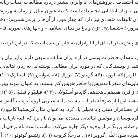
ه اختصاصی پژوهش‌های آنا وانزان بیشتر درباره‌ مطالعات ادبیات زنان
نی به زبان ایتالیایی انجام داده است که به عنوان مثال از رمان شهرنوش
هنگامی که جز سرنیزه ها مرکبی نباشد، گرفتار و درم
ان تالیفات متعددی نیز دارد که چهار مورد از آن‌ها را برمی‌شمریم: «دخ
قران
.بررسی داستان رستم و اسفندیار بر
مروز»؛ «شیعیان»، «زن و باغ در دنیای اسلامی» و «بهارهای صورتی‌فام. ا
بلی
پنكه‌ها راه مي‌روند / میترا داور
.در هیچ رکابی نکند پای کَس آرام … 
 پیش سفرنامه‌ای از آنا وانزان به چاپ رسیده است که در این فرصت می
ونیس ا برگردان به پارسی: صالح بوعذار
آئینهای كتابسوزی
و گذشته شدنِ
امه‌ها و خاطرات‌نویسی درباره‌ ایران سابقه وسیعی دارند و ایرانیان با 
✍ وی.اس.نایپل ? خیابان میگل مترجم: مهدی غبرایی
.
.مزاحم . بورخس
. ‏ ?فیه ما فیه ✍مولانا
.یعقوب یادعلی
ساعت من . مارک
ویسنده: یاسوناری کاواباتا مترجم: محمد‌رضا قلیچ‌خانی
کهن اسطوره ضحاک در ای
.مرزهای خلاقیت و افسردگی.ترجمه: احسان محمدحسینی
….و كار…چنان 
ه همه‌ این آثار صرفاً سفرنامه نیستند، یا به عبارتی لزوماً نویسندگانش س
 بر کتاب “ما همه در عصر شکار به سر می‌بریم “‌ فرهاد گوران . محسن فاتحی
ت
برگردان شاپور احمدي
.«آسیب شناسی زبان زنان و مردان: چرا زنان متفاوت تر از مردان
ه‌نویسان و مولفین ایتالیایی متعددی می‌توان نام برد که البته بازت
رضانه، پررنگ‌تر از وجوه دیگر جلوه می‌کند. مناسب است نام برخی از آن‌ها
 است
.چرا لازم است برای کودکان قصه بگوییم؟
Arash The Archer به زبان فارسی و انگلیسی. برگردان: امیر مرعشی