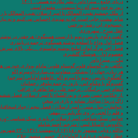
دریای جامع . میترا داور . نشر نگارنده هستی . ۱۴۰۱
زیور به خود مبند که زیبا ببینمت… مفتون امینی
از ملک جمشید نقیب الممالک تا امیر ارسلان نقیب الممالک با
شاید بهشت جایی است که نه تهدیدی احساس می‌کنیم و نه نیازی
.جستجوی ابن رشد/ بورخس
عقل سرخ . سهروردی
.گفت وگوی پاریس ریویو با ارنست همینگوی/ هرچقدر در نوشتن 
فصل اول وداع با اسلحه نوشته همینگوی ترجمه دریابندری
فصل اخر مرگ ایوان اییلیج نوشته تولستوی …یکی بالای سرش گفت
معصوم اول . هوشنگ گلشیری
تیک… میترا داور
.نگاهی به “گوستاو فلوبرگوستاو فلوبر: مادام بوواری خود من 
هر زبان، جهان را به‌شکلی متفاوت می‌سازد.»اومبرتو اکو
.گفتگوی پاریس ریویو با امبرتو اکو .عاطفه اولیایی (مترجم)
گفت‌وگو با ویلیام اس. باروز .ترجمه نیلوفر رحمانیان
انتقام چمن براتیگان . ترجمه علی رضا طاهری عراقی
.از حکایت حسن بصری و نورالسّناء تا امیر ارسلان. فصل ششم.
ژاک دریدا / ساختار نشانه و بازی در سخن
.خوانش ” بینا ـ متنی ” امیر ارسلان / فصل پنجم / جواد اسحاقیا
و قلم را لَختی بر وی بگریانم … بیهقی
خوانش سبک شناختی امیر ارسلان بر پایه ی سبک شناسی “وِردا
.یاکووس کامپانل‌لیس | مترجم: ‌احمد شاملو
یدالله رؤیایی مشهور به رؤیا (۱۷ اردیبهشت ۱۳۱۱ – ۲۳ شهریور ۱۴۰۱)
عطار نیشابوری.تذکرة الاولیاء/ذکر حسین منصور حلاج