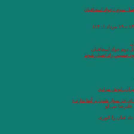
صل سوم / جواد اسحاقیان
ان
صل دوم جواد اسحاقیان
د حسيني زاد /ضيا رشوند
یران، انوش مرادی
ای جز سوار شدن بر آنها ندارد.»
علیرضا نبی لو
د عنان را. انوری