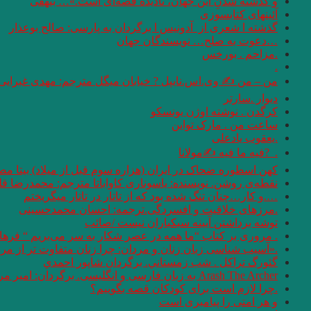
و گذشته شدنِ این جهان، نادیده قصه‌ای است.»… بیهقی
آئینهای كتابسوزی
گذشته ا شعری از آدونیس ا برگردان به پارسی: صالح بوعذار
…دعوت به صلح… نویسندگان جهان
.مزاحم . بورخس
.
من – من ✍ وی.اس.نایپل ? خیابان میگل مترجم: مهدی غبرایی
دیوار .سارتر
کرگدن . نوشته اوژن یونسکو
ساعت من . مارک تواین
.یعقوب یادعلی
. ‏ ?فیه ما فیه ✍مولانا
کهن اسطوره ضحاک در ایران (هزاره سوم قبل از میلاد) بیتا مص
نقطه‌ی روشن. نویسنده: یاسوناری کاواباتا مترجم: محمد‌رضا قل
….و كار…چنان تنگ شده بود كه از تاتار در تاتار ميگريختم
.مرزهای خلاقیت و افسردگی.ترجمه: احسان محمدحسینی
توشه برداشتن آیینه سبکباران نیست /صائب
. مروری بر کتاب “ما همه در عصر شکار به سر می‌بریم “‌ فره
.«آسیب شناسی زبان زنان و مردان: چرا زنان متفاوت تر از مردان سخن می 
گئورگ تراكل . شب زمستاني. برگردان شاپور احمدي
Arash The Archer به زبان فارسی و انگلیسی. برگردان: امیر مرعشی
.چرا لازم است برای کودکان قصه بگوییم؟
و هر امتى را پيامبرى است