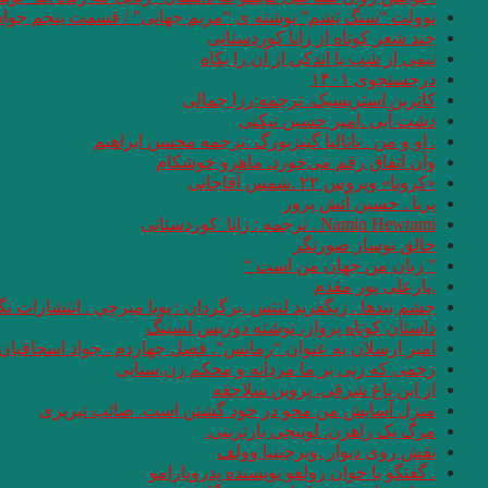
نوولت “سنگ یَشم” نوشته ی “مریم جهانی” / قسمت پنجم جواد
چند شعر کوتاه از زانا کوردستانی
نيمى از شب يا اندكى از آن را بكاه
درجستجوی ۱۴۰۱
کاترین استریسیک. ترجمه:رزا جمالی
دشت آبی .امیر حسین تیکنی
. او و من . ناتالیا گینزبورگ .ترجمه محسن ابراهیم
وآن اتفاق رقم می‌خورد. ماهرو خوشکام
«کرونا» ویروس ۲۲ .شمس آقاجانی
پریا . حسین آتش پرور
Namiq Hewrami . ترجمه : زانا_کوردستانی
خالق نوساز صورتگر
” زبان من جهان من است “
.یارعلی پور مقدم
چشم بندها . زیگفرید لنتس .برگردان : پويا ميرچي . انتشارات ن
داستان کوتاه پرواز، نوشته دوریس لسینگ
امیر ارسلان به عنوان “رمانس”. فصل چهاردم . جواد اسحاقیان
زخمی که زنی بر ما مردانه و محکم زن.سنایی
از این باغ شرقی. پروین سلاجقه
منزل آسایش من محو در خود گشتن است. صائب تبریزی
مرگ یک راهزن. لوییجی بارتزینی.
نقش روی دیوار .ویرجینیا وولف
. گفتگو با خوان رولفو نویسنده پدروپارامو