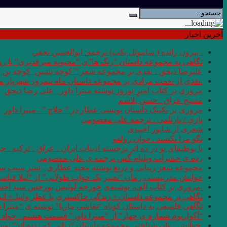
آخرین اخبار
. بيرون رانده ( ساموئل بكت) ترجمه: ابوالحسن نجفي
نگاهی به مجموعه داستان “رنگ ها”ی “محبوبه میرقدیری” با روی
علیرضا ذیحق ، نقدی بر مجموعه شعر ” کوچه نشین ِ کوچه بن
.نقدی از نعمت مرادی بر مجموعه داستان ماه نیمروز شهریار من
مروری بر کتاب امیرِِِ نوروز نوشته میترا داور . علی رضا ذیحق
مسیح عراق . حسن بلاسم
مروری بر تکنیک داستان نویسی عطار در ” حلاج ” . میترا داور
بازی / بارتلمی . ترجمه علی معصومی
شعری از شاپور احمدی
بگو مرا نکشند . خوان رولفو
با بوطیقای نو در ده اثر برجسته ادبیات ایران ، عراق ، ترکیه . جو
رده ى حشرات ویلیام گس ترجمه ی علی معصومی
مجموعه شعر زیبایی و دریغ نوشته مجید عطاری . نشر سیب سر
خوانش مدرنیستی رمان “تعبیر یک خواب طولانی” از “لیلا قیاس
.مروری بر کتاب الف، نوشته‌ی خورخه لوئیس بورخس سید اح
نگاهی بر مجموعه داستان « زندگی خاکستری با عطر وانیل» اثر شر
نگاهی فلسفی به داستان کوتاه “نقاشی ماریا” نوشته ی “میترا 
“آکواریوم شماره ی چهار” از “میترا داور” قسمت هشتم . جواد 
.خوانش روان شناختی مجموعه داستان “زنانی که زنده اند” نو