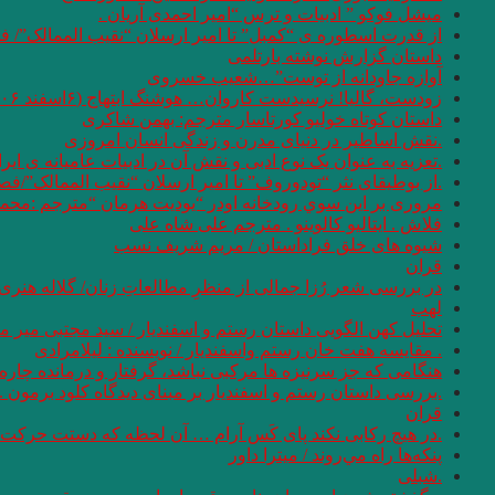
میشل فوکو ” ادبیات و ترس “امیر احمدی آریان .
از قدرت اسطوره ی “کمبل” تا امیر ارسلان “نقیب الممالک”/ ف
داستان گزارش نوشته بارتلمی
آوازه جاودانه از توست”…شعیب خسروی
زودست، گالیا! نرسیدست کاروان… هوشنگ ابتهاج (۶اسفند ۱۳۰۶ – ۱۹ مرداد ۱۴۰۱)
داستان کوتاه خولیو کورتاسار مترجم: بهمن شاکری
.نقش اساطیر در دنیای مدرن و زندگی انسان امروزی
.تعزیه به عنوان یک نوع ادبی و نقش آن در ادبیات عامیانه ی ایر
.از بوطیقای نثر “تودوروف” تا امیر ارسلان “نقیب الممالک”/ف
مروری بر اين سوي رودخانه اودر “يوديت هرمان “مترجم :محمو
فلاش . ایتالیو کالوینو . مترجم علی شاه علی
شیوه های خلق فراداستان / مریم شریف نسب
قران
در بررسی شعر رُزا جمالی از منظرِ مطالعاتِ زنان/ گلاله هنری
لهب
تحلیل کهن الگویی داستان رستم و اسفندیار / سید مجتبی میر م
. مقایسه هفت ‌خان رستم واسفندیار / نویسنده : لیلامرادی
هنگامی که جز سرنیزه ها مرکبی نباشد، گرفتار و درمانده چاره 
.بررسی داستان رستم و اسفندیار بر مبنای دیدگاه کلود برمون . 
قران
.در هیچ رکابی نکند پای کَس آرام … آن لحظه که دستت حرکت دا
پنكه‌ها راه مي‌روند / میترا داور
.شبلی