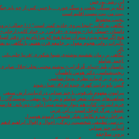
ابن رشد .بورخس
انگه بر سنگی بخفت و سنگ خورد …با چنین کس از چه باید جن
.بیت من بیت نیست اقلیم است
.نجیب محفوظ
.نگاهی به کتاب “اینجا نیروی جاذبه کمتر است” رُزا جمالی/ پرو
داستان «سمک عیار» نوشته ی «فرامرز بن خداد کاتب ارجانی»
هیچ اگر سایه پذیرد منم آن سایهٔ هیچ که مرا نام نه در دفتر اشیا
.تأثیرات روانی هجوم مغول بر جامعه قرن هفتم، با نگاهی به نف
.الر
.نگاهی بر رمان نقشینه نوشته‌ی شیوا شکوری /فریبا چلبی‌یانی
.احمد_شاملو
.داستان بلند «دنیای قُزقُزایی» نوشته مجتبی تجلی/جلال صابری ن
ریخت‌شناسی. دکتر هومن ناظمیان
.مروری بر ادبیات نظری پدیدارشناسی
گیس بانو برایت کهری چیده ام ✍ :ضیا رشوند
پیرامونِ مفهومِ پلی‌فونی یا چند صدایی در ادبیات، آرش سیفی
شباهت‌های سبکی شعر شاملو و نثر تاریخ بیهقی . نویسندگان :
خرید اینترنتی کتاب هم دیوار نوشته میترا داور – دوزبانه : فارس
عشق، مرگِ کوچک است …ابن عربی
.مراحل رشد و تکامل تفکر فلسفی ادموند هوسرل
.بررسی تطبیقی شخصیت، زندگی، احوال و اقوال ابراهیم ادهم و
ادبیات چند صدایی
پروین سلاجقه