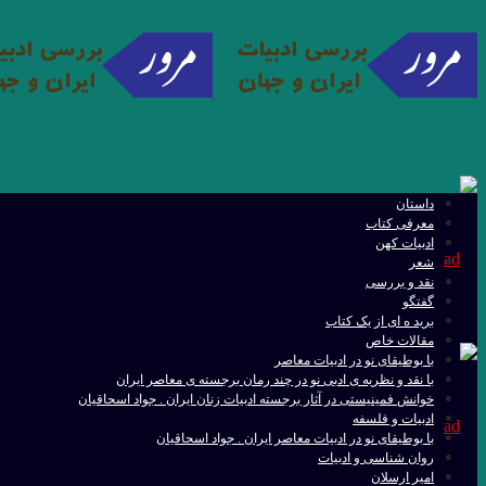
داستان
معرفی کتاب
ادبیات کهن
شعر
نقد و بررسی
گفتگو
برید ه ای از یک کتاب
مقالات خاص
با بوطیقای نو در ادبیات معاصر
با نقد و نظریه ی ادبی نو در چند رمان برجسته ی معاصر ایران
خوانش فمینیستی در آثار برجسته ادبیات زنان ایران . جواد اسحاقیان
ادبیات و فلسفه
با بوطیقای نو در ادبیات معاصر ایران . جواد اسحاقیان
روان شناسی و ادبیات
امیر ارسلان