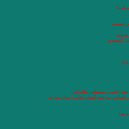
گ کرد؟
یز حسینی
 شنوند.
ثـۃ المصدور
ژاد
 احمد خاتمی، مصطفی ملک‌پائین
ی المانی – ترجمه المانی کتاب : پویان میرچی
 بودا