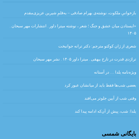
سوار شدن بر آنها ندارد.»
بازخوانیِ ملکوت، نوشته‌ی بهرام صادقی – به‌قلمِ شیرین عزیزی‌مقدم
.بررسی داستان رستم و اسفندیار بر مبنای دیدگاه کلود برمون . علیرضا
نبی لو
«ایستادن میان عشق و جنگ ؛ شعر ، نوشته میترا داور . انتشارات مهر سبحان .
۱۴۰۵
قران
شعری از ژان کوکتو مترجم: دکتر ترانه جوانبخت
.در هیچ رکابی نکند پای کَس آرام … آن لحظه که دستت حرکت داد عنان
تراژدی قدرت در تارخ بیهقی . میترا داور ۱۴۰۵ . نشر مهر سبحان
را. انوری
.شبلی
پنكه‌ها راه مي‌روند / میترا داور
ویژه‌نامه یلدا … در آستانه
و گذشته شدنِ این جهان، نادیده قصه‌ای است.»… بیهقی
بعضی شب‌ها فقط باید از میانشان عبور کرد
آئینهای كتابسوزی
وقتی شب از آیین جلوتر می‌افتد
گذشته ا شعری از آدونیس ا برگردان به پارسی: صالح بوعذار
یلدا: شب، پیش از آن‌که ادامه پیدا کند
.
.مزاحم . بورخس
…دعوت به صلح… نویسندگان جهان
من – من ✍ وی.اس.نایپل ? خیابان میگل مترجم: مهدی غبرایی
بایگانی شمسی