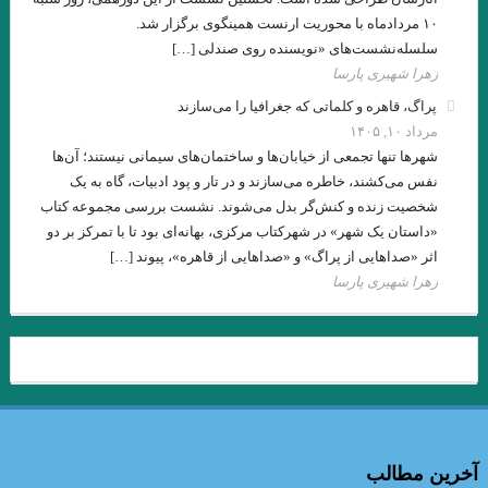
۱۰ مردادماه با محوریت ارنست همینگوی برگزار شد.
جواد اسحاقیان
سلسله‌نشست‌های «نویسنده روی صندلی […]
زهرا شهیری پارسا
مروری بر اين سوي رودخانه اودر “يوديت هرمان “مترجم :محمود
پراگ، قاهره و کلماتی که جغرافیا را می‌سازند
حسيني زاد /ضيا رشوند
مرداد ۱۰, ۱۴۰۵
شهرها تنها تجمعی از خیابان‌ها و ساختمان‌های سیمانی نیستند؛ آن‌ها
فلاش . ایتالیو کالوینو . مترجم علی شاه علی
نفس می‌کشند، خاطره می‌سازند و در تار و پود ادبیات، گاه به یک
قران
شیوه های خلق فراداستان / مریم شریف نسب
شخصیت زنده و کنش‌گر بدل می‌شوند. نشست بررسی مجموعه کتاب
«داستان یک شهر» در شهرکتاب مرکزی، بهانه‌ای بود تا با تمرکز بر دو
در بررسی شعر رُزا جمالی از منظرِ مطالعاتِ زنان/ گلاله هنری
اثر «صداهایی از پراگ» و «صداهایی از قاهره»، پیوند […]
زهرا شهیری پارسا
لهب
تحلیل کهن الگویی داستان رستم و اسفندیار / سید مجتبی میر میران،
انوش مرادی
. مقایسه هفت ‌خان رستم واسفندیار / نویسنده : لیلامرادی
هنگامی که جز سرنیزه ها مرکبی نباشد، گرفتار و درمانده چاره ای جز
آخرین مطالب