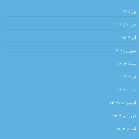
کرگدن . نوشته اوژن یونسکو
دیوار .سارتر
تیر ۱۴۰۵
.یعقوب یادعلی
ساعت من . مارک تواین
خرداد ۱۴۰۵
. ‏ ?فیه ما فیه ✍مولانا
آذر ۱۴۰۴
کهن اسطوره ضحاک در ایران (هزاره سوم قبل از میلاد) بیتا مصباح
شهریور ۱۴۰۴
نقطه‌ی روشن. نویسنده: یاسوناری کاواباتا مترجم: محمد‌رضا قلیچ‌خانی
….و كار…چنان تنگ شده بود كه از تاتار در تاتار ميگريختم
مرداد ۱۴۰۴
.مرزهای خلاقیت و افسردگی.ترجمه: احسان محمدحسینی
تیر ۱۴۰۴
توشه برداشتن آیینه سبکباران نیست /صائب
خرداد ۱۴۰۴
. مروری بر کتاب “ما همه در عصر شکار به سر می‌بریم “‌ فرهاد گوران .
اردیبهشت ۱۴۰۴
محسن فاتحی
فروردین ۱۴۰۴
.«آسیب شناسی زبان زنان و مردان: چرا زنان متفاوت تر از مردان
اسفند ۱۴۰۳
سخن می گویند؟۲» نیما خرم روز