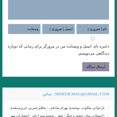
شاید بهشت جایی است که نه تهدیدی احساس می‌کنیم و نه نیازی به
دفاع
عقل سرخ . سهروردی
.جستجوی ابن رشد/ بورخس
.گفت وگوی پاریس ریویو با ارنست همینگوی/ هرچقدر در نوشتن بیشتر
پیش بروید، بیشتر تنها می شوید
ذخیره نام، ایمیل و وبسایت من در مرورگر برای زمانی که دوباره
فصل اول وداع با اسلحه نوشته همینگوی ترجمه دریابندری
دیدگاهی می‌نویسم.
فصل اخر مرگ ایوان اییلیج نوشته تولستوی …یکی بالای سرش گفت:
«تمام کرد!» ایوان ایلیچ گفته ی او را شنید و آن را در روح خود تکرار کرد. در
دل گفت: مرگ هم تمام شد دیگر از مرگ اثری نیست.»
تیک… میترا داور
معصوم اول . هوشنگ گلشیری
MORUR.MAG@GMAIL.COM . تماس
.نگاهی به “گوستاو فلوبرگوستاو فلوبر: مادام بوواری خود من هستم
بازخوانیِ ملکوت، نوشته‌ی بهرام صادقی – به‌قلمِ شیرین عزیزی‌مقدم
هر زبان، جهان را به‌شکلی متفاوت می‌سازد.»اومبرتو اکو
«ایستادن میان عشق و جنگ ؛ شعر ، نوشته میترا داور . انتشارات مهر