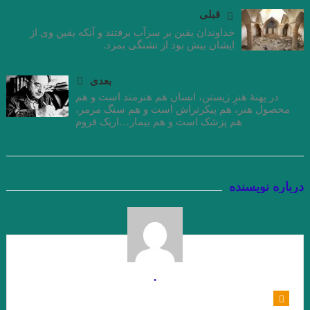
قبلی
جواد اسحاقیان . قسمت شانزدهم
خداوندان یقین بر سرآب برفتند و آنکه یقین وی از
.مروری بر کتاب الف، نوشته‌ی خورخه لوئیس بورخس سید احسان
ایشان بیش بود از تشنگی بمرد.
صدرائی
بعدی
نگاهی بر مجموعه داستان « زندگی خاکستری با عطر وانیل» اثر شراره
در پهنهٔ هنرِ زیستن، انسان هم هنرمند است و هم
محصول هنر، هم پیکرتراش است و هم سنگ مرمر،
هم پزشک است و هم بیمار…اریک فروم
یقینی با قلم: فریبا چلبی‌یانی
نگاهی فلسفی به داستان کوتاه “نقاشی ماریا” نوشته ی “میترا داور”.
جواد اسحاقیان. قسمت نهم
درباره نویسنده
“آکواریوم شماره ی چهار” از “میترا داور” قسمت هشتم . جواد
اسحاقیان
.خوانش روان شناختی مجموعه داستان “زنانی که زنده اند” نوشته ی
.
“فریبا چلبی یانی” . قسمت ششم. جواداسحاقیان
نوولت “سنگ یَشم” نوشته ی “مریم جهانی” / قسمت پنجم جواد