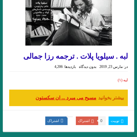
چکاوک حمیدی
.نقدی از نعمت مرادی بر مجموعه داستان ماه نیمروز شهریار مندنی پور
مروری بر کتاب امیرِِِ نوروز نوشته میترا داور . علی رضا ذیحق
مسیح عراق . حسن بلاسم
مروری بر تکنیک داستان نویسی عطار در ” حلاج ” . میترا داور
لبه . سیلویا پلات . ترجمه رزا جمالی
شعری از شاپور احمدی
بازی / بارتلمی . ترجمه علی معصومی
در:
مارس 23, 2019
بدون دیدگاه
بازدیدها: 4,206
بگو مرا نکشند . خوان رولفو
لبه (۱)
با بوطیقای نو در ده اثر برجسته ادبیات ایران ، عراق ، ترکیه . جواد
بیشتر بخوانید
مسیح می میرد ... ان سکستون
اسحاقیان. انتشارات حس هفتم/ ۱۴۰۲
رده ى حشرات ویلیام گس ترجمه ی علی معصومی
مجموعه شعر زیبایی و دریغ نوشته مجید عطاری . نشر سیب سرخ .
توییت
0
اشتراک
اشتراک
خوانش مدرنیستی رمان “تعبیر یک خواب طولانی” از “لیلا قیاسوَند”