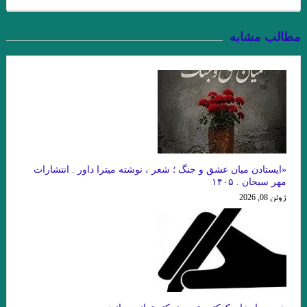
اسحاقیان
مطالب مشابه
چند شعر کوتاه از زانا کوردستانی
درجستجوی ۱۴۰۱
نيمى از شب يا اندكى از آن را بكاه
کاترین استریسیک. ترجمه:رزا جمالی
دشت آبی .امیر حسین تیکنی
. او و من . ناتالیا گینزبورگ .ترجمه محسن ابراهیم
«ایستادن میان عشق و جنگ ؛ شعر ، نوشته میترا داور . انتشارات
وآن اتفاق رقم می‌خورد. ماهرو خوشکام
مهر سبحان . ۱۴۰۵
ژوئن 08, 2026
پریا . حسین آتش پرور
«کرونا» ویروس ۲۲ .شمس آقاجانی
خالق نوساز صورتگر
Namiq Hewrami . ترجمه : زانا_کوردستانی
.یارعلی پور مقدم
” زبان من جهان من است “
چشم بندها . زیگفرید لنتس .برگردان : پويا ميرچي . انتشارات نگارنده