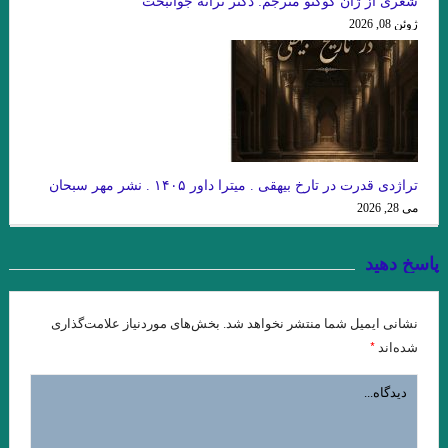
شعری از ژان کوکتو مترجم: دکتر ترانه جوانبخت
هستي
ژوئن 08, 2026
داستان کوتاه پرواز، نوشته دوریس لسینگ
امیر ارسلان به عنوان “رمانس”. فصل چهاردم . جواد اسحاقیان
زخمی که زنی بر ما مردانه و محکم زن.سنایی
از این باغ شرقی. پروین سلاجقه
تراژدی قدرت در تارخ بیهقی . میترا داور ۱۴۰۵ . نشر مهر سبحان
منزل آسایش من محو در خود گشتن است. صائب تبریزی
می 28, 2026
نقش روی دیوار .ویرجینیا وولف
مرگ یک راهزن. لوییجی بارتزینی.
پاسخ دهید
. گفتگو با خوان رولفو نویسنده پدروپارامو
دریای جامع . میترا داور . نشر نگارنده هستی . ۱۴۰۱
نشانی ایمیل شما منتشر نخواهد شد.
بخش‌های موردنیاز علامت‌گذاری
زیور به خود مبند که زیبا ببینمت… مفتون امینی
*
شده‌اند
از ملک جمشید نقیب الممالک تا امیر ارسلان نقیب الممالک با رویکرد
جوزف کمبل. فصل هشت . جواد اسحاقیان