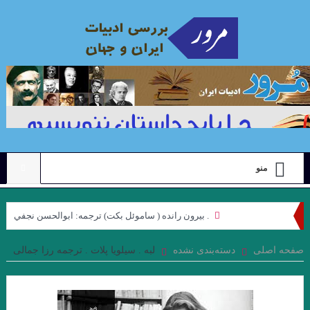
منو
. بيرون رانده ( ساموئل بكت) ترجمه: ابوالحسن نجفي
نگاهی به مجموعه داستان “رنگ ها”ی “محبوبه میرقدیری” با رویکرد
صفحه اصلی
دسته‌بندی نشده
لبه . سیلویا پلات . ترجمه رزا جمالی
“ژولیا کریستوا”. جواد اسحاقیان
علیرضا ذیحق ، نقدی بر مجموعه شعر ” کوچه نشین ِ کوچه بن بست ”