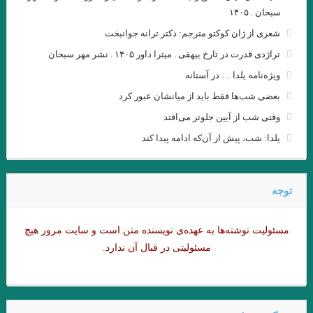
سبحان . ۱۴۰۵
.گفتگوی پاریس ریویو با امبرتو اکو .عاطفه اولیایی (مترجم)
شعری از ژان کوکتو مترجم: دکتر ترانه جوانبخت
گفت‌وگو با ویلیام اس. باروز .ترجمه نیلوفر رحمانیان
تراژدی قدرت در تارخ بیهقی . میترا داور ۱۴۰۵ . نشر مهر سبحان
انتقام چمن براتیگان . ترجمه علی رضا طاهری عراقی
ویژه‌نامه یلدا … در آستانه
.از حکایت حسن بصری و نورالسّناء تا امیر ارسلان. فصل ششم. جواد
بعضی شب‌ها فقط باید از میانشان عبور کرد
وقتی شب از آیین جلوتر می‌افتد
اسحاقیان
یلدا: شب، پیش از آن‌که ادامه پیدا کند
ژاک دریدا / ساختار نشانه و بازی در سخن
.خوانش ” بینا ـ متنی ” امیر ارسلان / فصل پنجم / جواد اسحاقیان
توجه
و قلم را لَختی بر وی بگریانم … بیهقی
خوانش سبک شناختی امیر ارسلان بر پایه ی سبک شناسی “وِردانک”/
مسئولیت نوشته‌‌ها به عهده‌ی نویسنده متن است و سایت مرور هیچ
مسئولیتی در قبال آن ندارد.
فصل چهارم / جواد اسحاقیان
.یاکووس کامپانل‌لیس | مترجم: ‌احمد شاملو
یدالله رؤیایی مشهور به رؤیا (۱۷ اردیبهشت ۱۳۱۱ – ۲۳ شهریور ۱۴۰۱)