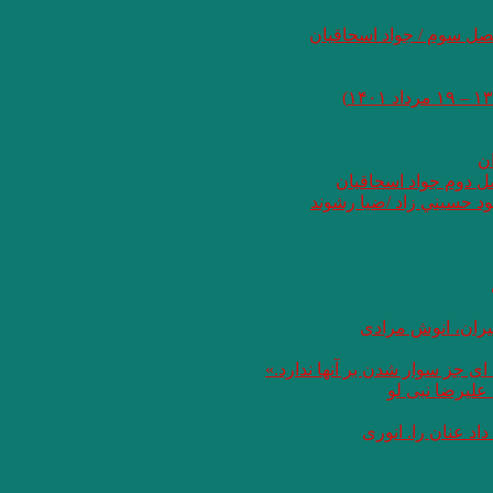
صل سوم / جواد اسحاقیان
ان
صل دوم جواد اسحاقیان
د حسيني زاد /ضيا رشوند
یران، انوش مرادی
ای جز سوار شدن بر آنها ندارد.»
علیرضا نبی لو
د عنان را. انوری