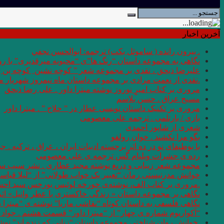
آخرین اخبار
. بيرون رانده ( ساموئل بكت) ترجمه: ابوالحسن نجفي
نگاهی به مجموعه داستان “رنگ ها”ی “محبوبه میرقدیری” با روی
علیرضا ذیحق ، نقدی بر مجموعه شعر ” کوچه نشین ِ کوچه بن
.نقدی از نعمت مرادی بر مجموعه داستان ماه نیمروز شهریار من
مروری بر کتاب امیرِِِ نوروز نوشته میترا داور . علی رضا ذیحق
مسیح عراق . حسن بلاسم
مروری بر تکنیک داستان نویسی عطار در ” حلاج ” . میترا داور
بازی / بارتلمی . ترجمه علی معصومی
شعری از شاپور احمدی
بگو مرا نکشند . خوان رولفو
با بوطیقای نو در ده اثر برجسته ادبیات ایران ، عراق ، ترکیه . جو
رده ى حشرات ویلیام گس ترجمه ی علی معصومی
مجموعه شعر زیبایی و دریغ نوشته مجید عطاری . نشر سیب سر
خوانش مدرنیستی رمان “تعبیر یک خواب طولانی” از “لیلا قیاس
.مروری بر کتاب الف، نوشته‌ی خورخه لوئیس بورخس سید اح
نگاهی بر مجموعه داستان « زندگی خاکستری با عطر وانیل» اثر شر
نگاهی فلسفی به داستان کوتاه “نقاشی ماریا” نوشته ی “میترا 
“آکواریوم شماره ی چهار” از “میترا داور” قسمت هشتم . جواد 
.خوانش روان شناختی مجموعه داستان “زنانی که زنده اند” نو