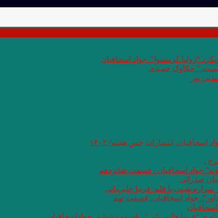
کرد “ژولیا کریستوا”. جواد اسحاقیان
 بست ” چکاوک حمیدی
دنی پور
اد اسحاقیان. انتشارات حس هفتم/ ۱۴۰۲
خ .
وَند” جواد اسحاقیان . قسمت شانزدهم
سان صدرائی
اره یقینی با قلم: فریبا چلبی‌یانی
داور”. جواد اسحاقیان. قسمت نهم
اسحاقیان
شته ی “فریبا چلبی یانی” . قسمت ششم. جواداسحاقیان