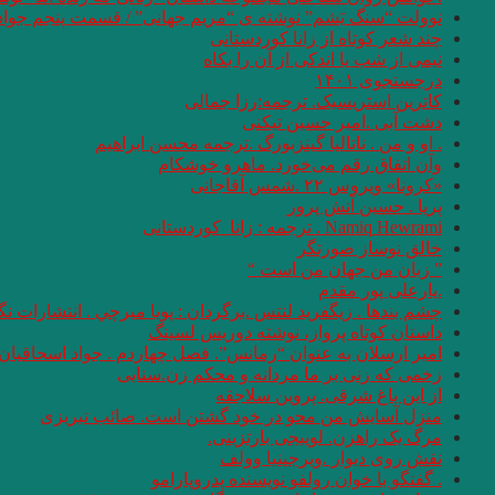
نوولت “سنگ یَشم” نوشته ی “مریم جهانی” / قسمت پنجم جواد
چند شعر کوتاه از زانا کوردستانی
نيمى از شب يا اندكى از آن را بكاه
درجستجوی ۱۴۰۱
کاترین استریسیک. ترجمه:رزا جمالی
دشت آبی .امیر حسین تیکنی
. او و من . ناتالیا گینزبورگ .ترجمه محسن ابراهیم
وآن اتفاق رقم می‌خورد. ماهرو خوشکام
«کرونا» ویروس ۲۲ .شمس آقاجانی
پریا . حسین آتش پرور
Namiq Hewrami . ترجمه : زانا_کوردستانی
خالق نوساز صورتگر
” زبان من جهان من است “
.یارعلی پور مقدم
چشم بندها . زیگفرید لنتس .برگردان : پويا ميرچي . انتشارات ن
داستان کوتاه پرواز، نوشته دوریس لسینگ
امیر ارسلان به عنوان “رمانس”. فصل چهاردم . جواد اسحاقیان
زخمی که زنی بر ما مردانه و محکم زن.سنایی
از این باغ شرقی. پروین سلاجقه
منزل آسایش من محو در خود گشتن است. صائب تبریزی
مرگ یک راهزن. لوییجی بارتزینی.
نقش روی دیوار .ویرجینیا وولف
. گفتگو با خوان رولفو نویسنده پدروپارامو