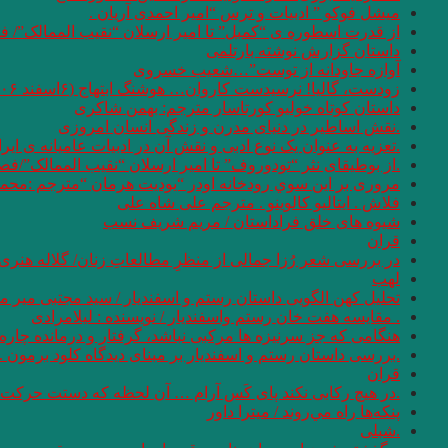
میشل فوکو ” ادبیات و ترس “امیر احمدی آریان .
از قدرت اسطوره ی “کمبل” تا امیر ارسلان “نقیب الممالک”/ ف
داستان گزارش نوشته بارتلمی
آوازه جاودانه از توست”…شعیب خسروی
زودست، گالیا! نرسیدست کاروان… هوشنگ ابتهاج (۶اسفند ۱۳۰۶ – ۱۹ مرداد ۱۴۰۱)
داستان کوتاه خولیو کورتاسار مترجم: بهمن شاکری
.نقش اساطیر در دنیای مدرن و زندگی انسان امروزی
.تعزیه به عنوان یک نوع ادبی و نقش آن در ادبیات عامیانه ی ایر
.از بوطیقای نثر “تودوروف” تا امیر ارسلان “نقیب الممالک”/ف
مروری بر اين سوي رودخانه اودر “يوديت هرمان “مترجم :محمو
فلاش . ایتالیو کالوینو . مترجم علی شاه علی
شیوه های خلق فراداستان / مریم شریف نسب
قران
در بررسی شعر رُزا جمالی از منظرِ مطالعاتِ زنان/ گلاله هنری
لهب
تحلیل کهن الگویی داستان رستم و اسفندیار / سید مجتبی میر م
. مقایسه هفت ‌خان رستم واسفندیار / نویسنده : لیلامرادی
هنگامی که جز سرنیزه ها مرکبی نباشد، گرفتار و درمانده چاره 
.بررسی داستان رستم و اسفندیار بر مبنای دیدگاه کلود برمون . 
قران
.در هیچ رکابی نکند پای کَس آرام … آن لحظه که دستت حرکت دا
پنكه‌ها راه مي‌روند / میترا داور
.شبلی