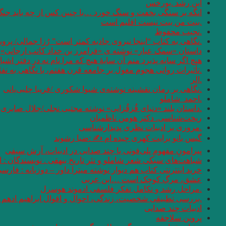
ابن رشد .بورخس
انگه بر سنگی بخفت و سنگ خورد …با چنین کس از چه باید جن
.بیت من بیت نیست اقلیم است
.نجیب محفوظ
.نگاهی به کتاب “اینجا نیروی جاذبه کمتر است” رُزا جمالی/ پرو
داستان «سمک عیار» نوشته ی «فرامرز بن خداد کاتب ارجانی»
هیچ اگر سایه پذیرد منم آن سایهٔ هیچ که مرا نام نه در دفتر اشیا
.تأثیرات روانی هجوم مغول بر جامعه قرن هفتم، با نگاهی به نف
.الر
.نگاهی بر رمان نقشینه نوشته‌ی شیوا شکوری /فریبا چلبی‌یانی
.احمد_شاملو
.داستان بلند «دنیای قُزقُزایی» نوشته مجتبی تجلی/جلال صابری ن
ریخت‌شناسی. دکتر هومن ناظمیان
.مروری بر ادبیات نظری پدیدارشناسی
گیس بانو برایت کهری چیده ام ✍ :ضیا رشوند
پیرامونِ مفهومِ پلی‌فونی یا چند صدایی در ادبیات، آرش سیفی
شباهت‌های سبکی شعر شاملو و نثر تاریخ بیهقی . نویسندگان :
خرید اینترنتی کتاب هم دیوار نوشته میترا داور – دوزبانه : فارس
عشق، مرگِ کوچک است …ابن عربی
.مراحل رشد و تکامل تفکر فلسفی ادموند هوسرل
.بررسی تطبیقی شخصیت، زندگی، احوال و اقوال ابراهیم ادهم و
ادبیات چند صدایی
پروین سلاجقه