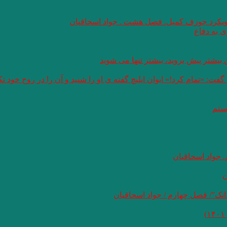
 رویکرد جوزف کمبل. فصل هشت . جواد اسحاقیان
 به دفاع
بیشتر پیش بروید، بیشتر تنها می شوید
: «تمام کرد!» ایوان ایلیچ گفته ی او را شنید و آن را در روح خود 
هستم
 جواد اسحاقیان
ن
نک”/ فصل چهارم / جواد اسحاقیان