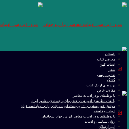
داستان
معرفی کتاب
ادبیات کهن
شعر
نقد و بررسی
گفتگو
برید ه ای از یک کتاب
مقالات خاص
با بوطیقای نو در ادبیات معاصر
با نقد و نظریه ی ادبی نو در چند رمان برجسته ی معاصر ایران
خوانش فمینیستی در آثار برجسته ادبیات زنان ایران . جواد اسحاقیان
ادبیات و فلسفه
با بوطیقای نو در ادبیات معاصر ایران . جواد اسحاقیان
روان شناسی و ادبیات
امیر ارسلان