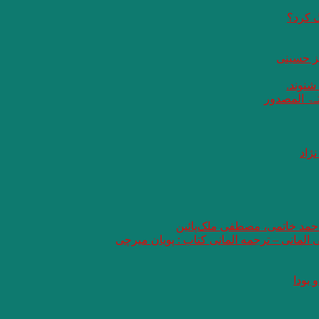
گ کرد؟
یز حسینی
 شنوند.
ثـۃ المصدور
ژاد
 احمد خاتمی، مصطفی ملک‌پائین
ی المانی – ترجمه المانی کتاب : پویان میرچی
 بودا