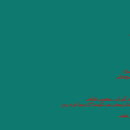
باح
یچ‌خانی
اد گوران . محسن فاتحی
گویند؟۲» نیما خرم روز