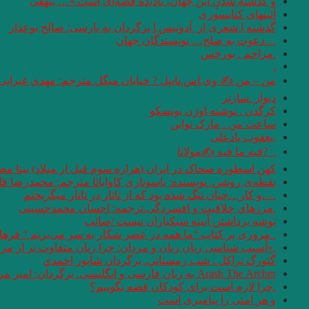
و گذشته شدنِ این جهان، نادیده قصه‌ای است.»… بیهقی
آئینهای كتابسوزی
گذشته ا شعری از آدونیس ا برگردان به پارسی: صالح بوعذار
…دعوت به صلح… نویسندگان جهان
.مزاحم . بورخس
.
من – من ✍ وی.اس.نایپل ? خیابان میگل مترجم: مهدی غبرایی
دیوار .سارتر
کرگدن . نوشته اوژن یونسکو
ساعت من . مارک تواین
.یعقوب یادعلی
. ‏ ?فیه ما فیه ✍مولانا
کهن اسطوره ضحاک در ایران (هزاره سوم قبل از میلاد) بیتا مص
نقطه‌ی روشن. نویسنده: یاسوناری کاواباتا مترجم: محمد‌رضا قل
….و كار…چنان تنگ شده بود كه از تاتار در تاتار ميگريختم
.مرزهای خلاقیت و افسردگی.ترجمه: احسان محمدحسینی
توشه برداشتن آیینه سبکباران نیست /صائب
. مروری بر کتاب “ما همه در عصر شکار به سر می‌بریم “‌ فره
.«آسیب شناسی زبان زنان و مردان: چرا زنان متفاوت تر از مردان سخن می 
گئورگ تراكل . شب زمستاني. برگردان شاپور احمدي
Arash The Archer به زبان فارسی و انگلیسی. برگردان: امیر مرعشی
.چرا لازم است برای کودکان قصه بگوییم؟
و هر امتى را پيامبرى است