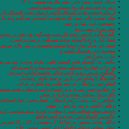
دریای جامع . میترا داور . نشر نگارنده هستی . ۱۴۰۱
زیور به خود مبند که زیبا ببینمت… مفتون امینی
از ملک جمشید نقیب الممالک تا امیر ارسلان نقیب الممالک با
شاید بهشت جایی است که نه تهدیدی احساس می‌کنیم و نه نیازی
.جستجوی ابن رشد/ بورخس
عقل سرخ . سهروردی
.گفت وگوی پاریس ریویو با ارنست همینگوی/ هرچقدر در نوشتن 
فصل اول وداع با اسلحه نوشته همینگوی ترجمه دریابندری
فصل اخر مرگ ایوان اییلیج نوشته تولستوی …یکی بالای سرش گفت
معصوم اول . هوشنگ گلشیری
تیک… میترا داور
.نگاهی به “گوستاو فلوبرگوستاو فلوبر: مادام بوواری خود من 
هر زبان، جهان را به‌شکلی متفاوت می‌سازد.»اومبرتو اکو
.گفتگوی پاریس ریویو با امبرتو اکو .عاطفه اولیایی (مترجم)
گفت‌وگو با ویلیام اس. باروز .ترجمه نیلوفر رحمانیان
انتقام چمن براتیگان . ترجمه علی رضا طاهری عراقی
.از حکایت حسن بصری و نورالسّناء تا امیر ارسلان. فصل ششم.
ژاک دریدا / ساختار نشانه و بازی در سخن
.خوانش ” بینا ـ متنی ” امیر ارسلان / فصل پنجم / جواد اسحاقیا
و قلم را لَختی بر وی بگریانم … بیهقی
خوانش سبک شناختی امیر ارسلان بر پایه ی سبک شناسی “وِردا
.یاکووس کامپانل‌لیس | مترجم: ‌احمد شاملو
یدالله رؤیایی مشهور به رؤیا (۱۷ اردیبهشت ۱۳۱۱ – ۲۳ شهریور ۱۴۰۱)
عطار نیشابوری.تذکرة الاولیاء/ذکر حسین منصور حلاج