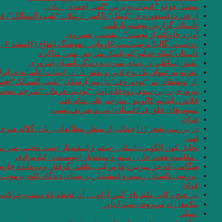
میشل فوکو ” ادبیات و ترس “امیر احمدی آریان .
از قدرت اسطوره ی “کمبل” تا امیر ارسلان “نقیب الممالک”/ ف
داستان گزارش نوشته بارتلمی
آوازه جاودانه از توست”…شعیب خسروی
زودست، گالیا! نرسیدست کاروان… هوشنگ ابتهاج (۶اسفند ۱۳۰۶ – ۱۹ مرداد ۱۴۰۱)
داستان کوتاه خولیو کورتاسار مترجم: بهمن شاکری
.نقش اساطیر در دنیای مدرن و زندگی انسان امروزی
.تعزیه به عنوان یک نوع ادبی و نقش آن در ادبیات عامیانه ی ایر
.از بوطیقای نثر “تودوروف” تا امیر ارسلان “نقیب الممالک”/ف
مروری بر اين سوي رودخانه اودر “يوديت هرمان “مترجم :محمو
فلاش . ایتالیو کالوینو . مترجم علی شاه علی
شیوه های خلق فراداستان / مریم شریف نسب
قران
در بررسی شعر رُزا جمالی از منظرِ مطالعاتِ زنان/ گلاله هنری
لهب
تحلیل کهن الگویی داستان رستم و اسفندیار / سید مجتبی میر م
. مقایسه هفت ‌خان رستم واسفندیار / نویسنده : لیلامرادی
هنگامی که جز سرنیزه ها مرکبی نباشد، گرفتار و درمانده چاره 
.بررسی داستان رستم و اسفندیار بر مبنای دیدگاه کلود برمون . 
قران
.در هیچ رکابی نکند پای کَس آرام … آن لحظه که دستت حرکت دا
پنكه‌ها راه مي‌روند / میترا داور
.شبلی