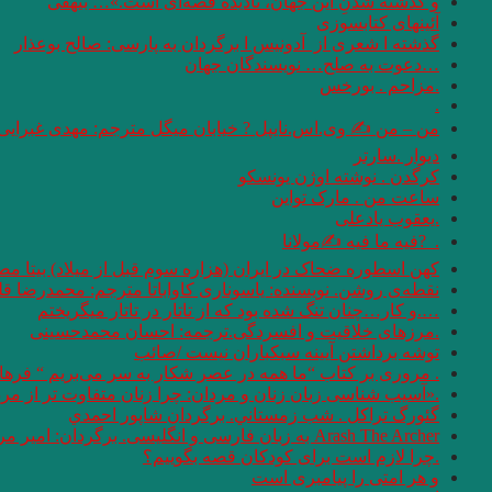
و گذشته شدنِ این جهان، نادیده قصه‌ای است.»… بیهقی
آئینهای كتابسوزی
گذشته ا شعری از آدونیس ا برگردان به پارسی: صالح بوعذار
…دعوت به صلح… نویسندگان جهان
.مزاحم . بورخس
.
من – من ✍ وی.اس.نایپل ? خیابان میگل مترجم: مهدی غبرایی
دیوار .سارتر
کرگدن . نوشته اوژن یونسکو
ساعت من . مارک تواین
.یعقوب یادعلی
. ‏ ?فیه ما فیه ✍مولانا
کهن اسطوره ضحاک در ایران (هزاره سوم قبل از میلاد) بیتا مص
نقطه‌ی روشن. نویسنده: یاسوناری کاواباتا مترجم: محمد‌رضا قل
….و كار…چنان تنگ شده بود كه از تاتار در تاتار ميگريختم
.مرزهای خلاقیت و افسردگی.ترجمه: احسان محمدحسینی
توشه برداشتن آیینه سبکباران نیست /صائب
. مروری بر کتاب “ما همه در عصر شکار به سر می‌بریم “‌ فره
.«آسیب شناسی زبان زنان و مردان: چرا زنان متفاوت تر از مردان سخن می 
گئورگ تراكل . شب زمستاني. برگردان شاپور احمدي
Arash The Archer به زبان فارسی و انگلیسی. برگردان: امیر مرعشی
.چرا لازم است برای کودکان قصه بگوییم؟
و هر امتى را پيامبرى است