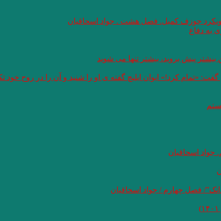
 رویکرد جوزف کمبل. فصل هشت . جواد اسحاقیان
 به دفاع
بیشتر پیش بروید، بیشتر تنها می شوید
: «تمام کرد!» ایوان ایلیچ گفته ی او را شنید و آن را در روح خود 
هستم
 جواد اسحاقیان
ن
نک”/ فصل چهارم / جواد اسحاقیان