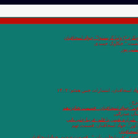
کرد “ژولیا کریستوا”. جواد اسحاقیان
 بست ” چکاوک حمیدی
دنی پور
اد اسحاقیان. انتشارات حس هفتم/ ۱۴۰۲
خ .
وَند” جواد اسحاقیان . قسمت شانزدهم
سان صدرائی
اره یقینی با قلم: فریبا چلبی‌یانی
داور”. جواد اسحاقیان. قسمت نهم
اسحاقیان
شته ی “فریبا چلبی یانی” . قسمت ششم. جواداسحاقیان