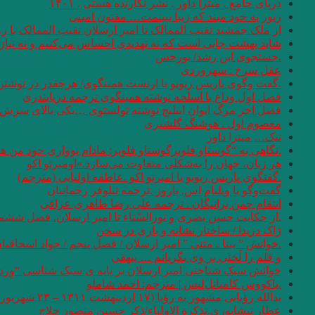
دریای جامع . میترا داور . نشر نگارنده هستی . ۱۴۰۱
زیور به خود مبند که زیبا ببینمت… مفتون امینی
از ملک جمشید نقیب الممالک تا امیر ارسلان نقیب الممالک با
شاید بهشت جایی است که نه تهدیدی احساس می‌کنیم و نه نیازی
.جستجوی ابن رشد/ بورخس
عقل سرخ . سهروردی
.گفت وگوی پاریس ریویو با ارنست همینگوی/ هرچقدر در نوشتن 
فصل اول وداع با اسلحه نوشته همینگوی ترجمه دریابندری
فصل اخر مرگ ایوان اییلیج نوشته تولستوی …یکی بالای سرش گفت
معصوم اول . هوشنگ گلشیری
تیک… میترا داور
.نگاهی به “گوستاو فلوبرگوستاو فلوبر: مادام بوواری خود من 
هر زبان، جهان را به‌شکلی متفاوت می‌سازد.»اومبرتو اکو
.گفتگوی پاریس ریویو با امبرتو اکو .عاطفه اولیایی (مترجم)
گفت‌وگو با ویلیام اس. باروز .ترجمه نیلوفر رحمانیان
انتقام چمن براتیگان . ترجمه علی رضا طاهری عراقی
.از حکایت حسن بصری و نورالسّناء تا امیر ارسلان. فصل ششم.
ژاک دریدا / ساختار نشانه و بازی در سخن
.خوانش ” بینا ـ متنی ” امیر ارسلان / فصل پنجم / جواد اسحاقیا
و قلم را لَختی بر وی بگریانم … بیهقی
خوانش سبک شناختی امیر ارسلان بر پایه ی سبک شناسی “وِردا
.یاکووس کامپانل‌لیس | مترجم: ‌احمد شاملو
یدالله رؤیایی مشهور به رؤیا (۱۷ اردیبهشت ۱۳۱۱ – ۲۳ شهریور ۱۴۰۱)
عطار نیشابوری.تذکرة الاولیاء/ذکر حسین منصور حلاج