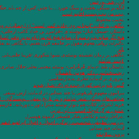
ابن رشد .بورخس
انگه بر سنگی بخفت و سنگ خورد …با چنین کس از چه باید جن
.بیت من بیت نیست اقلیم است
.نجیب محفوظ
.نگاهی به کتاب “اینجا نیروی جاذبه کمتر است” رُزا جمالی/ پرو
داستان «سمک عیار» نوشته ی «فرامرز بن خداد کاتب ارجانی»
هیچ اگر سایه پذیرد منم آن سایهٔ هیچ که مرا نام نه در دفتر اشیا
.تأثیرات روانی هجوم مغول بر جامعه قرن هفتم، با نگاهی به نف
.الر
.نگاهی بر رمان نقشینه نوشته‌ی شیوا شکوری /فریبا چلبی‌یانی
.احمد_شاملو
.داستان بلند «دنیای قُزقُزایی» نوشته مجتبی تجلی/جلال صابری ن
ریخت‌شناسی. دکتر هومن ناظمیان
.مروری بر ادبیات نظری پدیدارشناسی
گیس بانو برایت کهری چیده ام ✍ :ضیا رشوند
پیرامونِ مفهومِ پلی‌فونی یا چند صدایی در ادبیات، آرش سیفی
شباهت‌های سبکی شعر شاملو و نثر تاریخ بیهقی . نویسندگان :
خرید اینترنتی کتاب هم دیوار نوشته میترا داور – دوزبانه : فارس
عشق، مرگِ کوچک است …ابن عربی
.مراحل رشد و تکامل تفکر فلسفی ادموند هوسرل
.بررسی تطبیقی شخصیت، زندگی، احوال و اقوال ابراهیم ادهم و
ادبیات چند صدایی
پروین سلاجقه