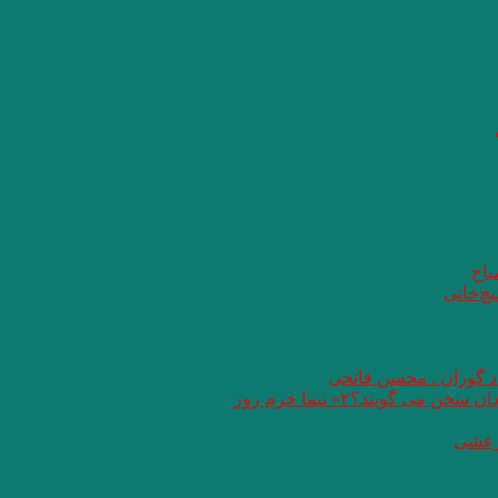
باح
یچ‌خانی
اد گوران . محسن فاتحی
گویند؟۲» نیما خرم روز