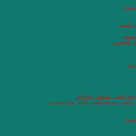
گ کرد؟
یز حسینی
 شنوند.
ثـۃ المصدور
ژاد
 احمد خاتمی، مصطفی ملک‌پائین
ی المانی – ترجمه المانی کتاب : پویان میرچی
 بودا