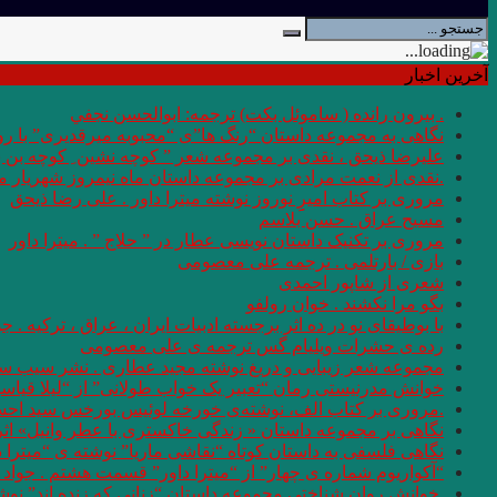
آخرین اخبار
. بيرون رانده ( ساموئل بكت) ترجمه: ابوالحسن نجفي
نگاهی به مجموعه داستان “رنگ ها”ی “محبوبه میرقدیری” با روی
علیرضا ذیحق ، نقدی بر مجموعه شعر ” کوچه نشین ِ کوچه بن
.نقدی از نعمت مرادی بر مجموعه داستان ماه نیمروز شهریار من
مروری بر کتاب امیرِِِ نوروز نوشته میترا داور . علی رضا ذیحق
مسیح عراق . حسن بلاسم
مروری بر تکنیک داستان نویسی عطار در ” حلاج ” . میترا داور
بازی / بارتلمی . ترجمه علی معصومی
شعری از شاپور احمدی
بگو مرا نکشند . خوان رولفو
با بوطیقای نو در ده اثر برجسته ادبیات ایران ، عراق ، ترکیه . جو
رده ى حشرات ویلیام گس ترجمه ی علی معصومی
مجموعه شعر زیبایی و دریغ نوشته مجید عطاری . نشر سیب سر
خوانش مدرنیستی رمان “تعبیر یک خواب طولانی” از “لیلا قیاس
.مروری بر کتاب الف، نوشته‌ی خورخه لوئیس بورخس سید اح
نگاهی بر مجموعه داستان « زندگی خاکستری با عطر وانیل» اثر شر
نگاهی فلسفی به داستان کوتاه “نقاشی ماریا” نوشته ی “میترا 
“آکواریوم شماره ی چهار” از “میترا داور” قسمت هشتم . جواد 
.خوانش روان شناختی مجموعه داستان “زنانی که زنده اند” نو