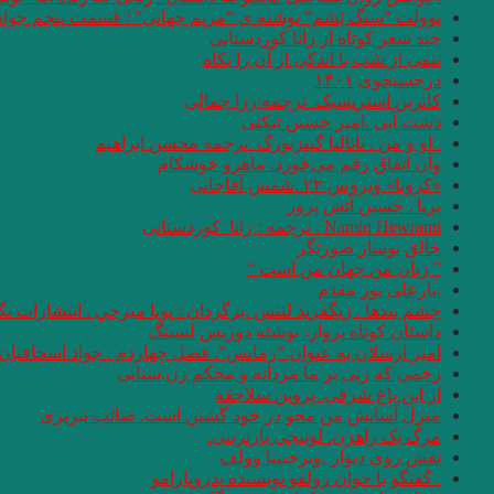
نوولت “سنگ یَشم” نوشته ی “مریم جهانی” / قسمت پنجم جواد
چند شعر کوتاه از زانا کوردستانی
نيمى از شب يا اندكى از آن را بكاه
درجستجوی ۱۴۰۱
کاترین استریسیک. ترجمه:رزا جمالی
دشت آبی .امیر حسین تیکنی
. او و من . ناتالیا گینزبورگ .ترجمه محسن ابراهیم
وآن اتفاق رقم می‌خورد. ماهرو خوشکام
«کرونا» ویروس ۲۲ .شمس آقاجانی
پریا . حسین آتش پرور
Namiq Hewrami . ترجمه : زانا_کوردستانی
خالق نوساز صورتگر
” زبان من جهان من است “
.یارعلی پور مقدم
چشم بندها . زیگفرید لنتس .برگردان : پويا ميرچي . انتشارات ن
داستان کوتاه پرواز، نوشته دوریس لسینگ
امیر ارسلان به عنوان “رمانس”. فصل چهاردم . جواد اسحاقیان
زخمی که زنی بر ما مردانه و محکم زن.سنایی
از این باغ شرقی. پروین سلاجقه
منزل آسایش من محو در خود گشتن است. صائب تبریزی
مرگ یک راهزن. لوییجی بارتزینی.
نقش روی دیوار .ویرجینیا وولف
. گفتگو با خوان رولفو نویسنده پدروپارامو