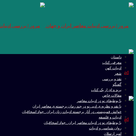
داستان
معرفی کتاب
ادبیات کهن
شعر
نقد و بررسی
گفتگو
برید ه ای از یک کتاب
مقالات خاص
با بوطیقای نو در ادبیات معاصر
با نقد و نظریه ی ادبی نو در چند رمان برجسته ی معاصر ایران
خوانش فمینیستی در آثار برجسته ادبیات زنان ایران . جواد اسحاقیان
ادبیات و فلسفه
با بوطیقای نو در ادبیات معاصر ایران . جواد اسحاقیان
روان شناسی و ادبیات
امیر ارسلان