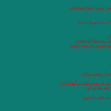
صل سوم / جواد اسحاقیان
ان
صل دوم جواد اسحاقیان
د حسيني زاد /ضيا رشوند
یران، انوش مرادی
ای جز سوار شدن بر آنها ندارد.»
علیرضا نبی لو
د عنان را. انوری