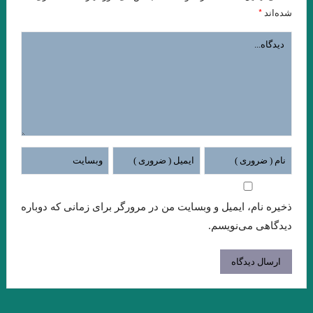
هستي
*
شده‌اند
داستان کوتاه پرواز، نوشته دوریس لسینگ
امیر ارسلان به عنوان “رمانس”. فصل چهاردم . جواد اسحاقیان
زخمی که زنی بر ما مردانه و محکم زن.سنایی
از این باغ شرقی. پروین سلاجقه
منزل آسایش من محو در خود گشتن است. صائب تبریزی
نقش روی دیوار .ویرجینیا وولف
مرگ یک راهزن. لوییجی بارتزینی.
. گفتگو با خوان رولفو نویسنده پدروپارامو
ذخیره نام، ایمیل و وبسایت من در مرورگر برای زمانی که دوباره
دریای جامع . میترا داور . نشر نگارنده هستی . ۱۴۰۱
دیدگاهی می‌نویسم.
زیور به خود مبند که زیبا ببینمت… مفتون امینی
از ملک جمشید نقیب الممالک تا امیر ارسلان نقیب الممالک با رویکرد
جوزف کمبل. فصل هشت . جواد اسحاقیان