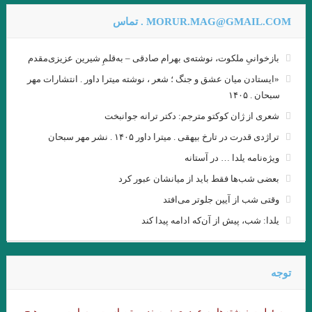
شاید بهشت جایی است که نه تهدیدی احساس می‌کنیم و نه نیازی به
MORUR.MAG@GMAIL.COM . تماس
دفاع
بازخوانیِ ملکوت، نوشته‌ی بهرام صادقی – به‌قلمِ شیرین عزیزی‌مقدم
عقل سرخ . سهروردی
.جستجوی ابن رشد/ بورخس
«ایستادن میان عشق و جنگ ؛ شعر ، نوشته میترا داور . انتشارات مهر
.گفت وگوی پاریس ریویو با ارنست همینگوی/ هرچقدر در نوشتن بیشتر
سبحان . ۱۴۰۵
پیش بروید، بیشتر تنها می شوید
شعری از ژان کوکتو مترجم: دکتر ترانه جوانبخت
تراژدی قدرت در تارخ بیهقی . میترا داور ۱۴۰۵ . نشر مهر سبحان
فصل اول وداع با اسلحه نوشته همینگوی ترجمه دریابندری
ویژه‌نامه یلدا … در آستانه
فصل اخر مرگ ایوان اییلیج نوشته تولستوی …یکی بالای سرش گفت:
بعضی شب‌ها فقط باید از میانشان عبور کرد
«تمام کرد!» ایوان ایلیچ گفته ی او را شنید و آن را در روح خود تکرار کرد. در
وقتی شب از آیین جلوتر می‌افتد
دل گفت: مرگ هم تمام شد دیگر از مرگ اثری نیست.»
یلدا: شب، پیش از آن‌که ادامه پیدا کند
تیک… میترا داور
معصوم اول . هوشنگ گلشیری
.نگاهی به “گوستاو فلوبرگوستاو فلوبر: مادام بوواری خود من هستم
توجه
هر زبان، جهان را به‌شکلی متفاوت می‌سازد.»اومبرتو اکو