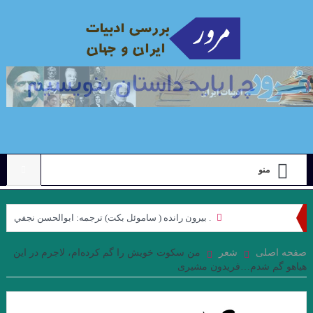
منو
. بيرون رانده ( ساموئل بكت) ترجمه: ابوالحسن نجفي
نگاهی به مجموعه داستان “رنگ ها”ی “محبوبه میرقدیری” با رویکرد
صفحه اصلی
شعر
من سکوت خویش را گم کرده‌ام، لاجرم در این
هیاهو گم شدم…فریدون مشیری
“ژولیا کریستوا”. جواد اسحاقیان
علیرضا ذیحق ، نقدی بر مجموعه شعر ” کوچه نشین ِ کوچه بن بست ”