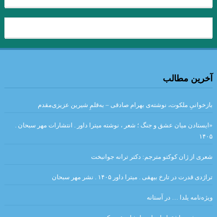
عطار نیشابوری.تذکرة الاولیاء/ذکر حسین منصور حلاج
میشل فوکو ” ادبیات و ترس “امیر احمدی آریان .
از قدرت اسطوره ی “کمبل” تا امیر ارسلان “نقیب الممالک”/ فصل
سوم / جواد اسحاقیان
آخرین مطالب
داستان گزارش نوشته بارتلمی
آوازه جاودانه از توست”…شعیب خسروی
بازخوانیِ ملکوت، نوشته‌ی بهرام صادقی – به‌قلمِ شیرین عزیزی‌مقدم
زودست، گالیا! نرسیدست کاروان… هوشنگ ابتهاج (۶اسفند ۱۳۰۶ – ۱۹
«ایستادن میان عشق و جنگ ؛ شعر ، نوشته میترا داور . انتشارات مهر سبحان .
۱۴۰۵
مرداد ۱۴۰۱)
شعری از ژان کوکتو مترجم: دکتر ترانه جوانبخت
داستان کوتاه خولیو کورتاسار مترجم: بهمن شاکری
تراژدی قدرت در تارخ بیهقی . میترا داور ۱۴۰۵ . نشر مهر سبحان
.نقش اساطیر در دنیای مدرن و زندگی انسان امروزی
.تعزیه به عنوان یک نوع ادبی و نقش آن در ادبیات عامیانه ی ایران
ویژه‌نامه یلدا … در آستانه
.از بوطیقای نثر “تودوروف” تا امیر ارسلان “نقیب الممالک”/فصل دوم