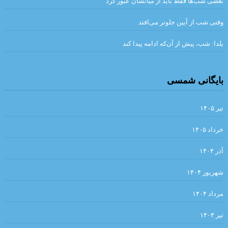
بعضی شب‌ها فقط باید از میانشان عبور کرد
جواد اسحاقیان
وقتی شب از آیین جلوتر می‌افتد
مروری بر اين سوي رودخانه اودر “يوديت هرمان “مترجم :محمود
یلدا: شب، پیش از آن‌که ادامه پیدا کند
حسيني زاد /ضيا رشوند
فلاش . ایتالیو کالوینو . مترجم علی شاه علی
بایگانی شمسی
قران
شیوه های خلق فراداستان / مریم شریف نسب
تیر ۱۴۰۵
در بررسی شعر رُزا جمالی از منظرِ مطالعاتِ زنان/ گلاله هنری
خرداد ۱۴۰۵
لهب
آذر ۱۴۰۴
تحلیل کهن الگویی داستان رستم و اسفندیار / سید مجتبی میر میران،
انوش مرادی
شهریور ۱۴۰۴
. مقایسه هفت ‌خان رستم واسفندیار / نویسنده : لیلامرادی
مرداد ۱۴۰۴
هنگامی که جز سرنیزه ها مرکبی نباشد، گرفتار و درمانده چاره ای جز
تیر ۱۴۰۴