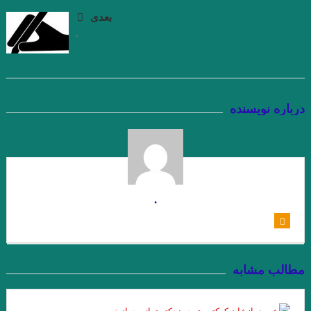
جواد اسحاقیان . قسمت شانزدهم
بعدی
.
.مروری بر کتاب الف، نوشته‌ی خورخه لوئیس بورخس سید احسان
صدرائی
نگاهی بر مجموعه داستان « زندگی خاکستری با عطر وانیل» اثر شراره
درباره نویسنده
یقینی با قلم: فریبا چلبی‌یانی
نگاهی فلسفی به داستان کوتاه “نقاشی ماریا” نوشته ی “میترا داور”.
جواد اسحاقیان. قسمت نهم
.
“آکواریوم شماره ی چهار” از “میترا داور” قسمت هشتم . جواد
اسحاقیان
.خوانش روان شناختی مجموعه داستان “زنانی که زنده اند” نوشته ی
مطالب مشابه
“فریبا چلبی یانی” . قسمت ششم. جواداسحاقیان
نوولت “سنگ یَشم” نوشته ی “مریم جهانی” / قسمت پنجم جواد