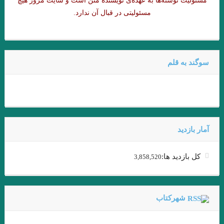
مسئولیت نوشته‌‌ها به عهده‌ی نویسنده متن است و سایت مرور هیچ
.گفتگوی پاریس ریویو با امبرتو اکو .عاطفه اولیایی (مترجم)
مسئولیتی در قبال آن ندارد.
گفت‌وگو با ویلیام اس. باروز .ترجمه نیلوفر رحمانیان
انتقام چمن براتیگان . ترجمه علی رضا طاهری عراقی
سوگند به قلم
.از حکایت حسن بصری و نورالسّناء تا امیر ارسلان. فصل ششم. جواد
اسحاقیان
ژاک دریدا / ساختار نشانه و بازی در سخن
.خوانش ” بینا ـ متنی ” امیر ارسلان / فصل پنجم / جواد اسحاقیان
آمار بازدید
و قلم را لَختی بر وی بگریانم … بیهقی
کل بازدید ها:
3,858,520
خوانش سبک شناختی امیر ارسلان بر پایه ی سبک شناسی “وِردانک”/
فصل چهارم / جواد اسحاقیان
شهرکتاب
.یاکووس کامپانل‌لیس | مترجم: ‌احمد شاملو
یدالله رؤیایی مشهور به رؤیا (۱۷ اردیبهشت ۱۳۱۱ – ۲۳ شهریور ۱۴۰۱)