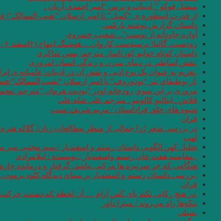
میشل فوکو ” ادبیات و ترس “امیر احمدی آریان .
از قدرت اسطوره ی “کمبل” تا امیر ارسلان “نقیب الممالک”/ ف
داستان گزارش نوشته بارتلمی
آوازه جاودانه از توست”…شعیب خسروی
زودست، گالیا! نرسیدست کاروان… هوشنگ ابتهاج (۶اسفند ۱۳۰۶ – ۱۹ مرداد ۱۴۰۱)
داستان کوتاه خولیو کورتاسار مترجم: بهمن شاکری
.نقش اساطیر در دنیای مدرن و زندگی انسان امروزی
.تعزیه به عنوان یک نوع ادبی و نقش آن در ادبیات عامیانه ی ایر
.از بوطیقای نثر “تودوروف” تا امیر ارسلان “نقیب الممالک”/ف
مروری بر اين سوي رودخانه اودر “يوديت هرمان “مترجم :محمو
فلاش . ایتالیو کالوینو . مترجم علی شاه علی
شیوه های خلق فراداستان / مریم شریف نسب
قران
در بررسی شعر رُزا جمالی از منظرِ مطالعاتِ زنان/ گلاله هنری
لهب
تحلیل کهن الگویی داستان رستم و اسفندیار / سید مجتبی میر م
. مقایسه هفت ‌خان رستم واسفندیار / نویسنده : لیلامرادی
هنگامی که جز سرنیزه ها مرکبی نباشد، گرفتار و درمانده چاره 
.بررسی داستان رستم و اسفندیار بر مبنای دیدگاه کلود برمون . 
قران
.در هیچ رکابی نکند پای کَس آرام … آن لحظه که دستت حرکت دا
پنكه‌ها راه مي‌روند / میترا داور
.شبلی