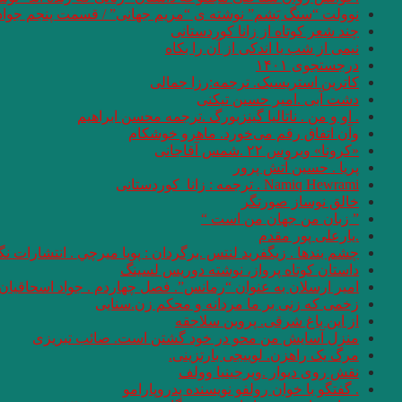
نوولت “سنگ یَشم” نوشته ی “مریم جهانی” / قسمت پنجم جواد
چند شعر کوتاه از زانا کوردستانی
نيمى از شب يا اندكى از آن را بكاه
درجستجوی ۱۴۰۱
کاترین استریسیک. ترجمه:رزا جمالی
دشت آبی .امیر حسین تیکنی
. او و من . ناتالیا گینزبورگ .ترجمه محسن ابراهیم
وآن اتفاق رقم می‌خورد. ماهرو خوشکام
«کرونا» ویروس ۲۲ .شمس آقاجانی
پریا . حسین آتش پرور
Namiq Hewrami . ترجمه : زانا_کوردستانی
خالق نوساز صورتگر
” زبان من جهان من است “
.یارعلی پور مقدم
چشم بندها . زیگفرید لنتس .برگردان : پويا ميرچي . انتشارات ن
داستان کوتاه پرواز، نوشته دوریس لسینگ
امیر ارسلان به عنوان “رمانس”. فصل چهاردم . جواد اسحاقیان
زخمی که زنی بر ما مردانه و محکم زن.سنایی
از این باغ شرقی. پروین سلاجقه
منزل آسایش من محو در خود گشتن است. صائب تبریزی
مرگ یک راهزن. لوییجی بارتزینی.
نقش روی دیوار .ویرجینیا وولف
. گفتگو با خوان رولفو نویسنده پدروپارامو