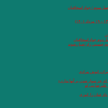
صل سوم / جواد اسحاقیان
ان
صل دوم جواد اسحاقیان
د حسيني زاد /ضيا رشوند
یران، انوش مرادی
ای جز سوار شدن بر آنها ندارد.»
علیرضا نبی لو
د عنان را. انوری