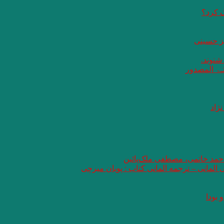
گ کرد؟
یز حسینی
 شنوند.
ثـۃ المصدور
ژاد
 احمد خاتمی، مصطفی ملک‌پائین
ی المانی – ترجمه المانی کتاب : پویان میرچی
 بودا