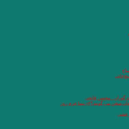
باح
یچ‌خانی
اد گوران . محسن فاتحی
گویند؟۲» نیما خرم روز