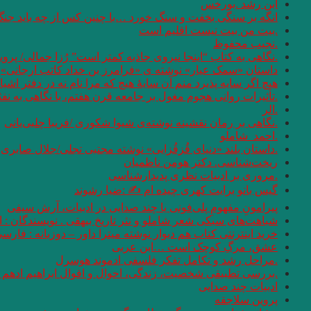
ابن رشد .بورخس
انگه بر سنگی بخفت و سنگ خورد …با چنین کس از چه باید جن
.بیت من بیت نیست اقلیم است
.نجیب محفوظ
.نگاهی به کتاب “اینجا نیروی جاذبه کمتر است” رُزا جمالی/ پرو
داستان «سمک عیار» نوشته ی «فرامرز بن خداد کاتب ارجانی»
هیچ اگر سایه پذیرد منم آن سایهٔ هیچ که مرا نام نه در دفتر اشیا
.تأثیرات روانی هجوم مغول بر جامعه قرن هفتم، با نگاهی به نف
.الر
.نگاهی بر رمان نقشینه نوشته‌ی شیوا شکوری /فریبا چلبی‌یانی
.احمد_شاملو
.داستان بلند «دنیای قُزقُزایی» نوشته مجتبی تجلی/جلال صابری ن
ریخت‌شناسی. دکتر هومن ناظمیان
.مروری بر ادبیات نظری پدیدارشناسی
گیس بانو برایت کهری چیده ام ✍ :ضیا رشوند
پیرامونِ مفهومِ پلی‌فونی یا چند صدایی در ادبیات، آرش سیفی
شباهت‌های سبکی شعر شاملو و نثر تاریخ بیهقی . نویسندگان :
خرید اینترنتی کتاب هم دیوار نوشته میترا داور – دوزبانه : فارس
عشق، مرگِ کوچک است …ابن عربی
.مراحل رشد و تکامل تفکر فلسفی ادموند هوسرل
.بررسی تطبیقی شخصیت، زندگی، احوال و اقوال ابراهیم ادهم و
ادبیات چند صدایی
پروین سلاجقه