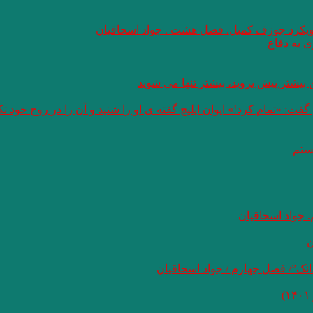
 رویکرد جوزف کمبل. فصل هشت . جواد اسحاقیان
 به دفاع
بیشتر پیش بروید، بیشتر تنها می شوید
: «تمام کرد!» ایوان ایلیچ گفته ی او را شنید و آن را در روح خود 
هستم
 جواد اسحاقیان
ن
نک”/ فصل چهارم / جواد اسحاقیان