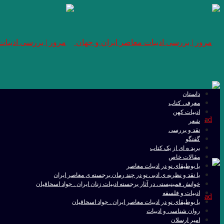
داستان
معرفی کتاب
ادبیات کهن
شعر
نقد و بررسی
گفتگو
برید ه ای از یک کتاب
مقالات خاص
با بوطیقای نو در ادبیات معاصر
با نقد و نظریه ی ادبی نو در چند رمان برجسته ی معاصر ایران
خوانش فمینیستی در آثار برجسته ادبیات زنان ایران . جواد اسحاقیان
ادبیات و فلسفه
با بوطیقای نو در ادبیات معاصر ایران . جواد اسحاقیان
روان شناسی و ادبیات
امیر ارسلان