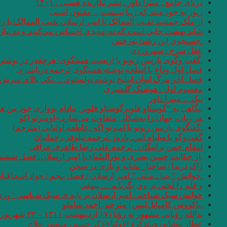
دریای جامع . میترا داور . نشر نگارنده هستی . ۱۴۰۱
زیور به خود مبند که زیبا ببینمت… مفتون امینی
از ملک جمشید نقیب الممالک تا امیر ارسلان نقیب الممالک با
شاید بهشت جایی است که نه تهدیدی احساس می‌کنیم و نه نیازی
.جستجوی ابن رشد/ بورخس
عقل سرخ . سهروردی
.گفت وگوی پاریس ریویو با ارنست همینگوی/ هرچقدر در نوشتن 
فصل اول وداع با اسلحه نوشته همینگوی ترجمه دریابندری
فصل اخر مرگ ایوان اییلیج نوشته تولستوی …یکی بالای سرش گفت
معصوم اول . هوشنگ گلشیری
تیک… میترا داور
.نگاهی به “گوستاو فلوبرگوستاو فلوبر: مادام بوواری خود من 
هر زبان، جهان را به‌شکلی متفاوت می‌سازد.»اومبرتو اکو
.گفتگوی پاریس ریویو با امبرتو اکو .عاطفه اولیایی (مترجم)
گفت‌وگو با ویلیام اس. باروز .ترجمه نیلوفر رحمانیان
انتقام چمن براتیگان . ترجمه علی رضا طاهری عراقی
.از حکایت حسن بصری و نورالسّناء تا امیر ارسلان. فصل ششم.
ژاک دریدا / ساختار نشانه و بازی در سخن
.خوانش ” بینا ـ متنی ” امیر ارسلان / فصل پنجم / جواد اسحاقیا
و قلم را لَختی بر وی بگریانم … بیهقی
خوانش سبک شناختی امیر ارسلان بر پایه ی سبک شناسی “وِردا
.یاکووس کامپانل‌لیس | مترجم: ‌احمد شاملو
یدالله رؤیایی مشهور به رؤیا (۱۷ اردیبهشت ۱۳۱۱ – ۲۳ شهریور ۱۴۰۱)
عطار نیشابوری.تذکرة الاولیاء/ذکر حسین منصور حلاج