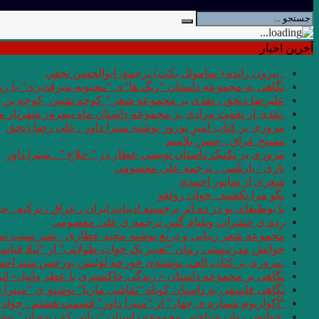
آخرین اخبار
. بيرون رانده ( ساموئل بكت) ترجمه: ابوالحسن نجفي
نگاهی به مجموعه داستان “رنگ ها”ی “محبوبه میرقدیری” با روی
علیرضا ذیحق ، نقدی بر مجموعه شعر ” کوچه نشین ِ کوچه بن
.نقدی از نعمت مرادی بر مجموعه داستان ماه نیمروز شهریار من
مروری بر کتاب امیرِِِ نوروز نوشته میترا داور . علی رضا ذیحق
مسیح عراق . حسن بلاسم
مروری بر تکنیک داستان نویسی عطار در ” حلاج ” . میترا داور
بازی / بارتلمی . ترجمه علی معصومی
شعری از شاپور احمدی
بگو مرا نکشند . خوان رولفو
با بوطیقای نو در ده اثر برجسته ادبیات ایران ، عراق ، ترکیه . جو
رده ى حشرات ویلیام گس ترجمه ی علی معصومی
مجموعه شعر زیبایی و دریغ نوشته مجید عطاری . نشر سیب سر
خوانش مدرنیستی رمان “تعبیر یک خواب طولانی” از “لیلا قیاس
.مروری بر کتاب الف، نوشته‌ی خورخه لوئیس بورخس سید اح
نگاهی بر مجموعه داستان « زندگی خاکستری با عطر وانیل» اثر شر
نگاهی فلسفی به داستان کوتاه “نقاشی ماریا” نوشته ی “میترا 
“آکواریوم شماره ی چهار” از “میترا داور” قسمت هشتم . جواد 
.خوانش روان شناختی مجموعه داستان “زنانی که زنده اند” نو