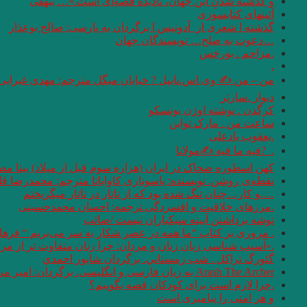
و گذشته شدنِ این جهان، نادیده قصه‌ای است.»… بیهقی
آئینهای كتابسوزی
گذشته ا شعری از آدونیس ا برگردان به پارسی: صالح بوعذار
…دعوت به صلح… نویسندگان جهان
.مزاحم . بورخس
.
من – من ✍ وی.اس.نایپل ? خیابان میگل مترجم: مهدی غبرایی
دیوار .سارتر
کرگدن . نوشته اوژن یونسکو
ساعت من . مارک تواین
.یعقوب یادعلی
. ‏ ?فیه ما فیه ✍مولانا
کهن اسطوره ضحاک در ایران (هزاره سوم قبل از میلاد) بیتا مص
نقطه‌ی روشن. نویسنده: یاسوناری کاواباتا مترجم: محمد‌رضا قل
….و كار…چنان تنگ شده بود كه از تاتار در تاتار ميگريختم
.مرزهای خلاقیت و افسردگی.ترجمه: احسان محمدحسینی
توشه برداشتن آیینه سبکباران نیست /صائب
. مروری بر کتاب “ما همه در عصر شکار به سر می‌بریم “‌ فره
.«آسیب شناسی زبان زنان و مردان: چرا زنان متفاوت تر از مردان سخن می 
گئورگ تراكل . شب زمستاني. برگردان شاپور احمدي
Arash The Archer به زبان فارسی و انگلیسی. برگردان: امیر مرعشی
.چرا لازم است برای کودکان قصه بگوییم؟
و هر امتى را پيامبرى است