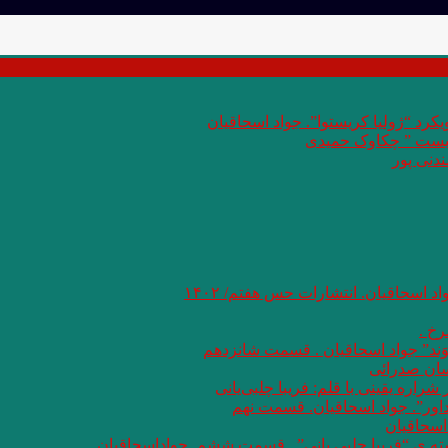
کرد “ژولیا کریستوا”. جواد اسحاقیان
 بست ” چکاوک حمیدی
دنی پور
اد اسحاقیان. انتشارات حس هفتم/ ۱۴۰۲
خ .
وَند” جواد اسحاقیان . قسمت شانزدهم
سان صدرائی
اره یقینی با قلم: فریبا چلبی‌یانی
داور”. جواد اسحاقیان. قسمت نهم
اسحاقیان
شته ی “فریبا چلبی یانی” . قسمت ششم. جواداسحاقیان