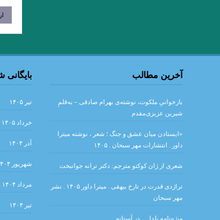
آخرین مطالب
بایگانی 
بازخوانیِ ملکوت، نوشته‌ی بهرام صادقی – به‌قلمِ
تیر ۱۴۰۵
شیرین عزیزی‌مقدم
خرداد ۱۴۰۵
«ایستادن میان عشق و جنگ ؛ شعر ، نوشته میترا
آذر ۱۴۰۴
داور . انتشارات مهر سبحان . ۱۴۰۵
شهریور ۱۴۰۴
شعری از ژان کوکتو مترجم: دکتر ترانه جوانبخت
مرداد ۱۴۰۴
تراژدی قدرت در تارخ بیهقی . میترا داور ۱۴۰۵ . نشر
مهر سبحان
تیر ۱۴۰۴
ویژه‌نامه یلدا … در آستانه