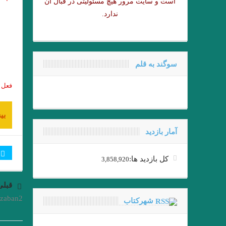
است و سایت مرور هیچ مسئولیتی در قبال آن
ندارد.
سوگند به قلم
فعل ه
بی
آمار بازدید
کل بازدید ها:
3,858,920
قبلی
zaban2
شهرکتاب