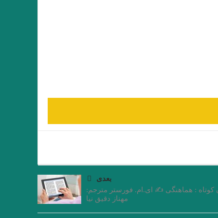
بعدی
 کوتاه : هماهنگی ✍ ای.ام. فورستر مترجم:
مهناز دقیق نیا