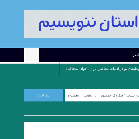
عاصر
وطیقای نو در ادبیات معاصر ایران . جواد اسحاقیان
 چکاوک حمیدی
8:04:26
.نقدی از نعمت مرادی بر مجموعه داستان ماه نیمروز شهریار مندنی پور
 شود همچون آنها سیاهپوش می گردد. نظامی گنجوی
اندیشه‌ات جایی رود وآنگه تو را آن 