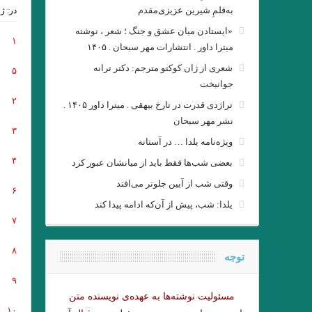
به‌قلمِ شیرین عزیزی‌مقدم
در:
ژوئن
«ایستادن میان عشق و جنگ ؛ شعر ، نوشته
۱
میترا داور . انتشارات مهر سبحان . ۱۴۰۵
شعری از ژان کوکتو مترجم: دکتر ترانه
۵
جوانبخت
۲
تراژدی قدرت در تارخ بیهقی . میترا داور ۱۴۰۵ .
نشر مهر سبحان
۳
ویژه‌نامه یلدا … در آستانه
۴
بعضی شب‌ها فقط باید از میانشان عبور کرد
وقتی شب از آیین جلوتر می‌افتد
۶
یلدا: شب، پیش از آن‌که ادامه پیدا کند
۷
۸
توجه
۹
مسئولیت نوشته‌‌ها به عهده‌ی نویسنده متن
۱۰