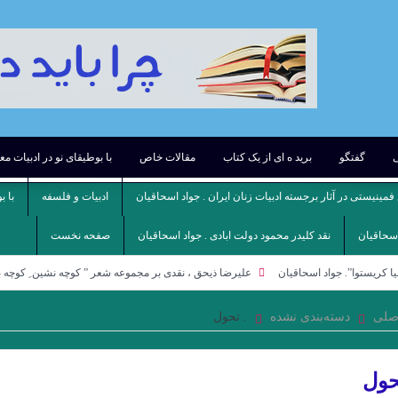
ی
گفتگو
برید ه ای از یک کتاب
مقالات خاص
با بوطیقای نو در ادبیات م
مینیستی در آثار برجسته ادبیات زنان ایران . جواد اسحاقیان
ادبیات و فلسفه
با ب
اسحاقیان
نقد کلیدر محمود دولت ابادی . جواد اسحاقیان
صفحه نخست
. جواد اسحاقیان
علیرضا ذیحق ، نقدی بر مجموعه شعر ” کوچه نشین ِ کوچه بن بست ”
*شهر مدهوشان* با مردمانی به صورت ماه, در قبا و جامه ی سیاه. هر که در آن شهر وارد
صلی
دسته‌بندی نشده
. تحول
حول