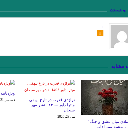
 نویسنده
.
 مشابه
ویژه‌نامه
تراژدی قدرت در تارخ بیهقی .
دسامبر 21, 2025
میترا داور ۱۴۰۵ . نشر مهر
سبحان
می 28, 2026
تادن میان عشق و جنگ ؛
، نوشته میترا داور .