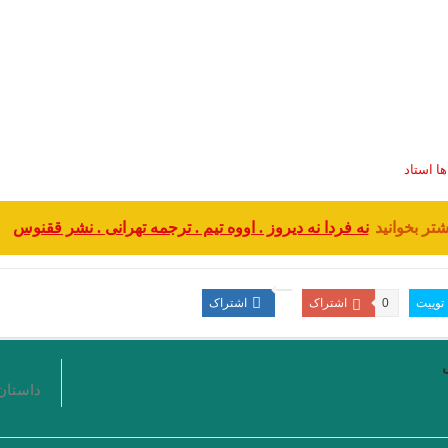
ا استاد
شتر بخوانید
نه فردا نه دیروز . اووه تیم . ترجمه تهرانی . نشر ققنوس
توییت
0
اشتراک
اشتراک
داستان