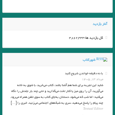
کاغذ مگس‌کش .نویسنده: #روبرت_موزیل
رقص بر روی یک سوزن/ نویسنده: گری ای‌ هولاند مترجم: هل خردیار
.شیرها/نويسنده: پتر بیکسل مترجم: بهزاد کشمیری‌پور
آمار بازدید
. پالاس هتل تاناتوس/ آندره موروا/ ابوالحسن نجفی
کل بازدید ها:
3,862,333
.صبح روز کریسمس/فرانك اُكانر/سرورالسادات جواهريان
جوراب شلواری.تيم اوبرايان مترجم: اسدالله امرايى
سالهای نوری ? کمدی‌های کیهانی ✍? ایتالو کالوینو مترجم: موگه رازانی
شهرکتاب
یارب دلم حاضر کن یا نماز بی دل بپذیر / رابعه
با ده دقیقه خواندن شروع کنید
صائب_تبریزی / هر که داند که خبرها همه در بیخبری است، هرگز از گوشهٔ
مرداد ۱۳, ۱۴۰۵
شاید این تجربه برای شما هم آشنا باشد: کتاب می‌خرید، با شوق به خانه
میخانه نیاید بیرون
می‌آورید، آن را روی میز یا کنار تخت می‌گذارید و حتی چند بار جلدش را نگاه
می‌کنید؛ اما شب که می‌شود، دستتان به‌جای کتاب به سوی تلفن همراه می‌رود.
قلب افشاگر / ادگار آلن پو/ ترجمه شیوا شکوری
چند پیام را پاسخ می‌دهید، سری به شبکه‌های اجتماعی می‌زنید، خبری را […]
بیشتر از هر چیز در این جهان شعر بین آدم‌ها تقسیم شده است؛ و همین‌طور
Textual Editor