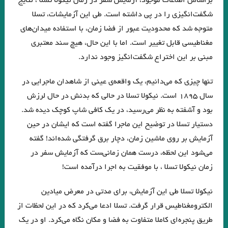
براساس اطلاعات موجود، آزمایش سفر در زمان نیکولا تسلا ، نتایج
مرداد ۱۴۰۱)
شگفت‌انگیزی را در پی داشته است. طی این آزمایشات، تسلا
متوجه شد که محدودیت عبور از فضا زمان، با استفاده میدان‌های
داستان کوتاه خولیو کورتاسار مترجم: بهمن شاکری
مغناطیسی قابل تغییر است. اما با این حال، هیچ سند معتبری
.نقش اساطیر در دنیای مدرن و زندگی انسان امروزی
مبنی بر این اختراع شگفت‌انگیز وجود ندارد.
.تعزیه به عنوان یک نوع ادبی و نقش آن در ادبیات عامیانه ی ایران
تنها چیزی که می‌دانیم، یک واقعه‌ی عینی از شاهدان ماجرایی در
.از بوطیقای نثر “تودوروف” تا امیر ارسلان “نقیب الممالک”/فصل دوم جواد
سال ۱۸۹۵ است. نیکولا تسلا در حالی که بدنش در حال لرزش
بود و آشفته به نظر می‌رسید، در یک کافی شاپ کوچک دیده شد.
اسحاقیان
دستیار تسلا در توضیح این ماجرا گفته است که ایشان در حین
مروری بر اين سوي رودخانه اودر “يوديت هرمان “مترجم :محمود حسيني زاد /
آزمایش بر روی ماشین زمان، دچار برق گرفتگی شده‌اند! گفته
ضيا رشوند
می‌شود این لحظه، درست همان زمانی‌ست که آزمایش سفر در
زمان نیکولا تسلا ، با موفقیت به اجرا درآمده است!
فلاش . ایتالیو کالوینو . مترجم علی شاه علی
قران
شیوه های خلق فراداستان / مریم شریف نسب
نیکولا تسلا طی این آزمایش، برای مدتی در معرض میادین
الکترومغناطیس قرار گرفت. تسلا ادعا می‌کرد که در این لحظات از
لهب
در بررسی شعر رُزا جمالی از منظرِ مطالعاتِ زنان/ گلاله هنری
طریق پنجره‌ای کاملا متفاوت به فضا و مکان نگاه می‌کرد. او در یک
تحلیل کهن الگویی داستان رستم و اسفندیار / سید مجتبی میر میران، انوش