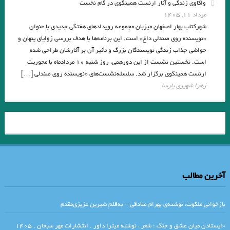
واکاوی زندگی و آثار ارنست همینگوی در گام نخست
عشق و گرسنگی.»
مرداد ۱۱, ۱۴۰۵
خواست تنهایی ما را به رخ ما بــکشد، تنه‌ای بر در این خانه‌ی تنها زد و رفت‌/
شهرکتاب بهار اصفهان میزبان مجموعه رویدادهای هفتگی جدیدی با عنوان
«نویسنده روی صندلی داغ» است. این برنامه‌ها با هدف بررسی زوایای پنهان و
هوشنگ_ابتهاج
حواشی جذاب زندگی نویسندگان بزرگ و تأثیر آن بر آثارشان طراحی شده
است. نخستین نشست از این دورهمی، روز شنبه ۱۰ مردادماه با محوریت
دوستان ! شرح پریشانی من گوش کنید…گفت و گوی من و حیرانی من گوش
ارنست همینگوی برگزار شد. سلسله‌نشست‌های «نویسنده روی صندلی […]
کنید
زهرا شهیری پارسا
گفتگوي کفر و دین آخر به یک جا می کشد ،خواب یک خواب است و باشد مختلف
تعبیرها/صائب تبریزی
.نگاهی به داستان «ِاِولین» اثر جیمز جویس / شیوا شکوری
. ولفگانگ بورشرت/ این قهوه بی مزه است!
آخرین مطالب
. نقد و بررسی فارسی شکر است»، به قلمِ محمدعلیِ جمال‌زاده
, اِولین اثر: جیمز جویس
بازخوانیِ ملکوت، نوشته‌ی بهرام صادقی – به‌قلمِ شیرین عزیزی‌مقدم
.شاعری از یاد رفته ✍ ولادیمیر ناباکوف مترجم: بهمن خسروی
«ایستادن میان عشق و جنگ ؛ شعر ، نوشته میترا داور . انتشارات مهر سبحان . ۱۴۰۵