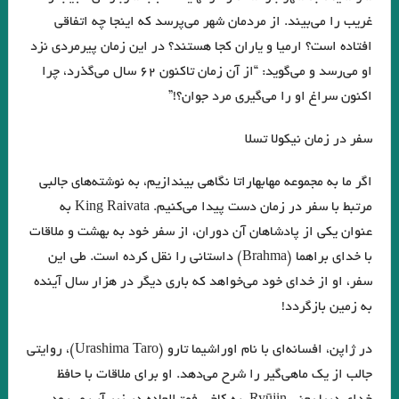
منزل آسایش من محو در خود گشتن است. صائب تبریزی
غریب را می‌بیند. از مردمان شهر می‌پرسد که اینجا چه اتفاقی
نقش روی دیوار .ویرجینیا وولف
مرگ یک راهزن. لوییجی بارتزینی.
افتاده است؟ ارمیا و یاران کجا هستند؟ در این زمان پیرمردی نزد
. گفتگو با خوان رولفو نویسنده پدروپارامو
او می‌رسد و می‌گوید: “از آن زمان تاکنون ۶۲ سال می‌گذرد، چرا
اکنون سراغ او را می‌گیری مرد جوان؟!”
دریای جامع . میترا داور . نشر نگارنده هستی . ۱۴۰۱
زیور به خود مبند که زیبا ببینمت… مفتون امینی
سفر در زمان نیکولا تسلا
از ملک جمشید نقیب الممالک تا امیر ارسلان نقیب الممالک با رویکرد جوزف
اگر ما به مجموعه مهابهاراتا نگاهی بیندازیم، به نوشته‌های جالبی
کمبل. فصل هشت . جواد اسحاقیان
مرتبط با سفر در زمان دست پیدا می‌کنیم. King Raivata به
عنوان یکی از پادشاهان آن دوران، از سفر خود به بهشت و ملاقات
شاید بهشت جایی است که نه تهدیدی احساس می‌کنیم و نه نیازی به دفاع
با خدای براهما (Brahma) داستانی را نقل کرده است. طی این
عقل سرخ . سهروردی
.جستجوی ابن رشد/ بورخس
سفر، او از خدای خود می‌خواهد که باری دیگر در هزار سال آینده
به زمین بازگردد!
.گفت وگوی پاریس ریویو با ارنست همینگوی/ هرچقدر در نوشتن بیشتر پیش
بروید، بیشتر تنها می شوید
در ژاپن، افسانه‌ای با نام اوراشیما تارو (Urashima Taro)، روایتی
جالب از یک ماهی‌گیر را شرح می‌دهد. او برای ملاقات با حافظ
فصل اول وداع با اسلحه نوشته همینگوی ترجمه دریابندری