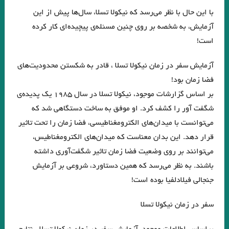
و قلم را لَختی بر وی بگریانم … بیهقی
با این حال با نظر می‌رسد که نیکولا تسلا، سال‌ها پیش از این
آزمایش، به شخصه بر روی چنین مسئله‌ی پیچیده‌ای کار کرده
خوانش سبک شناختی امیر ارسلان بر پایه ی سبک شناسی “وِردانک”/ فصل
است!
چهارم / جواد اسحاقیان
آزمایش سفر در زمان نیکولا تسلا ، قادر به شکستن محدودیت‌های
.یاکووس کامپانل‌لیس | مترجم: ‌احمد شاملو
فضا زمان بود!
یدالله رؤیایی مشهور به رؤیا (۱۷ اردیبهشت ۱۳۱۱ – ۲۳ شهریور ۱۴۰۱)
بر اساس گزارشات موجود، نیکولا تسلا در سال ۱۹۸۵ یک پدیده‌ی
عطار نیشابوری.تذکرة الاولیاء/ذکر حسین منصور حلاج
شگفت آور را کشف کرد. او موفق به ساخت دستگاهی شد که
می‌توانست با میدان‌های الکترومغناطیسی، فضا زمان را تحت تاثیر
میشل فوکو ” ادبیات و ترس “امیر احمدی آریان .
قرار دهد. این بدان معناست که میدان‌های الکترومغناطیس،
از قدرت اسطوره ی “کمبل” تا امیر ارسلان “نقیب الممالک”/ فصل سوم / جواد
می‌توانند بر روی وضعیت فضا زمان تاثیر شگفت‌آوری داشته
اسحاقیان
باشند. به نظر می‌رسد که همین دستاورد، شروعی بر آزمایش
جنجالی فیلادلفیا بوده است!
داستان گزارش نوشته بارتلمی
آوازه جاودانه از توست”…شعیب خسروی
سفر در زمان نیکولا تسلا
زودست، گالیا! نرسیدست کاروان… هوشنگ ابتهاج (۶اسفند ۱۳۰۶ – ۱۹