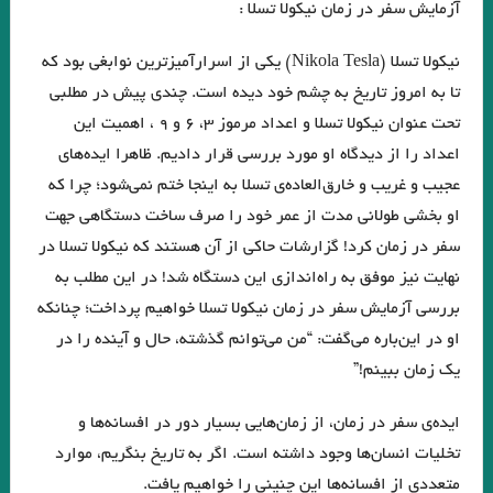
آزمایش سفر در زمان نیکولا تسلا :
اسحاقیان . قسمت شانزدهم
نیکولا تسلا (Nikola Tesla) یکی از اسرارآمیزترین نوابغی بود که
.مروری بر کتاب الف، نوشته‌ی خورخه لوئیس بورخس سید احسان صدرائی
تا به امروز تاریخ به چشم خود دیده است. چندی پیش در مطلبی
نگاهی بر مجموعه داستان « زندگی خاکستری با عطر وانیل» اثر شراره یقینی با
تحت عنوان نیکولا تسلا و اعداد مرموز ۳، ۶ و ۹ ، اهمیت این
قلم: فریبا چلبی‌یانی
اعداد را از دیدگاه او مورد بررسی قرار دادیم. ظاهرا ایده‌های
عجیب و غریب و خارق‌العاده‌ی تسلا به اینجا ختم نمی‌شود؛ چرا که
نگاهی فلسفی به داستان کوتاه “نقاشی ماریا” نوشته ی “میترا داور”. جواد
او بخشی طولانی مدت از عمر خود را صرف ساخت دستگاهی جهت
اسحاقیان. قسمت نهم
سفر در زمان کرد! گزارشات حاکی از آن هستند که نیکولا تسلا در
نهایت نیز موفق به راه‌اندازی این دستگاه شد! در این مطلب به
“آکواریوم شماره ی چهار” از “میترا داور” قسمت هشتم . جواد اسحاقیان
بررسی آزمایش سفر در زمان نیکولا تسلا خواهیم پرداخت؛ چنانکه
.خوانش روان شناختی مجموعه داستان “زنانی که زنده اند” نوشته ی “فریبا
او در این‌باره می‌گفت: “من می‌توانم گذشته، حال و آینده را در
چلبی یانی” . قسمت ششم. جواداسحاقیان
یک زمان ببینم!”
نوولت “سنگ یَشم” نوشته ی “مریم جهانی” / قسمت پنجم جواد اسحاقیان
ایده‌ی سفر در زمان، از زمان‌هایی بسیار دور در افسانه‌ها و
نيمى از شب يا اندكى از آن را بكاه
چند شعر کوتاه از زانا کوردستانی
تخلیات انسان‌ها وجود داشته است. اگر به تاریخ بنگریم، موارد
متعددی از افسانه‌ها این چنینی را خواهیم یافت.
کاترین استریسیک. ترجمه:رزا جمالی
درجستجوی ۱۴۰۱