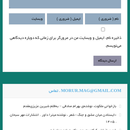
.بررسی تطبیقی شخصیت، زندگی، احوال و اقوال ابراهیم ادهم و بودا
پروین سلاجقه
ادبیات چند صدایی
.نشانه شناسی در پنج گنج نظامی گنجوی‎ . عباس موذن
ذخیره نام، ایمیل و وبسایت من در مرورگر برای زمانی که دوباره دیدگاهی
از ابرها … آن تکه که تویی، نخواهد بارید
می‌نویسم.
دست‌های تو تصمیمم بود ،باید می‌گرفتم و دور می‌شدم
لکه‌های سفید /نویسنده: کورت‌ توخولسکی/ مترجم: محمد‌حسین عضدانلو
.تاثیر تاریخ بیهقی بر ادبیات منظوم ایران…عباس مؤذن
آتش آتش است . ماهرو خوشکام
MORUR.MAG@GMAIL.COM . تماس
رسول_یونان
عرب دوستی / نویسنده: ژان کو / مترجم: ابوالحس نجفی
بازخوانیِ ملکوت، نوشته‌ی بهرام صادقی – به‌قلمِ شیرین عزیزی‌مقدم
.ویرجینیا ولف/ نقش روي ديوار
«ایستادن میان عشق و جنگ ؛ شعر ، نوشته میترا داور . انتشارات مهر سبحان
. علیرضا ذیحق/ رازهای جاذبه و گیرایی ِ قصه ی ” کچل کفتر باز ” نوشته ی
. ۱۴۰۵
صمد بهرنگی