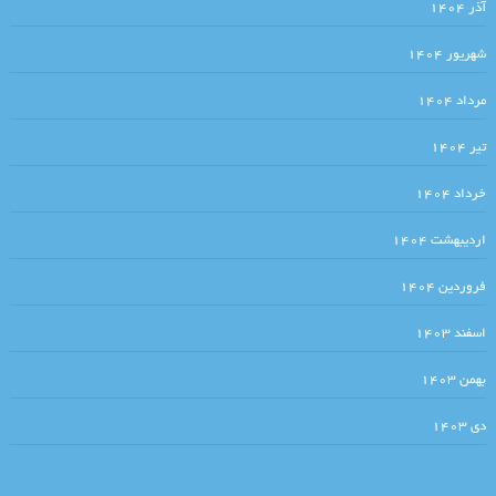
آذر ۱۴۰۴
روشن تر از خاموشی چراغی ندیدم و سخنی به از بی سخنی نشنیدم. ساکن
شهریور ۱۴۰۴
سرای سکوت شدم. تذکره الاولیاء
مرداد ۱۴۰۴
.آیا کاراکترهای داستانی به نجات منتقدان ادبی می‌آیند؟
تیر ۱۴۰۴
شاید آدم هیچ وقت درنیابد که حدومرز کافی بودن کجاست، احتمالا هیچ وقت…
خرداد ۱۴۰۴
نوشتن همین و تمام / مارگریت دوراس
اردیبهشت ۱۴۰۴
آوریل در یونان ✍? آندره کدروس/ مترجم: رضا سید حسینی
آنکه در قلب من است ،فطریه‌اش هم به من است؟ اصغر معاذی
فروردین ۱۴۰۴
.نفس / بکت
اسفند ۱۴۰۳
در حلقه لنگانی می‌باید لنگیدن … من بی دل و دستارم در خانه خمارم، یک
بهمن ۱۴۰۳
سینه سخن دارم هین شرح دهم یا نه …تو وقف خراباتی دخلت می و خرجت می،
دی ۱۴۰۳
زین وقف به هوشیاران مسپار یکی دانه / مولوی
ما شرقیان هماره سرودی سروده ایم / منصور اوجی / تسلیت به جامعه ادبی