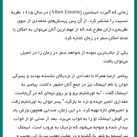
دشت آبی .امیر حسین تیکنی
زمانی که آلبرت انیشتین (Albert Einstein) در سال ۱۹۱۵ نظریه
نسبیت را منتشر کرد، از آن پس پرسش‌های متعددی از سوی
. او و من . ناتالیا گینزبورگ .ترجمه محسن ابراهیم
نظریه‌پردازان مطرح شد که از مهم ترین آنان می‌توان به امکان یا
وآن اتفاق رقم می‌خورد. ماهرو خوشکام
عدم امکان سفر در زمان اشاره کرد.
پریا . حسین آتش پرور
«کرونا» ویروس ۲۲ .شمس آقاجانی
یکی از جالب‌ترین نمونه‌ از شواهد سفر در زمان را در انجیل
خالق نوساز صورتگر
Namiq Hewrami . ترجمه : زانا_کوردستانی
می‌توان یافت:
.یارعلی پور مقدم
” زبان من جهان من است “
پیامبر ارمیا همراه با تعدادی از نزدیکان نشسته بودند و پسرکی
چشم بندها . زیگفرید لنتس .برگردان : پويا ميرچي . انتشارات نگارنده هستي
جوان با نام ابیملک نیز در جمع آنان حضور داشت. پیامبر به
داستان کوتاه پرواز، نوشته دوریس لسینگ
ابیملک گفت : “به اورشلیم برو و بر روی تپه‌ای که در آن‌جاست،
مقداری انجیر چیده و نزد ما بازگرد.” پسر جوان به اورشلیم رفت
امیر ارسلان به عنوان “رمانس”. فصل چهاردم . جواد اسحاقیان
و انجیرهای تازه تهیه کرد. در این زمان، صدایی همچون وزش باد
زخمی که زنی بر ما مردانه و محکم زن.سنایی
در گوش ابیملک او را به خواب می‌برد. بعد از مدتی او از خواب
از این باغ شرقی. پروین سلاجقه
بیدار شده و متوجه می‌شود که نزدیک به غروب است. ابیملک
سراسیمه به شهر بازگشته و در نهایت تعجب سربازانی عجیب و