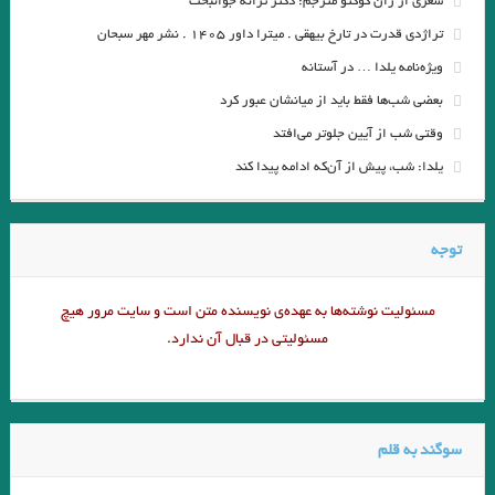
شعری از ژان کوکتو مترجم: دکتر ترانه جوانبخت
تراژدی قدرت در تارخ بیهقی . میترا داور ۱۴۰۵ . نشر مهر سبحان
.مجموعه شعر «لاله‌ها» -که اشعار ۱۰ شاعر زن انگلیسی است- با ترجمه و
ویژه‌نامه یلدا … در آستانه
گردآوری رزا جمالی/ انتشارات ایهام
بعضی شب‌ها فقط باید از میانشان عبور کرد
.فردا و فردا و فردا. ویلیام شکسپیر» گزینش، ترجمه و بازسرایی رزا جمالی
وقتی شب از آیین جلوتر می‌افتد
.نشر ایهام
یلدا: شب، پیش از آن‌که ادامه پیدا کند
مجموعه داستان هم دیوار. نوشته ی میترا داور. دو زبانه .برگردان :‌پویان
میرچی . نشر پر. شهریور ۱۴۰۰
توجه
شن / خورخه لوئیس بورخس مترجم: کاوه سیدحسینی
مسئولیت نوشته‌‌ها به عهده‌ی نویسنده متن است و سایت مرور هیچ
قربانی نخل؛ آیینی بازمانده از آیین های دوموزی / کلثوم قربانی ،جویباری
مسئولیتی در قبال آن ندارد.
.
من سکوت خویش را گم کرده‌ام، لاجرم در این هیاهو گم شدم…فریدون
سوگند به قلم
مشیری