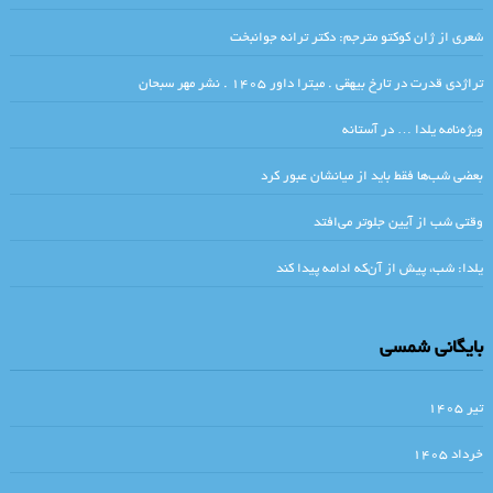
آن طرف سیم خاردار. میترا داور
شعری از ژان کوکتو مترجم: دکتر ترانه جوانبخت
.انتقام و انگیزه های آن در شاهنامۀ فردوسی و ایلیاد و اودیسۀ هومر / مریم
تراژدی قدرت در تارخ بیهقی . میترا داور ۱۴۰۵ . نشر مهر سبحان
محمد زاده
ویژه‌نامه یلدا … در آستانه
اختر ما نیست در دور قمر, لاجرم فوق ثریا می رویم…ما از آن جا و از این جا
بعضی شب‌ها فقط باید از میانشان عبور کرد
نیستیم ،ما ز بی‌جاییم و بی‌جا می رویم
وقتی شب از آیین جلوتر می‌افتد
کبوتر چاهی /کالوینو
گذر از رنج ها با هنر و ادبیات/ عباس موذن
یلدا: شب، پیش از آن‌که ادامه پیدا کند
آیشمن در اورشلیم. نوشته‌ هانا آرنت با ترجمه زهرا شمس / نشر برج
من درپرانتز . فریبا صدیقیم
بایگانی شمسی
رسول یونان / فقط عشق می‌تواند پایان رنج‌ها باشد
پناه غربت غمناک دست‌هایش باش که دردناک‌ترین ساقه‌های تنهایی است…
تیر ۱۴۰۵
حسین منزوی
خرداد ۱۴۰۵
. وقتی که من بچه بودم
.چارلز_بوکوفسکی