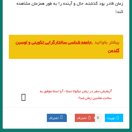
زمان قادر بود گذشته، حال و آینده را به طور همزمان مشاهده
مرادی
کند!
. مقایسه هفت ‌خان رستم واسفندیار / نویسنده : لیلامرادی
هنگامی که جز سرنیزه ها مرکبی نباشد، گرفتار و درمانده چاره ای جز سوار شدن
بیشتر بخوانید
.جامعه شناسی ساختارگرایی تکوینی و لوسین
بر آنها ندارد.»
گلدمن
.بررسی داستان رستم و اسفندیار بر مبنای دیدگاه کلود برمون . علیرضا نبی لو
قران
.در هیچ رکابی نکند پای کَس آرام … آن لحظه که دستت حرکت داد عنان را.
انوری
آزمایش سفر در زمان نیکولا تسلا : آیا تسلا موفق به
ساخت ماشین زمان شد؟
.شبلی
پنكه‌ها راه مي‌روند / میترا داور
و گذشته شدنِ این جهان، نادیده قصه‌ای است.»… بیهقی
0
توییت
اشتراک
اشتراک
آئینهای كتابسوزی