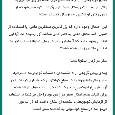
خدای دریا یعنی Ryūjin، به کاخی فوق‌العاده در زیر آب می‌رود.
فصل اخر مرگ ایوان اییلیج نوشته تولستوی …یکی بالای سرش گفت: «تمام
وقتی او به سمت روستای خود بازمی‌گردد، متوجه می‌شو که از
کرد!» ایوان ایلیچ گفته ی او را شنید و آن را در روح خود تکرار کرد. در دل گفت:
زمان رفتن او تاکنون ۳۰۰ سال گذشته است!
مرگ هم تمام شد دیگر از مرگ اثری نیست.»
این احتمال وجود دارد که بزرگ‌ترین متفکرین علمی، با استفاده از
تیک… میترا داور
معصوم اول . هوشنگ گلشیری
همین افسانه‌های محلی به اختراعاتی شگفت‌آور رسیده‌اند. آیا این
احتمال وجود دارد که آزمایش سفر در زمان نیکولا تسلا ، منجر به
.نگاهی به “گوستاو فلوبرگوستاو فلوبر: مادام بوواری خود من هستم
اختراع ماشین زمان شده باشد؟
هر زبان، جهان را به‌شکلی متفاوت می‌سازد.»اومبرتو اکو
سفر در زمان نیکولا تسلا
.گفتگوی پاریس ریویو با امبرتو اکو .عاطفه اولیایی (مترجم)
گفت‌وگو با ویلیام اس. باروز .ترجمه نیلوفر رحمانیان
چندی پیش گروهی از دانشمندان دانشگاه کوئینزلند استرالیا،
سفر زمانی فوتون‌ها را در سطح کوانتومی شبیه‌سازی کردند. این
انتقام چمن براتیگان . ترجمه علی رضا طاهری عراقی
آزمایش، پارادوکس پدربزرگ، که یکی از نظریه‌های ارائه شده
.از حکایت حسن بصری و نورالسّناء تا امیر ارسلان. فصل ششم. جواد اسحاقیان
برای اثبات عدم امکان سفر در زمان بود را حل می‌کند! با استفاده
ژاک دریدا / ساختار نشانه و بازی در سخن
از آزمایش فوتون‌ها، دانشمندان نشان دادند که ذرات نور
می‌توانند در سطح کوانتومی به گذشته سفر کنند.
.خوانش ” بینا ـ متنی ” امیر ارسلان / فصل پنجم / جواد اسحاقیان