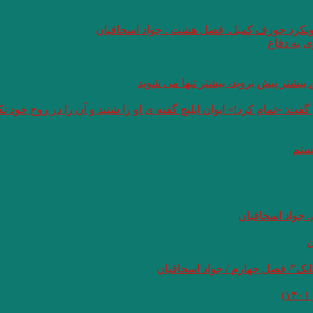
 رویکرد جوزف کمبل. فصل هشت . جواد اسحاقیان
 به دفاع
بیشتر پیش بروید، بیشتر تنها می شوید
: «تمام کرد!» ایوان ایلیچ گفته ی او را شنید و آن را در روح خود 
هستم
 جواد اسحاقیان
ن
نک”/ فصل چهارم / جواد اسحاقیان