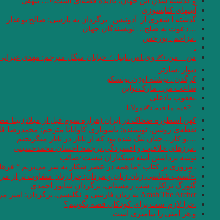
و گذشته شدنِ این جهان، نادیده قصه‌ای است.»… بیهقی
آئینهای كتابسوزی
گذشته ا شعری از آدونیس ا برگردان به پارسی: صالح بوعذار
…دعوت به صلح… نویسندگان جهان
.مزاحم . بورخس
.
من – من ✍ وی.اس.نایپل ? خیابان میگل مترجم: مهدی غبرایی
دیوار .سارتر
کرگدن . نوشته اوژن یونسکو
ساعت من . مارک تواین
.یعقوب یادعلی
. ‏ ?فیه ما فیه ✍مولانا
کهن اسطوره ضحاک در ایران (هزاره سوم قبل از میلاد) بیتا مص
نقطه‌ی روشن. نویسنده: یاسوناری کاواباتا مترجم: محمد‌رضا قل
….و كار…چنان تنگ شده بود كه از تاتار در تاتار ميگريختم
.مرزهای خلاقیت و افسردگی.ترجمه: احسان محمدحسینی
توشه برداشتن آیینه سبکباران نیست /صائب
. مروری بر کتاب “ما همه در عصر شکار به سر می‌بریم “‌ فره
.«آسیب شناسی زبان زنان و مردان: چرا زنان متفاوت تر از مردان سخن می 
گئورگ تراكل . شب زمستاني. برگردان شاپور احمدي
Arash The Archer به زبان فارسی و انگلیسی. برگردان: امیر مرعشی
.چرا لازم است برای کودکان قصه بگوییم؟
و هر امتى را پيامبرى است