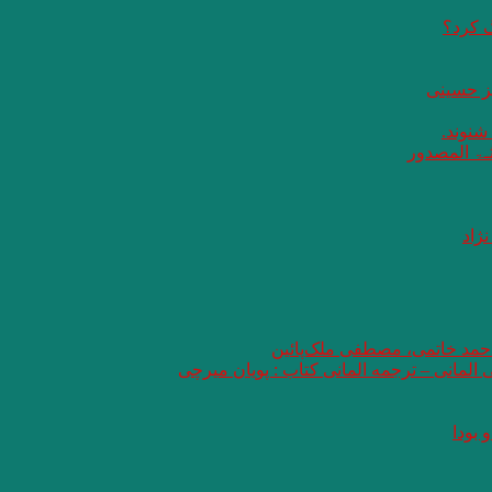
گ کرد؟
یز حسینی
 شنوند.
ثـۃ المصدور
ژاد
 احمد خاتمی، مصطفی ملک‌پائین
ی المانی – ترجمه المانی کتاب : پویان میرچی
 بودا