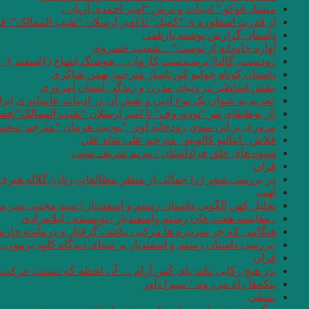
میشل فوکو ” ادبیات و ترس “امیر احمدی آریان .
از قدرت اسطوره ی “کمبل” تا امیر ارسلان “نقیب الممالک”/ ف
داستان گزارش نوشته بارتلمی
آوازه جاودانه از توست”…شعیب خسروی
زودست، گالیا! نرسیدست کاروان… هوشنگ ابتهاج (۶اسفند ۱۳۰۶ – ۱۹ مرداد ۱۴۰۱)
داستان کوتاه خولیو کورتاسار مترجم: بهمن شاکری
.نقش اساطیر در دنیای مدرن و زندگی انسان امروزی
.تعزیه به عنوان یک نوع ادبی و نقش آن در ادبیات عامیانه ی ایر
.از بوطیقای نثر “تودوروف” تا امیر ارسلان “نقیب الممالک”/ف
مروری بر اين سوي رودخانه اودر “يوديت هرمان “مترجم :محمو
فلاش . ایتالیو کالوینو . مترجم علی شاه علی
شیوه های خلق فراداستان / مریم شریف نسب
قران
در بررسی شعر رُزا جمالی از منظرِ مطالعاتِ زنان/ گلاله هنری
لهب
تحلیل کهن الگویی داستان رستم و اسفندیار / سید مجتبی میر م
. مقایسه هفت ‌خان رستم واسفندیار / نویسنده : لیلامرادی
هنگامی که جز سرنیزه ها مرکبی نباشد، گرفتار و درمانده چاره 
.بررسی داستان رستم و اسفندیار بر مبنای دیدگاه کلود برمون . 
قران
.در هیچ رکابی نکند پای کَس آرام … آن لحظه که دستت حرکت دا
پنكه‌ها راه مي‌روند / میترا داور
.شبلی