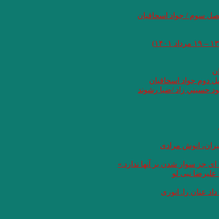
صل سوم / جواد اسحاقیان
ان
صل دوم جواد اسحاقیان
د حسيني زاد /ضيا رشوند
یران، انوش مرادی
ای جز سوار شدن بر آنها ندارد.»
علیرضا نبی لو
د عنان را. انوری