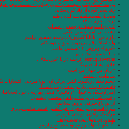
نوولت “سنگ یَشم” نوشته ی “مریم جهانی” / قسمت پنجم جواد
چند شعر کوتاه از زانا کوردستانی
نيمى از شب يا اندكى از آن را بكاه
درجستجوی ۱۴۰۱
کاترین استریسیک. ترجمه:رزا جمالی
دشت آبی .امیر حسین تیکنی
. او و من . ناتالیا گینزبورگ .ترجمه محسن ابراهیم
وآن اتفاق رقم می‌خورد. ماهرو خوشکام
«کرونا» ویروس ۲۲ .شمس آقاجانی
پریا . حسین آتش پرور
Namiq Hewrami . ترجمه : زانا_کوردستانی
خالق نوساز صورتگر
” زبان من جهان من است “
.یارعلی پور مقدم
چشم بندها . زیگفرید لنتس .برگردان : پويا ميرچي . انتشارات ن
داستان کوتاه پرواز، نوشته دوریس لسینگ
امیر ارسلان به عنوان “رمانس”. فصل چهاردم . جواد اسحاقیان
زخمی که زنی بر ما مردانه و محکم زن.سنایی
از این باغ شرقی. پروین سلاجقه
منزل آسایش من محو در خود گشتن است. صائب تبریزی
مرگ یک راهزن. لوییجی بارتزینی.
نقش روی دیوار .ویرجینیا وولف
. گفتگو با خوان رولفو نویسنده پدروپارامو