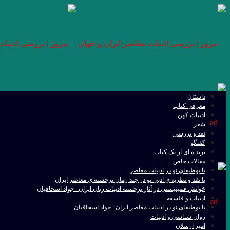
داستان
معرفی کتاب
ادبیات کهن
شعر
نقد و بررسی
گفتگو
برید ه ای از یک کتاب
مقالات خاص
با بوطیقای نو در ادبیات معاصر
با نقد و نظریه ی ادبی نو در چند رمان برجسته ی معاصر ایران
خوانش فمینیستی در آثار برجسته ادبیات زنان ایران . جواد اسحاقیان
ادبیات و فلسفه
با بوطیقای نو در ادبیات معاصر ایران . جواد اسحاقیان
روان شناسی و ادبیات
امیر ارسلان