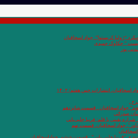
کرد “ژولیا کریستوا”. جواد اسحاقیان
 بست ” چکاوک حمیدی
دنی پور
اد اسحاقیان. انتشارات حس هفتم/ ۱۴۰۲
خ .
وَند” جواد اسحاقیان . قسمت شانزدهم
سان صدرائی
اره یقینی با قلم: فریبا چلبی‌یانی
داور”. جواد اسحاقیان. قسمت نهم
اسحاقیان
شته ی “فریبا چلبی یانی” . قسمت ششم. جواداسحاقیان