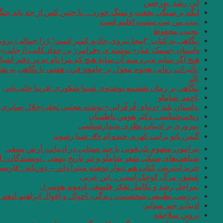
ابن رشد .بورخس
انگه بر سنگی بخفت و سنگ خورد …با چنین کس از چه باید جن
.بیت من بیت نیست اقلیم است
.نجیب محفوظ
.نگاهی به کتاب “اینجا نیروی جاذبه کمتر است” رُزا جمالی/ پرو
داستان «سمک عیار» نوشته ی «فرامرز بن خداد کاتب ارجانی»
هیچ اگر سایه پذیرد منم آن سایهٔ هیچ که مرا نام نه در دفتر اشیا
.تأثیرات روانی هجوم مغول بر جامعه قرن هفتم، با نگاهی به نف
.الر
.نگاهی بر رمان نقشینه نوشته‌ی شیوا شکوری /فریبا چلبی‌یانی
.احمد_شاملو
.داستان بلند «دنیای قُزقُزایی» نوشته مجتبی تجلی/جلال صابری ن
ریخت‌شناسی. دکتر هومن ناظمیان
.مروری بر ادبیات نظری پدیدارشناسی
گیس بانو برایت کهری چیده ام ✍ :ضیا رشوند
پیرامونِ مفهومِ پلی‌فونی یا چند صدایی در ادبیات، آرش سیفی
شباهت‌های سبکی شعر شاملو و نثر تاریخ بیهقی . نویسندگان :
خرید اینترنتی کتاب هم دیوار نوشته میترا داور – دوزبانه : فارس
عشق، مرگِ کوچک است …ابن عربی
.مراحل رشد و تکامل تفکر فلسفی ادموند هوسرل
.بررسی تطبیقی شخصیت، زندگی، احوال و اقوال ابراهیم ادهم و
ادبیات چند صدایی
پروین سلاجقه