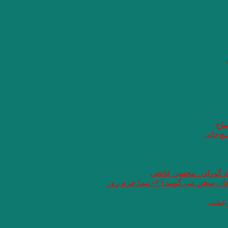
باح
یچ‌خانی
اد گوران . محسن فاتحی
گویند؟۲» نیما خرم روز