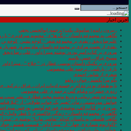
آخرین اخبار
. بيرون رانده ( ساموئل بكت) ترجمه: ابوالحسن نجفي
نگاهی به مجموعه داستان “رنگ ها”ی “محبوبه میرقدیری” با روی
علیرضا ذیحق ، نقدی بر مجموعه شعر ” کوچه نشین ِ کوچه بن
.نقدی از نعمت مرادی بر مجموعه داستان ماه نیمروز شهریار من
مروری بر کتاب امیرِِِ نوروز نوشته میترا داور . علی رضا ذیحق
مسیح عراق . حسن بلاسم
مروری بر تکنیک داستان نویسی عطار در ” حلاج ” . میترا داور
بازی / بارتلمی . ترجمه علی معصومی
شعری از شاپور احمدی
بگو مرا نکشند . خوان رولفو
با بوطیقای نو در ده اثر برجسته ادبیات ایران ، عراق ، ترکیه . جو
رده ى حشرات ویلیام گس ترجمه ی علی معصومی
مجموعه شعر زیبایی و دریغ نوشته مجید عطاری . نشر سیب سر
خوانش مدرنیستی رمان “تعبیر یک خواب طولانی” از “لیلا قیاس
.مروری بر کتاب الف، نوشته‌ی خورخه لوئیس بورخس سید اح
نگاهی بر مجموعه داستان « زندگی خاکستری با عطر وانیل» اثر شر
نگاهی فلسفی به داستان کوتاه “نقاشی ماریا” نوشته ی “میترا 
“آکواریوم شماره ی چهار” از “میترا داور” قسمت هشتم . جواد 
.خوانش روان شناختی مجموعه داستان “زنانی که زنده اند” نو