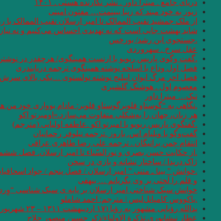
دریای جامع . میترا داور . نشر نگارنده هستی . ۱۴۰۱
زیور به خود مبند که زیبا ببینمت… مفتون امینی
از ملک جمشید نقیب الممالک تا امیر ارسلان نقیب الممالک با
شاید بهشت جایی است که نه تهدیدی احساس می‌کنیم و نه نیازی
.جستجوی ابن رشد/ بورخس
عقل سرخ . سهروردی
.گفت وگوی پاریس ریویو با ارنست همینگوی/ هرچقدر در نوشتن 
فصل اول وداع با اسلحه نوشته همینگوی ترجمه دریابندری
فصل اخر مرگ ایوان اییلیج نوشته تولستوی …یکی بالای سرش گفت
معصوم اول . هوشنگ گلشیری
تیک… میترا داور
.نگاهی به “گوستاو فلوبرگوستاو فلوبر: مادام بوواری خود من 
هر زبان، جهان را به‌شکلی متفاوت می‌سازد.»اومبرتو اکو
.گفتگوی پاریس ریویو با امبرتو اکو .عاطفه اولیایی (مترجم)
گفت‌وگو با ویلیام اس. باروز .ترجمه نیلوفر رحمانیان
انتقام چمن براتیگان . ترجمه علی رضا طاهری عراقی
.از حکایت حسن بصری و نورالسّناء تا امیر ارسلان. فصل ششم.
ژاک دریدا / ساختار نشانه و بازی در سخن
.خوانش ” بینا ـ متنی ” امیر ارسلان / فصل پنجم / جواد اسحاقیا
و قلم را لَختی بر وی بگریانم … بیهقی
خوانش سبک شناختی امیر ارسلان بر پایه ی سبک شناسی “وِردا
.یاکووس کامپانل‌لیس | مترجم: ‌احمد شاملو
یدالله رؤیایی مشهور به رؤیا (۱۷ اردیبهشت ۱۳۱۱ – ۲۳ شهریور ۱۴۰۱)
عطار نیشابوری.تذکرة الاولیاء/ذکر حسین منصور حلاج